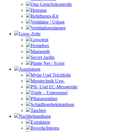
Ona Geruchskontrolle
Heizung
Belüftungs-Kit
Ventilator / Udsug
Ventilationsslanger
Grow-Zelte
Growtent
Homebox
Mammoth
Secret Jardin
Plante Net / Scrog
Ausrüstung
Mylar Und Teichfolie
Messtechnik Usw.
PH- Und EC-Messgeräte
Töpfe – Untersetzer
Pflanzenstütze
Schädlingsbekämpfung
Taschen
Nachbehandlung
Extraktion
Boveda/Integra