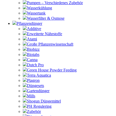
Pumpen – Verschiedenes Zubehör
Wasserkühlung
Wassertank
Wasserfilter & Osmose
Pflanzendünger
Additive
Erweiterte Nährstoffe
Atami
Große Pflanzenwissenschaft
Biobizz
Biotabs
Canna
Dutch Pro
Green House Powder Feeding
Terra Aquatica
Plagron
Düngesets
Gartendünger
Mills
Shogun Düngemittel
PH Regulering
Zubehör