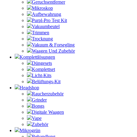
Geruchsentferner
Mikroskop
Aufbewahrung
Purpl-Pro Test Kit
Vakuumbeutel
Trimmen
Trocknung
Vakuum & Forsegling
Waagen Und Zubehör
Komplettlösungen
Düngesets
Komplettset
Licht-Kits
Belüftungs-Kit
Headshop
Raucherzubehör
Grinder
Bongs
Digitale Waagen
Vape
Zubehör
Mikrogrün
Behandlung