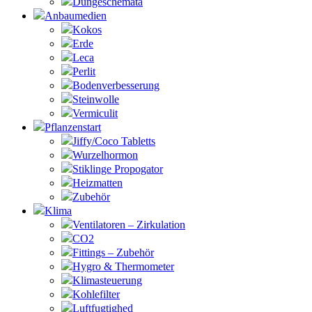
Düngeschemata
Anbaumedien
Kokos
Erde
Leca
Perlit
Bodenverbesserung
Steinwolle
Vermiculit
Pflanzenstart
Jiffy/Coco Tabletts
Wurzelhormon
Stiklinge Propogator
Heizmatten
Zubehör
Klima
Ventilatoren – Zirkulation
CO2
Fittings – Zubehör
Hygro & Thermometer
Klimasteuerung
Kohlefilter
Luftfugtighed