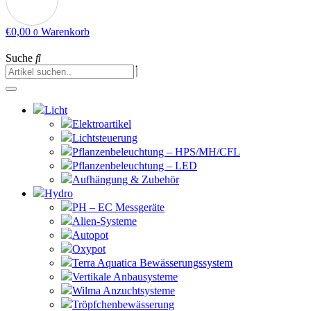
€
0,00
Warenkorb
0
Suche
Licht
Elektroartikel
Lichtsteuerung
Pflanzenbeleuchtung – HPS/MH/CFL
Pflanzenbeleuchtung – LED
Aufhängung & Zubehör
Hydro
PH – EC Messgeräte
Alien-Systeme
Autopot
Oxypot
Terra Aquatica Bewässerungssystem
Vertikale Anbausysteme
Wilma Anzuchtsysteme
Tröpfchenbewässerung