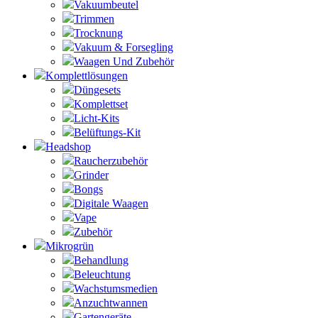
Vakuumbeutel
Trimmen
Trocknung
Vakuum & Forsegling
Waagen Und Zubehör
Komplettlösungen
Düngesets
Komplettset
Licht-Kits
Belüftungs-Kit
Headshop
Raucherzubehör
Grinder
Bongs
Digitale Waagen
Vape
Zubehör
Mikrogrün
Behandlung
Beleuchtung
Wachstumsmedien
Anzuchtwannen
Gartengeräte