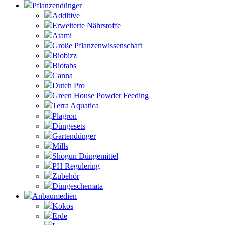
Pflanzendünger
Additive
Erweiterte Nährstoffe
Atami
Große Pflanzenwissenschaft
Biobizz
Biotabs
Canna
Dutch Pro
Green House Powder Feeding
Terra Aquatica
Plagron
Düngesets
Gartendünger
Mills
Shogun Düngemittel
PH Regulering
Zubehör
Düngeschemata
Anbaumedien
Kokos
Erde