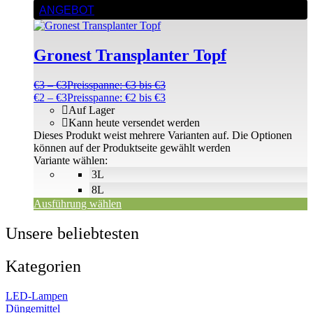
ANGEBOT
Gronest Transplanter Topf
€
3
–
€
3
Preisspanne: €3 bis €3
€
2
–
€
3
Preisspanne: €2 bis €3
Auf Lager
Kann heute versendet werden
Dieses Produkt weist mehrere Varianten auf. Die Optionen
können auf der Produktseite gewählt werden
Variante wählen:
3L
8L
Ausführung wählen
Unsere beliebtesten
Kategorien
LED-Lampen
Düngemittel