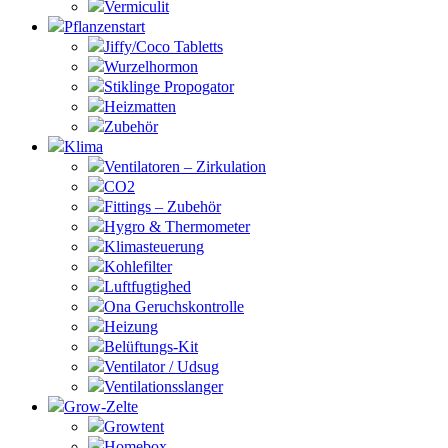
Vermiculit
Pflanzenstart
Jiffy/Coco Tabletts
Wurzelhormon
Stiklinge Propogator
Heizmatten
Zubehör
Klima
Ventilatoren – Zirkulation
CO2
Fittings – Zubehör
Hygro & Thermometer
Klimasteuerung
Kohlefilter
Luftfugtighed
Ona Geruchskontrolle
Heizung
Belüftungs-Kit
Ventilator / Udsug
Ventilationsslanger
Grow-Zelte
Growtent
Homebox