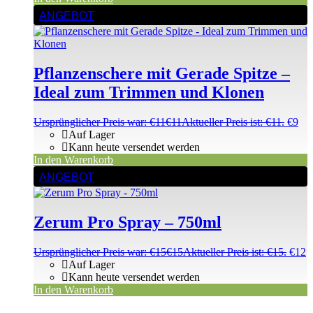
ANGEBOT
Pflanzenschere mit Gerade Spitze –
Ideal zum Trimmen und Klonen
Ursprünglicher Preis war: €11
€
11
Aktueller Preis ist: €11.
€
9
Auf Lager
Kann heute versendet werden
In den Warenkorb
ANGEBOT
Zerum Pro Spray – 750ml
Ursprünglicher Preis war: €15
€
15
Aktueller Preis ist: €15.
€
12
Auf Lager
Kann heute versendet werden
In den Warenkorb