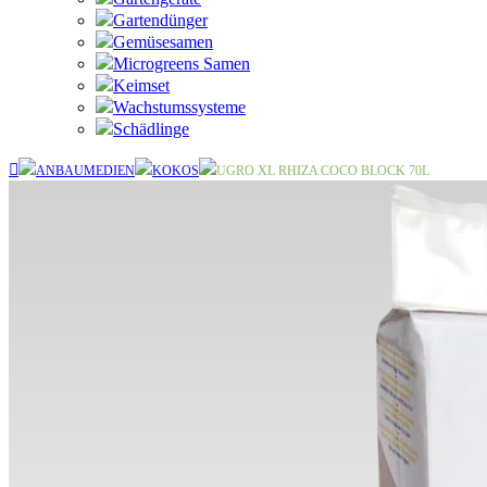
Gartendünger
Gemüsesamen
Microgreens Samen
Keimset
Wachstumssysteme
Schädlinge
ANBAUMEDIEN
KOKOS
UGRO XL RHIZA COCO BLOCK 70L