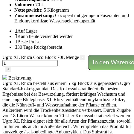
Volumen:
70 L
Nettogewicht:
5 Kilogramm
Zusammensetzung:
Cocopeat mit geringem Faseranteil und
Endomykorrhizae Wasserspeicherkapazität
Auf Lager
Kann heute versendet werden
Beste Preise
30 Tage Rückgaberecht
Ugro XL Rhiza Coco Block 70L Menge
-
In den Warenko
+
Beskrivning
Ugro XL Rhiza besteht aus einem 5-kg-Block aus gepresstem Ugro
Standard-Kokosgranulat. Das Kokossubstrat liefert die besten
Ergebnisse bei der Bewurzelung, fördert kräftiges Wachstum und
eine lange Blütephase. XL Rhiza enthält endomykorrhizale Pilze,
die die Nährstoff- und Wasseraufnahme der Pflanze erhöhen.
Außerdem wird die Trockenheitsresistenz verbessert. Durch Zugabe
von 18 Litern Wasser können 70 Liter Kokossubstrat erzielt werden.
Ugro XL Rhiza eignet sich für alle Arten der Pflanzenzucht, sowohl
im Innen- als auch im Außenbereich. Wir empfehlen das Produkt für
kurzzeitige / saisonbedingte Anbauzyklen. Das Substrat ist