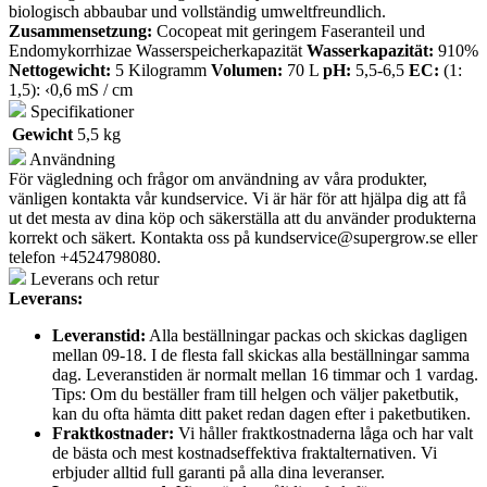
biologisch abbaubar und vollständig umweltfreundlich.
Zusammensetzung:
Cocopeat mit geringem Faseranteil und
Endomykorrhizae Wasserspeicherkapazität
Wasserkapazität:
910%
Nettogewicht:
5 Kilogramm
Volumen:
70 L
pH:
5,5-6,5
EC:
(1:
1,5): ‹0,6 mS / cm
Specifikationer
Gewicht
5,5 kg
Användning
För vägledning och frågor om användning av våra produkter,
vänligen kontakta vår kundservice. Vi är här för att hjälpa dig att få
ut det mesta av dina köp och säkerställa att du använder produkterna
korrekt och säkert. Kontakta oss på
kundservice@supergrow.se
eller
telefon +4524798080.
Leverans och retur
Leverans:
Leveranstid:
Alla beställningar packas och skickas dagligen
mellan 09-18. I de flesta fall skickas alla beställningar samma
dag. Leveranstiden är normalt mellan 16 timmar och 1 vardag.
Tips: Om du beställer fram till helgen och väljer paketbutik,
kan du ofta hämta ditt paket redan dagen efter i paketbutiken.
Fraktkostnader:
Vi håller fraktkostnaderna låga och har valt
de bästa och mest kostnadseffektiva fraktalternativen. Vi
erbjuder alltid full garanti på alla dina leveranser.