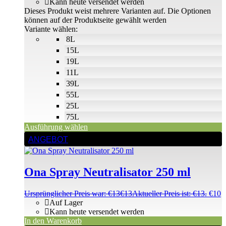
Kann heute versendet werden
Dieses Produkt weist mehrere Varianten auf. Die Optionen
können auf der Produktseite gewählt werden
Variante wählen:
8L
15L
19L
11L
39L
55L
25L
75L
Ausführung wählen
ANGEBOT
Ona Spray Neutralisator 250 ml
Ursprünglicher Preis war: €13
€
13
Aktueller Preis ist: €13.
€
10
Auf Lager
Kann heute versendet werden
In den Warenkorb