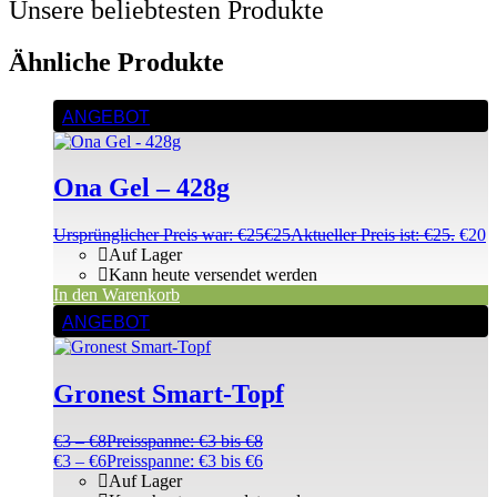
Unsere beliebtesten Produkte
Ähnliche Produkte
ANGEBOT
Ona Gel – 428g
Ursprünglicher Preis war: €25
€
25
Aktueller Preis ist: €25.
€
20
Auf Lager
Kann heute versendet werden
In den Warenkorb
ANGEBOT
Gronest Smart-Topf
€
3
–
€
8
Preisspanne: €3 bis €8
€
3
–
€
6
Preisspanne: €3 bis €6
Auf Lager