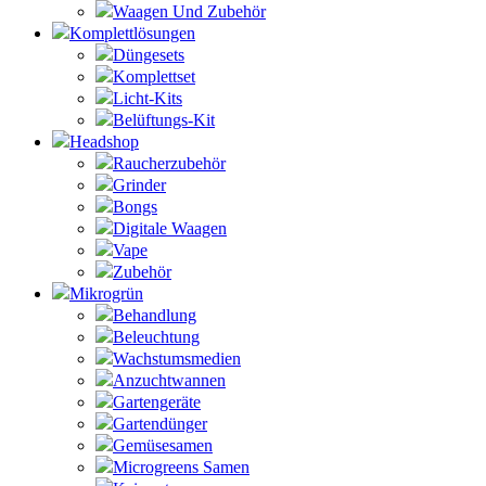
Waagen Und Zubehör
Komplettlösungen
Düngesets
Komplettset
Licht-Kits
Belüftungs-Kit
Headshop
Raucherzubehör
Grinder
Bongs
Digitale Waagen
Vape
Zubehör
Mikrogrün
Behandlung
Beleuchtung
Wachstumsmedien
Anzuchtwannen
Gartengeräte
Gartendünger
Gemüsesamen
Microgreens Samen