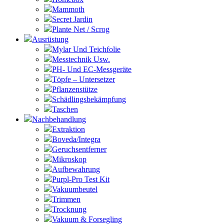
Mammoth
Secret Jardin
Plante Net / Scrog
Ausrüstung
Mylar Und Teichfolie
Messtechnik Usw.
PH- Und EC-Messgeräte
Töpfe – Untersetzer
Pflanzenstütze
Schädlingsbekämpfung
Taschen
Nachbehandlung
Extraktion
Boveda/Integra
Geruchsentferner
Mikroskop
Aufbewahrung
Purpl-Pro Test Kit
Vakuumbeutel
Trimmen
Trocknung
Vakuum & Forsegling