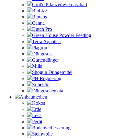
Große Pflanzenwissenschaft
Biobizz
Biotabs
Canna
Dutch Pro
Green House Powder Feeding
Terra Aquatica
Plagron
Düngesets
Gartendünger
Mills
Shogun Düngemittel
PH Regulering
Zubehör
Düngeschemata
Anbaumedien
Kokos
Erde
Leca
Perlit
Bodenverbesserung
Steinwolle