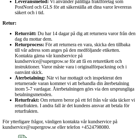
Leveransmetod:
Vi använder pålitliga fraktföretag som
PostNord och GLS för att säkerställa att dina varor levereras
säkert och i tid.
Retur:
Returrätt:
Du har 14 dagar på dig att returnera varor från den
dag du mottar dem.
Returprocess:
För att returnera en vara, skicka den tillbaka
till vår adress som anges på den medföljande etiketten.
Kontakta gärna vår kundservice på
kundservice@supergrow.se för att få en returetikett och
instruktioner. Varor måste vara i originalförpackning och i
oanvänt skick.
Återbetalning:
När vi har mottagit och inspekterat den
returnerade varan kommer vi att behandla din återbetalning
inom 5-7 vardagar. Återbetalningen görs via den ursprungliga
betalningsmetoden.
Returfrakt:
Om returen beror på ett fel från vår sida täcker vi
returfrakten. I andra fall är det kundens ansvar att betala för
returfrakten.
För ytterligare frågor, vänligen kontakta vår kundservice på
kundservice@supergrow.se eller telefon +4524798080.