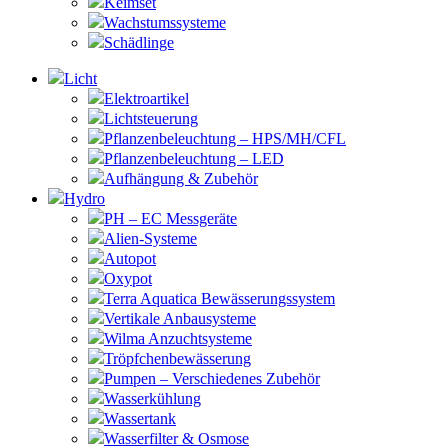
Keimset
Wachstumssysteme
Schädlinge
Licht
Elektroartikel
Lichtsteuerung
Pflanzenbeleuchtung – HPS/MH/CFL
Pflanzenbeleuchtung – LED
Aufhängung & Zubehör
Hydro
PH – EC Messgeräte
Alien-Systeme
Autopot
Oxypot
Terra Aquatica Bewässerungssystem
Vertikale Anbausysteme
Wilma Anzuchtsysteme
Tröpfchenbewässerung
Pumpen – Verschiedenes Zubehör
Wasserkühlung
Wassertank
Wasserfilter & Osmose