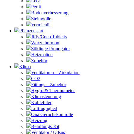
Leca
Perlit
Bodenverbesserung
Steinwolle
Vermiculit
Pflanzenstart
Jiffy/Coco Tabletts
Wurzelhormon
Stiklinge Propogator
Heizmatten
Zubehör
Klima
Ventilatoren – Zirkulation
CO2
Fittings – Zubehör
Hygro & Thermometer
Klimasteuerung
Kohlefilter
Luftfugtighed
Ona Geruchskontrolle
Heizung
Belüftungs-Kit
Ventilator / Udsug