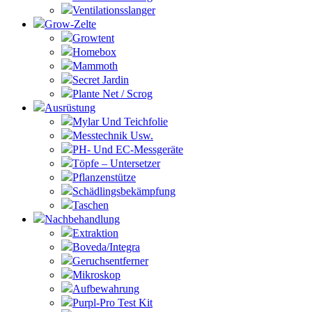
Ventilationsslanger
Grow-Zelte
Growtent
Homebox
Mammoth
Secret Jardin
Plante Net / Scrog
Ausrüstung
Mylar Und Teichfolie
Messtechnik Usw.
PH- Und EC-Messgeräte
Töpfe – Untersetzer
Pflanzenstütze
Schädlingsbekämpfung
Taschen
Nachbehandlung
Extraktion
Boveda/Integra
Geruchsentferner
Mikroskop
Aufbewahrung
Purpl-Pro Test Kit