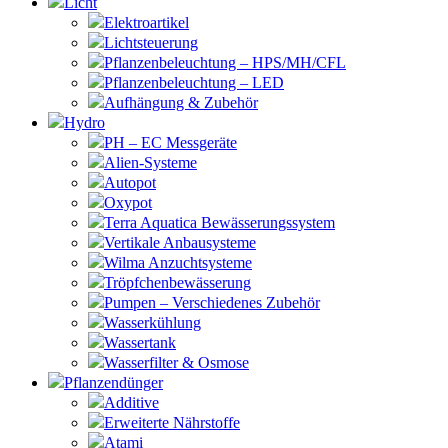
Licht
Elektroartikel
Lichtsteuerung
Pflanzenbeleuchtung – HPS/MH/CFL
Pflanzenbeleuchtung – LED
Aufhängung & Zubehör
Hydro
PH – EC Messgeräte
Alien-Systeme
Autopot
Oxypot
Terra Aquatica Bewässerungssystem
Vertikale Anbausysteme
Wilma Anzuchtsysteme
Tröpfchenbewässerung
Pumpen – Verschiedenes Zubehör
Wasserkühlung
Wassertank
Wasserfilter & Osmose
Pflanzendünger
Additive
Erweiterte Nährstoffe
Atami