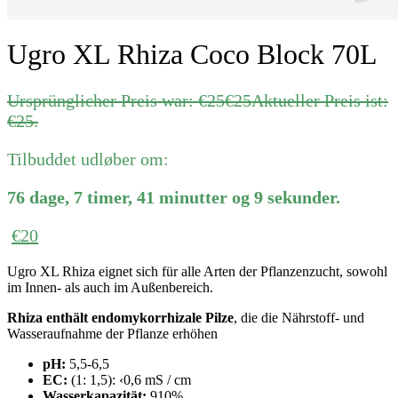
Ugro XL Rhiza Coco Block 70L
Ursprünglicher Preis war: €25
€
25
Aktueller Preis ist:
€25.
Tilbuddet udløber om:
76
dage
,
7
timer
,
41
minutter
og
9
sekunder
.
€
20
Ugro XL Rhiza eignet sich für alle Arten der Pflanzenzucht, sowohl
im Innen- als auch im Außenbereich.
Rhiza enthält endomykorrhizale Pilze
, die die Nährstoff- und
Wasseraufnahme der Pflanze erhöhen
pH:
5,5-6,5
EC:
(1: 1,5): ‹0,6 mS / cm
Wasserkapazität:
910%