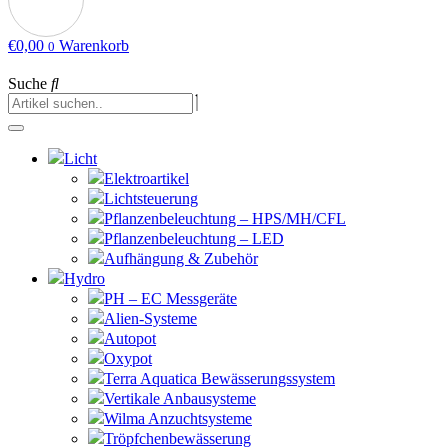
€
0,00
Warenkorb
0
Suche
Licht
Elektroartikel
Lichtsteuerung
Pflanzenbeleuchtung – HPS/MH/CFL
Pflanzenbeleuchtung – LED
Aufhängung & Zubehör
Hydro
PH – EC Messgeräte
Alien-Systeme
Autopot
Oxypot
Terra Aquatica Bewässerungssystem
Vertikale Anbausysteme
Wilma Anzuchtsysteme
Tröpfchenbewässerung