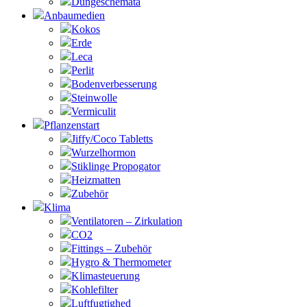
Düngeschemata
Anbaumedien
Kokos
Erde
Leca
Perlit
Bodenverbesserung
Steinwolle
Vermiculit
Pflanzenstart
Jiffy/Coco Tabletts
Wurzelhormon
Stiklinge Propogator
Heizmatten
Zubehör
Klima
Ventilatoren – Zirkulation
CO2
Fittings – Zubehör
Hygro & Thermometer
Klimasteuerung
Kohlefilter
Luftfugtighed