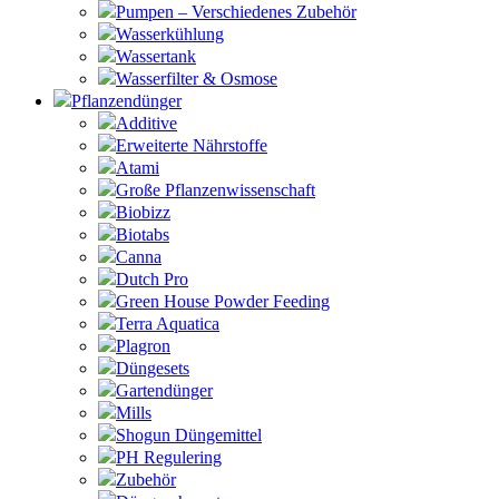
Pumpen – Verschiedenes Zubehör
Wasserkühlung
Wassertank
Wasserfilter & Osmose
Pflanzendünger
Additive
Erweiterte Nährstoffe
Atami
Große Pflanzenwissenschaft
Biobizz
Biotabs
Canna
Dutch Pro
Green House Powder Feeding
Terra Aquatica
Plagron
Düngesets
Gartendünger
Mills
Shogun Düngemittel
PH Regulering
Zubehör