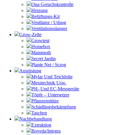
Ona Geruchskontrolle
Heizung
Belüftungs-Kit
Ventilator / Udsug
Ventilationsslanger
Grow-Zelte
Growtent
Homebox
Mammoth
Secret Jardin
Plante Net / Scrog
Ausrüstung
Mylar Und Teichfolie
Messtechnik Usw.
PH- Und EC-Messgeräte
Töpfe – Untersetzer
Pflanzenstütze
Schädlingsbekämpfung
Taschen
Nachbehandlung
Extraktion
Boveda/Integra