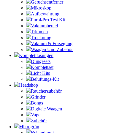
Geruchsentferner
Mikroskop
Aufbewahrung
Purpl-Pro Test Kit
Vakuumbeutel
Trimmen
Trocknung
Vakuum & Forsegling
Waagen Und Zubehör
Komplettlösungen
Düngesets
Komplettset
Licht-Kits
Belüftungs-Kit
Headshop
Raucherzubehör
Grinder
Bongs
Digitale Waagen
Vape
Zubehör
Mikrogrün
Behandlung