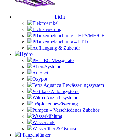
Licht
Elektroartikel
Lichtsteuerung
Pflanzenbeleuchtung – HPS/MH/CFL
Pflanzenbeleuchtung – LED
Aufhängung & Zubehör
Hydro
PH – EC Messgeräte
Alien-Systeme
Autopot
Oxypot
Terra Aquatica Bewässerungssystem
Vertikale Anbausysteme
Wilma Anzuchtsysteme
Tröpfchenbewässerung
Pumpen – Verschiedenes Zubehör
Wasserkühlung
Wassertank
Wasserfilter & Osmose
Pflanzendünger