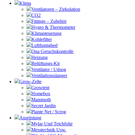
Klima
Ventilatoren – Zirkulation
CO2
Fittings – Zubehör
Hygro & Thermometer
Klimasteuerung
Kohlefilter
Luftfugtighed
Ona Geruchskontrolle
Heizung
Belüftungs-Kit
Ventilator / Udsug
Ventilationsslanger
Grow-Zelte
Growtent
Homebox
Mammoth
Secret Jardin
Plante Net / Scrog
Ausrüstung
Mylar Und Teichfolie
Messtechnik Usw.