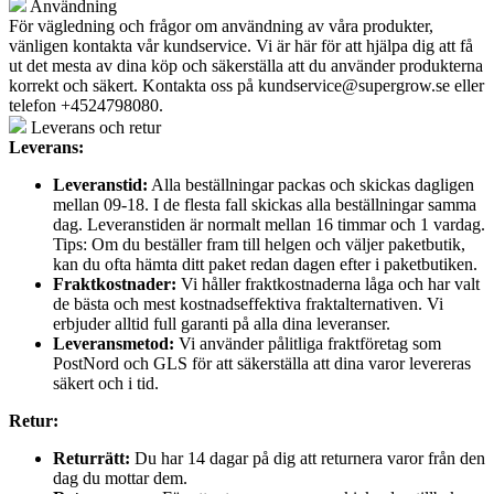
Användning
För vägledning och frågor om användning av våra produkter,
vänligen kontakta vår kundservice. Vi är här för att hjälpa dig att få
ut det mesta av dina köp och säkerställa att du använder produkterna
korrekt och säkert. Kontakta oss på
kundservice@supergrow.se
eller
telefon +4524798080.
Leverans och retur
Leverans:
Leveranstid:
Alla beställningar packas och skickas dagligen
mellan 09-18. I de flesta fall skickas alla beställningar samma
dag. Leveranstiden är normalt mellan 16 timmar och 1 vardag.
Tips: Om du beställer fram till helgen och väljer paketbutik,
kan du ofta hämta ditt paket redan dagen efter i paketbutiken.
Fraktkostnader:
Vi håller fraktkostnaderna låga och har valt
de bästa och mest kostnadseffektiva fraktalternativen. Vi
erbjuder alltid full garanti på alla dina leveranser.
Leveransmetod:
Vi använder pålitliga fraktföretag som
PostNord och GLS för att säkerställa att dina varor levereras
säkert och i tid.
Retur:
Returrätt:
Du har 14 dagar på dig att returnera varor från den
dag du mottar dem.