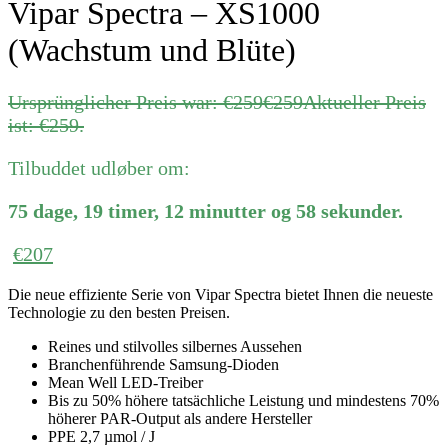
Vipar Spectra – XS1000
(Wachstum und Blüte)
Ursprünglicher Preis war: €259
€
259
Aktueller Preis
ist: €259.
Tilbuddet udløber om:
75
dage
,
19
timer
,
12
minutter
og
58
sekunder
.
€
207
Die neue effiziente Serie von Vipar Spectra bietet Ihnen die neueste
Technologie zu den besten Preisen.
Reines und stilvolles silbernes Aussehen
Branchenführende Samsung-Dioden
Mean Well LED-Treiber
Bis zu 50% höhere tatsächliche Leistung und mindestens 70%
höherer PAR-Output als andere Hersteller
PPE 2,7 µmol / J