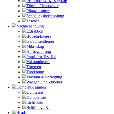
PH- Und EC-Messgeräte
Töpfe – Untersetzer
Pflanzenstütze
Schädlingsbekämpfung
Taschen
Nachbehandlung
Extraktion
Boveda/Integra
Geruchsentferner
Mikroskop
Aufbewahrung
Purpl-Pro Test Kit
Vakuumbeutel
Trimmen
Trocknung
Vakuum & Forsegling
Waagen Und Zubehör
Komplettlösungen
Düngesets
Komplettset
Licht-Kits
Belüftungs-Kit
Headshop