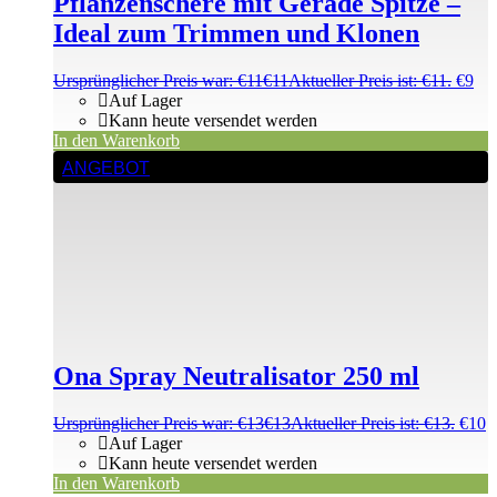
Pflanzenschere mit Gerade Spitze –
Ideal zum Trimmen und Klonen
Ursprünglicher Preis war: €11
€
11
Aktueller Preis ist: €11.
€
9
Auf Lager
Kann heute versendet werden
In den Warenkorb
ANGEBOT
Ona Spray Neutralisator 250 ml
Ursprünglicher Preis war: €13
€
13
Aktueller Preis ist: €13.
€
10
Auf Lager
Kann heute versendet werden
In den Warenkorb