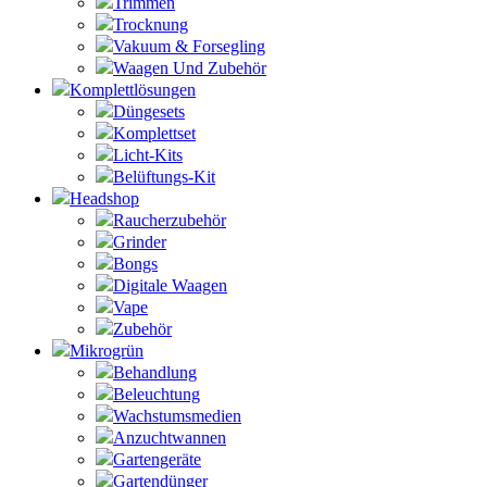
Trimmen
Trocknung
Vakuum & Forsegling
Waagen Und Zubehör
Komplettlösungen
Düngesets
Komplettset
Licht-Kits
Belüftungs-Kit
Headshop
Raucherzubehör
Grinder
Bongs
Digitale Waagen
Vape
Zubehör
Mikrogrün
Behandlung
Beleuchtung
Wachstumsmedien
Anzuchtwannen
Gartengeräte
Gartendünger