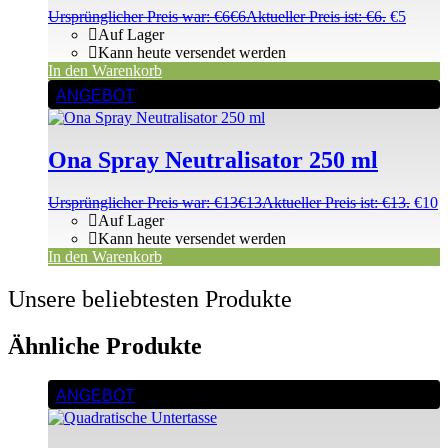
Ursprünglicher Preis war: €6
€
6
Aktueller Preis ist: €6.
€
5
Auf Lager
Kann heute versendet werden
In den Warenkorb
ANGEBOT
Ona Spray Neutralisator 250 ml
Ursprünglicher Preis war: €13
€
13
Aktueller Preis ist: €13.
€
10
Auf Lager
Kann heute versendet werden
In den Warenkorb
Unsere beliebtesten Produkte
Ähnliche Produkte
ANGEBOT