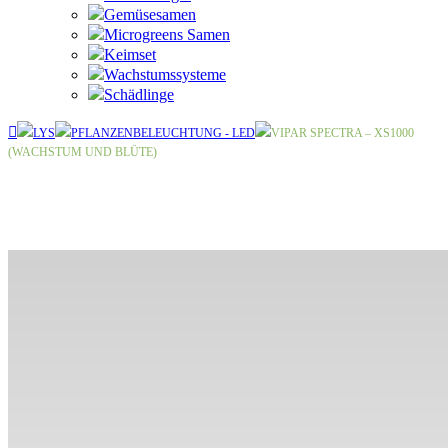
Gemüsesamen
Microgreens Samen
Keimset
Wachstumssysteme
Schädlinge
LYS
PFLANZENBELEUCHTUNG - LED
VIPAR SPECTRA – XS1000
(WACHSTUM UND BLÜTE)