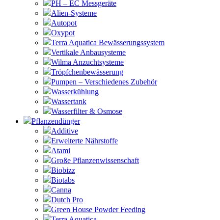
PH – EC Messgeräte
Alien-Systeme
Autopot
Oxypot
Terra Aquatica Bewässerungssystem
Vertikale Anbausysteme
Wilma Anzuchtsysteme
Tröpfchenbewässerung
Pumpen – Verschiedenes Zubehör
Wasserkühlung
Wassertank
Wasserfilter & Osmose
Pflanzendünger
Additive
Erweiterte Nährstoffe
Atami
Große Pflanzenwissenschaft
Biobizz
Biotabs
Canna
Dutch Pro
Green House Powder Feeding
Terra Aquatica