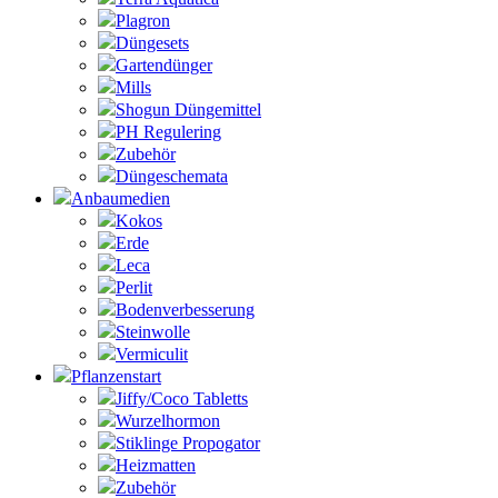
Plagron
Düngesets
Gartendünger
Mills
Shogun Düngemittel
PH Regulering
Zubehör
Düngeschemata
Anbaumedien
Kokos
Erde
Leca
Perlit
Bodenverbesserung
Steinwolle
Vermiculit
Pflanzenstart
Jiffy/Coco Tabletts
Wurzelhormon
Stiklinge Propogator
Heizmatten
Zubehör