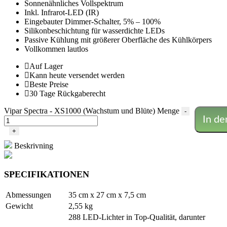
Sonnenähnliches Vollspektrum
Inkl. Infrarot-LED (IR)
Eingebauter Dimmer-Schalter, 5% – 100%
Silikonbeschichtung für wasserdichte LEDs
Passive Kühlung mit größerer Oberfläche des Kühlkörpers
Vollkommen lautlos
Auf Lager
Kann heute versendet werden
Beste Preise
30 Tage Rückgaberecht
Vipar Spectra - XS1000 (Wachstum und Blüte) Menge
-
In d
+
Beskrivning
SPECIFIKATIONEN
Abmessungen
35 cm x 27 cm x 7,5 cm
Gewicht
2,55 kg
288 LED-Lichter in Top-Qualität, darunter