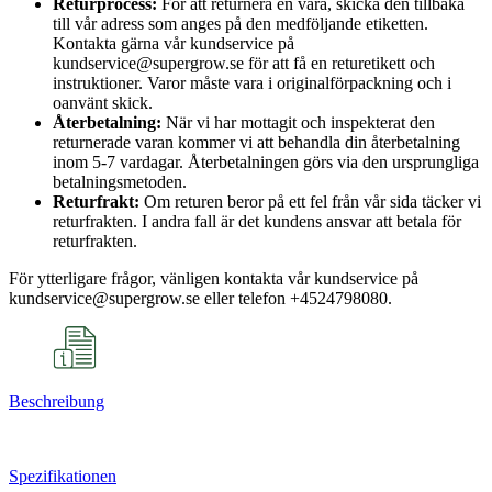
Returprocess:
För att returnera en vara, skicka den tillbaka
till vår adress som anges på den medföljande etiketten.
Kontakta gärna vår kundservice på
kundservice@supergrow.se för att få en returetikett och
instruktioner. Varor måste vara i originalförpackning och i
oanvänt skick.
Återbetalning:
När vi har mottagit och inspekterat den
returnerade varan kommer vi att behandla din återbetalning
inom 5-7 vardagar. Återbetalningen görs via den ursprungliga
betalningsmetoden.
Returfrakt:
Om returen beror på ett fel från vår sida täcker vi
returfrakten. I andra fall är det kundens ansvar att betala för
returfrakten.
För ytterligare frågor, vänligen kontakta vår kundservice på
kundservice@supergrow.se eller telefon +4524798080.
Beschreibung
Spezifikationen