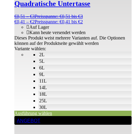
Quadratische Untertasse
€
0,51
–
€
3
Preisspanne: €0,51 bis €3
€
0,41
–
€
2
Preisspanne: €0,41 bis €2
Auf Lager
Kann heute versendet werden
Dieses Produkt weist mehrere Varianten auf. Die Optionen
können auf der Produktseite gewählt werden
Variante wählen:
2L
5L
6L
9L
11L
14L
18L
25L
30L
Ausführung wählen
ANGEBOT