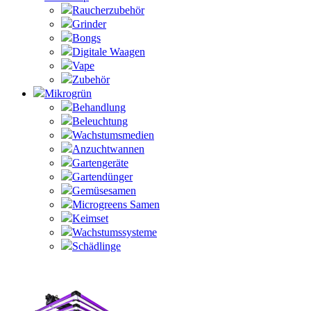
Raucherzubehör
Grinder
Bongs
Digitale Waagen
Vape
Zubehör
Mikrogrün
Behandlung
Beleuchtung
Wachstumsmedien
Anzuchtwannen
Gartengeräte
Gartendünger
Gemüsesamen
Microgreens Samen
Keimset
Wachstumssysteme
Schädlinge