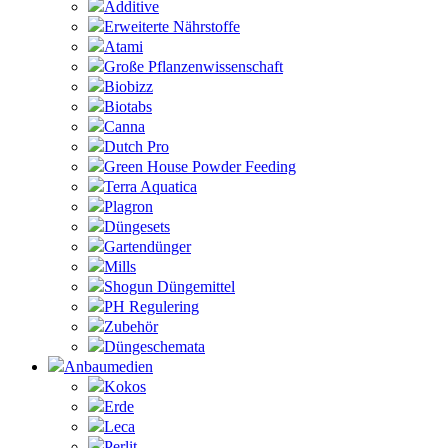
Additive
Erweiterte Nährstoffe
Atami
Große Pflanzenwissenschaft
Biobizz
Biotabs
Canna
Dutch Pro
Green House Powder Feeding
Terra Aquatica
Plagron
Düngesets
Gartendünger
Mills
Shogun Düngemittel
PH Regulering
Zubehör
Düngeschemata
Anbaumedien
Kokos
Erde
Leca
Perlit