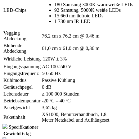
180 Samsung 3000K warmweiße LEDs
LED-Chips
92 Samsung 5000K weiße LEDs
15 660 nm tiefrote LEDs
1 730 nm IR-LED
Vegging
76,2 cm x 76,2 cm @ 0,46 m
Abdeckung
Blühende
61,0 cm x 61,0 cm @ 0,36 m
Abdeckung
Wirkliche Leistung
120W ± 3%
Eingangsspannung
AC 100-240 V
Eingangsfrequenz
50-60 Hz
Kühlmodus
Passive Kühlung
Geräuschpegel
0 dB
Lebensdauer
≥ 100.000 Stunden
Betriebstemperatur
-20 ºC – 40 ºC
Paketgewicht
3,65 kg
XS1000, Benutzerhandbuch,
1,8
Paketinhalt
Meter
Netzkabel und Aufhängeset
Specifikationer
Gewicht
6 kg