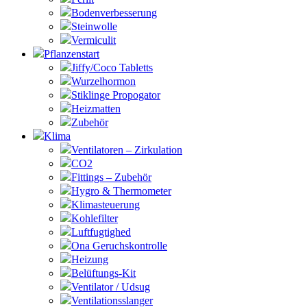
Bodenverbesserung
Steinwolle
Vermiculit
Pflanzenstart
Jiffy/Coco Tabletts
Wurzelhormon
Stiklinge Propogator
Heizmatten
Zubehör
Klima
Ventilatoren – Zirkulation
CO2
Fittings – Zubehör
Hygro & Thermometer
Klimasteuerung
Kohlefilter
Luftfugtighed
Ona Geruchskontrolle
Heizung
Belüftungs-Kit
Ventilator / Udsug
Ventilationsslanger