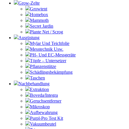
Grow-Zelte
Growtent
Homebox
Mammoth
Secret Jardin
Plante Net / Scrog
Ausrüstung
Mylar Und Teichfolie
Messtechnik Usw.
PH- Und EC-Messgeräte
Töpfe – Untersetzer
Pflanzenstütze
Schädlingsbekämpfung
Taschen
Nachbehandlung
Extraktion
Boveda/Integra
Geruchsentferner
Mikroskop
Aufbewahrung
Purpl-Pro Test Kit
Vakuumbeutel