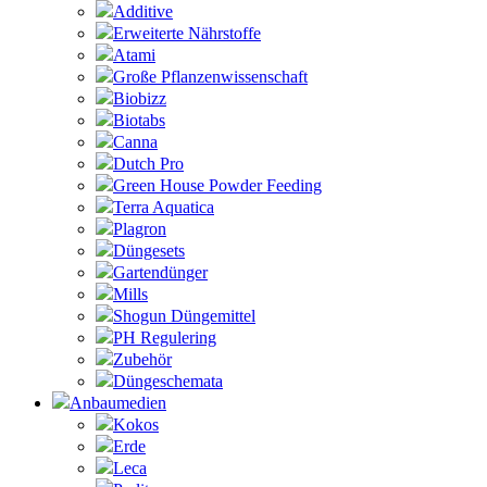
Additive
Erweiterte Nährstoffe
Atami
Große Pflanzenwissenschaft
Biobizz
Biotabs
Canna
Dutch Pro
Green House Powder Feeding
Terra Aquatica
Plagron
Düngesets
Gartendünger
Mills
Shogun Düngemittel
PH Regulering
Zubehör
Düngeschemata
Anbaumedien
Kokos
Erde
Leca