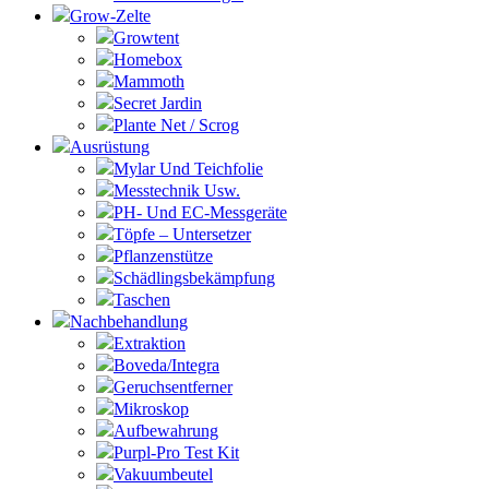
Grow-Zelte
Growtent
Homebox
Mammoth
Secret Jardin
Plante Net / Scrog
Ausrüstung
Mylar Und Teichfolie
Messtechnik Usw.
PH- Und EC-Messgeräte
Töpfe – Untersetzer
Pflanzenstütze
Schädlingsbekämpfung
Taschen
Nachbehandlung
Extraktion
Boveda/Integra
Geruchsentferner
Mikroskop
Aufbewahrung
Purpl-Pro Test Kit
Vakuumbeutel