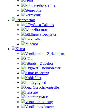
Perlit
Bodenverbesserung
Steinwolle
Vermiculit
Pflanzenstart
Jiffy/Coco Tabletts
Wurzelhormon
Stiklinge Propogator
Heizmatten
Zubehör
Klima
Ventilatoren – Zirkulation
CO2
Fittings – Zubehör
Hygro & Thermometer
Klimasteuerung
Kohlefilter
Luftfugtighed
Ona Geruchskontrolle
Heizung
Belüftungs-Kit
Ventilator / Udsug
Ventilationsslanger