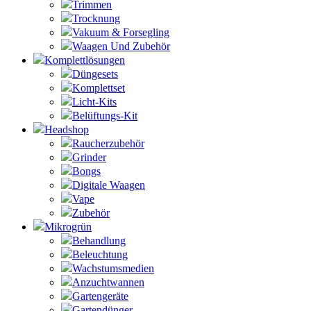
Trimmen
Trocknung
Vakuum & Forsegling
Waagen Und Zubehör
Komplettlösungen
Düngesets
Komplettset
Licht-Kits
Belüftungs-Kit
Headshop
Raucherzubehör
Grinder
Bongs
Digitale Waagen
Vape
Zubehör
Mikrogrün
Behandlung
Beleuchtung
Wachstumsmedien
Anzuchtwannen
Gartengeräte
Gartendünger