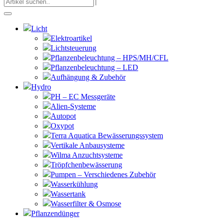
Licht
Elektroartikel
Lichtsteuerung
Pflanzenbeleuchtung – HPS/MH/CFL
Pflanzenbeleuchtung – LED
Aufhängung & Zubehör
Hydro
PH – EC Messgeräte
Alien-Systeme
Autopot
Oxypot
Terra Aquatica Bewässerungssystem
Vertikale Anbausysteme
Wilma Anzuchtsysteme
Tröpfchenbewässerung
Pumpen – Verschiedenes Zubehör
Wasserkühlung
Wassertank
Wasserfilter & Osmose
Pflanzendünger