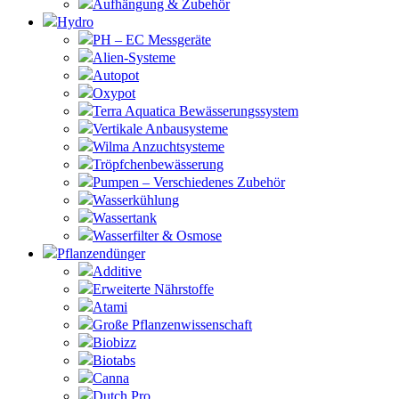
Aufhängung & Zubehör
Hydro
PH – EC Messgeräte
Alien-Systeme
Autopot
Oxypot
Terra Aquatica Bewässerungssystem
Vertikale Anbausysteme
Wilma Anzuchtsysteme
Tröpfchenbewässerung
Pumpen – Verschiedenes Zubehör
Wasserkühlung
Wassertank
Wasserfilter & Osmose
Pflanzendünger
Additive
Erweiterte Nährstoffe
Atami
Große Pflanzenwissenschaft
Biobizz
Biotabs
Canna
Dutch Pro