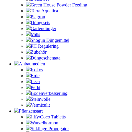
Green House Powder Feeding
Terra Aquatica
Plagron
Düngesets
Gartendünger
Mills
Shogun Düngemittel
PH Regulering
Zubehör
Düngeschemata
Anbaumedien
Kokos
Erde
Leca
Perlit
Bodenverbesserung
Steinwolle
Vermiculit
Pflanzenstart
Jiffy/Coco Tabletts
Wurzelhormon
Stiklinge Propogator