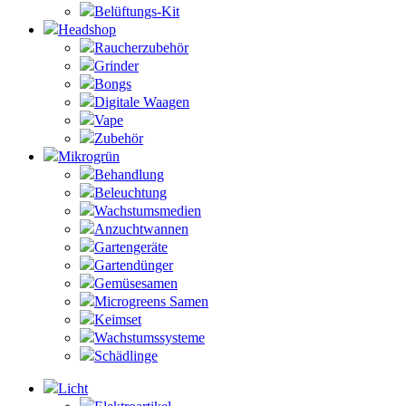
Belüftungs-Kit
Headshop
Raucherzubehör
Grinder
Bongs
Digitale Waagen
Vape
Zubehör
Mikrogrün
Behandlung
Beleuchtung
Wachstumsmedien
Anzuchtwannen
Gartengeräte
Gartendünger
Gemüsesamen
Microgreens Samen
Keimset
Wachstumssysteme
Schädlinge
Licht