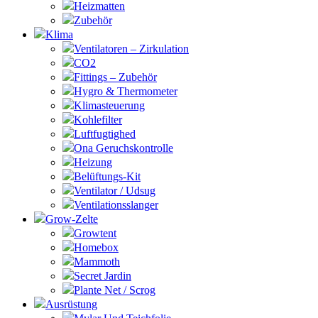
Heizmatten
Zubehör
Klima
Ventilatoren – Zirkulation
CO2
Fittings – Zubehör
Hygro & Thermometer
Klimasteuerung
Kohlefilter
Luftfugtighed
Ona Geruchskontrolle
Heizung
Belüftungs-Kit
Ventilator / Udsug
Ventilationsslanger
Grow-Zelte
Growtent
Homebox
Mammoth
Secret Jardin
Plante Net / Scrog
Ausrüstung