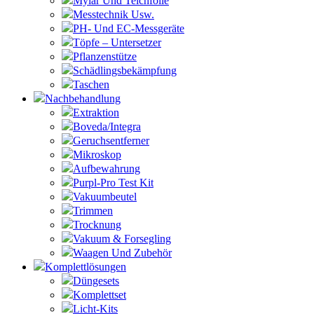
Mylar Und Teichfolie
Messtechnik Usw.
PH- Und EC-Messgeräte
Töpfe – Untersetzer
Pflanzenstütze
Schädlingsbekämpfung
Taschen
Nachbehandlung
Extraktion
Boveda/Integra
Geruchsentferner
Mikroskop
Aufbewahrung
Purpl-Pro Test Kit
Vakuumbeutel
Trimmen
Trocknung
Vakuum & Forsegling
Waagen Und Zubehör
Komplettlösungen
Düngesets
Komplettset
Licht-Kits