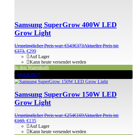
Samsung SuperGrow 400W LED
Grow Light
Ursprünglicher Preis war: €543
€
373
Aktueller Preis ist:
€373.
€
299
Auf Lager
Kann heute versendet werden
In den Warenkorb
ANGEBOT
Samsung SuperGrow 150W LED
Grow Light
Ursprünglicher Preis war: €254
€
169
Aktueller Preis ist:
€169.
€
135
Auf Lager
Kann heute versendet werden