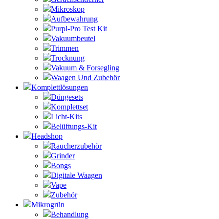
Mikroskop
Aufbewahrung
Purpl-Pro Test Kit
Vakuumbeutel
Trimmen
Trocknung
Vakuum & Forsegling
Waagen Und Zubehör
Komplettlösungen
Düngesets
Komplettset
Licht-Kits
Belüftungs-Kit
Headshop
Raucherzubehör
Grinder
Bongs
Digitale Waagen
Vape
Zubehör
Mikrogrün
Behandlung