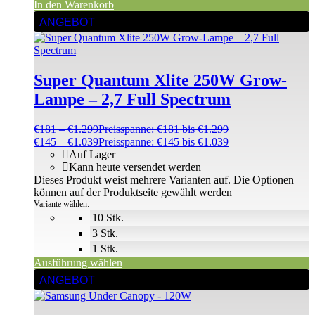
In den Warenkorb
ANGEBOT
Super Quantum Xlite 250W Grow-
Lampe – 2,7 Full Spectrum
€
181
–
€
1.299
Preisspanne: €181 bis €1.299
€
145
–
€
1.039
Preisspanne: €145 bis €1.039
Auf Lager
Kann heute versendet werden
Dieses Produkt weist mehrere Varianten auf. Die Optionen
können auf der Produktseite gewählt werden
Variante wählen:
10 Stk.
3 Stk.
1 Stk.
Ausführung wählen
ANGEBOT