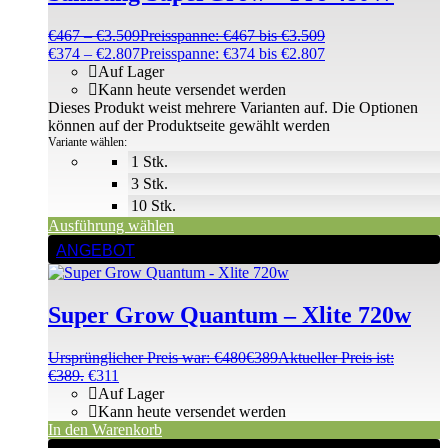
€
467
–
€
3.509
Preisspanne: €467 bis €3.509
€
374
–
€
2.807
Preisspanne: €374 bis €2.807
Auf Lager
Kann heute versendet werden
Dieses Produkt weist mehrere Varianten auf. Die Optionen
können auf der Produktseite gewählt werden
Variante wählen:
1 Stk.
3 Stk.
10 Stk.
Ausführung wählen
ANGEBOT
Super Grow Quantum – Xlite 720w
Ursprünglicher Preis war: €480
€
389
Aktueller Preis ist:
€389.
€
311
Auf Lager
Kann heute versendet werden
In den Warenkorb