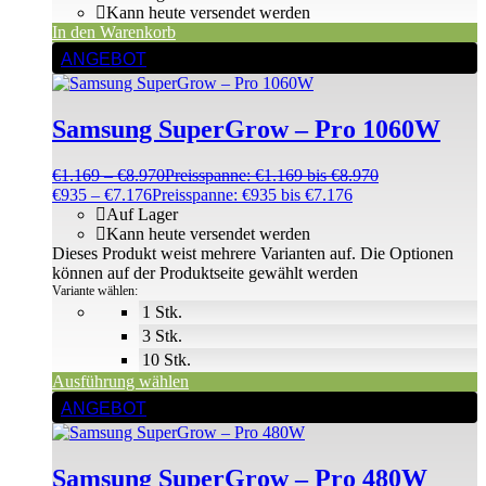
Kann heute versendet werden
In den Warenkorb
ANGEBOT
Samsung SuperGrow – Pro 1060W
€
1.169
–
€
8.970
Preisspanne: €1.169 bis €8.970
€
935
–
€
7.176
Preisspanne: €935 bis €7.176
Auf Lager
Kann heute versendet werden
Dieses Produkt weist mehrere Varianten auf. Die Optionen
können auf der Produktseite gewählt werden
Variante wählen:
1 Stk.
3 Stk.
10 Stk.
Ausführung wählen
ANGEBOT
Samsung SuperGrow – Pro 480W