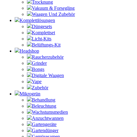
Trocknung
Vakuum & Forsegling
Waagen Und Zubehör
Komplettlösungen
Düngesets
Komplettset
Licht-Kits
Belüftungs-Kit
Headshop
Raucherzubehör
Grinder
Bongs
Digitale Waagen
Vape
Zubehör
Mikrogrün
Behandlung
Beleuchtung
Wachstumsmedien
Anzuchtwannen
Gartengeräte
Gartendünger
Gemüsesamen