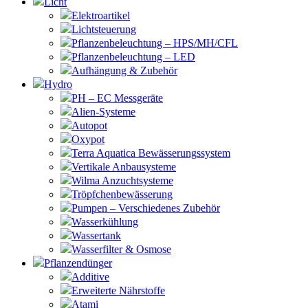
Licht
Elektroartikel
Lichtsteuerung
Pflanzenbeleuchtung – HPS/MH/CFL
Pflanzenbeleuchtung – LED
Aufhängung & Zubehör
Hydro
PH – EC Messgeräte
Alien-Systeme
Autopot
Oxypot
Terra Aquatica Bewässerungssystem
Vertikale Anbausysteme
Wilma Anzuchtsysteme
Tröpfchenbewässerung
Pumpen – Verschiedenes Zubehör
Wasserkühlung
Wassertank
Wasserfilter & Osmose
Pflanzendünger
Additive
Erweiterte Nährstoffe
Atami