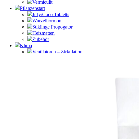
Vermiculit
Pflanzenstart
Jiffy/Coco Tabletts
Wurzelhormon
Stiklinge Propogator
Heizmatten
Zubehör
Klima
Ventilatoren – Zirkulation