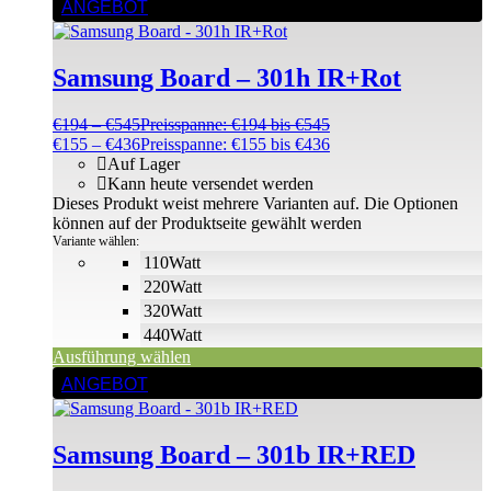
ANGEBOT
Samsung Board – 301h IR+Rot
€
194
–
€
545
Preisspanne: €194 bis €545
€
155
–
€
436
Preisspanne: €155 bis €436
Auf Lager
Kann heute versendet werden
Dieses Produkt weist mehrere Varianten auf. Die Optionen
können auf der Produktseite gewählt werden
Variante wählen:
110Watt
220Watt
320Watt
440Watt
Ausführung wählen
ANGEBOT
Samsung Board – 301b IR+RED