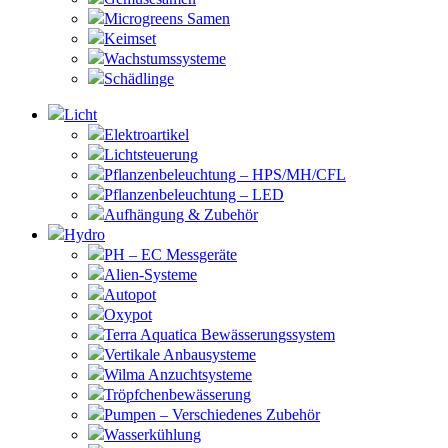
Microgreens Samen
Keimset
Wachstumssysteme
Schädlinge
Licht
Elektroartikel
Lichtsteuerung
Pflanzenbeleuchtung – HPS/MH/CFL
Pflanzenbeleuchtung – LED
Aufhängung & Zubehör
Hydro
PH – EC Messgeräte
Alien-Systeme
Autopot
Oxypot
Terra Aquatica Bewässerungssystem
Vertikale Anbausysteme
Wilma Anzuchtsysteme
Tröpfchenbewässerung
Pumpen – Verschiedenes Zubehör
Wasserkühlung