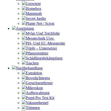
Growtent
Homebox
Mammoth
Secret Jardin
Plante Net / Scrog
Ausrüstung
Mylar Und Teichfolie
Messtechnik Usw.
PH- Und EC-Messgeräte
Töpfe – Untersetzer
Pflanzenstütze
Schädlingsbekämpfung
Taschen
Nachbehandlung
Extraktion
Boveda/Integra
Geruchsentferner
Mikroskop
Aufbewahrung
Purpl-Pro Test Kit
Vakuumbeutel
Trimmen