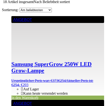
18 Artikel insgesamt
Nach Beliebtheit sortiert
ANGEBOT
Samsung SuperGrow 250W LED
Grow-Lampe
Ursprünglicher Preis war: €373
€
254
Aktueller Preis ist:
€254.
€
203
Auf Lager
Kann heute versendet werden
In den Warenkorb
ANGEBOT