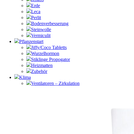
Erde
Leca
Perlit
Bodenverbesserung
Steinwolle
Vermiculit
Pflanzenstart
Jiffy/Coco Tabletts
Wurzelhormon
Stiklinge Propogator
Heizmatten
Zubehör
Klima
Ventilatoren – Zirkulation