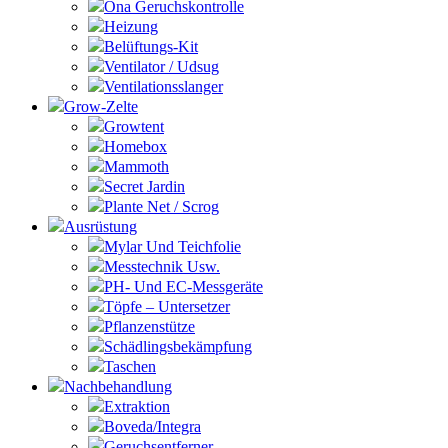
Ona Geruchskontrolle
Heizung
Belüftungs-Kit
Ventilator / Udsug
Ventilationsslanger
Grow-Zelte
Growtent
Homebox
Mammoth
Secret Jardin
Plante Net / Scrog
Ausrüstung
Mylar Und Teichfolie
Messtechnik Usw.
PH- Und EC-Messgeräte
Töpfe – Untersetzer
Pflanzenstütze
Schädlingsbekämpfung
Taschen
Nachbehandlung
Extraktion
Boveda/Integra
Geruchsentferner