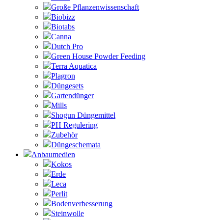
Große Pflanzenwissenschaft
Biobizz
Biotabs
Canna
Dutch Pro
Green House Powder Feeding
Terra Aquatica
Plagron
Düngesets
Gartendünger
Mills
Shogun Düngemittel
PH Regulering
Zubehör
Düngeschemata
Anbaumedien
Kokos
Erde
Leca
Perlit
Bodenverbesserung
Steinwolle