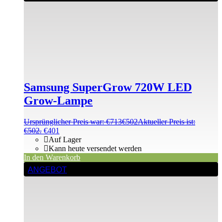
Samsung SuperGrow 720W LED
Grow-Lampe
Ursprünglicher Preis war: €713
€
502
Aktueller Preis ist:
€502.
€
401
Auf Lager
Kann heute versendet werden
In den Warenkorb
ANGEBOT