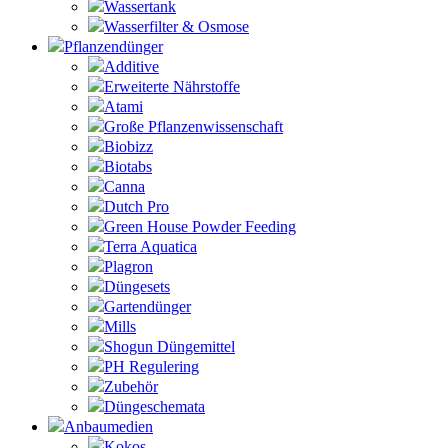
Wassertank
Wasserfilter & Osmose
Pflanzendünger
Additive
Erweiterte Nährstoffe
Atami
Große Pflanzenwissenschaft
Biobizz
Biotabs
Canna
Dutch Pro
Green House Powder Feeding
Terra Aquatica
Plagron
Düngesets
Gartendünger
Mills
Shogun Düngemittel
PH Regulering
Zubehör
Düngeschemata
Anbaumedien
Kokos