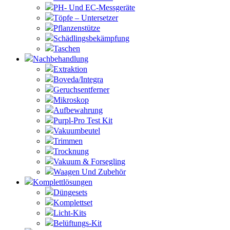
PH- Und EC-Messgeräte
Töpfe – Untersetzer
Pflanzenstütze
Schädlingsbekämpfung
Taschen
Nachbehandlung
Extraktion
Boveda/Integra
Geruchsentferner
Mikroskop
Aufbewahrung
Purpl-Pro Test Kit
Vakuumbeutel
Trimmen
Trocknung
Vakuum & Forsegling
Waagen Und Zubehör
Komplettlösungen
Düngesets
Komplettset
Licht-Kits
Belüftungs-Kit