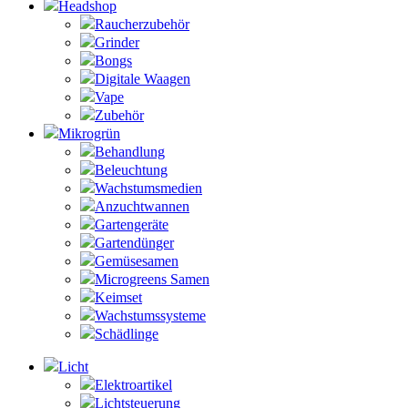
Headshop
Raucherzubehör
Grinder
Bongs
Digitale Waagen
Vape
Zubehör
Mikrogrün
Behandlung
Beleuchtung
Wachstumsmedien
Anzuchtwannen
Gartengeräte
Gartendünger
Gemüsesamen
Microgreens Samen
Keimset
Wachstumssysteme
Schädlinge
Licht
Elektroartikel
Lichtsteuerung