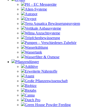
PH – EC Messgeräte
Alien-Systeme
Autopot
Oxypot
Terra Aquatica Bewässerungssystem
Vertikale Anbausysteme
Wilma Anzuchtsysteme
Tröpfchenbewässerung
Pumpen – Verschiedenes Zubehör
Wasserkühlung
Wassertank
Wasserfilter & Osmose
Pflanzendünger
Additive
Erweiterte Nährstoffe
Atami
Große Pflanzenwissenschaft
Biobizz
Biotabs
Canna
Dutch Pro
Green House Powder Feeding