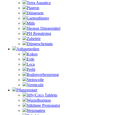
Terra Aquatica
Plagron
Düngesets
Gartendünger
Mills
Shogun Düngemittel
PH Regulering
Zubehör
Düngeschemata
Anbaumedien
Kokos
Erde
Leca
Perlit
Bodenverbesserung
Steinwolle
Vermiculit
Pflanzenstart
Jiffy/Coco Tabletts
Wurzelhormon
Stiklinge Propogator
Heizmatten