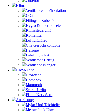
Zubehör
Klima
Ventilatoren – Zirkulation
CO2
Fittings – Zubehör
Hygro & Thermometer
Klimasteuerung
Kohlefilter
Luftfugtighed
Ona Geruchskontrolle
Heizung
Belüftungs-Kit
Ventilator / Udsug
Ventilationsslanger
Grow-Zelte
Growtent
Homebox
Mammoth
Secret Jardin
Plante Net / Scrog
Ausrüstung
Mylar Und Teichfolie
Messtechnik Usw.