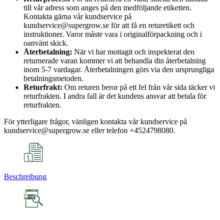
till vår adress som anges på den medföljande etiketten.
Kontakta gärna vår kundservice på
kundservice@supergrow.se för att få en returetikett och
instruktioner. Varor måste vara i originalförpackning och i
oanvänt skick.
Återbetalning:
När vi har mottagit och inspekterat den
returnerade varan kommer vi att behandla din återbetalning
inom 5-7 vardagar. Återbetalningen görs via den ursprungliga
betalningsmetoden.
Returfrakt:
Om returen beror på ett fel från vår sida täcker vi
returfrakten. I andra fall är det kundens ansvar att betala för
returfrakten.
För ytterligare frågor, vänligen kontakta vår kundservice på
kundservice@supergrow.se eller telefon +4524798080.
Beschreibung