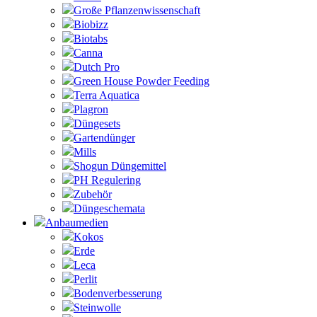
Große Pflanzenwissenschaft
Biobizz
Biotabs
Canna
Dutch Pro
Green House Powder Feeding
Terra Aquatica
Plagron
Düngesets
Gartendünger
Mills
Shogun Düngemittel
PH Regulering
Zubehör
Düngeschemata
Anbaumedien
Kokos
Erde
Leca
Perlit
Bodenverbesserung
Steinwolle