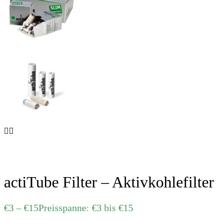
actiTube Filter – Aktivkohlefilter
€
3
–
€
15
Preisspanne: €3 bis €15