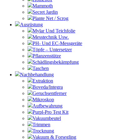
Mammoth
Secret Jardin
Plante Net / Scrog
Ausrüstung
Mylar Und Teichfolie
Messtechnik Usw.
PH- Und EC-Messgeräte
Töpfe – Untersetzer
Pflanzenstütze
Schädlingsbekämpfung
Taschen
Nachbehandlung
Extraktion
Boveda/Integra
Geruchsentferner
Mikroskop
Aufbewahrung
Purpl-Pro Test Kit
Vakuumbeutel
Trimmen
Trocknung
Vakuum & Forsegling