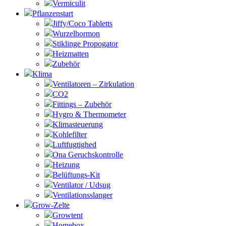
Vermiculit
Pflanzenstart
Jiffy/Coco Tabletts
Wurzelhormon
Stiklinge Propogator
Heizmatten
Zubehör
Klima
Ventilatoren – Zirkulation
CO2
Fittings – Zubehör
Hygro & Thermometer
Klimasteuerung
Kohlefilter
Luftfugtighed
Ona Geruchskontrolle
Heizung
Belüftungs-Kit
Ventilator / Udsug
Ventilationsslanger
Grow-Zelte
Growtent
Homebox