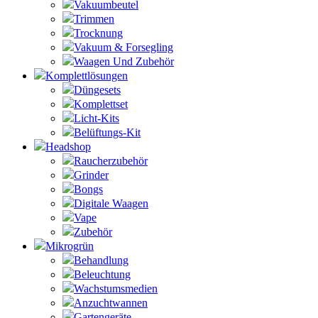
Vakuumbeutel
Trimmen
Trocknung
Vakuum & Forsegling
Waagen Und Zubehör
Komplettlösungen
Düngesets
Komplettset
Licht-Kits
Belüftungs-Kit
Headshop
Raucherzubehör
Grinder
Bongs
Digitale Waagen
Vape
Zubehör
Mikrogrün
Behandlung
Beleuchtung
Wachstumsmedien
Anzuchtwannen
Gartengeräte