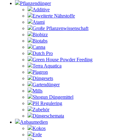
Pflanzendünger
Additive
Erweiterte Nährstoffe
Atami
Große Pflanzenwissenschaft
Biobizz
Biotabs
Canna
Dutch Pro
Green House Powder Feeding
Terra Aquatica
Plagron
Düngesets
Gartendünger
Mills
Shogun Düngemittel
PH Regulering
Zubehör
Düngeschemata
Anbaumedien
Kokos
Erde