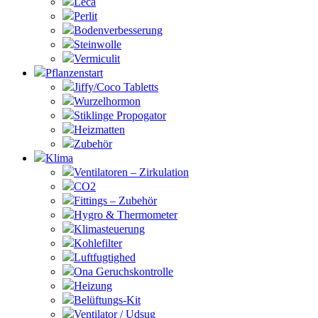
Leca
Perlit
Bodenverbesserung
Steinwolle
Vermiculit
Pflanzenstart
Jiffy/Coco Tabletts
Wurzelhormon
Stiklinge Propogator
Heizmatten
Zubehör
Klima
Ventilatoren – Zirkulation
CO2
Fittings – Zubehör
Hygro & Thermometer
Klimasteuerung
Kohlefilter
Luftfugtighed
Ona Geruchskontrolle
Heizung
Belüftungs-Kit
Ventilator / Udsug