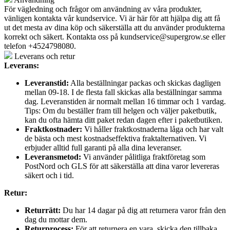
För vägledning och frågor om användning av våra produkter,
vänligen kontakta vår kundservice. Vi är här för att hjälpa dig att få
ut det mesta av dina köp och säkerställa att du använder produkterna
korrekt och säkert. Kontakta oss på
kundservice@supergrow.se
eller
telefon +4524798080.
Leverans och retur
Leverans:
Leveranstid:
Alla beställningar packas och skickas dagligen
mellan 09-18. I de flesta fall skickas alla beställningar samma
dag. Leveranstiden är normalt mellan 16 timmar och 1 vardag.
Tips: Om du beställer fram till helgen och väljer paketbutik,
kan du ofta hämta ditt paket redan dagen efter i paketbutiken.
Fraktkostnader:
Vi håller fraktkostnaderna låga och har valt
de bästa och mest kostnadseffektiva fraktalternativen. Vi
erbjuder alltid full garanti på alla dina leveranser.
Leveransmetod:
Vi använder pålitliga fraktföretag som
PostNord och GLS för att säkerställa att dina varor levereras
säkert och i tid.
Retur:
Returrätt:
Du har 14 dagar på dig att returnera varor från den
dag du mottar dem.
Returprocess:
För att returnera en vara, skicka den tillbaka