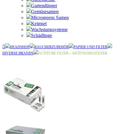
Gartendünger
Gemüsesamen
Microgreens Samen
Keimset
Wachstumssysteme
Schädlinge
HEADSHOP
RAUCHERZUBEHÖR
PAPIER UND FILTER
DIVERSE BRANDS
ACTITUBE FILTER – AKTIVKOHLEFILTER