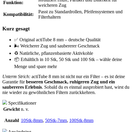
Funktion:
weicheren Zug
Passt zu Standardrollen, Pfeifensystemen und
Kompatibilität:
Filterhaltern
Kurz gesagt
✅ Original actiTube 8 mm – deutsche Qualität
🌬️ Weicherer Zug und saubererer Geschmack
♻️ Natürliche, pflanzenbasierte Aktivkohle
📦 Erhältlich in 10 Stk, 50 Stk und 100 Stk – wähle deine
Menge und spare mehr
Unterm Strich:
actiTube 8 mm ist nicht nur ein Filter – es ist deine
Garantie für
besseren Geschmack, ruhigeren Zug und ein
saubereres Erlebnis
. Sobald du es einmal ausprobiert hast, wirst du
nie wieder zu gewöhnlichen Filtern zurückkehren.
Specifikationer
Gewicht
n. v.
Anzahl
10Stk-8mm
,
50Stk-7mm
,
100Stk-8mm
Användning