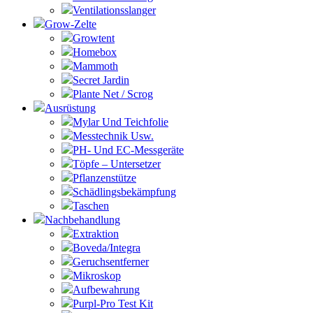
Ventilationsslanger
Grow-Zelte
Growtent
Homebox
Mammoth
Secret Jardin
Plante Net / Scrog
Ausrüstung
Mylar Und Teichfolie
Messtechnik Usw.
PH- Und EC-Messgeräte
Töpfe – Untersetzer
Pflanzenstütze
Schädlingsbekämpfung
Taschen
Nachbehandlung
Extraktion
Boveda/Integra
Geruchsentferner
Mikroskop
Aufbewahrung
Purpl-Pro Test Kit