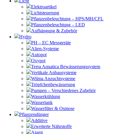
Licht
Elektroartikel
Lichtsteuerung
Pflanzenbeleuchtung – HPS/MH/CFL
Pflanzenbeleuchtung – LED
Aufhängung & Zubehör
Hydro
PH – EC Messgeräte
Alien-Systeme
Autopot
Oxypot
Terra Aquatica Bewässerungssystem
Vertikale Anbausysteme
Wilma Anzuchtsysteme
Tröpfchenbewässerung
Pumpen – Verschiedenes Zubehör
Wasserkühlung
Wassertank
Wasserfilter & Osmose
Pflanzendünger
Additive
Erweiterte Nährstoffe
Atami