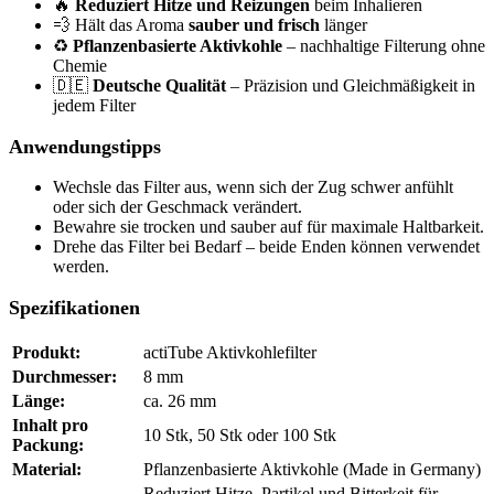
🔥
Reduziert Hitze und Reizungen
beim Inhalieren
💨 Hält das Aroma
sauber und frisch
länger
♻️
Pflanzenbasierte Aktivkohle
– nachhaltige Filterung ohne
Chemie
🇩🇪
Deutsche Qualität
– Präzision und Gleichmäßigkeit in
jedem Filter
Anwendungstipps
Wechsle das Filter aus, wenn sich der Zug schwer anfühlt
oder sich der Geschmack verändert.
Bewahre sie trocken und sauber auf für maximale Haltbarkeit.
Drehe das Filter bei Bedarf – beide Enden können verwendet
werden.
Spezifikationen
Produkt:
actiTube Aktivkohlefilter
Durchmesser:
8 mm
Länge:
ca. 26 mm
Inhalt pro
10 Stk, 50 Stk oder 100 Stk
Packung:
Material:
Pflanzenbasierte Aktivkohle (Made in Germany)
Reduziert Hitze, Partikel und Bitterkeit für