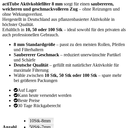
actiTube Aktivkohlefilter 8 mm
sorgt für einen
saubereren,
weicheren und geschmackvolleren Zug
– ohne Reizungen und
ohne Wirkungsverlust.
Hergestellt in Deutschland aus pflanzenbasierter Aktivkohle in
höchster Qualität.
Erhältlich in
10, 50 oder 100 Stk
– ideal sowohl für den privaten als
auch professionellen Gebrauch.
8 mm Standardgröße
– passt zu den meisten Rollen, Pfeifen
und Filterhaltern
Saubererer Geschmack
– reduziert unerwünschte Partikel
und Schärfe
Deutsche Qualität
– gefüllt mit natürlicher Aktivkohle für
maximale Filterung
Wähle zwischen
10 Stk, 50 Stk oder 100 Stk
– spare mehr
bei größeren Packungen
Auf Lager
Kann heute versendet werden
Beste Preise
30 Tage Rückgaberecht
10Stk-8mm
Anzahl
50Stk-7mm