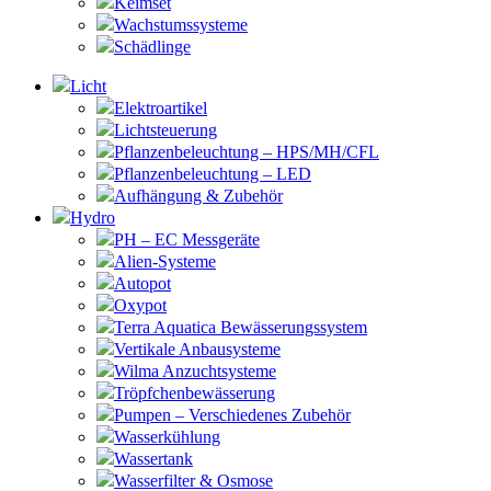
Keimset
Wachstumssysteme
Schädlinge
Licht
Elektroartikel
Lichtsteuerung
Pflanzenbeleuchtung – HPS/MH/CFL
Pflanzenbeleuchtung – LED
Aufhängung & Zubehör
Hydro
PH – EC Messgeräte
Alien-Systeme
Autopot
Oxypot
Terra Aquatica Bewässerungssystem
Vertikale Anbausysteme
Wilma Anzuchtsysteme
Tröpfchenbewässerung
Pumpen – Verschiedenes Zubehör
Wasserkühlung
Wassertank
Wasserfilter & Osmose