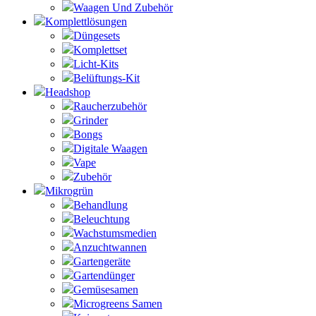
Waagen Und Zubehör
Komplettlösungen
Düngesets
Komplettset
Licht-Kits
Belüftungs-Kit
Headshop
Raucherzubehör
Grinder
Bongs
Digitale Waagen
Vape
Zubehör
Mikrogrün
Behandlung
Beleuchtung
Wachstumsmedien
Anzuchtwannen
Gartengeräte
Gartendünger
Gemüsesamen
Microgreens Samen