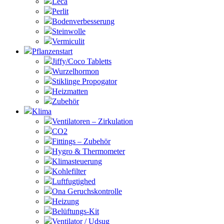
Leca
Perlit
Bodenverbesserung
Steinwolle
Vermiculit
Pflanzenstart
Jiffy/Coco Tabletts
Wurzelhormon
Stiklinge Propogator
Heizmatten
Zubehör
Klima
Ventilatoren – Zirkulation
CO2
Fittings – Zubehör
Hygro & Thermometer
Klimasteuerung
Kohlefilter
Luftfugtighed
Ona Geruchskontrolle
Heizung
Belüftungs-Kit
Ventilator / Udsug