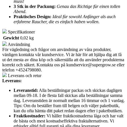
muss!
3 Stk in der Packung:
Genau das Richtige für einen tollen
Abend.
Praktisches Design:
Ideal für sowohl Anfänger als auch
erfahrene Raucher, die es einfach haben wollen.
Specifikationer
Gewicht
0,02 kg
Användning
För vägledning och frågor om användning av våra produkter,
vänligen kontakta vår kundservice. Vi är här för att hjälpa dig att få
ut det mesta av dina köp och säkerställa att du använder produkterna
korrekt och säkert. Kontakta oss på
kundservice@supergrow.se
eller
telefon +4524798080.
Leverans och retur
Leverans:
Leveranstid:
Alla beställningar packas och skickas dagligen
mellan 09-18. I de flesta fall skickas alla beställningar samma
dag. Leveranstiden är normalt mellan 16 timmar och 1 vardag.
Tips: Om du beställer fram till helgen och väljer paketbutik,
kan du ofta hämta ditt paket redan dagen efter i paketbutiken.
Fraktkostnader:
Vi håller fraktkostnaderna låga och har valt
de bästa och mest kostnadseffektiva fraktalternativen. Vi
erbjuder alltid full garanti på alla dina leveranser.