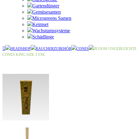
Gartendünger
Gemüsesamen
Microgreens Samen
Keimset
Wachstumssysteme
Schädlinge
HEADSHOP
RAUCHERZUBEHÖR
CONES
BLOOM UNGEBLEICHTE
CONES KING SIZE 3 STK