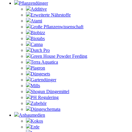
Pflanzendünger
Additive
Erweiterte Nährstoffe
Atami
Große Pflanzenwissenschaft
Biobizz
Biotabs
Canna
Dutch Pro
Green House Powder Feeding
Terra Aquatica
Plagron
Düngesets
Gartendünger
Mills
Shogun Düngemittel
PH Regulering
Zubehör
Düngeschemata
Anbaumedien
Kokos
Erde