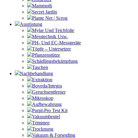
Mammoth
Secret Jardin
Plante Net / Scrog
Ausrüstung
Mylar Und Teichfolie
Messtechnik Usw.
PH- Und EC-Messgeräte
Töpfe – Untersetzer
Pflanzenstütze
Schädlingsbekämpfung
Taschen
Nachbehandlung
Extraktion
Boveda/Integra
Geruchsentferner
Mikroskop
Aufbewahrung
Purpl-Pro Test Kit
Vakuumbeutel
Trimmen
Trocknung
Vakuum & Forsegling