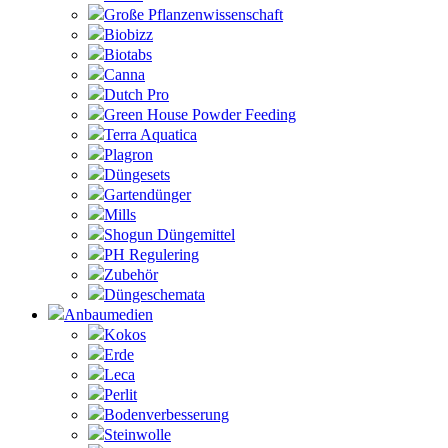
Große Pflanzenwissenschaft
Biobizz
Biotabs
Canna
Dutch Pro
Green House Powder Feeding
Terra Aquatica
Plagron
Düngesets
Gartendünger
Mills
Shogun Düngemittel
PH Regulering
Zubehör
Düngeschemata
Anbaumedien
Kokos
Erde
Leca
Perlit
Bodenverbesserung
Steinwolle