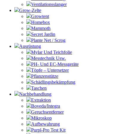
Ventilationsslanger
Grow-Zelte
Growtent
Homebox
Mammoth
Secret Jardin
Plante Net / Scrog
Ausrüstung
Mylar Und Teichfolie
Messtechnik Usw.
PH- Und EC-Messgeräte
Töpfe – Untersetzer
Pflanzenstütze
Schädlingsbekämpfung
Taschen
Nachbehandlung
Extraktion
Boveda/Integra
Geruchsentferner
Mikroskop
Aufbewahrung
Purpl-Pro Test Kit