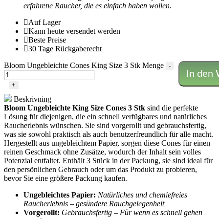
erfahrene Raucher, die es einfach haben wollen.
Auf Lager
Kann heute versendet werden
Beste Preise
30 Tage Rückgaberecht
Bloom Ungebleichte Cones King Size 3 Stk Menge
-
In den
+
Beskrivning
Bloom Ungebleichte King Size Cones 3 Stk
sind die perfekte
Lösung für diejenigen, die ein schnell verfügbares und natürliches
Raucherlebnis wünschen. Sie sind vorgerollt und gebrauchsfertig,
was sie sowohl praktisch als auch benutzerfreundlich für alle macht.
Hergestellt aus ungebleichtem Papier, sorgen diese Cones für einen
reinen Geschmack ohne Zusätze, wodurch der Inhalt sein volles
Potenzial entfaltet. Enthält 3 Stück in der Packung, sie sind ideal für
den persönlichen Gebrauch oder um das Produkt zu probieren,
bevor Sie eine größere Packung kaufen.
Ungebleichtes Papier:
Natürliches und chemiefreies
Raucherlebnis – gesündere Rauchgelegenheit
Vorgerollt:
Gebrauchsfertig – Für wenn es schnell gehen