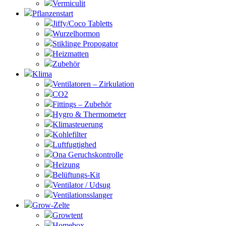
Vermiculit
Pflanzenstart
Jiffy/Coco Tabletts
Wurzelhormon
Stiklinge Propogator
Heizmatten
Zubehör
Klima
Ventilatoren – Zirkulation
CO2
Fittings – Zubehör
Hygro & Thermometer
Klimasteuerung
Kohlefilter
Luftfugtighed
Ona Geruchskontrolle
Heizung
Belüftungs-Kit
Ventilator / Udsug
Ventilationsslanger
Grow-Zelte
Growtent
Homebox