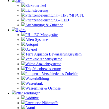
Licht
Elektroartikel
Lichtsteuerung
Pflanzenbeleuchtung – HPS/MH/CFL
Pflanzenbeleuchtung – LED
Aufhängung & Zubehör
Hydro
PH – EC Messgeräte
Alien-Systeme
Autopot
Oxypot
Terra Aquatica Bewässerungssystem
Vertikale Anbausysteme
Wilma Anzuchtsysteme
Tröpfchenbewässerung
Pumpen – Verschiedenes Zubehör
Wasserkühlung
Wassertank
Wasserfilter & Osmose
Pflanzendünger
Additive
Erweiterte Nährstoffe
Atami