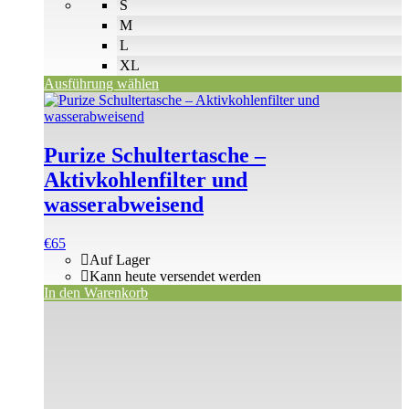
S
M
L
XL
Ausführung wählen
Purize Schultertasche –
Aktivkohlenfilter und
wasserabweisend
€
65
Auf Lager
Kann heute versendet werden
In den Warenkorb