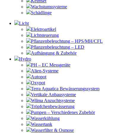
Keimset
Wachstumssysteme
Schädlinge
Licht
Elektroartikel
Lichtsteuerung
Pflanzenbeleuchtung – HPS/MH/CFL
Pflanzenbeleuchtung – LED
Aufhängung & Zubehör
Hydro
PH – EC Messgeräte
Alien-Systeme
Autopot
Oxypot
Terra Aquatica Bewässerungssystem
Vertikale Anbausysteme
Wilma Anzuchtsysteme
Tröpfchenbewässerung
Pumpen – Verschiedenes Zubehör
Wasserkühlung
Wassertank
Wasserfilter & Osmose