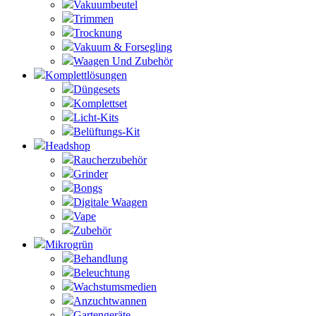
Vakuumbeutel
Trimmen
Trocknung
Vakuum & Forsegling
Waagen Und Zubehör
Komplettlösungen
Düngesets
Komplettset
Licht-Kits
Belüftungs-Kit
Headshop
Raucherzubehör
Grinder
Bongs
Digitale Waagen
Vape
Zubehör
Mikrogrün
Behandlung
Beleuchtung
Wachstumsmedien
Anzuchtwannen
Gartengeräte