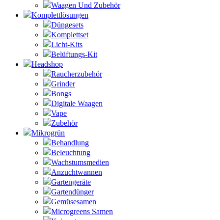
Waagen Und Zubehör
Komplettlösungen
Düngesets
Komplettset
Licht-Kits
Belüftungs-Kit
Headshop
Raucherzubehör
Grinder
Bongs
Digitale Waagen
Vape
Zubehör
Mikrogrün
Behandlung
Beleuchtung
Wachstumsmedien
Anzuchtwannen
Gartengeräte
Gartendünger
Gemüsesamen
Microgreens Samen