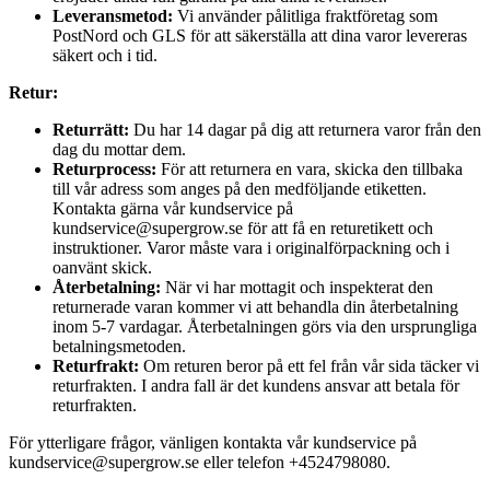
Leveransmetod:
Vi använder pålitliga fraktföretag som
PostNord och GLS för att säkerställa att dina varor levereras
säkert och i tid.
Retur:
Returrätt:
Du har 14 dagar på dig att returnera varor från den
dag du mottar dem.
Returprocess:
För att returnera en vara, skicka den tillbaka
till vår adress som anges på den medföljande etiketten.
Kontakta gärna vår kundservice på
kundservice@supergrow.se för att få en returetikett och
instruktioner. Varor måste vara i originalförpackning och i
oanvänt skick.
Återbetalning:
När vi har mottagit och inspekterat den
returnerade varan kommer vi att behandla din återbetalning
inom 5-7 vardagar. Återbetalningen görs via den ursprungliga
betalningsmetoden.
Returfrakt:
Om returen beror på ett fel från vår sida täcker vi
returfrakten. I andra fall är det kundens ansvar att betala för
returfrakten.
För ytterligare frågor, vänligen kontakta vår kundservice på
kundservice@supergrow.se eller telefon +4524798080.