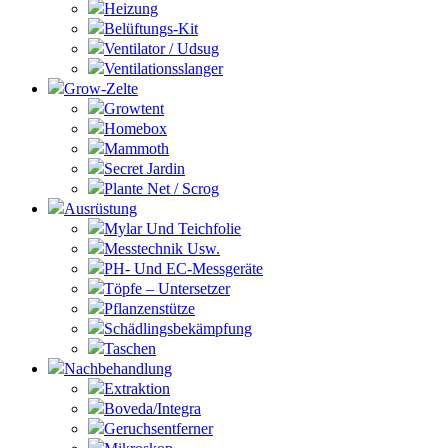
Heizung
Belüftungs-Kit
Ventilator / Udsug
Ventilationsslanger
Grow-Zelte
Growtent
Homebox
Mammoth
Secret Jardin
Plante Net / Scrog
Ausrüstung
Mylar Und Teichfolie
Messtechnik Usw.
PH- Und EC-Messgeräte
Töpfe – Untersetzer
Pflanzenstütze
Schädlingsbekämpfung
Taschen
Nachbehandlung
Extraktion
Boveda/Integra
Geruchsentferner