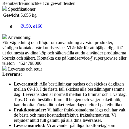
Benutzerfreundlichkeit zu gewährleisten.
Specifikationer
Gewicht
5,655 kg
ø
Ø150
,
ø160
Användning
För vägledning och frågor om användning av våra produkter,
vänligen kontakta vår kundservice. Vi är här för att hjälpa dig att få
ut det mesta av dina köp och säkerställa att du använder produkterna
korrekt och säkert. Kontakta oss på
kundservice@supergrow.se
eller
telefon +4524798080.
Leverans och retur
Leverans:
Leveranstid:
Alla beställningar packas och skickas dagligen
mellan 09-18. I de flesta fall skickas alla beställningar samma
dag. Leveranstiden är normalt mellan 16 timmar och 1 vardag.
Tips: Om du beställer fram till helgen och väljer paketbutik,
kan du ofta hämta ditt paket redan dagen efter i paketbutiken.
Fraktkostnader:
Vi håller fraktkostnaderna låga och har valt
de bästa och mest kostnadseffektiva fraktalternativen. Vi
erbjuder alltid full garanti på alla dina leveranser.
Leveransmetod:
Vi använder pålitliga fraktföretag som