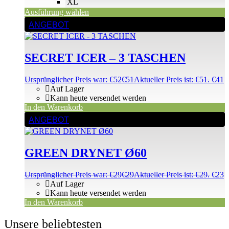
XL
Ausführung wählen
ANGEBOT
SECRET ICER – 3 TASCHEN
Ursprünglicher Preis war: €52
€
51
Aktueller Preis ist: €51.
€
41
Auf Lager
Kann heute versendet werden
In den Warenkorb
ANGEBOT
GREEN DRYNET Ø60
Ursprünglicher Preis war: €29
€
29
Aktueller Preis ist: €29.
€
23
Auf Lager
Kann heute versendet werden
In den Warenkorb
Unsere beliebtesten