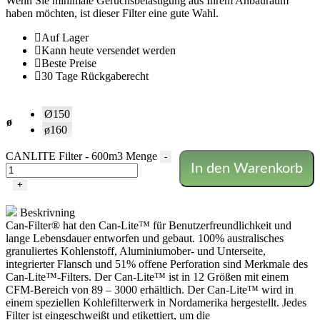
Wenn Sie minimale Geruchsbelästigung aus Ihrem Anbauraum
haben möchten, ist dieser Filter eine gute Wahl.
Auf Lager
Kann heute versendet werden
Beste Preise
30 Tage Rückgaberecht
Ø150
ø
ø160
CANLITE Filter - 600m3 Menge
-
In den Warenkorb
+
Beskrivning
Can-Filter® hat den Can-Lite™ für Benutzerfreundlichkeit und
lange Lebensdauer entworfen und gebaut. 100% australisches
granuliertes Kohlenstoff, Aluminiumober- und Unterseite,
integrierter Flansch und 51% offene Perforation sind Merkmale des
Can-Lite™-Filters. Der Can-Lite™ ist in 12 Größen mit einem
CFM-Bereich von 89 – 3000 erhältlich. Der Can-Lite™ wird in
einem speziellen Kohlefilterwerk in Nordamerika hergestellt. Jedes
Filter ist eingeschweißt und etikettiert, um die