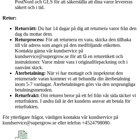
PostNord och GLS för att säkerställa att dina varor levereras
säkert och i tid.
Retur:
Returrätt:
Du har 14 dagar på dig att returnera varor från den
dag du mottar dem.
Returprocess:
För att returnera en vara, skicka den tillbaka
till vår adress som anges på den medföljande etiketten.
Kontakta gärna vår kundservice på
kundservice@supergrow.se för att få en returetikett och
instruktioner. Varor måste vara i originalförpackning och i
oanvänt skick.
Återbetalning:
När vi har mottagit och inspekterat den
returnerade varan kommer vi att behandla din återbetalning
inom 5-7 vardagar. Återbetalningen görs via den ursprungliga
betalningsmetoden.
Returfrakt:
Om returen beror på ett fel från vår sida täcker vi
returfrakten. I andra fall är det kundens ansvar att betala för
returfrakten.
För ytterligare frågor, vänligen kontakta vår kundservice på
kundservice@supergrow.se eller telefon +4524798080.