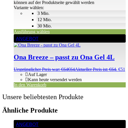
können auf der Produktseite gewählt werden
Variante wählen:
3 Mio.
12 Mio.
30 Mio.
Ausführung wählen
ANGEBOT
Ona Breeze – passt zu Ona Gel 4L
Ursprünglicher Preis war: €64
€
64
Aktueller Preis ist: €64.
€
51
Auf Lager
Kann heute versendet werden
In den Warenkorb
Unsere beliebtesten Produkte
Ähnliche Produkte
ANGEBOT