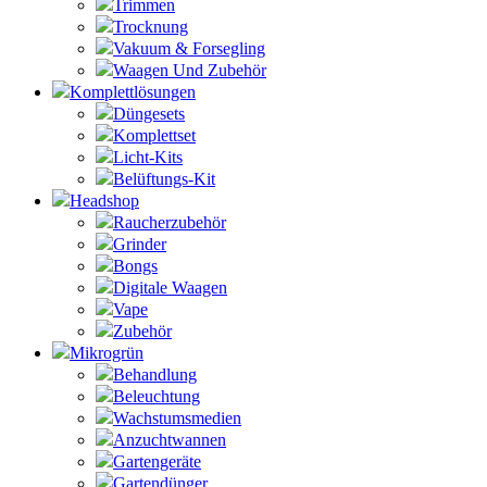
Trimmen
Trocknung
Vakuum & Forsegling
Waagen Und Zubehör
Komplettlösungen
Düngesets
Komplettset
Licht-Kits
Belüftungs-Kit
Headshop
Raucherzubehör
Grinder
Bongs
Digitale Waagen
Vape
Zubehör
Mikrogrün
Behandlung
Beleuchtung
Wachstumsmedien
Anzuchtwannen
Gartengeräte
Gartendünger