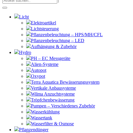
Licht
Elektroartikel
Lichtsteuerung
Pflanzenbeleuchtung – HPS/MH/CFL
Pflanzenbeleuchtung – LED
Aufhängung & Zubehör
Hydro
PH – EC Messgeräte
Alien-Systeme
Autopot
Oxypot
Terra Aquatica Bewässerungssystem
Vertikale Anbausysteme
Wilma Anzuchtsysteme
Tröpfchenbewässerung
Pumpen – Verschiedenes Zubehör
Wasserkühlung
Wassertank
Wasserfilter & Osmose
Pflanzendünger