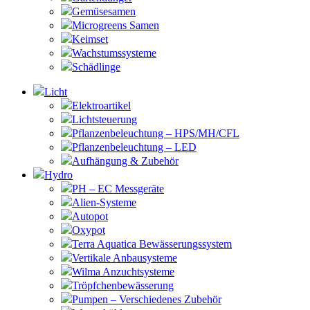
Gemüsesamen
Microgreens Samen
Keimset
Wachstumssysteme
Schädlinge
Licht
Elektroartikel
Lichtsteuerung
Pflanzenbeleuchtung – HPS/MH/CFL
Pflanzenbeleuchtung – LED
Aufhängung & Zubehör
Hydro
PH – EC Messgeräte
Alien-Systeme
Autopot
Oxypot
Terra Aquatica Bewässerungssystem
Vertikale Anbausysteme
Wilma Anzuchtsysteme
Tröpfchenbewässerung
Pumpen – Verschiedenes Zubehör