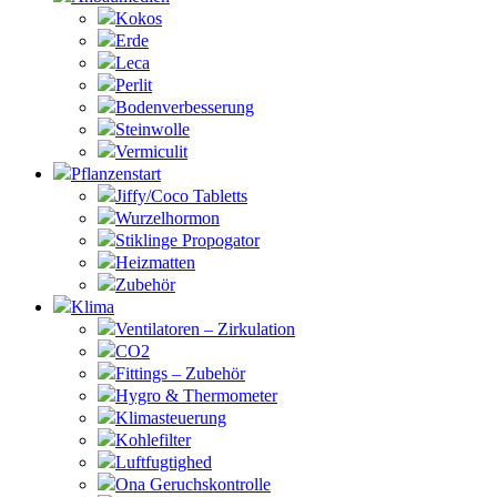
Kokos
Erde
Leca
Perlit
Bodenverbesserung
Steinwolle
Vermiculit
Pflanzenstart
Jiffy/Coco Tabletts
Wurzelhormon
Stiklinge Propogator
Heizmatten
Zubehör
Klima
Ventilatoren – Zirkulation
CO2
Fittings – Zubehör
Hygro & Thermometer
Klimasteuerung
Kohlefilter
Luftfugtighed
Ona Geruchskontrolle