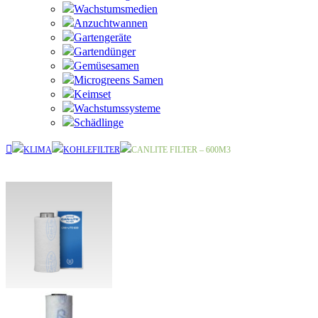
Wachstumsmedien
Anzuchtwannen
Gartengeräte
Gartendünger
Gemüsesamen
Microgreens Samen
Keimset
Wachstumssysteme
Schädlinge
KLIMA
KOHLEFILTER
CANLITE FILTER – 600M3