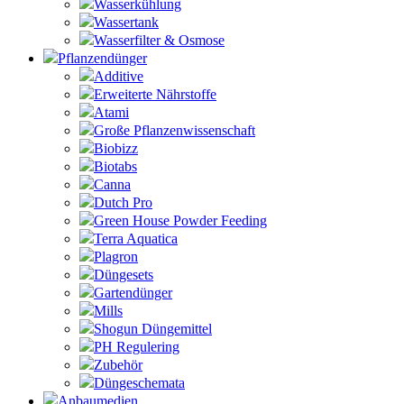
Wasserkühlung
Wassertank
Wasserfilter & Osmose
Pflanzendünger
Additive
Erweiterte Nährstoffe
Atami
Große Pflanzenwissenschaft
Biobizz
Biotabs
Canna
Dutch Pro
Green House Powder Feeding
Terra Aquatica
Plagron
Düngesets
Gartendünger
Mills
Shogun Düngemittel
PH Regulering
Zubehör
Düngeschemata
Anbaumedien