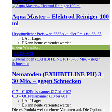
ANGEBOT
Aqua Master – Elektrod Reiniger 100
ml
Ursprünglicher Preis war: €6
€
6
Aktueller Preis ist: €6.
€
5
Auf Lager
Kann heute versendet werden
In den Warenkorb
ANGEBOT
Nematoden (EXHIBITLINE PH) 3–
30 Mio. – gegen Schnecken
€
17
–
€
102
Preisspanne: €17 bis €102
€
13
–
€
81
Preisspanne: €13 bis €81
Auf Lager
Kann heute versendet werden
Dieses Produkt weist mehrere Varianten auf. Die Optionen