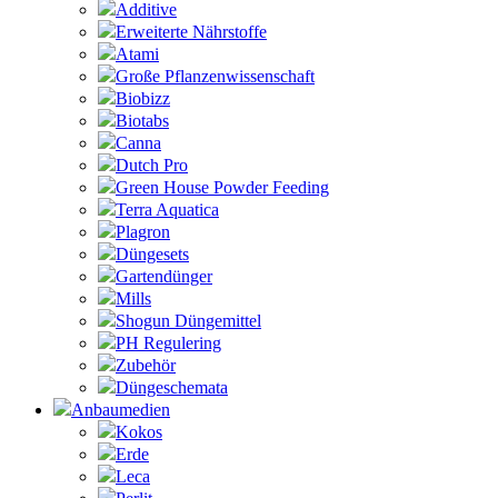
Additive
Erweiterte Nährstoffe
Atami
Große Pflanzenwissenschaft
Biobizz
Biotabs
Canna
Dutch Pro
Green House Powder Feeding
Terra Aquatica
Plagron
Düngesets
Gartendünger
Mills
Shogun Düngemittel
PH Regulering
Zubehör
Düngeschemata
Anbaumedien
Kokos
Erde
Leca