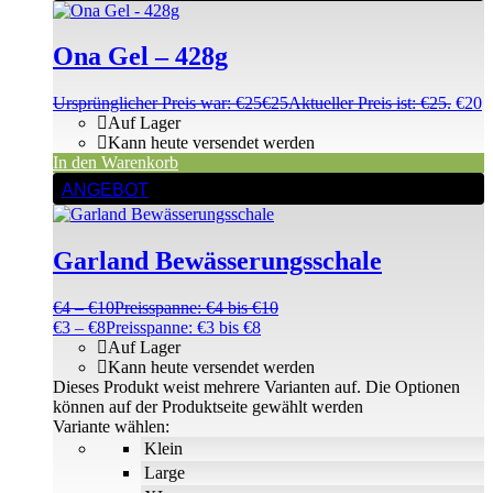
Ona Gel – 428g
Ursprünglicher Preis war: €25
€
25
Aktueller Preis ist: €25.
€
20
Auf Lager
Kann heute versendet werden
In den Warenkorb
ANGEBOT
Garland Bewässerungsschale
€
4
–
€
10
Preisspanne: €4 bis €10
€
3
–
€
8
Preisspanne: €3 bis €8
Auf Lager
Kann heute versendet werden
Dieses Produkt weist mehrere Varianten auf. Die Optionen
können auf der Produktseite gewählt werden
Variante wählen:
Klein
Large