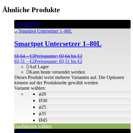
Ähnliche Produkte
ANGEBOT
Smartpot Untersetzer 1–80L
€
0,64
–
€
3
Preisspanne: €0,64 bis €3
€
0,51
–
€
2
Preisspanne: €0,51 bis €2
Auf Lager
Kann heute versendet werden
Dieses Produkt weist mehrere Varianten auf. Die Optionen
können auf der Produktseite gewählt werden
Variante wählen:
ø20
Ø30
ø25
ø35
Ø45
Ausführung wählen