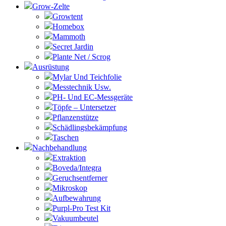
Grow-Zelte
Growtent
Homebox
Mammoth
Secret Jardin
Plante Net / Scrog
Ausrüstung
Mylar Und Teichfolie
Messtechnik Usw.
PH- Und EC-Messgeräte
Töpfe – Untersetzer
Pflanzenstütze
Schädlingsbekämpfung
Taschen
Nachbehandlung
Extraktion
Boveda/Integra
Geruchsentferner
Mikroskop
Aufbewahrung
Purpl-Pro Test Kit
Vakuumbeutel