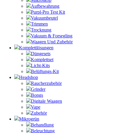
Mikroskop
Aufbewahrung
Purpl-Pro Test Kit
Vakuumbeutel
Trimmen
Trocknung
Vakuum & Forsegling
Waagen Und Zubehör
Komplettlösungen
Düngesets
Komplettset
Licht-Kits
Belüftungs-Kit
Headshop
Raucherzubehör
Grinder
Bongs
Digitale Waagen
Vape
Zubehör
Mikrogrün
Behandlung
Beleuchtung