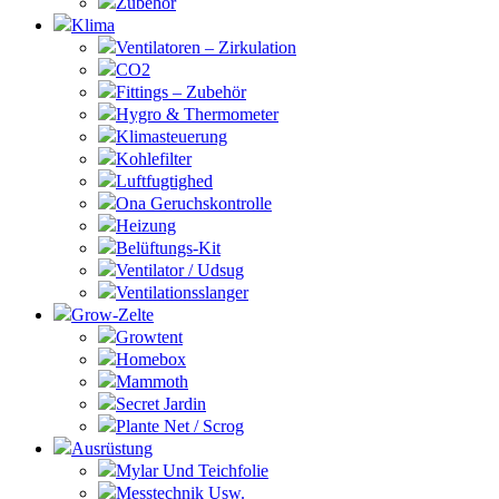
Zubehör
Klima
Ventilatoren – Zirkulation
CO2
Fittings – Zubehör
Hygro & Thermometer
Klimasteuerung
Kohlefilter
Luftfugtighed
Ona Geruchskontrolle
Heizung
Belüftungs-Kit
Ventilator / Udsug
Ventilationsslanger
Grow-Zelte
Growtent
Homebox
Mammoth
Secret Jardin
Plante Net / Scrog
Ausrüstung
Mylar Und Teichfolie
Messtechnik Usw.