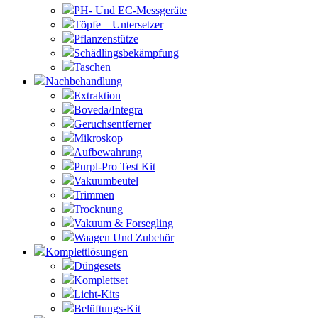
PH- Und EC-Messgeräte
Töpfe – Untersetzer
Pflanzenstütze
Schädlingsbekämpfung
Taschen
Nachbehandlung
Extraktion
Boveda/Integra
Geruchsentferner
Mikroskop
Aufbewahrung
Purpl-Pro Test Kit
Vakuumbeutel
Trimmen
Trocknung
Vakuum & Forsegling
Waagen Und Zubehör
Komplettlösungen
Düngesets
Komplettset
Licht-Kits
Belüftungs-Kit