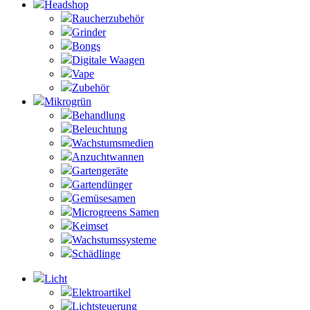
Headshop
Raucherzubehör
Grinder
Bongs
Digitale Waagen
Vape
Zubehör
Mikrogrün
Behandlung
Beleuchtung
Wachstumsmedien
Anzuchtwannen
Gartengeräte
Gartendünger
Gemüsesamen
Microgreens Samen
Keimset
Wachstumssysteme
Schädlinge
Licht
Elektroartikel
Lichtsteuerung