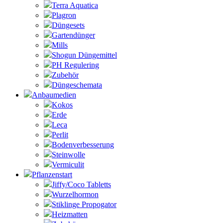
Terra Aquatica
Plagron
Düngesets
Gartendünger
Mills
Shogun Düngemittel
PH Regulering
Zubehör
Düngeschemata
Anbaumedien
Kokos
Erde
Leca
Perlit
Bodenverbesserung
Steinwolle
Vermiculit
Pflanzenstart
Jiffy/Coco Tabletts
Wurzelhormon
Stiklinge Propogator
Heizmatten