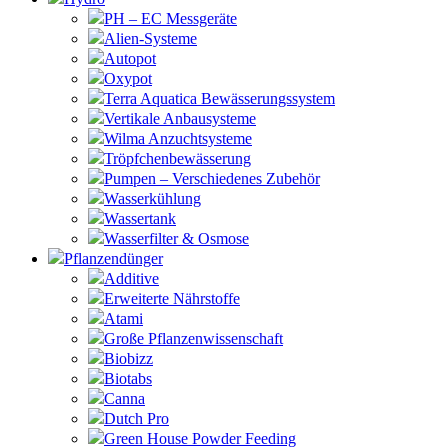
PH – EC Messgeräte
Alien-Systeme
Autopot
Oxypot
Terra Aquatica Bewässerungssystem
Vertikale Anbausysteme
Wilma Anzuchtsysteme
Tröpfchenbewässerung
Pumpen – Verschiedenes Zubehör
Wasserkühlung
Wassertank
Wasserfilter & Osmose
Pflanzendünger
Additive
Erweiterte Nährstoffe
Atami
Große Pflanzenwissenschaft
Biobizz
Biotabs
Canna
Dutch Pro
Green House Powder Feeding