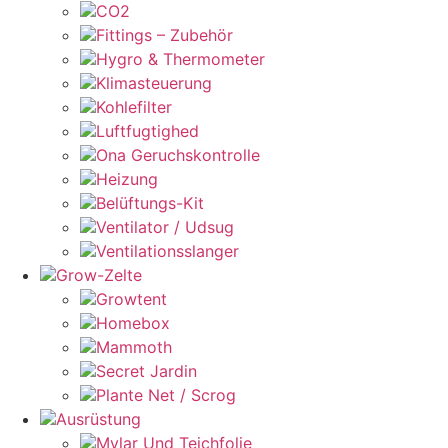
CO2
Fittings – Zubehör
Hygro & Thermometer
Klimasteuerung
Kohlefilter
Luftfugtighed
Ona Geruchskontrolle
Heizung
Belüftungs-Kit
Ventilator / Udsug
Ventilationsslanger
Grow-Zelte
Growtent
Homebox
Mammoth
Secret Jardin
Plante Net / Scrog
Ausrüstung
Mylar Und Teichfolie