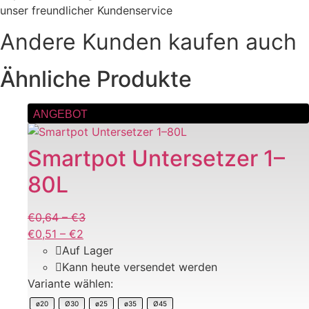
unser freundlicher Kundenservice
Andere Kunden kaufen auch
Ähnliche Produkte
Dieses
ANGEBOT
Produkt
weist
Smartpot Untersetzer 1–
mehrere
80L
Varianten
auf.
Die
€
0,64
–
€
3
Preisspanne:
Optionen
€
0,51
–
€
2
Preisspanne:
€0,64
können
Auf Lager
€0,51
bis
auf
Kann heute versendet werden
bis
€3
der
Variante wählen:
€2
Produktseite
ø20
Ø30
ø25
ø35
Ø45