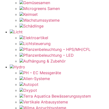
Gemüsesamen
Microgreens Samen
Keimset
Wachstumssysteme
Schädlinge
Licht
Elektroartikel
Lichtsteuerung
Pflanzenbeleuchtung – HPS/MH/CFL
Pflanzenbeleuchtung – LED
Aufhängung & Zubehör
Hydro
PH – EC Messgeräte
Alien-Systeme
Autopot
Oxypot
Terra Aquatica Bewässerungssystem
Vertikale Anbausysteme
Wilma Anzuchtsysteme