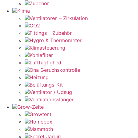
Zubehör
Klima
Ventilatoren – Zirkulation
CO2
Fittings – Zubehör
Hygro & Thermometer
Klimasteuerung
Kohlefilter
Luftfugtighed
Ona Geruchskontrolle
Heizung
Belüftungs-Kit
Ventilator / Udsug
Ventilationsslanger
Grow-Zelte
Growtent
Homebox
Mammoth
Secret Jardin