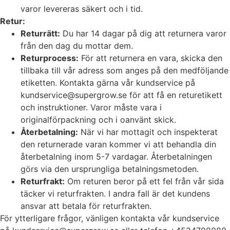
varor levereras säkert och i tid.
Retur:
Returrätt:
Du har 14 dagar på dig att returnera varor
från den dag du mottar dem.
Returprocess:
För att returnera en vara, skicka den
tillbaka till vår adress som anges på den medföljande
etiketten. Kontakta gärna vår kundservice på
kundservice@supergrow.se för att få en returetikett
och instruktioner. Varor måste vara i
originalförpackning och i oanvänt skick.
Återbetalning:
När vi har mottagit och inspekterat
den returnerade varan kommer vi att behandla din
återbetalning inom 5-7 vardagar. Återbetalningen
görs via den ursprungliga betalningsmetoden.
Returfrakt:
Om returen beror på ett fel från vår sida
täcker vi returfrakten. I andra fall är det kundens
ansvar att betala för returfrakten.
För ytterligare frågor, vänligen kontakta vår kundservice