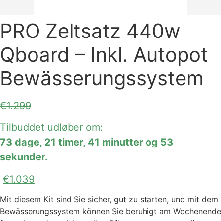
PRO Zeltsatz 440w
Qboard – Inkl. Autopot
Bewässerungssystem
Ursprünglicher
€
1.299
Aktueller
Preis
Preis
Tilbuddet udløber om:
war:
ist:
73
dage
,
21
timer
,
41
minutter
og
53
€1.299
€1.299.
sekunder
.
€
1.039
Mit diesem Kit sind Sie sicher, gut zu starten, und mit dem
Bewässerungssystem können Sie beruhigt am Wochenende