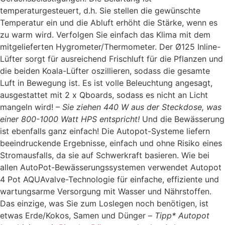
temperaturgesteuert, d.h. Sie stellen die gewünschte
Temperatur ein und die Abluft erhöht die Stärke, wenn es
zu warm wird. Verfolgen Sie einfach das Klima mit dem
mitgelieferten Hygrometer/Thermometer. Der Ø125 Inline-
Lüfter sorgt für ausreichend Frischluft für die Pflanzen und
die beiden Koala-Lüfter oszillieren, sodass die gesamte
Luft in Bewegung ist. Es ist volle Beleuchtung angesagt,
ausgestattet mit 2 x Qboards, sodass es nicht an Licht
mangeln wird! –
Sie ziehen 440 W aus der Steckdose, was
einer 800-1000 Watt HPS entspricht!
Und die Bewässerung
ist ebenfalls ganz einfach! Die Autopot-Systeme liefern
beeindruckende Ergebnisse, einfach und ohne Risiko eines
Stromausfalls, da sie auf Schwerkraft basieren.
Wie bei
allen AutoPot-Bewässerungssystemen verwendet Autopot
4 Pot AQUAvalve-Technologie für einfache, effiziente und
wartungsarme Versorgung mit Wasser und Nährstoffen.
Das einzige, was Sie zum Loslegen noch benötigen, ist
etwas Erde/Kokos, Samen und Dünger –
Tipp* Autopot