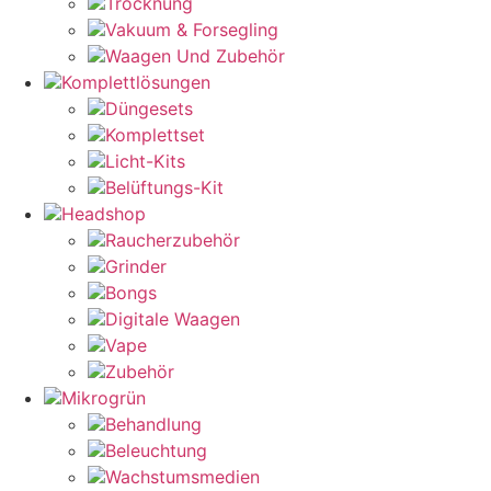
Trocknung
Vakuum & Forsegling
Waagen Und Zubehör
Komplettlösungen
Düngesets
Komplettset
Licht-Kits
Belüftungs-Kit
Headshop
Raucherzubehör
Grinder
Bongs
Digitale Waagen
Vape
Zubehör
Mikrogrün
Behandlung
Beleuchtung
Wachstumsmedien