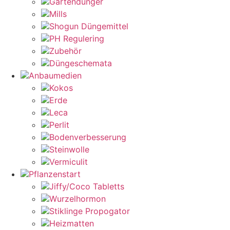
Gartendünger
Mills
Shogun Düngemittel
PH Regulering
Zubehör
Düngeschemata
Anbaumedien
Kokos
Erde
Leca
Perlit
Bodenverbesserung
Steinwolle
Vermiculit
Pflanzenstart
Jiffy/Coco Tabletts
Wurzelhormon
Stiklinge Propogator
Heizmatten