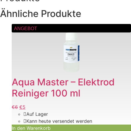
Ähnliche Produkte
ANGEBOT
Aqua Master – Elektrod
Reiniger 100 ml
Ursprünglicher
€
6
Aktueller
€
5
Preis
Preis
Auf Lager
war:
ist:
Kann heute versendet werden
€6
In den Warenkorb
€6.