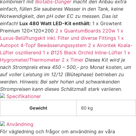
kombiniert mit
Biotabs-Dünger
macht den Anbau extra
einfach, füllen Sie sauberes Wasser in den Tank, keine
Notwendigkeit, den pH oder EC zu messen. Das ist
einfach!
Lux 480 Watt LED-Kit enthält:
1 x
Growtent
Premium 120x120x200
2 x QuantumBoards 220w
1 x
Luxus-Belüftungskit inkl. Filter und diverse Fittings
1 x
Autopot 4-Topf Bewässerungssystem
2 x Airontek Koala-
Lüfter oszillierend
1 x Ø125 Black Orchid Inline-Lüfter
1 x
Hygrometer/Thermometer
2 x Timer
Dieses Kit wird je
nach Strompreis etwa 450 – 500,- pro Monat kosten, um
auf voller Leistung im 12/12 (Blütephase) betrieben zu
werden. Hinweis: Bei sehr hohen und schwankenden
Strompreisen kann dieses Schätzmaß stark variieren.
Specifikationer
Gewicht
60 kg
Användning
För vägledning och frågor om användning av våra