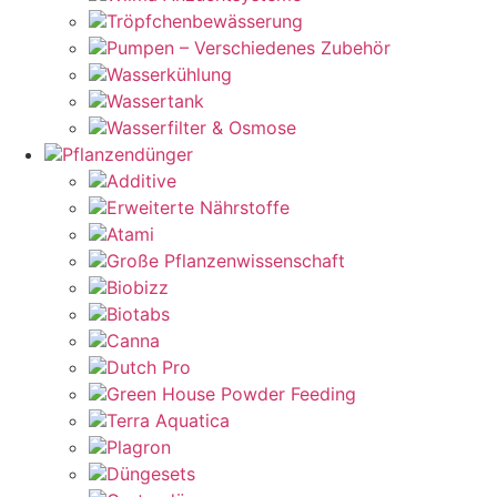
Tröpfchenbewässerung
Pumpen – Verschiedenes Zubehör
Wasserkühlung
Wassertank
Wasserfilter & Osmose
Pflanzendünger
Additive
Erweiterte Nährstoffe
Atami
Große Pflanzenwissenschaft
Biobizz
Biotabs
Canna
Dutch Pro
Green House Powder Feeding
Terra Aquatica
Plagron
Düngesets