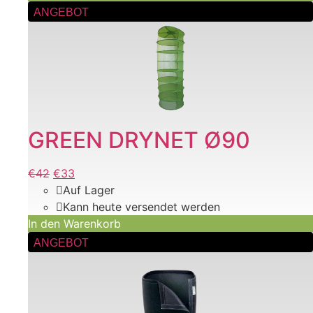
ANGEBOT
GREEN DRYNET Ø90
Ursprünglicher
€
42
Aktueller
€
33
Preis
Preis
Auf Lager
war:
ist:
Kann heute versendet werden
€42
In den Warenkorb
€42.
Dieses
ANGEBOT
Produkt
weist
mehrere
Varianten