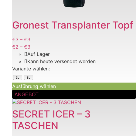
auf.
Die
Optionen
Gronest Transplanter Topf
können
auf
€
3
–
€
3
Preisspanne:
der
€
2
–
€
3
€3
Preisspanne:
Produktseite
Auf Lager
bis
€2
gewählt
Kann heute versendet werden
€3
bis
werden
Variante wählen:
€3
3L
8L
Ausführung wählen
ANGEBOT
SECRET ICER – 3
TASCHEN