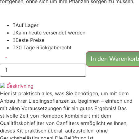
fortgehen, ohne sich um Ihre Pflanzen sorgen zu müssen.
Auf Lager
Kann heute versendet werden
Beste Preise
30 Tage Rückgaberecht
PRO
-
Zeltsatz
In den Warenkor
440w
Qboard
-
Inkl.
+
Autopot
Beskrivning
Bewässerungssystem
Menge
Hier ist praktisch alles, was Sie benötigen, um mit dem
Anbau Ihrer Lieblingspflanzen zu beginnen – einfach und
mit allen Voraussetzungen für ein gutes Ergebnis! Das
stilvolle Zelt von Homebox kombiniert mit dem
Qualitätskohlefilter von Canfilters ermöglicht es Ihnen,
dieses Kit praktisch überall aufzustellen, ohne
Geruchsbelästigungen! Die Belüftung ist