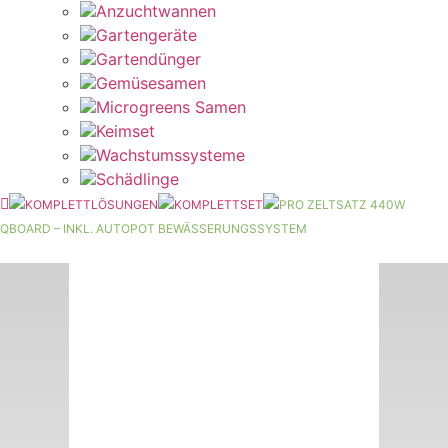
Anzuchtwannen
Gartengeräte
Gartendünger
Gemüsesamen
Microgreens Samen
Keimset
Wachstumssysteme
Schädlinge
KOMPLETTLÖSUNGEN
KOMPLETTSET
PRO ZELTSATZ 440W
QBOARD – INKL. AUTOPOT BEWÄSSERUNGSSYSTEM