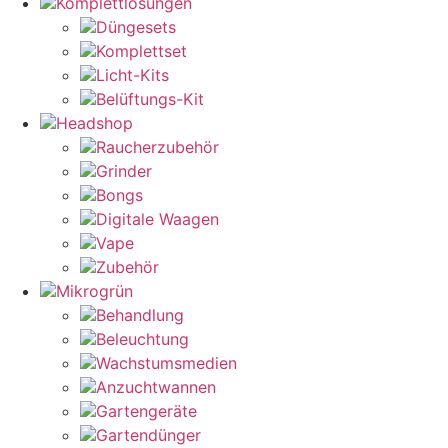
Komplettlösungen
Düngesets
Komplettset
Licht-Kits
Belüftungs-Kit
Headshop
Raucherzubehör
Grinder
Bongs
Digitale Waagen
Vape
Zubehör
Mikrogrün
Behandlung
Beleuchtung
Wachstumsmedien
Anzuchtwannen
Gartengeräte
Gartendünger