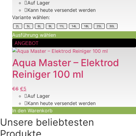
Auf Lager
bis
€0,41
Optionen
Kann heute versendet werden
€3
bis
können
Variante wählen:
€2
auf
der
2L
5L
6L
9L
11L
14L
18L
25L
30L
Produktseite
Ausführung wählen
gewählt
ANGEBOT
werden
Aqua Master – Elektrod
Reiniger 100 ml
Ursprünglicher
€
6
Aktueller
€
5
Preis
Preis
Auf Lager
war:
ist:
Kann heute versendet werden
€6
In den Warenkorb
€6.
Unsere beliebtesten
Produkte