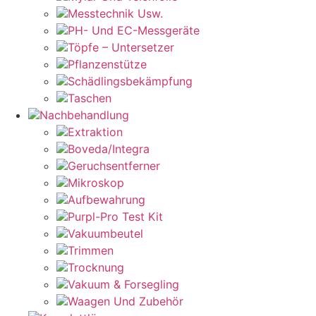
Messtechnik Usw.
PH- Und EC-Messgeräte
Töpfe – Untersetzer
Pflanzenstütze
Schädlingsbekämpfung
Taschen
Nachbehandlung
Extraktion
Boveda/Integra
Geruchsentferner
Mikroskop
Aufbewahrung
Purpl-Pro Test Kit
Vakuumbeutel
Trimmen
Trocknung
Vakuum & Forsegling
Waagen Und Zubehör