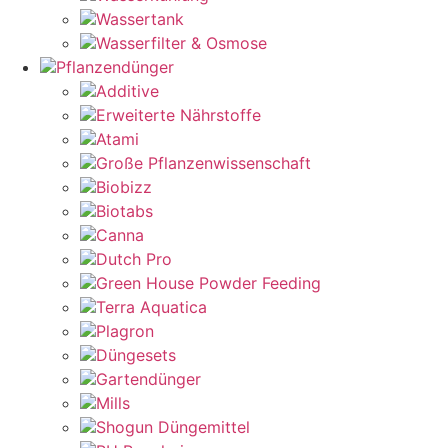
Wassertank
Wasserfilter & Osmose
Pflanzendünger
Additive
Erweiterte Nährstoffe
Atami
Große Pflanzenwissenschaft
Biobizz
Biotabs
Canna
Dutch Pro
Green House Powder Feeding
Terra Aquatica
Plagron
Düngesets
Gartendünger
Mills
Shogun Düngemittel