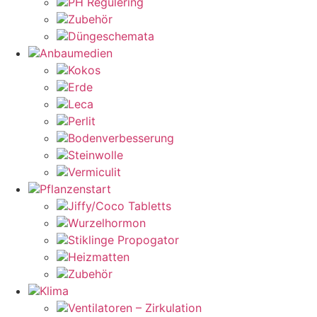
PH Regulering
Zubehör
Düngeschemata
Anbaumedien
Kokos
Erde
Leca
Perlit
Bodenverbesserung
Steinwolle
Vermiculit
Pflanzenstart
Jiffy/Coco Tabletts
Wurzelhormon
Stiklinge Propogator
Heizmatten
Zubehör
Klima
Ventilatoren – Zirkulation