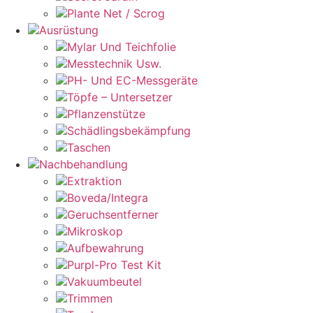
Plante Net / Scrog
Ausrüstung
Mylar Und Teichfolie
Messtechnik Usw.
PH- Und EC-Messgeräte
Töpfe – Untersetzer
Pflanzenstütze
Schädlingsbekämpfung
Taschen
Nachbehandlung
Extraktion
Boveda/Integra
Geruchsentferner
Mikroskop
Aufbewahrung
Purpl-Pro Test Kit
Vakuumbeutel
Trimmen