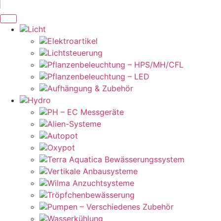
Licht
Elektroartikel
Lichtsteuerung
Pflanzenbeleuchtung – HPS/MH/CFL
Pflanzenbeleuchtung – LED
Aufhängung & Zubehör
Hydro
PH – EC Messgeräte
Alien-Systeme
Autopot
Oxypot
Terra Aquatica Bewässerungssystem
Vertikale Anbausysteme
Wilma Anzuchtsysteme
Tröpfchenbewässerung
Pumpen – Verschiedenes Zubehör
Wasserkühlung