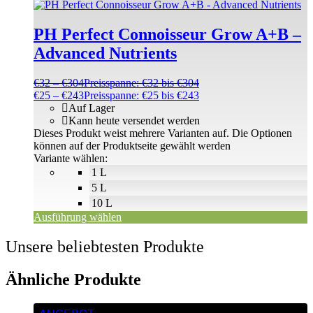
PH Perfect Connoisseur Grow A+B –
Advanced Nutrients
€
32
–
€
304
Preisspanne: €32 bis €304
€
25
–
€
243
Preisspanne: €25 bis €243
Auf Lager
Kann heute versendet werden
Dieses Produkt weist mehrere Varianten auf. Die Optionen
können auf der Produktseite gewählt werden
Variante wählen:
1 L
5 L
10 L
Ausführung wählen
Unsere beliebtesten Produkte
Ähnliche Produkte