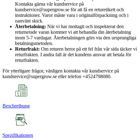
Kontakta gärna vår kundservice på
kundservice@supergrow.se för att få en returetikett och
instruktioner. Varor måste vara i originalförpackning och i
oanvänt skick.
Återbetalning:
När vi har mottagit och inspekterat den
returnerade varan kommer vi att behandla din återbetalning
inom 5-7 vardagar. Återbetalningen görs via den ursprungliga
betalningsmetoden.
Returfrakt:
Om returen beror på ett fel från vår sida täcker vi
returfrakten. I andra fall är det kundens ansvar att betala för
returfrakten.
För ytterligare frågor, vänligen kontakta vår kundservice på
kundservice@supergrow.se eller telefon +4524798080.
Beschreibung
Spezifikationen