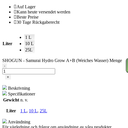
Auf Lager
Kann heute versendet werden
Beste Preise
30 Tage Rückgaberecht
1 L
Liter
10 L
25L
SHOGUN - Samurai Hydro Grow A+B (Weiches Wasser) Menge
-
+
Beskrivning
Specifikationer
Gewicht
n. v.
Liter
1 L
,
10 L
,
25L
Användning
För vägledning och frågor om användning av våra produkter,