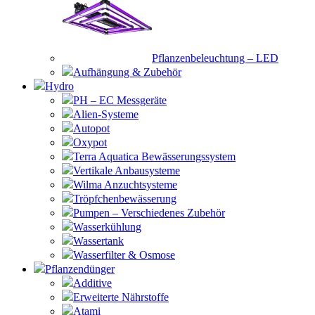
Pflanzenbeleuchtung – LED
Aufhängung & Zubehör
Hydro
PH – EC Messgeräte
Alien-Systeme
Autopot
Oxypot
Terra Aquatica Bewässerungssystem
Vertikale Anbausysteme
Wilma Anzuchtsysteme
Tröpfchenbewässerung
Pumpen – Verschiedenes Zubehör
Wasserkühlung
Wassertank
Wasserfilter & Osmose
Pflanzendünger
Additive
Erweiterte Nährstoffe
Atami