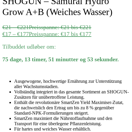
SHOGUN – Samurai Hydro
Grow A+B (Weiches Wasser)
€
21
–
€
221
Preisspanne: €21 bis €221
€
17
–
€
177
Preisspanne: €17 bis €177
Tilbuddet udløber om:
75
dage
,
13
timer
,
51
minutter
og
53
sekunder
.
Ausgewogene, hochwertige Ernährung zur Unterstützung
aller Wachstumsstadien.
Vollständig integriert in das gesamte Sortiment an SHOGUN-
Zusätzen für unübertroffene Leistung.
Enthält die revolutionäre SmartZen Yield Maximiser-Zutat,
die nachweislich den Ertrag um bis zu 8 % gegenüber
Standard-NPK-Formulierungen steigert.
SmartZen maximiert die Nährstoffaufnahme und den
Transport für eine überlegene Pflanzenleistung.
Für hartes und weiches Wasser erhältlich.