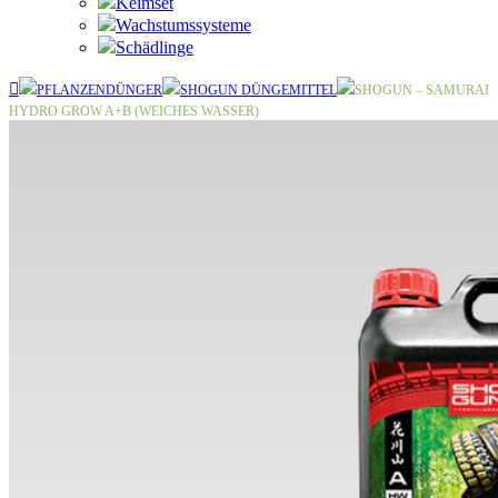
Keimset
Wachstumssysteme
Schädlinge
PFLANZENDÜNGER
SHOGUN DÜNGEMITTEL
SHOGUN – SAMURAI
HYDRO GROW A+B (WEICHES WASSER)