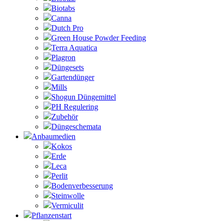
Biotabs
Canna
Dutch Pro
Green House Powder Feeding
Terra Aquatica
Plagron
Düngesets
Gartendünger
Mills
Shogun Düngemittel
PH Regulering
Zubehör
Düngeschemata
Anbaumedien
Kokos
Erde
Leca
Perlit
Bodenverbesserung
Steinwolle
Vermiculit
Pflanzenstart