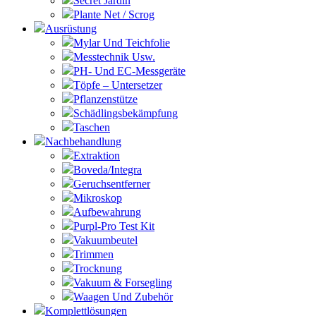
Secret Jardin
Plante Net / Scrog
Ausrüstung
Mylar Und Teichfolie
Messtechnik Usw.
PH- Und EC-Messgeräte
Töpfe – Untersetzer
Pflanzenstütze
Schädlingsbekämpfung
Taschen
Nachbehandlung
Extraktion
Boveda/Integra
Geruchsentferner
Mikroskop
Aufbewahrung
Purpl-Pro Test Kit
Vakuumbeutel
Trimmen
Trocknung
Vakuum & Forsegling
Waagen Und Zubehör
Komplettlösungen