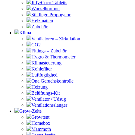
Jiffy/Coco Tabletts
Wurzelhormon
Stiklinge Propogator
Heizmatten
Zubehör
Klima
Ventilatoren – Zirkulation
CO2
Fittings – Zubehör
Hygro & Thermometer
Klimasteuerung
Kohlefilter
Luftfugtighed
Ona Geruchskontrolle
Heizung
Belüftungs-Kit
Ventilator / Udsug
Ventilationsslanger
Grow-Zelte
Growtent
Homebox
Mammoth