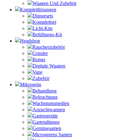
Waagen Und Zubehör
Komplettlösungen
Düngesets
Komplettset
Licht-Kits
Belüftungs-Kit
Headshop
Raucherzubehör
Grinder
Bongs
Digitale Waagen
Vape
Zubehör
Mikrogrün
Behandlung
Beleuchtung
Wachstumsmedien
Anzuchtwannen
Gartengeräte
Gartendünger
Gemüsesamen
Microgreens Samen