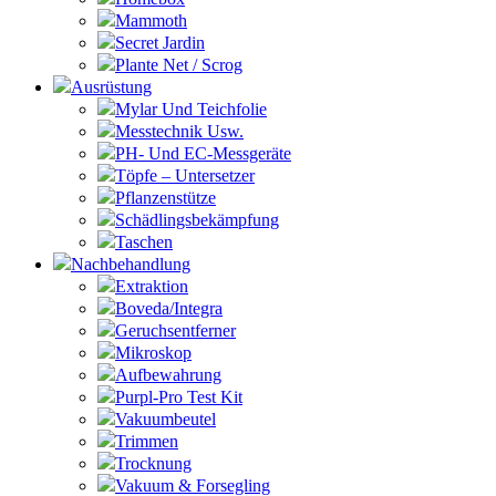
Mammoth
Secret Jardin
Plante Net / Scrog
Ausrüstung
Mylar Und Teichfolie
Messtechnik Usw.
PH- Und EC-Messgeräte
Töpfe – Untersetzer
Pflanzenstütze
Schädlingsbekämpfung
Taschen
Nachbehandlung
Extraktion
Boveda/Integra
Geruchsentferner
Mikroskop
Aufbewahrung
Purpl-Pro Test Kit
Vakuumbeutel
Trimmen
Trocknung
Vakuum & Forsegling