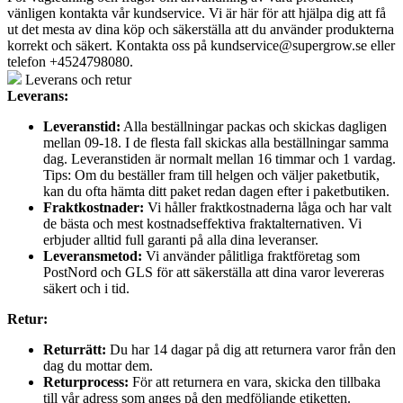
vänligen kontakta vår kundservice. Vi är här för att hjälpa dig att få
ut det mesta av dina köp och säkerställa att du använder produkterna
korrekt och säkert. Kontakta oss på
kundservice@supergrow.se
eller
telefon +4524798080.
Leverans och retur
Leverans:
Leveranstid:
Alla beställningar packas och skickas dagligen
mellan 09-18. I de flesta fall skickas alla beställningar samma
dag. Leveranstiden är normalt mellan 16 timmar och 1 vardag.
Tips: Om du beställer fram till helgen och väljer paketbutik,
kan du ofta hämta ditt paket redan dagen efter i paketbutiken.
Fraktkostnader:
Vi håller fraktkostnaderna låga och har valt
de bästa och mest kostnadseffektiva fraktalternativen. Vi
erbjuder alltid full garanti på alla dina leveranser.
Leveransmetod:
Vi använder pålitliga fraktföretag som
PostNord och GLS för att säkerställa att dina varor levereras
säkert och i tid.
Retur:
Returrätt:
Du har 14 dagar på dig att returnera varor från den
dag du mottar dem.
Returprocess:
För att returnera en vara, skicka den tillbaka
till vår adress som anges på den medföljande etiketten.