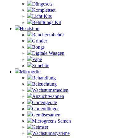
Düngesets
Komplettset
Licht-Kits
Belüftungs-Kit
Headshop
Raucherzubehör
Grinder
Bongs
Digitale Waagen
Vape
Zubehör
Mikrogrün
Behandlung
Beleuchtung
Wachstumsmedien
Anzuchtwannen
Gartengeräte
Gartendünger
Gemüsesamen
Microgreens Samen
Keimset
Wachstumssysteme