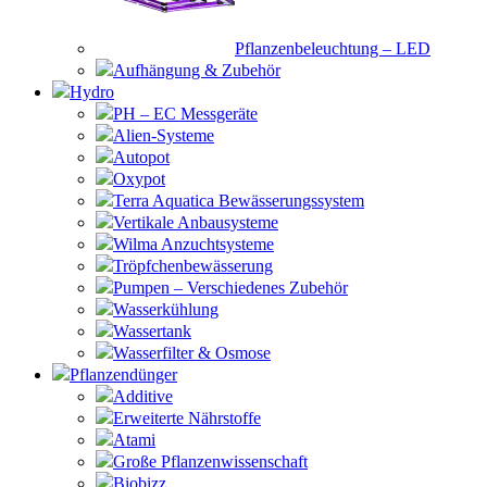
Pflanzenbeleuchtung – LED
Aufhängung & Zubehör
Hydro
PH – EC Messgeräte
Alien-Systeme
Autopot
Oxypot
Terra Aquatica Bewässerungssystem
Vertikale Anbausysteme
Wilma Anzuchtsysteme
Tröpfchenbewässerung
Pumpen – Verschiedenes Zubehör
Wasserkühlung
Wassertank
Wasserfilter & Osmose
Pflanzendünger
Additive
Erweiterte Nährstoffe
Atami
Große Pflanzenwissenschaft
Biobizz