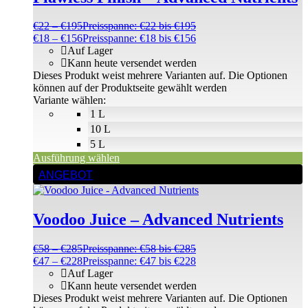
€
22
–
€
195
Preisspanne: €22 bis €195
€
18
–
€
156
Preisspanne: €18 bis €156
Auf Lager
Kann heute versendet werden
Dieses Produkt weist mehrere Varianten auf. Die Optionen
können auf der Produktseite gewählt werden
Variante wählen:
1 L
10 L
5 L
Ausführung wählen
ANGEBOT
Voodoo Juice – Advanced Nutrients
€
58
–
€
285
Preisspanne: €58 bis €285
€
47
–
€
228
Preisspanne: €47 bis €228
Auf Lager
Kann heute versendet werden
Dieses Produkt weist mehrere Varianten auf. Die Optionen