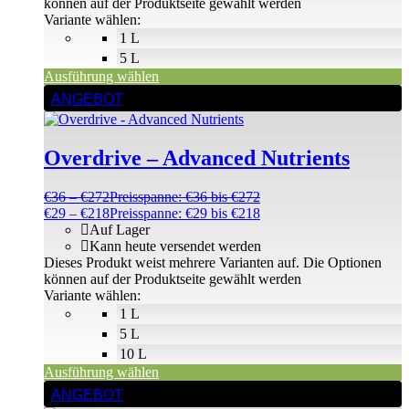
können auf der Produktseite gewählt werden
Variante wählen:
1 L
5 L
Ausführung wählen
ANGEBOT
Overdrive – Advanced Nutrients
€
36
–
€
272
Preisspanne: €36 bis €272
€
29
–
€
218
Preisspanne: €29 bis €218
Auf Lager
Kann heute versendet werden
Dieses Produkt weist mehrere Varianten auf. Die Optionen
können auf der Produktseite gewählt werden
Variante wählen:
1 L
5 L
10 L
Ausführung wählen
ANGEBOT