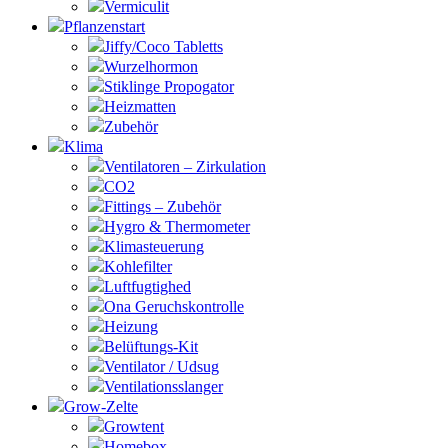
Vermiculit
Pflanzenstart
Jiffy/Coco Tabletts
Wurzelhormon
Stiklinge Propogator
Heizmatten
Zubehör
Klima
Ventilatoren – Zirkulation
CO2
Fittings – Zubehör
Hygro & Thermometer
Klimasteuerung
Kohlefilter
Luftfugtighed
Ona Geruchskontrolle
Heizung
Belüftungs-Kit
Ventilator / Udsug
Ventilationsslanger
Grow-Zelte
Growtent
Homebox