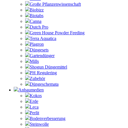
Große Pflanzenwissenschaft
Biobizz
Biotabs
Canna
Dutch Pro
Green House Powder Feeding
Terra Aquatica
Plagron
Düngesets
Gartendünger
Mills
Shogun Düngemittel
PH Regulering
Zubehör
Düngeschemata
Anbaumedien
Kokos
Erde
Leca
Perlit
Bodenverbesserung
Steinwolle