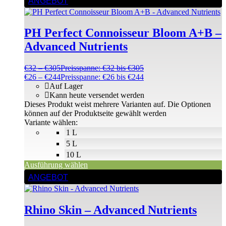
ANGEBOT
PH Perfect Connoisseur Bloom A+B –
Advanced Nutrients
€
32
–
€
305
Preisspanne: €32 bis €305
€
26
–
€
244
Preisspanne: €26 bis €244
Auf Lager
Kann heute versendet werden
Dieses Produkt weist mehrere Varianten auf. Die Optionen
können auf der Produktseite gewählt werden
Variante wählen:
1 L
5 L
10 L
Ausführung wählen
ANGEBOT
Rhino Skin – Advanced Nutrients