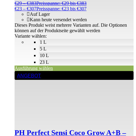
€
29
–
€
383
Preisspanne: €29 bis €383
€
23
–
€
307
Preisspanne: €23 bis €307
Auf Lager
Kann heute versendet werden
Dieses Produkt weist mehrere Varianten auf. Die Optionen
können auf der Produktseite gewählt werden
Variante wählen:
1 L
5 L
10 L
23 L
Ausführung wählen
ANGEBOT
PH Perfect Sensi Coco Grow A+B –