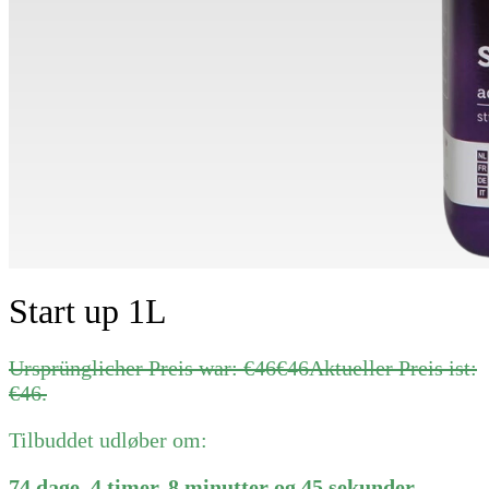
Start up 1L
Ursprünglicher Preis war: €46
€
46
Aktueller Preis ist:
€46.
Tilbuddet udløber om:
74
dage
,
4
timer
,
8
minutter
og
45
sekunder
.