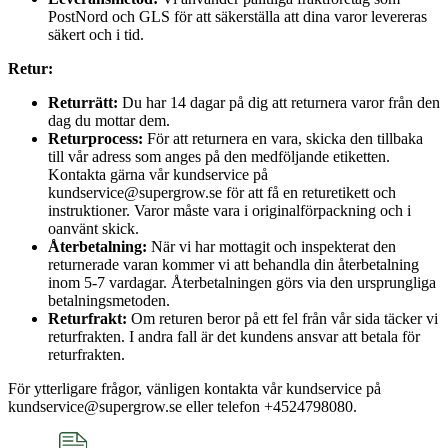
PostNord och GLS för att säkerställa att dina varor levereras
säkert och i tid.
Retur:
Returrätt:
Du har 14 dagar på dig att returnera varor från den
dag du mottar dem.
Returprocess:
För att returnera en vara, skicka den tillbaka
till vår adress som anges på den medföljande etiketten.
Kontakta gärna vår kundservice på
kundservice@supergrow.se för att få en returetikett och
instruktioner. Varor måste vara i originalförpackning och i
oanvänt skick.
Återbetalning:
När vi har mottagit och inspekterat den
returnerade varan kommer vi att behandla din återbetalning
inom 5-7 vardagar. Återbetalningen görs via den ursprungliga
betalningsmetoden.
Returfrakt:
Om returen beror på ett fel från vår sida täcker vi
returfrakten. I andra fall är det kundens ansvar att betala för
returfrakten.
För ytterligare frågor, vänligen kontakta vår kundservice på
kundservice@supergrow.se eller telefon +4524798080.