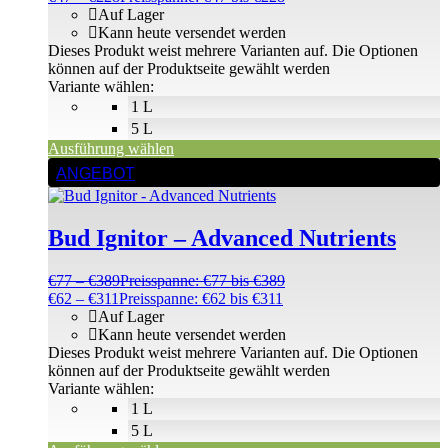
Auf Lager
Kann heute versendet werden
Dieses Produkt weist mehrere Varianten auf. Die Optionen
können auf der Produktseite gewählt werden
Variante wählen:
1 L
5 L
Ausführung wählen
ANGEBOT
Bud Ignitor – Advanced Nutrients
€
77
–
€
389
Preisspanne: €77 bis €389
€
62
–
€
311
Preisspanne: €62 bis €311
Auf Lager
Kann heute versendet werden
Dieses Produkt weist mehrere Varianten auf. Die Optionen
können auf der Produktseite gewählt werden
Variante wählen:
1 L
5 L