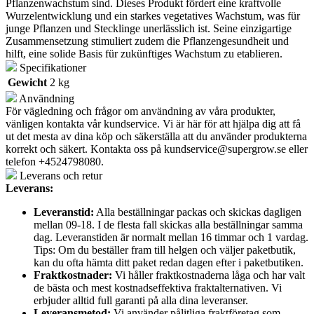
Pflanzenwachstum sind. Dieses Produkt fördert eine kraftvolle
Wurzelentwicklung und ein starkes vegetatives Wachstum, was für
junge Pflanzen und Stecklinge unerlässlich ist. Seine einzigartige
Zusammensetzung stimuliert zudem die Pflanzengesundheit und
hilft, eine solide Basis für zukünftiges Wachstum zu etablieren.
Specifikationer
Gewicht
2 kg
Användning
För vägledning och frågor om användning av våra produkter,
vänligen kontakta vår kundservice. Vi är här för att hjälpa dig att få
ut det mesta av dina köp och säkerställa att du använder produkterna
korrekt och säkert. Kontakta oss på
kundservice@supergrow.se
eller
telefon +4524798080.
Leverans och retur
Leverans:
Leveranstid:
Alla beställningar packas och skickas dagligen
mellan 09-18. I de flesta fall skickas alla beställningar samma
dag. Leveranstiden är normalt mellan 16 timmar och 1 vardag.
Tips: Om du beställer fram till helgen och väljer paketbutik,
kan du ofta hämta ditt paket redan dagen efter i paketbutiken.
Fraktkostnader:
Vi håller fraktkostnaderna låga och har valt
de bästa och mest kostnadseffektiva fraktalternativen. Vi
erbjuder alltid full garanti på alla dina leveranser.
Leveransmetod:
Vi använder pålitliga fraktföretag som