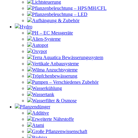
Lichtsteuerung
Pflanzenbeleuchtung – HPS/MH/CFL
Pflanzenbeleuchtung – LED
Aufhängung & Zubehör
Hydro
PH – EC Messgeräte
Alien-Systeme
Autopot
Oxypot
Terra Aquatica Bewässerungssystem
Vertikale Anbausysteme
Wilma Anzuchtsysteme
Tröpfchenbewässerung
Pumpen – Verschiedenes Zubehör
Wasserkühlung
Wassertank
Wasserfilter & Osmose
Pflanzendünger
Additive
Erweiterte Nährstoffe
Atami
Große Pflanzenwissenschaft
Biobizz