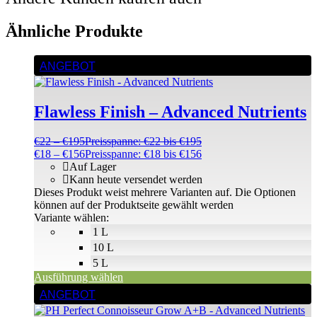
Ähnliche Produkte
ANGEBOT
Flawless Finish – Advanced Nutrients
€
22
–
€
195
Preisspanne: €22 bis €195
€
18
–
€
156
Preisspanne: €18 bis €156
Auf Lager
Kann heute versendet werden
Dieses Produkt weist mehrere Varianten auf. Die Optionen
können auf der Produktseite gewählt werden
Variante wählen:
1 L
10 L
5 L
Ausführung wählen
ANGEBOT