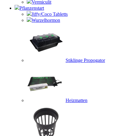
Vermiculit
Pflanzenstart
Jiffy/Coco Tabletts
Wurzelhormon
Stiklinge Propogator
Heizmatten