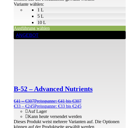
Variante wählen:
1 L
5 L
10 L
Ausführung wählen
ANGEBOT
B-52 – Advanced Nutrients
€
41
–
€
307
Preisspanne: €41 bis €307
€
33
–
€
245
Preisspanne: €33 bis €245
Auf Lager
Kann heute versendet werden
Dieses Produkt weist mehrere Varianten auf. Die Optionen
können auf der Produktseite gewählt werden