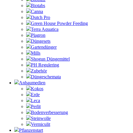
Biotabs
Canna
Dutch Pro
Green House Powder Feeding
Terra Aquatica
Plagron
Düngesets
Gartendünger
Mills
Shogun Düngemittel
PH Regulering
Zubehör
Düngeschemata
Anbaumedien
Kokos
Erde
Leca
Perlit
Bodenverbesserung
Steinwolle
Vermiculit
Pflanzenstart