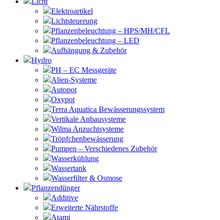
Licht
Elektroartikel
Lichtsteuerung
Pflanzenbeleuchtung – HPS/MH/CFL
Pflanzenbeleuchtung – LED
Aufhängung & Zubehör
Hydro
PH – EC Messgeräte
Alien-Systeme
Autopot
Oxypot
Terra Aquatica Bewässerungssystem
Vertikale Anbausysteme
Wilma Anzuchtsysteme
Tröpfchenbewässerung
Pumpen – Verschiedenes Zubehör
Wasserkühlung
Wassertank
Wasserfilter & Osmose
Pflanzendünger
Additive
Erweiterte Nährstoffe
Atami