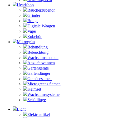
Headshop
Raucherzubehör
Grinder
Bongs
Digitale Waagen
Vape
Zubehör
Mikrogrün
Behandlung
Beleuchtung
Wachstumsmedien
Anzuchtwannen
Gartengeräte
Gartendünger
Gemüsesamen
Microgreens Samen
Keimset
Wachstumssysteme
Schädlinge
Licht
Elektroartikel