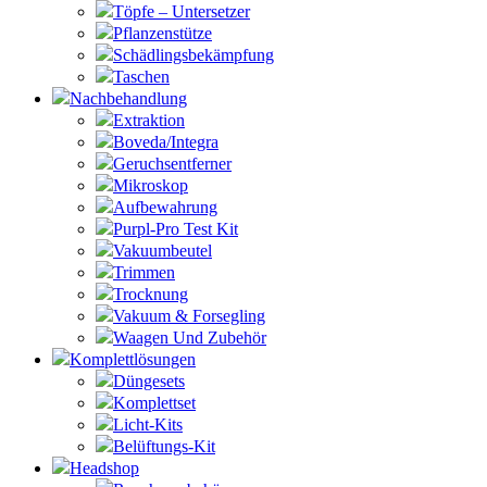
Töpfe – Untersetzer
Pflanzenstütze
Schädlingsbekämpfung
Taschen
Nachbehandlung
Extraktion
Boveda/Integra
Geruchsentferner
Mikroskop
Aufbewahrung
Purpl-Pro Test Kit
Vakuumbeutel
Trimmen
Trocknung
Vakuum & Forsegling
Waagen Und Zubehör
Komplettlösungen
Düngesets
Komplettset
Licht-Kits
Belüftungs-Kit
Headshop