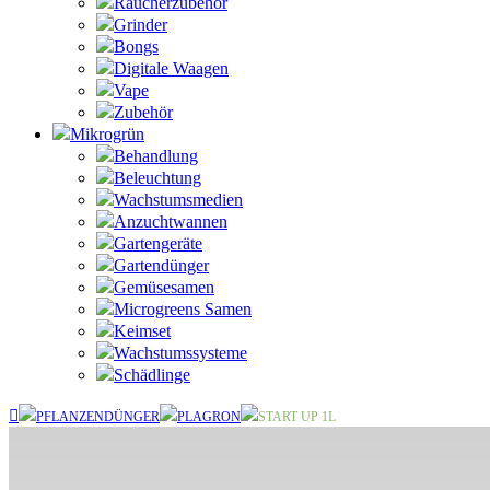
Raucherzubehör
Grinder
Bongs
Digitale Waagen
Vape
Zubehör
Mikrogrün
Behandlung
Beleuchtung
Wachstumsmedien
Anzuchtwannen
Gartengeräte
Gartendünger
Gemüsesamen
Microgreens Samen
Keimset
Wachstumssysteme
Schädlinge
PFLANZENDÜNGER
PLAGRON
START UP 1L