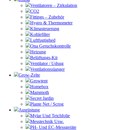
Ventilatoren – Zirkulation
CO2
Fittings – Zubehör
Hygro & Thermometer
Klimasteuerung
Kohlefilter
Luftfugtighed
Ona Geruchskontrolle
Heizung
Belüftungs-Kit
Ventilator / Udsug
Ventilationsslanger
Grow-Zelte
Growtent
Homebox
Mammoth
Secret Jardin
Plante Net / Scrog
Ausrüstung
Mylar Und Teichfolie
Messtechnik Usw.
PH- Und EC-Messgeräte