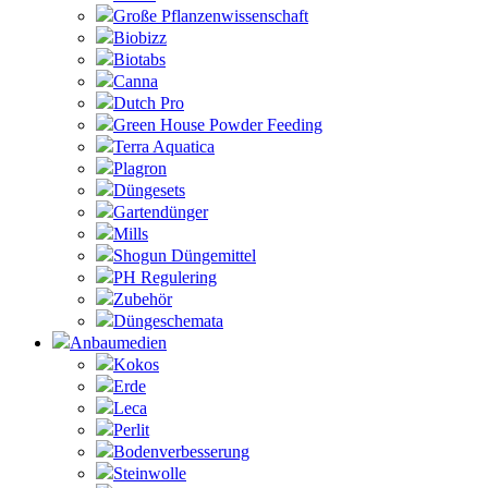
Große Pflanzenwissenschaft
Biobizz
Biotabs
Canna
Dutch Pro
Green House Powder Feeding
Terra Aquatica
Plagron
Düngesets
Gartendünger
Mills
Shogun Düngemittel
PH Regulering
Zubehör
Düngeschemata
Anbaumedien
Kokos
Erde
Leca
Perlit
Bodenverbesserung
Steinwolle