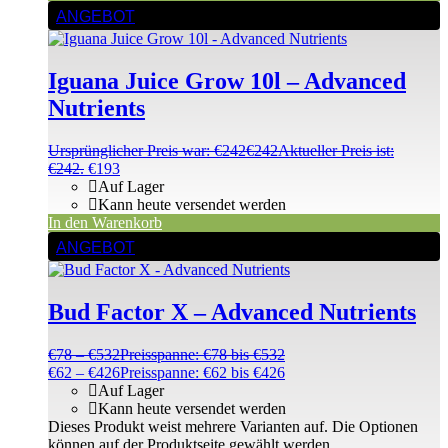
ANGEBOT
Iguana Juice Grow 10l – Advanced
Nutrients
Ursprünglicher Preis war: €242
€
242
Aktueller Preis ist:
€242.
€
193
Auf Lager
Kann heute versendet werden
In den Warenkorb
ANGEBOT
Bud Factor X – Advanced Nutrients
€
78
–
€
532
Preisspanne: €78 bis €532
€
62
–
€
426
Preisspanne: €62 bis €426
Auf Lager
Kann heute versendet werden
Dieses Produkt weist mehrere Varianten auf. Die Optionen
können auf der Produktseite gewählt werden