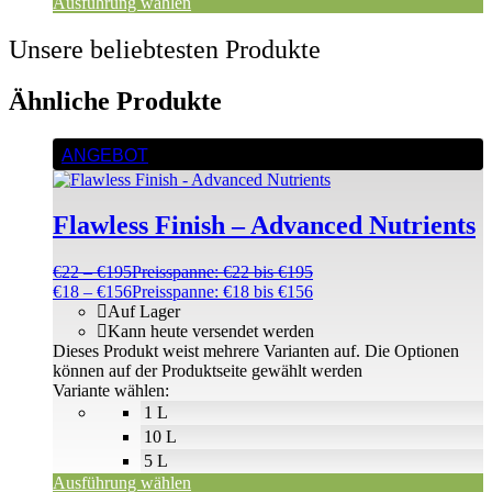
Ausführung wählen
Unsere beliebtesten Produkte
Ähnliche Produkte
ANGEBOT
Flawless Finish – Advanced Nutrients
€
22
–
€
195
Preisspanne: €22 bis €195
€
18
–
€
156
Preisspanne: €18 bis €156
Auf Lager
Kann heute versendet werden
Dieses Produkt weist mehrere Varianten auf. Die Optionen
können auf der Produktseite gewählt werden
Variante wählen:
1 L
10 L
5 L
Ausführung wählen