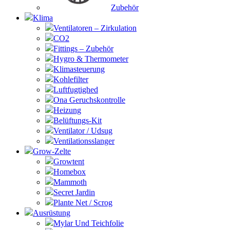
Zubehör
Klima
Ventilatoren – Zirkulation
CO2
Fittings – Zubehör
Hygro & Thermometer
Klimasteuerung
Kohlefilter
Luftfugtighed
Ona Geruchskontrolle
Heizung
Belüftungs-Kit
Ventilator / Udsug
Ventilationsslanger
Grow-Zelte
Growtent
Homebox
Mammoth
Secret Jardin
Plante Net / Scrog
Ausrüstung
Mylar Und Teichfolie