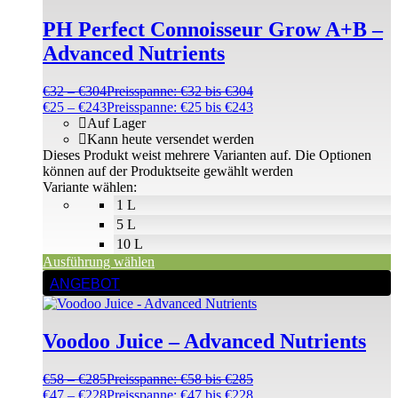
PH Perfect Connoisseur Grow A+B –
Advanced Nutrients
€
32
–
€
304
Preisspanne: €32 bis €304
€
25
–
€
243
Preisspanne: €25 bis €243
Auf Lager
Kann heute versendet werden
Dieses Produkt weist mehrere Varianten auf. Die Optionen
können auf der Produktseite gewählt werden
Variante wählen:
1 L
5 L
10 L
Ausführung wählen
ANGEBOT
Voodoo Juice – Advanced Nutrients
€
58
–
€
285
Preisspanne: €58 bis €285
€
47
–
€
228
Preisspanne: €47 bis €228