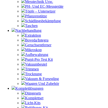
Messtechnik Usw.
PH- Und EC-Messgeräte
Töpfe – Untersetzer
Pflanzenstütze
Schädlingsbekämpfung
Taschen
Nachbehandlung
Extraktion
Boveda/Integra
Geruchsentferner
Mikroskop
Aufbewahrung
Purpl-Pro Test Kit
Vakuumbeutel
Trimmen
Trocknung
Vakuum & Forsegling
Waagen Und Zubehör
Komplettlösungen
Düngesets
Komplettset
Licht-Kits
Belüftungs-Kit