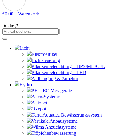
€
0,00
Warenkorb
0
Suche
Licht
Elektroartikel
Lichtsteuerung
Pflanzenbeleuchtung – HPS/MH/CFL
Pflanzenbeleuchtung – LED
Aufhängung & Zubehör
Hydro
PH – EC Messgeräte
Alien-Systeme
Autopot
Oxypot
Terra Aquatica Bewässerungssystem
Vertikale Anbausysteme
Wilma Anzuchtsysteme
Tröpfchenbewässerung