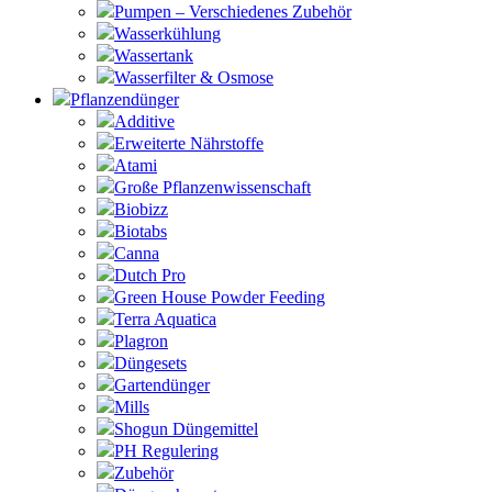
Pumpen – Verschiedenes Zubehör
Wasserkühlung
Wassertank
Wasserfilter & Osmose
Pflanzendünger
Additive
Erweiterte Nährstoffe
Atami
Große Pflanzenwissenschaft
Biobizz
Biotabs
Canna
Dutch Pro
Green House Powder Feeding
Terra Aquatica
Plagron
Düngesets
Gartendünger
Mills
Shogun Düngemittel
PH Regulering
Zubehör