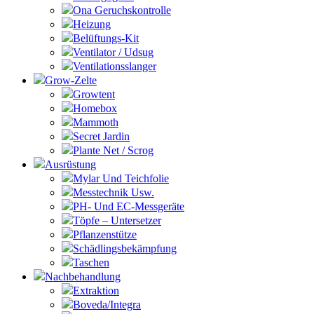
Ona Geruchskontrolle
Heizung
Belüftungs-Kit
Ventilator / Udsug
Ventilationsslanger
Grow-Zelte
Growtent
Homebox
Mammoth
Secret Jardin
Plante Net / Scrog
Ausrüstung
Mylar Und Teichfolie
Messtechnik Usw.
PH- Und EC-Messgeräte
Töpfe – Untersetzer
Pflanzenstütze
Schädlingsbekämpfung
Taschen
Nachbehandlung
Extraktion
Boveda/Integra