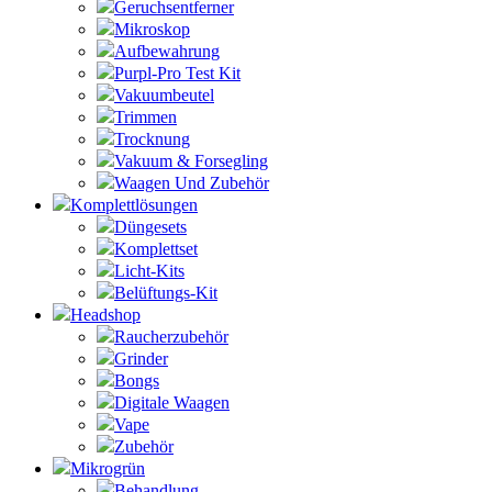
Geruchsentferner
Mikroskop
Aufbewahrung
Purpl-Pro Test Kit
Vakuumbeutel
Trimmen
Trocknung
Vakuum & Forsegling
Waagen Und Zubehör
Komplettlösungen
Düngesets
Komplettset
Licht-Kits
Belüftungs-Kit
Headshop
Raucherzubehör
Grinder
Bongs
Digitale Waagen
Vape
Zubehör
Mikrogrün
Behandlung