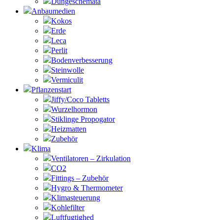
Düngeschemata
Anbaumedien
Kokos
Erde
Leca
Perlit
Bodenverbesserung
Steinwolle
Vermiculit
Pflanzenstart
Jiffy/Coco Tabletts
Wurzelhormon
Stiklinge Propogator
Heizmatten
Zubehör
Klima
Ventilatoren – Zirkulation
CO2
Fittings – Zubehör
Hygro & Thermometer
Klimasteuerung
Kohlefilter
Luftfugtighed