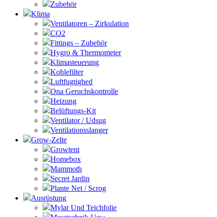
Zubehör
Klima
Ventilatoren – Zirkulation
CO2
Fittings – Zubehör
Hygro & Thermometer
Klimasteuerung
Kohlefilter
Luftfugtighed
Ona Geruchskontrolle
Heizung
Belüftungs-Kit
Ventilator / Udsug
Ventilationsslanger
Grow-Zelte
Growtent
Homebox
Mammoth
Secret Jardin
Plante Net / Scrog
Ausrüstung
Mylar Und Teichfolie