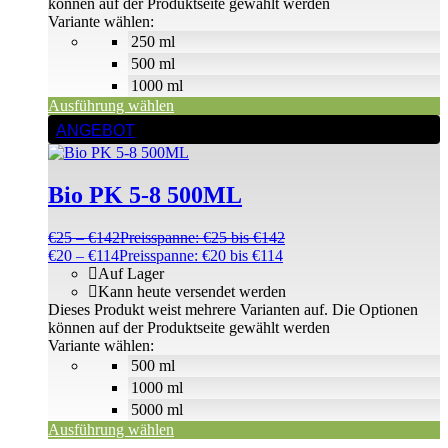
können auf der Produktseite gewählt werden
Variante wählen:
250 ml
500 ml
1000 ml
Ausführung wählen
ANGEBOT
Bio PK 5-8 500ML
€
25
–
€
142
Preisspanne: €25 bis €142
€
20
–
€
114
Preisspanne: €20 bis €114
Auf Lager
Kann heute versendet werden
Dieses Produkt weist mehrere Varianten auf. Die Optionen
können auf der Produktseite gewählt werden
Variante wählen:
500 ml
1000 ml
5000 ml
Ausführung wählen