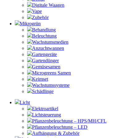
Digitale Waagen
Vape
Zubehör
Mikrogrün
Behandlung
Beleuchtung
Wachstumsmedien
Anzuchtwannen
Gartengeräte
Gartendünger
Gemüsesamen
Microgreens Samen
Keimset
Wachstumssysteme
Schädlinge
Licht
Elektroartikel
Lichtsteuerung
Pflanzenbeleuchtung – HPS/MH/CFL
Pflanzenbeleuchtung – LED
Aufhängung & Zubehör