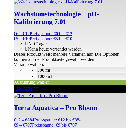
Wachstumstechnologie – pH-
Kalibrierung 7.01
€
6
–
€
12
Preisspanne: €6 bis €12
€
5
–
€
10
Preisspanne: €5 bis €10
Auf Lager
Kann heute versendet werden
Dieses Produkt weist mehrere Varianten auf. Die Optionen
können auf der Produktseite gewählt werden
Variante wählen:
300 ml
1000 ml
Ausführung wählen
ANGEBOT
Terra Aquatica – Pro Bloom
€
12
–
€
884
Preisspanne: €12 bis €884
€
9
–
€
707
Preisspanne: €9 bis €707