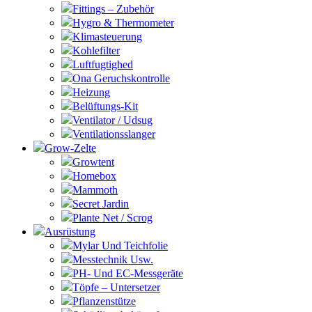
Fittings – Zubehör
Hygro & Thermometer
Klimasteuerung
Kohlefilter
Luftfugtighed
Ona Geruchskontrolle
Heizung
Belüftungs-Kit
Ventilator / Udsug
Ventilationsslanger
Grow-Zelte
Growtent
Homebox
Mammoth
Secret Jardin
Plante Net / Scrog
Ausrüstung
Mylar Und Teichfolie
Messtechnik Usw.
PH- Und EC-Messgeräte
Töpfe – Untersetzer
Pflanzenstütze