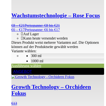
Wachstumstechnologie – Rose Focus
€
8
–
€
21
Preisspanne: €8 bis €21
€
6
–
€
17
Preisspanne: €6 bis €17
Auf Lager
Kann heute versendet werden
Dieses Produkt weist mehrere Varianten auf. Die Optionen
können auf der Produktseite gewählt werden
Variante wählen:
300 ml
1000 ml
Ausführung wählen
ANGEBOT
Growth Technology – Orchideen
Fokus
€
13