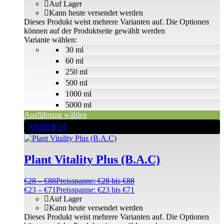
Auf Lager
Kann heute versendet werden
Dieses Produkt weist mehrere Varianten auf. Die Optionen
können auf der Produktseite gewählt werden
Variante wählen:
30 ml
60 ml
250 ml
500 ml
1000 ml
5000 ml
Ausführung wählen
ANGEBOT
Plant Vitality Plus (B.A.C)
€
28
–
€
88
Preisspanne: €28 bis €88
€
23
–
€
71
Preisspanne: €23 bis €71
Auf Lager
Kann heute versendet werden
Dieses Produkt weist mehrere Varianten auf. Die Optionen