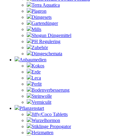
Terra Aquatica
Plagron
Düngesets
Gartendünger
Mills
Shogun Düngemittel
PH Regulering
Zubehör
Düngeschemata
Anbaumedien
Kokos
Erde
Leca
Perlit
Bodenverbesserung
Steinwolle
Vermiculit
Pflanzenstart
Jiffy/Coco Tabletts
Wurzelhormon
Stiklinge Propogator
Heizmatten