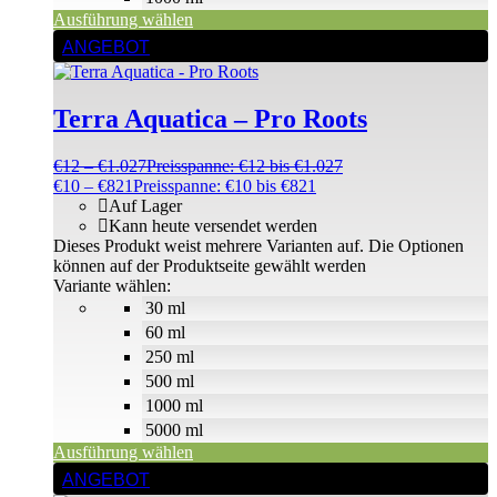
Ausführung wählen
ANGEBOT
Terra Aquatica – Pro Roots
€
12
–
€
1.027
Preisspanne: €12 bis €1.027
€
10
–
€
821
Preisspanne: €10 bis €821
Auf Lager
Kann heute versendet werden
Dieses Produkt weist mehrere Varianten auf. Die Optionen
können auf der Produktseite gewählt werden
Variante wählen:
30 ml
60 ml
250 ml
500 ml
1000 ml
5000 ml
Ausführung wählen
ANGEBOT