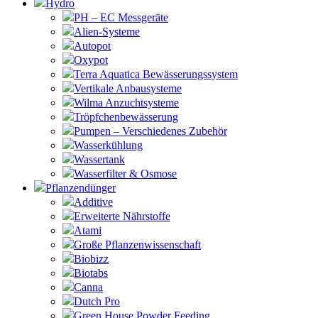
Hydro
PH – EC Messgeräte
Alien-Systeme
Autopot
Oxypot
Terra Aquatica Bewässerungssystem
Vertikale Anbausysteme
Wilma Anzuchtsysteme
Tröpfchenbewässerung
Pumpen – Verschiedenes Zubehör
Wasserkühlung
Wassertank
Wasserfilter & Osmose
Pflanzendünger
Additive
Erweiterte Nährstoffe
Atami
Große Pflanzenwissenschaft
Biobizz
Biotabs
Canna
Dutch Pro
Green House Powder Feeding