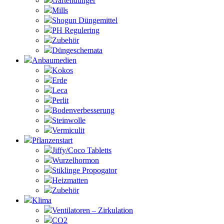
Gartendünger
Mills
Shogun Düngemittel
PH Regulering
Zubehör
Düngeschemata
Anbaumedien
Kokos
Erde
Leca
Perlit
Bodenverbesserung
Steinwolle
Vermiculit
Pflanzenstart
Jiffy/Coco Tabletts
Wurzelhormon
Stiklinge Propogator
Heizmatten
Zubehör
Klima
Ventilatoren – Zirkulation
CO2