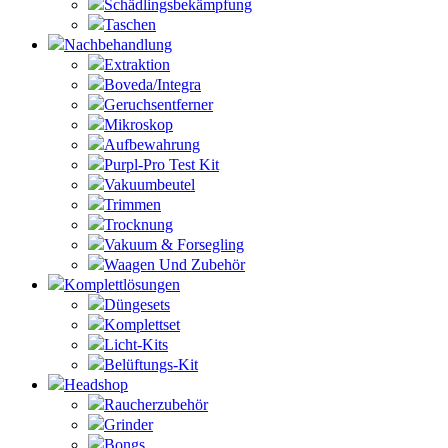
Schädlingsbekämpfung
Taschen
Nachbehandlung
Extraktion
Boveda/Integra
Geruchsentferner
Mikroskop
Aufbewahrung
Purpl-Pro Test Kit
Vakuumbeutel
Trimmen
Trocknung
Vakuum & Forsegling
Waagen Und Zubehör
Komplettlösungen
Düngesets
Komplettset
Licht-Kits
Belüftungs-Kit
Headshop
Raucherzubehör
Grinder
Bongs