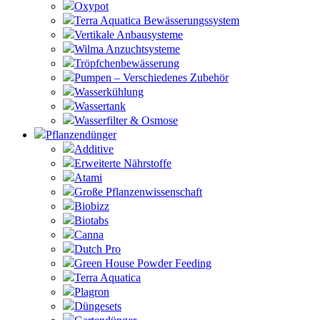
Oxypot
Terra Aquatica Bewässerungssystem
Vertikale Anbausysteme
Wilma Anzuchtsysteme
Tröpfchenbewässerung
Pumpen – Verschiedenes Zubehör
Wasserkühlung
Wassertank
Wasserfilter & Osmose
Pflanzendünger
Additive
Erweiterte Nährstoffe
Atami
Große Pflanzenwissenschaft
Biobizz
Biotabs
Canna
Dutch Pro
Green House Powder Feeding
Terra Aquatica
Plagron
Düngesets