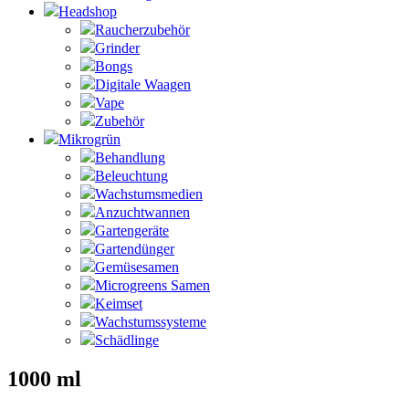
Headshop
Raucherzubehör
Grinder
Bongs
Digitale Waagen
Vape
Zubehör
Mikrogrün
Behandlung
Beleuchtung
Wachstumsmedien
Anzuchtwannen
Gartengeräte
Gartendünger
Gemüsesamen
Microgreens Samen
Keimset
Wachstumssysteme
Schädlinge
1000 ml