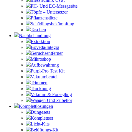
Messtechnik Usw.
PH- Und EC-Messgeräte
Töpfe – Untersetzer
Pflanzenstütze
Schädlingsbekämpfung
Taschen
Nachbehandlung
Extraktion
Boveda/Integra
Geruchsentferner
Mikroskop
Aufbewahrung
Purpl-Pro Test Kit
Vakuumbeutel
Trimmen
Trocknung
Vakuum & Forsegling
Waagen Und Zubehör
Komplettlösungen
Düngesets
Komplettset
Licht-Kits
Belüftungs-Kit