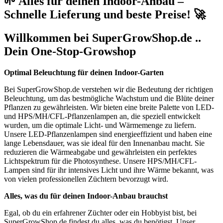
🌱 Alles für deinen Indoor-Anbau –
Schnelle Lieferung und beste Preise! 🚀
Willkommen bei SuperGrowShop.de ..
Dein One-Stop-Growshop
Optimal Beleuchtung für deinen Indoor-Garten
Bei SuperGrowShop.de verstehen wir die Bedeutung der richtigen
Beleuchtung, um das bestmögliche Wachstum und die Blüte deiner
Pflanzen zu gewährleisten. Wir bieten eine breite Palette von LED-
und HPS/MH/CFL-Pflanzenlampen an, die speziell entwickelt
wurden, um die optimale Licht- und Wärmemenge zu liefern.
Unsere LED-Pflanzenlampen sind energieeffizient und haben eine
lange Lebensdauer, was sie ideal für den Innenanbau macht. Sie
reduzieren die Wärmeabgabe und gewährleisten ein perfektes
Lichtspektrum für die Photosynthese. Unsere HPS/MH/CFL-
Lampen sind für ihr intensives Licht und ihre Wärme bekannt, was
von vielen professionellen Züchtern bevorzugt wird.
Alles, was du für deinen Indoor-Anbau brauchst
Egal, ob du ein erfahrener Züchter oder ein Hobbyist bist, bei
SuperGrowShop.de findest du alles, was du benötigst. Unser