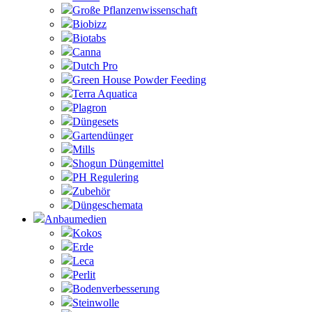
Große Pflanzenwissenschaft
Biobizz
Biotabs
Canna
Dutch Pro
Green House Powder Feeding
Terra Aquatica
Plagron
Düngesets
Gartendünger
Mills
Shogun Düngemittel
PH Regulering
Zubehör
Düngeschemata
Anbaumedien
Kokos
Erde
Leca
Perlit
Bodenverbesserung
Steinwolle