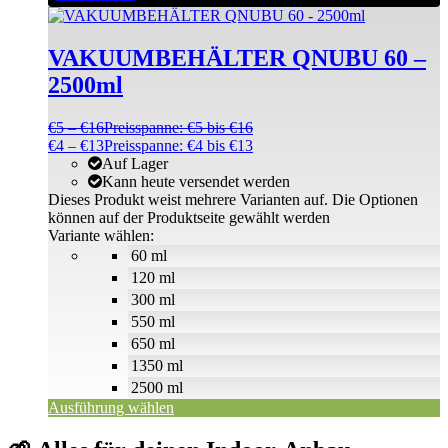
VAKUUMBEHÄLTER QNUBU 60 –
2500ml
€
5
–
€
16
Preisspanne: €5 bis €16
€
4
–
€
13
Preisspanne: €4 bis €13
Auf Lager
Kann heute versendet werden
Dieses Produkt weist mehrere Varianten auf. Die Optionen
können auf der Produktseite gewählt werden
Variante wählen:
60 ml
120 ml
300 ml
550 ml
650 ml
1350 ml
2500 ml
Ausführung wählen