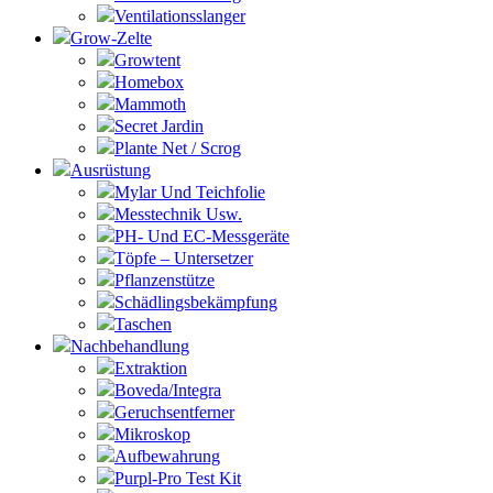
Ventilationsslanger
Grow-Zelte
Growtent
Homebox
Mammoth
Secret Jardin
Plante Net / Scrog
Ausrüstung
Mylar Und Teichfolie
Messtechnik Usw.
PH- Und EC-Messgeräte
Töpfe – Untersetzer
Pflanzenstütze
Schädlingsbekämpfung
Taschen
Nachbehandlung
Extraktion
Boveda/Integra
Geruchsentferner
Mikroskop
Aufbewahrung
Purpl-Pro Test Kit