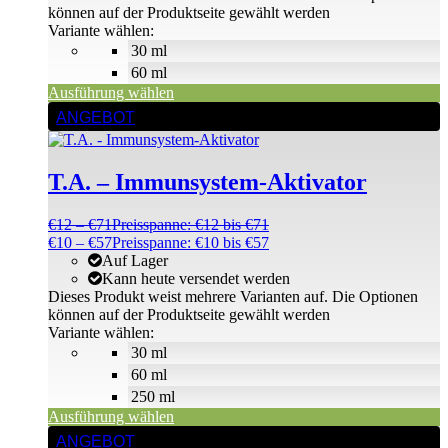
können auf der Produktseite gewählt werden
Variante wählen:
30 ml
60 ml
Ausführung wählen
ANGEBOT
T.A. – Immunsystem-Aktivator
€
12
–
€
71
Preisspanne: €12 bis €71
€
10
–
€
57
Preisspanne: €10 bis €57
Auf Lager
Kann heute versendet werden
Dieses Produkt weist mehrere Varianten auf. Die Optionen
können auf der Produktseite gewählt werden
Variante wählen:
30 ml
60 ml
250 ml
Ausführung wählen
ANGEBOT