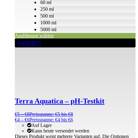
60 ml
250 ml
500 ml
1000 ml
5000 ml
Ausführung wählen
ANGEBOT
Terra Aquatica – pH-Testkit
€
5
–
€
8
Preisspanne: €5 bis €8
€
4
–
€
6
Preisspanne: €4 bis €6
Auf Lager
Kann heute versendet werden
Dieses Produkt weist mehrere Varianten auf. Die Optionen