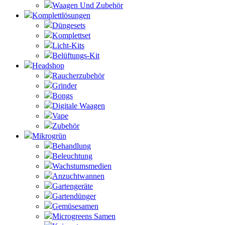
Waagen Und Zubehör
Komplettlösungen
Düngesets
Komplettset
Licht-Kits
Belüftungs-Kit
Headshop
Raucherzubehör
Grinder
Bongs
Digitale Waagen
Vape
Zubehör
Mikrogrün
Behandlung
Beleuchtung
Wachstumsmedien
Anzuchtwannen
Gartengeräte
Gartendünger
Gemüsesamen
Microgreens Samen