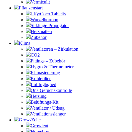
Vermiculit
Pflanzenstart
Jiffy/Coco Tabletts
Wurzelhormon
Stiklinge Propogator
Heizmatten
Zubehör
Klima
Ventilatoren – Zirkulation
CO2
Fittings – Zubehör
Hygro & Thermometer
Klimasteuerung
Kohlefilter
Luftfugtighed
Ona Geruchskontrolle
Heizung
Belüftungs-Kit
Ventilator / Udsug
Ventilationsslanger
Grow-Zelte
Growtent
Homebox