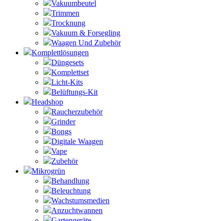
Vakuumbeutel
Trimmen
Trocknung
Vakuum & Forsegling
Waagen Und Zubehör
Komplettlösungen
Düngesets
Komplettset
Licht-Kits
Belüftungs-Kit
Headshop
Raucherzubehör
Grinder
Bongs
Digitale Waagen
Vape
Zubehör
Mikrogrün
Behandlung
Beleuchtung
Wachstumsmedien
Anzuchtwannen
Gartengeräte