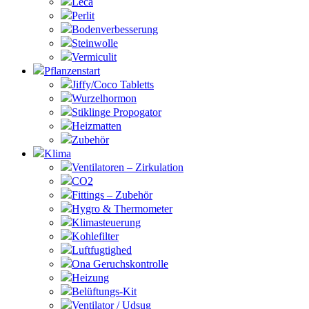
Leca
Perlit
Bodenverbesserung
Steinwolle
Vermiculit
Pflanzenstart
Jiffy/Coco Tabletts
Wurzelhormon
Stiklinge Propogator
Heizmatten
Zubehör
Klima
Ventilatoren – Zirkulation
CO2
Fittings – Zubehör
Hygro & Thermometer
Klimasteuerung
Kohlefilter
Luftfugtighed
Ona Geruchskontrolle
Heizung
Belüftungs-Kit
Ventilator / Udsug