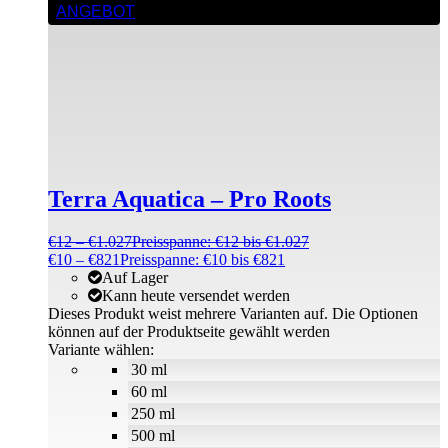
ANGEBOT
Terra Aquatica – Pro Roots
€
12
–
€
1.027
Preisspanne: €12 bis €1.027
€
10
–
€
821
Preisspanne: €10 bis €821
Auf Lager
Kann heute versendet werden
Dieses Produkt weist mehrere Varianten auf. Die Optionen
können auf der Produktseite gewählt werden
Variante wählen:
30 ml
60 ml
250 ml
500 ml