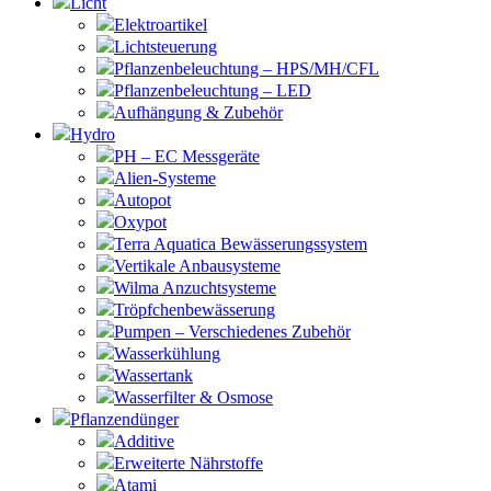
Licht
Elektroartikel
Lichtsteuerung
Pflanzenbeleuchtung – HPS/MH/CFL
Pflanzenbeleuchtung – LED
Aufhängung & Zubehör
Hydro
PH – EC Messgeräte
Alien-Systeme
Autopot
Oxypot
Terra Aquatica Bewässerungssystem
Vertikale Anbausysteme
Wilma Anzuchtsysteme
Tröpfchenbewässerung
Pumpen – Verschiedenes Zubehör
Wasserkühlung
Wassertank
Wasserfilter & Osmose
Pflanzendünger
Additive
Erweiterte Nährstoffe
Atami