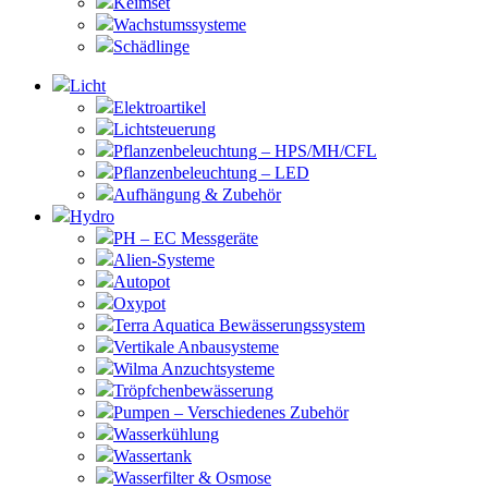
Keimset
Wachstumssysteme
Schädlinge
Licht
Elektroartikel
Lichtsteuerung
Pflanzenbeleuchtung – HPS/MH/CFL
Pflanzenbeleuchtung – LED
Aufhängung & Zubehör
Hydro
PH – EC Messgeräte
Alien-Systeme
Autopot
Oxypot
Terra Aquatica Bewässerungssystem
Vertikale Anbausysteme
Wilma Anzuchtsysteme
Tröpfchenbewässerung
Pumpen – Verschiedenes Zubehör
Wasserkühlung
Wassertank
Wasserfilter & Osmose