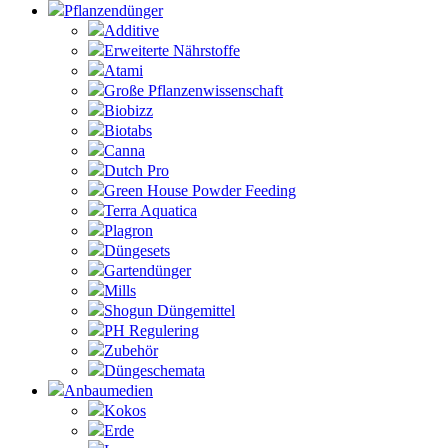
Pflanzendünger
Additive
Erweiterte Nährstoffe
Atami
Große Pflanzenwissenschaft
Biobizz
Biotabs
Canna
Dutch Pro
Green House Powder Feeding
Terra Aquatica
Plagron
Düngesets
Gartendünger
Mills
Shogun Düngemittel
PH Regulering
Zubehör
Düngeschemata
Anbaumedien
Kokos
Erde