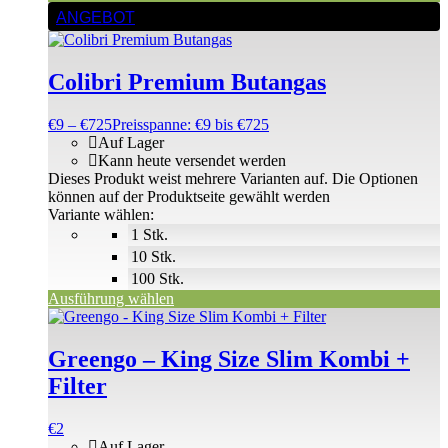
ANGEBOT
Colibri Premium Butangas
€
9
–
€
725
Preisspanne: €9 bis €725
Auf Lager
Kann heute versendet werden
Dieses Produkt weist mehrere Varianten auf. Die Optionen
können auf der Produktseite gewählt werden
Variante wählen:
1 Stk.
10 Stk.
100 Stk.
Ausführung wählen
Greengo – King Size Slim Kombi +
Filter
€
2
Auf Lager