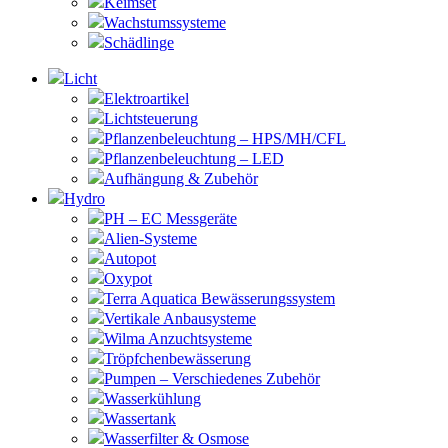
Keimset
Wachstumssysteme
Schädlinge
Licht
Elektroartikel
Lichtsteuerung
Pflanzenbeleuchtung – HPS/MH/CFL
Pflanzenbeleuchtung – LED
Aufhängung & Zubehör
Hydro
PH – EC Messgeräte
Alien-Systeme
Autopot
Oxypot
Terra Aquatica Bewässerungssystem
Vertikale Anbausysteme
Wilma Anzuchtsysteme
Tröpfchenbewässerung
Pumpen – Verschiedenes Zubehör
Wasserkühlung
Wassertank
Wasserfilter & Osmose