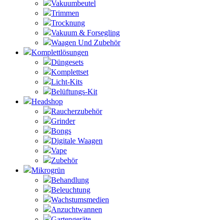
Vakuumbeutel
Trimmen
Trocknung
Vakuum & Forsegling
Waagen Und Zubehör
Komplettlösungen
Düngesets
Komplettset
Licht-Kits
Belüftungs-Kit
Headshop
Raucherzubehör
Grinder
Bongs
Digitale Waagen
Vape
Zubehör
Mikrogrün
Behandlung
Beleuchtung
Wachstumsmedien
Anzuchtwannen
Gartengeräte