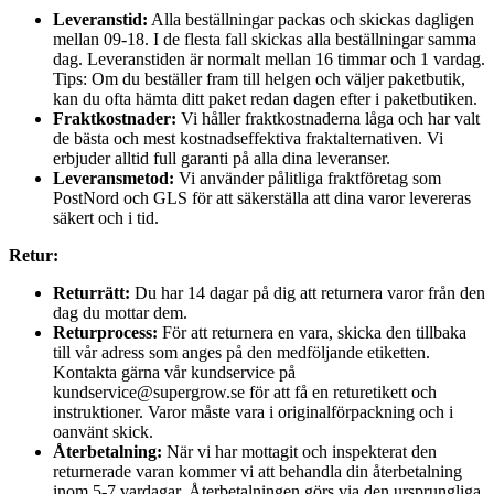
Leveranstid:
Alla beställningar packas och skickas dagligen
mellan 09-18. I de flesta fall skickas alla beställningar samma
dag. Leveranstiden är normalt mellan 16 timmar och 1 vardag.
Tips: Om du beställer fram till helgen och väljer paketbutik,
kan du ofta hämta ditt paket redan dagen efter i paketbutiken.
Fraktkostnader:
Vi håller fraktkostnaderna låga och har valt
de bästa och mest kostnadseffektiva fraktalternativen. Vi
erbjuder alltid full garanti på alla dina leveranser.
Leveransmetod:
Vi använder pålitliga fraktföretag som
PostNord och GLS för att säkerställa att dina varor levereras
säkert och i tid.
Retur:
Returrätt:
Du har 14 dagar på dig att returnera varor från den
dag du mottar dem.
Returprocess:
För att returnera en vara, skicka den tillbaka
till vår adress som anges på den medföljande etiketten.
Kontakta gärna vår kundservice på
kundservice@supergrow.se för att få en returetikett och
instruktioner. Varor måste vara i originalförpackning och i
oanvänt skick.
Återbetalning:
När vi har mottagit och inspekterat den
returnerade varan kommer vi att behandla din återbetalning
inom 5-7 vardagar. Återbetalningen görs via den ursprungliga