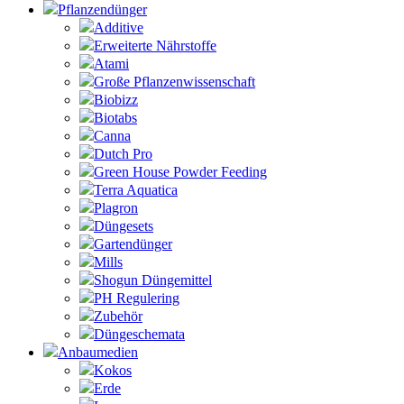
Pflanzendünger
Additive
Erweiterte Nährstoffe
Atami
Große Pflanzenwissenschaft
Biobizz
Biotabs
Canna
Dutch Pro
Green House Powder Feeding
Terra Aquatica
Plagron
Düngesets
Gartendünger
Mills
Shogun Düngemittel
PH Regulering
Zubehör
Düngeschemata
Anbaumedien
Kokos
Erde