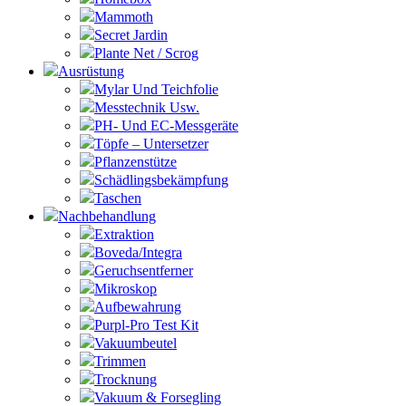
Mammoth
Secret Jardin
Plante Net / Scrog
Ausrüstung
Mylar Und Teichfolie
Messtechnik Usw.
PH- Und EC-Messgeräte
Töpfe – Untersetzer
Pflanzenstütze
Schädlingsbekämpfung
Taschen
Nachbehandlung
Extraktion
Boveda/Integra
Geruchsentferner
Mikroskop
Aufbewahrung
Purpl-Pro Test Kit
Vakuumbeutel
Trimmen
Trocknung
Vakuum & Forsegling