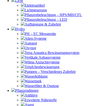
Licht
Elektroartikel
Lichtsteuerung
Pflanzenbeleuchtung – HPS/MH/CFL
Pflanzenbeleuchtung – LED
Aufhängung & Zubehör
Hydro
PH – EC Messgeräte
Alien-Systeme
Autopot
Oxypot
Terra Aquatica Bewässerungssystem
Vertikale Anbausysteme
Wilma Anzuchtsysteme
Tröpfchenbewässerung
Pumpen – Verschiedenes Zubehör
Wasserkühlung
Wassertank
Wasserfilter & Osmose
Pflanzendünger
Additive
Erweiterte Nährstoffe
Atami