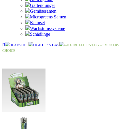
Gartendünger
Gemüsesamen
Microgreens Samen
Keimset
Wachstumssysteme
Schädlinge
HEADSHOP
LIGHTER & GAS
420 GIRL FEUERZEUG – SMOKERS
CHOICE