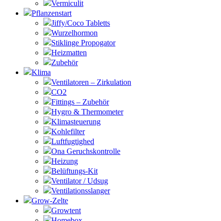
Vermiculit
Pflanzenstart
Jiffy/Coco Tabletts
Wurzelhormon
Stiklinge Propogator
Heizmatten
Zubehör
Klima
Ventilatoren – Zirkulation
CO2
Fittings – Zubehör
Hygro & Thermometer
Klimasteuerung
Kohlefilter
Luftfugtighed
Ona Geruchskontrolle
Heizung
Belüftungs-Kit
Ventilator / Udsug
Ventilationsslanger
Grow-Zelte
Growtent
Homebox