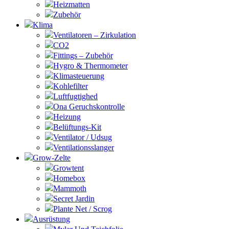
Heizmatten
Zubehör
Klima
Ventilatoren – Zirkulation
CO2
Fittings – Zubehör
Hygro & Thermometer
Klimasteuerung
Kohlefilter
Luftfugtighed
Ona Geruchskontrolle
Heizung
Belüftungs-Kit
Ventilator / Udsug
Ventilationsslanger
Grow-Zelte
Growtent
Homebox
Mammoth
Secret Jardin
Plante Net / Scrog
Ausrüstung