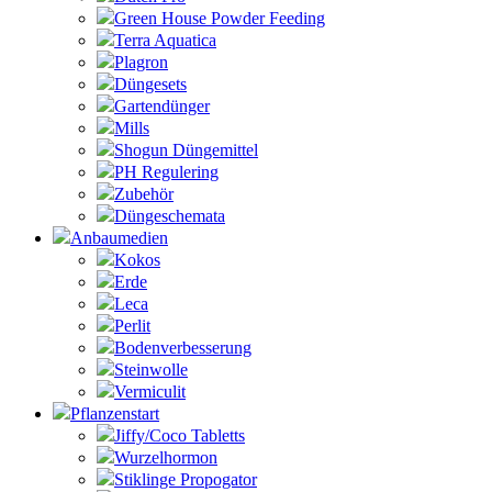
Green House Powder Feeding
Terra Aquatica
Plagron
Düngesets
Gartendünger
Mills
Shogun Düngemittel
PH Regulering
Zubehör
Düngeschemata
Anbaumedien
Kokos
Erde
Leca
Perlit
Bodenverbesserung
Steinwolle
Vermiculit
Pflanzenstart
Jiffy/Coco Tabletts
Wurzelhormon
Stiklinge Propogator