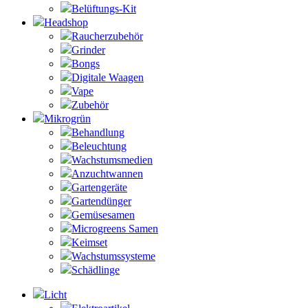
Belüftungs-Kit
Headshop
Raucherzubehör
Grinder
Bongs
Digitale Waagen
Vape
Zubehör
Mikrogrün
Behandlung
Beleuchtung
Wachstumsmedien
Anzuchtwannen
Gartengeräte
Gartendünger
Gemüsesamen
Microgreens Samen
Keimset
Wachstumssysteme
Schädlinge
Licht