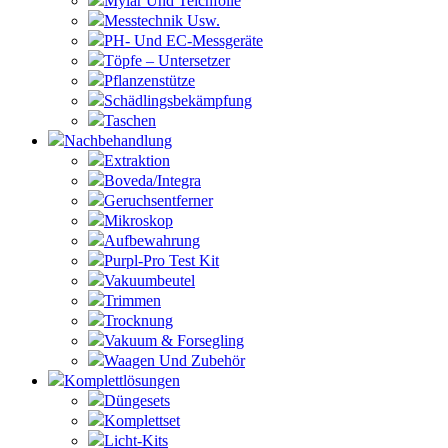
Mylar Und Teichfolie
Messtechnik Usw.
PH- Und EC-Messgeräte
Töpfe – Untersetzer
Pflanzenstütze
Schädlingsbekämpfung
Taschen
Nachbehandlung
Extraktion
Boveda/Integra
Geruchsentferner
Mikroskop
Aufbewahrung
Purpl-Pro Test Kit
Vakuumbeutel
Trimmen
Trocknung
Vakuum & Forsegling
Waagen Und Zubehör
Komplettlösungen
Düngesets
Komplettset
Licht-Kits