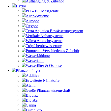
Aufhängung & Zubehör
Hydro
PH – EC Messgeräte
Alien-Systeme
Autopot
Oxypot
Terra Aquatica Bewässerungssystem
Vertikale Anbausysteme
Wilma Anzuchtsysteme
Tröpfchenbewässerung
Pumpen – Verschiedenes Zubehör
Wasserkühlung
Wassertank
Wasserfilter & Osmose
Pflanzendünger
Additive
Erweiterte Nährstoffe
Atami
Große Pflanzenwissenschaft
Biobizz
Biotabs
Canna
Dutch Pro