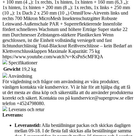
+ 100 mm (4 „): 1x rechts, 1x hinten, 1x hinten + 160 mm (6,3 „):
1x hinten, 1x hinten + 200 mm (8 „): 1x rechts, 1x links + 250 mm
(10 „): 1x Dach 2 x 250 mm (10 „) OmniFlow-Airvents links und
rechts 700 Mikron MicroMesh Insektenschutzgitter Robuste
Leinwand-Außenschale PAR + Superreflektierende Innenfolie
fördert schnelleres Wachstum und höhere Erträge Super starke 22
mm Durchmesser Zeltstangen-stärkere Plastikecken Wenn
geschlossen, ist die Einheit vollständig versiegelt und fast
lichtundurchlässig Total-Blackout Reißverschlüsse – kein Bedarf an
Klettverschlussklappen Maximale Kapazität: 75 kg
https://www.youtube.com/watch?v=KsPnScMFIQA
Specifikationer
Gewicht
19,2 kg
Användning
För vägledning och frågor om användning av våra produkter,
vänligen kontakta vår kundservice. Vi är här för att hjälpa dig att få
ut det mesta av dina köp och säkerställa att du använder produkterna
korrekt och säkert. Kontakta oss på
kundservice@supergrow.se
eller
telefon +4524798080.
Leverans och retur
Leverans:
Leveranstid:
Alla beställningar packas och skickas dagligen
mellan 09-18. I de flesta fall skickas alla beställningar samma