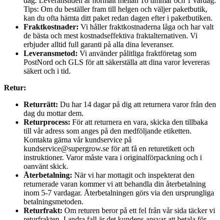
dag. Leveranstiden är normalt mellan 16 timmar och 1 vardag.
Tips: Om du beställer fram till helgen och väljer paketbutik,
kan du ofta hämta ditt paket redan dagen efter i paketbutiken.
Fraktkostnader:
Vi håller fraktkostnaderna låga och har valt
de bästa och mest kostnadseffektiva fraktalternativen. Vi
erbjuder alltid full garanti på alla dina leveranser.
Leveransmetod:
Vi använder pålitliga fraktföretag som
PostNord och GLS för att säkerställa att dina varor levereras
säkert och i tid.
Retur:
Returrätt:
Du har 14 dagar på dig att returnera varor från den
dag du mottar dem.
Returprocess:
För att returnera en vara, skicka den tillbaka
till vår adress som anges på den medföljande etiketten.
Kontakta gärna vår kundservice på
kundservice@supergrow.se för att få en returetikett och
instruktioner. Varor måste vara i originalförpackning och i
oanvänt skick.
Återbetalning:
När vi har mottagit och inspekterat den
returnerade varan kommer vi att behandla din återbetalning
inom 5-7 vardagar. Återbetalningen görs via den ursprungliga
betalningsmetoden.
Returfrakt:
Om returen beror på ett fel från vår sida täcker vi
returfrakten. I andra fall är det kundens ansvar att betala för