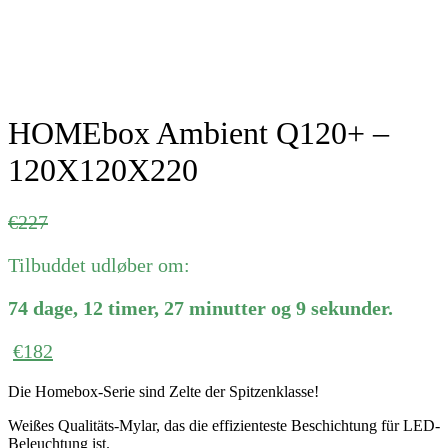
HOMEbox Ambient Q120+ –
120X120X220
Ursprünglicher
Aktueller
€
227
Preis
Preis
Tilbuddet udløber om:
war:
ist:
€227
€227.
74
dage
,
12
timer
,
27
minutter
og
9
sekunder
.
€
182
Die Homebox-Serie sind Zelte der Spitzenklasse!
Weißes Qualitäts-Mylar, das die effizienteste Beschichtung für LED-
Beleuchtung ist.