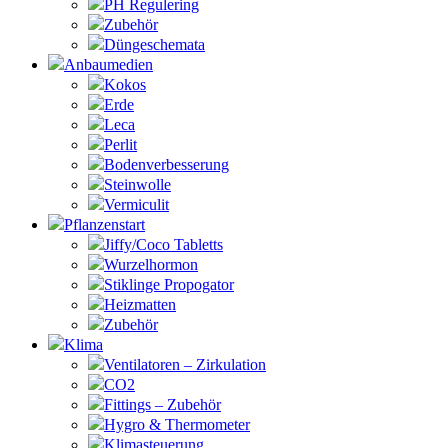
PH Regulering
Zubehör
Düngeschemata
Anbaumedien
Kokos
Erde
Leca
Perlit
Bodenverbesserung
Steinwolle
Vermiculit
Pflanzenstart
Jiffy/Coco Tabletts
Wurzelhormon
Stiklinge Propogator
Heizmatten
Zubehör
Klima
Ventilatoren – Zirkulation
CO2
Fittings – Zubehör
Hygro & Thermometer
Klimasteuerung