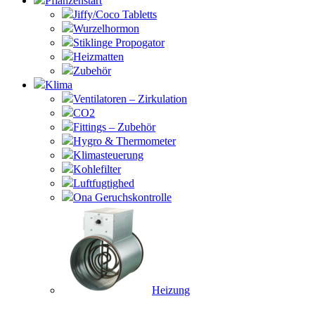
Pflanzenstart
Jiffy/Coco Tabletts
Wurzelhormon
Stiklinge Propogator
Heizmatten
Zubehör
Klima
Ventilatoren – Zirkulation
CO2
Fittings – Zubehör
Hygro & Thermometer
Klimasteuerung
Kohlefilter
Luftfugtighed
Ona Geruchskontrolle
Heizung