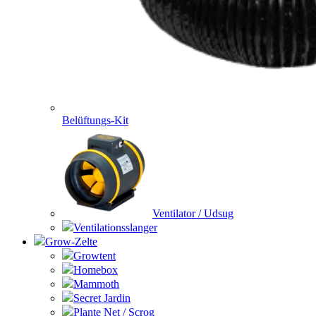
Belüftungs-Kit
Ventilator / Udsug
Ventilationsslanger
Grow-Zelte
Growtent
Homebox
Mammoth
Secret Jardin
Plante Net / Scrog