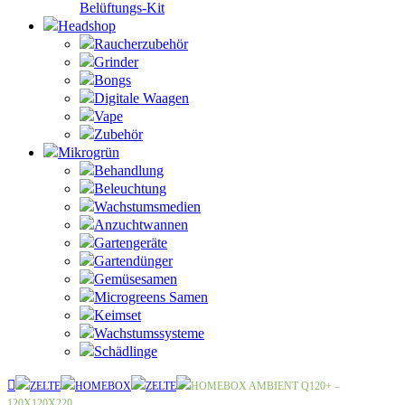
Belüftungs-Kit
Headshop
Raucherzubehör
Grinder
Bongs
Digitale Waagen
Vape
Zubehör
Mikrogrün
Behandlung
Beleuchtung
Wachstumsmedien
Anzuchtwannen
Gartengeräte
Gartendünger
Gemüsesamen
Microgreens Samen
Keimset
Wachstumssysteme
Schädlinge
ZELTE
HOMEBOX
ZELTE
HOMEBOX AMBIENT Q120+ –
120X120X220