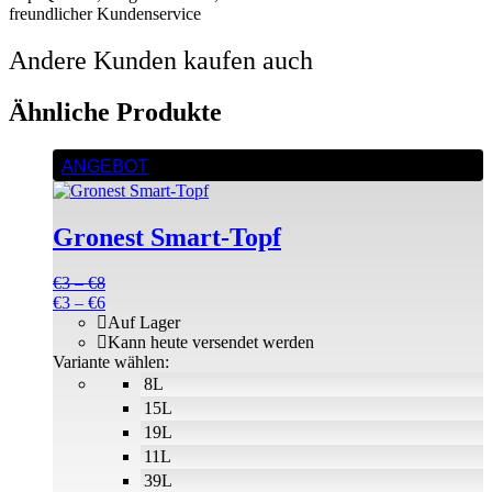
freundlicher Kundenservice
Andere Kunden kaufen auch
Ähnliche Produkte
Dieses
ANGEBOT
Produkt
weist
mehrere
Gronest Smart-Topf
Varianten
auf.
Die
Preisspanne:
€
3
–
€
8
Optionen
€3
Preisspanne:
€
3
–
€
6
können
bis
€3
Auf Lager
auf
€8
bis
Kann heute versendet werden
der
€6
Variante wählen:
Produktseite
8L
gewählt
15L
werden
19L
11L
39L