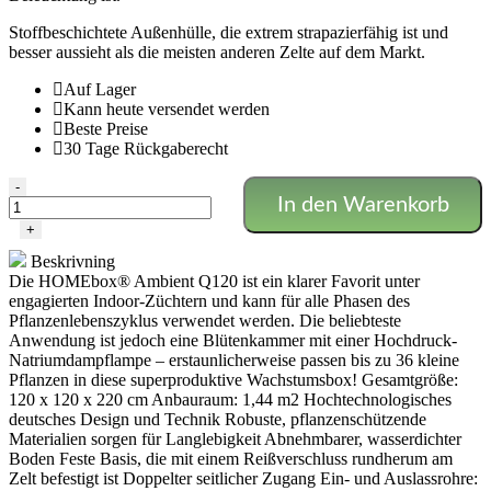
Stoffbeschichtete Außenhülle, die extrem strapazierfähig ist und
besser aussieht als die meisten anderen Zelte auf dem Markt.
Auf Lager
Kann heute versendet werden
Beste Preise
30 Tage Rückgaberecht
HOMEbox
-
In den Warenkorb
Ambient
Q120+
+
-
Beskrivning
120X120X220
Die HOMEbox® Ambient Q120 ist ein klarer Favorit unter
Menge
engagierten Indoor-Züchtern und kann für alle Phasen des
Pflanzenlebenszyklus verwendet werden. Die beliebteste
Anwendung ist jedoch eine Blütenkammer mit einer Hochdruck-
Natriumdampflampe – erstaunlicherweise passen bis zu 36 kleine
Pflanzen in diese superproduktive Wachstumsbox! Gesamtgröße:
120 x 120 x 220 cm Anbauraum: 1,44 m2 Hochtechnologisches
deutsches Design und Technik Robuste, pflanzenschützende
Materialien sorgen für Langlebigkeit Abnehmbarer, wasserdichter
Boden Feste Basis, die mit einem Reißverschluss rundherum am
Zelt befestigt ist Doppelter seitlicher Zugang Ein- und Auslassrohre: