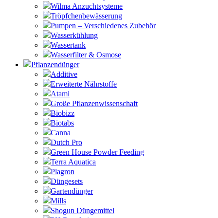
Wilma Anzuchtsysteme
Tröpfchenbewässerung
Pumpen – Verschiedenes Zubehör
Wasserkühlung
Wassertank
Wasserfilter & Osmose
Pflanzendünger
Additive
Erweiterte Nährstoffe
Atami
Große Pflanzenwissenschaft
Biobizz
Biotabs
Canna
Dutch Pro
Green House Powder Feeding
Terra Aquatica
Plagron
Düngesets
Gartendünger
Mills
Shogun Düngemittel