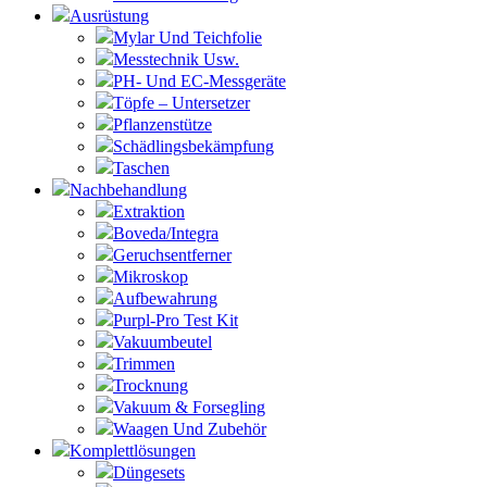
Ausrüstung
Mylar Und Teichfolie
Messtechnik Usw.
PH- Und EC-Messgeräte
Töpfe – Untersetzer
Pflanzenstütze
Schädlingsbekämpfung
Taschen
Nachbehandlung
Extraktion
Boveda/Integra
Geruchsentferner
Mikroskop
Aufbewahrung
Purpl-Pro Test Kit
Vakuumbeutel
Trimmen
Trocknung
Vakuum & Forsegling
Waagen Und Zubehör
Komplettlösungen
Düngesets