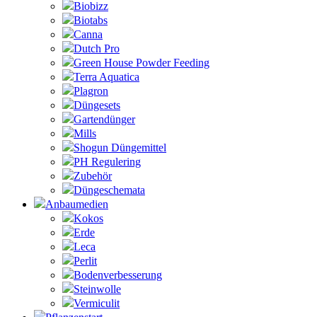
Biobizz
Biotabs
Canna
Dutch Pro
Green House Powder Feeding
Terra Aquatica
Plagron
Düngesets
Gartendünger
Mills
Shogun Düngemittel
PH Regulering
Zubehör
Düngeschemata
Anbaumedien
Kokos
Erde
Leca
Perlit
Bodenverbesserung
Steinwolle
Vermiculit