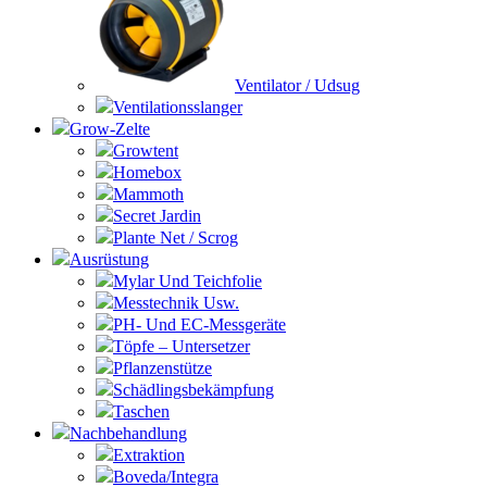
Ventilator / Udsug
Ventilationsslanger
Grow-Zelte
Growtent
Homebox
Mammoth
Secret Jardin
Plante Net / Scrog
Ausrüstung
Mylar Und Teichfolie
Messtechnik Usw.
PH- Und EC-Messgeräte
Töpfe – Untersetzer
Pflanzenstütze
Schädlingsbekämpfung
Taschen
Nachbehandlung
Extraktion
Boveda/Integra