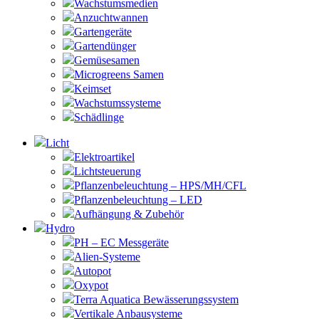
Wachstumsmedien
Anzuchtwannen
Gartengeräte
Gartendünger
Gemüsesamen
Microgreens Samen
Keimset
Wachstumssysteme
Schädlinge
Licht
Elektroartikel
Lichtsteuerung
Pflanzenbeleuchtung – HPS/MH/CFL
Pflanzenbeleuchtung – LED
Aufhängung & Zubehör
Hydro
PH – EC Messgeräte
Alien-Systeme
Autopot
Oxypot
Terra Aquatica Bewässerungssystem
Vertikale Anbausysteme