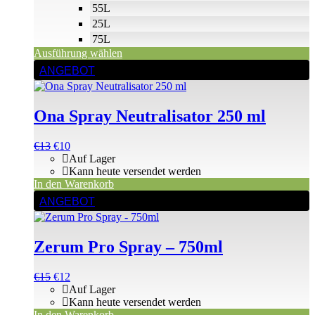
55L
25L
75L
Ausführung wählen
ANGEBOT
Ona Spray Neutralisator 250 ml
Ursprünglicher
Aktueller
€
13
€
10
Preis
Preis
Auf Lager
war:
ist:
Kann heute versendet werden
€13
€13.
In den Warenkorb
ANGEBOT
Zerum Pro Spray – 750ml
Ursprünglicher
Aktueller
€
15
€
12
Preis
Preis
Auf Lager
war:
ist:
Kann heute versendet werden
€15
€15.
In den Warenkorb