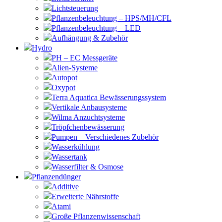
Lichtsteuerung
Pflanzenbeleuchtung – HPS/MH/CFL
Pflanzenbeleuchtung – LED
Aufhängung & Zubehör
Hydro
PH – EC Messgeräte
Alien-Systeme
Autopot
Oxypot
Terra Aquatica Bewässerungssystem
Vertikale Anbausysteme
Wilma Anzuchtsysteme
Tröpfchenbewässerung
Pumpen – Verschiedenes Zubehör
Wasserkühlung
Wassertank
Wasserfilter & Osmose
Pflanzendünger
Additive
Erweiterte Nährstoffe
Atami
Große Pflanzenwissenschaft