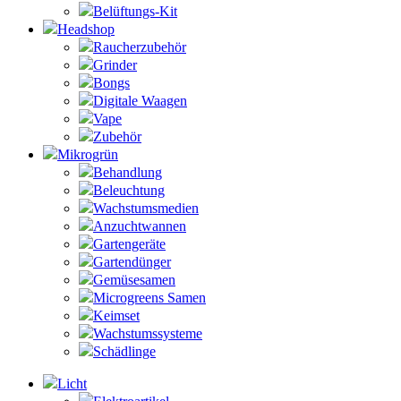
Belüftungs-Kit
Headshop
Raucherzubehör
Grinder
Bongs
Digitale Waagen
Vape
Zubehör
Mikrogrün
Behandlung
Beleuchtung
Wachstumsmedien
Anzuchtwannen
Gartengeräte
Gartendünger
Gemüsesamen
Microgreens Samen
Keimset
Wachstumssysteme
Schädlinge
Licht