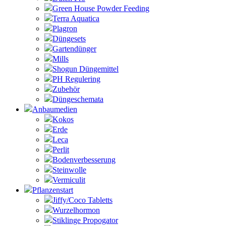
Green House Powder Feeding
Terra Aquatica
Plagron
Düngesets
Gartendünger
Mills
Shogun Düngemittel
PH Regulering
Zubehör
Düngeschemata
Anbaumedien
Kokos
Erde
Leca
Perlit
Bodenverbesserung
Steinwolle
Vermiculit
Pflanzenstart
Jiffy/Coco Tabletts
Wurzelhormon
Stiklinge Propogator