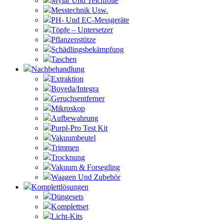
Mylar Und Teichfolie
Messtechnik Usw.
PH- Und EC-Messgeräte
Töpfe – Untersetzer
Pflanzenstütze
Schädlingsbekämpfung
Taschen
Nachbehandlung
Extraktion
Boveda/Integra
Geruchsentferner
Mikroskop
Aufbewahrung
Purpl-Pro Test Kit
Vakuumbeutel
Trimmen
Trocknung
Vakuum & Forsegling
Waagen Und Zubehör
Komplettlösungen
Düngesets
Komplettset
Licht-Kits