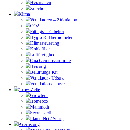
Heizmatten
Zubehör
Klima
Ventilatoren – Zirkulation
CO2
Fittings – Zubehör
Hygro & Thermometer
Klimasteuerung
Kohlefilter
Luftfugtighed
Ona Geruchskontrolle
Heizung
Belüftungs-Kit
Ventilator / Udsug
Ventilationsslanger
Grow-Zelte
Growtent
Homebox
Mammoth
Secret Jardin
Plante Net / Scrog
Ausrüstung