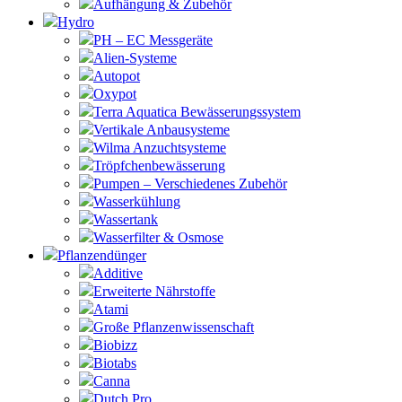
Aufhängung & Zubehör
Hydro
PH – EC Messgeräte
Alien-Systeme
Autopot
Oxypot
Terra Aquatica Bewässerungssystem
Vertikale Anbausysteme
Wilma Anzuchtsysteme
Tröpfchenbewässerung
Pumpen – Verschiedenes Zubehör
Wasserkühlung
Wassertank
Wasserfilter & Osmose
Pflanzendünger
Additive
Erweiterte Nährstoffe
Atami
Große Pflanzenwissenschaft
Biobizz
Biotabs
Canna
Dutch Pro