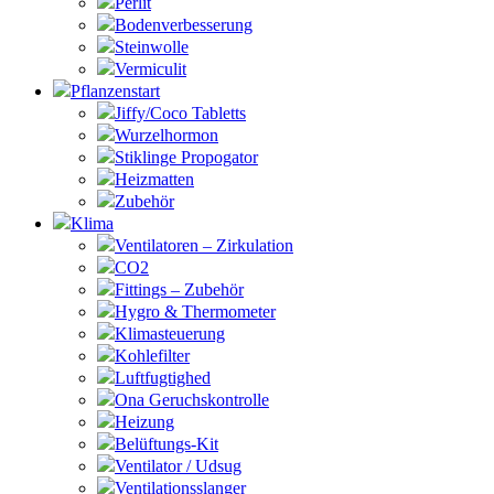
Perlit
Bodenverbesserung
Steinwolle
Vermiculit
Pflanzenstart
Jiffy/Coco Tabletts
Wurzelhormon
Stiklinge Propogator
Heizmatten
Zubehör
Klima
Ventilatoren – Zirkulation
CO2
Fittings – Zubehör
Hygro & Thermometer
Klimasteuerung
Kohlefilter
Luftfugtighed
Ona Geruchskontrolle
Heizung
Belüftungs-Kit
Ventilator / Udsug
Ventilationsslanger