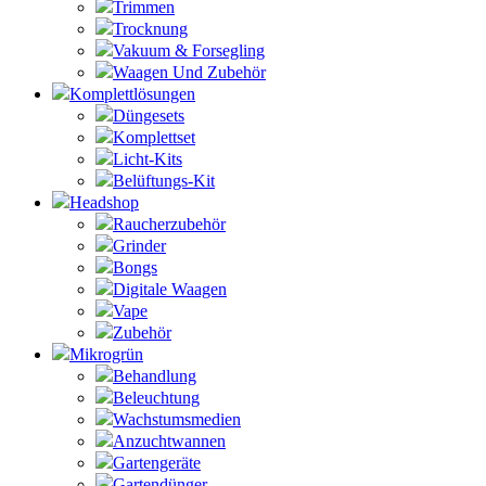
Trimmen
Trocknung
Vakuum & Forsegling
Waagen Und Zubehör
Komplettlösungen
Düngesets
Komplettset
Licht-Kits
Belüftungs-Kit
Headshop
Raucherzubehör
Grinder
Bongs
Digitale Waagen
Vape
Zubehör
Mikrogrün
Behandlung
Beleuchtung
Wachstumsmedien
Anzuchtwannen
Gartengeräte
Gartendünger