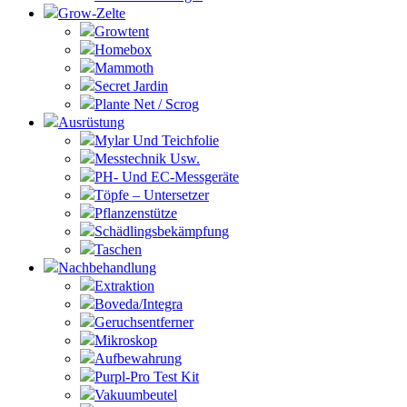
Grow-Zelte
Growtent
Homebox
Mammoth
Secret Jardin
Plante Net / Scrog
Ausrüstung
Mylar Und Teichfolie
Messtechnik Usw.
PH- Und EC-Messgeräte
Töpfe – Untersetzer
Pflanzenstütze
Schädlingsbekämpfung
Taschen
Nachbehandlung
Extraktion
Boveda/Integra
Geruchsentferner
Mikroskop
Aufbewahrung
Purpl-Pro Test Kit
Vakuumbeutel