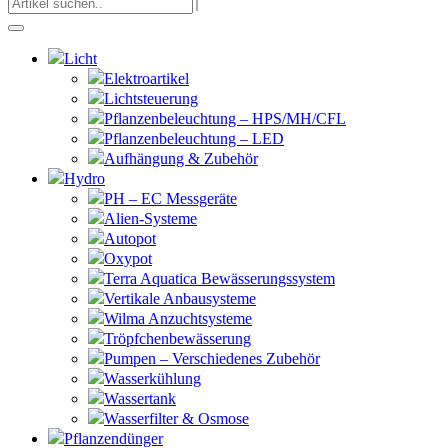
Licht
Elektroartikel
Lichtsteuerung
Pflanzenbeleuchtung – HPS/MH/CFL
Pflanzenbeleuchtung – LED
Aufhängung & Zubehör
Hydro
PH – EC Messgeräte
Alien-Systeme
Autopot
Oxypot
Terra Aquatica Bewässerungssystem
Vertikale Anbausysteme
Wilma Anzuchtsysteme
Tröpfchenbewässerung
Pumpen – Verschiedenes Zubehör
Wasserkühlung
Wassertank
Wasserfilter & Osmose
Pflanzendünger