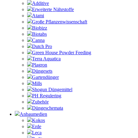
Additive
Erweiterte Nährstoffe
Atami
Große Pflanzenwissenschaft
Biobizz
Biotabs
Canna
Dutch Pro
Green House Powder Feeding
Terra Aquatica
Plagron
Düngesets
Gartendünger
Mills
Shogun Düngemittel
PH Regulering
Zubehör
Düngeschemata
Anbaumedien
Kokos
Erde
Leca