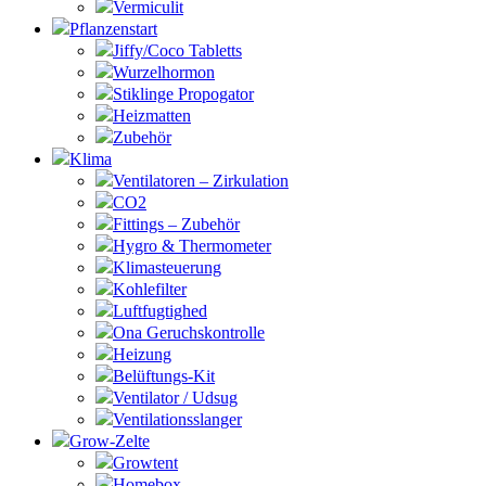
Vermiculit
Pflanzenstart
Jiffy/Coco Tabletts
Wurzelhormon
Stiklinge Propogator
Heizmatten
Zubehör
Klima
Ventilatoren – Zirkulation
CO2
Fittings – Zubehör
Hygro & Thermometer
Klimasteuerung
Kohlefilter
Luftfugtighed
Ona Geruchskontrolle
Heizung
Belüftungs-Kit
Ventilator / Udsug
Ventilationsslanger
Grow-Zelte
Growtent
Homebox