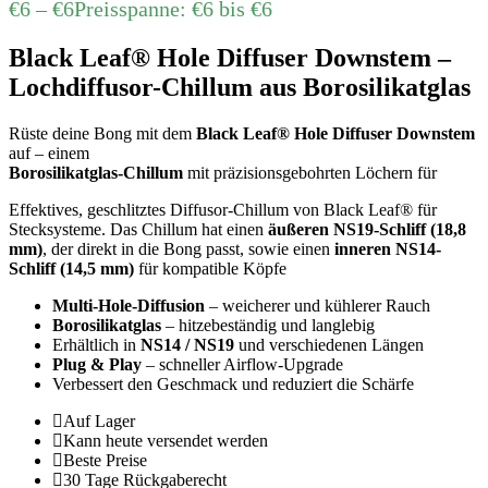
€
6
–
€
6
Preisspanne: €6 bis €6
Black Leaf® Hole Diffuser Downstem –
Lochdiffusor-Chillum aus Borosilikatglas
Rüste deine Bong mit dem
Black Leaf® Hole Diffuser Downstem
auf – einem
Borosilikatglas-Chillum
mit präzisionsgebohrten Löchern für
Effektives, geschlitztes Diffusor-Chillum von Black Leaf® für
Stecksysteme. Das Chillum hat einen
äußeren NS19-Schliff (18,8
mm)
, der direkt in die Bong passt, sowie einen
inneren NS14-
Schliff (14,5 mm)
für kompatible Köpfe
Multi-Hole-Diffusion
– weicherer und kühlerer Rauch
Borosilikatglas
– hitzebeständig und langlebig
Erhältlich in
NS14 / NS19
und verschiedenen Längen
Plug & Play
– schneller Airflow-Upgrade
Verbessert den Geschmack und reduziert die Schärfe
Auf Lager
Kann heute versendet werden
Beste Preise
30 Tage Rückgaberecht