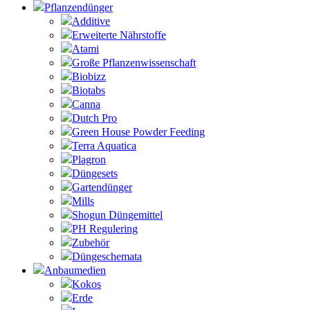
Pflanzendünger
Additive
Erweiterte Nährstoffe
Atami
Große Pflanzenwissenschaft
Biobizz
Biotabs
Canna
Dutch Pro
Green House Powder Feeding
Terra Aquatica
Plagron
Düngesets
Gartendünger
Mills
Shogun Düngemittel
PH Regulering
Zubehör
Düngeschemata
Anbaumedien
Kokos
Erde