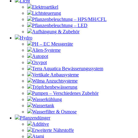
Licht
Elektroartikel
Lichtsteuerung
Pflanzenbeleuchtung – HPS/MH/CFL
Pflanzenbeleuchtung – LED
Aufhängung & Zubehör
Hydro
PH – EC Messgeräte
Alien-Systeme
Autopot
Oxypot
Terra Aquatica Bewässerungssystem
Vertikale Anbausysteme
Wilma Anzuchtsysteme
Tröpfchenbewässerung
Pumpen – Verschiedenes Zubehör
Wasserkühlung
Wassertank
Wasserfilter & Osmose
Pflanzendünger
Additive
Erweiterte Nährstoffe
Atami