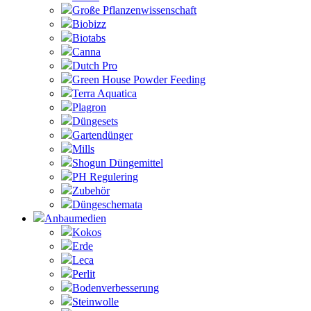
Große Pflanzenwissenschaft
Biobizz
Biotabs
Canna
Dutch Pro
Green House Powder Feeding
Terra Aquatica
Plagron
Düngesets
Gartendünger
Mills
Shogun Düngemittel
PH Regulering
Zubehör
Düngeschemata
Anbaumedien
Kokos
Erde
Leca
Perlit
Bodenverbesserung
Steinwolle