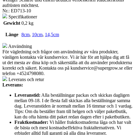
aufrüsten möchtest.
Nr.:
ED713-10
Specifikationer
Gewicht
0,2 kg
Länge
8cm
,
10cm
,
14,5cm
Användning
För vägledning och frågor om användning av våra produkter,
vänligen kontakta vår kundservice. Vi är här för att hjälpa dig att få
ut det mesta av dina köp och säkerställa att du använder produkterna
korrekt och säkert. Kontakta oss på
kundservice@supergrow.se
eller
telefon +4524798080.
Leverans och retur
Leverans:
Leveranstid:
Alla beställningar packas och skickas dagligen
mellan 09-18. I de flesta fall skickas alla beställningar samma
dag. Leveranstiden är normalt mellan 16 timmar och 1 vardag.
Tips: Om du beställer fram till helgen och väljer paketbutik,
kan du ofta hämta ditt paket redan dagen efter i paketbutiken.
Fraktkostnader:
Vi håller fraktkostnaderna låga och har valt
de bästa och mest kostnadseffektiva fraktalternativen. Vi
erbjuder alltid full garanti på alla dina leveranser.