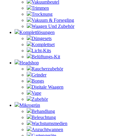
Vakuumbeutel
Trimmen
Trocknung
Vakuum & Forsegling
Waagen Und Zubehör
Komplettlösungen
Düngesets
Komplettset
Licht-Kits
Belüftungs-Kit
Headshop
Raucherzubehör
Grinder
Bongs
Digitale Waagen
Vape
Zubehör
Mikrogrün
Behandlung
Beleuchtung
Wachstumsmedien
Anzuchtwannen
Gartengeräte