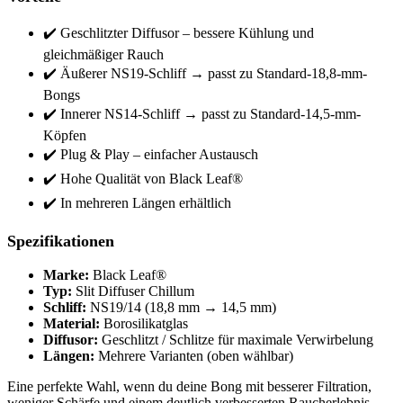
✔️ Geschlitzter Diffusor – bessere Kühlung und
gleichmäßiger Rauch
✔️ Äußerer NS19-Schliff → passt zu Standard-18,8-mm-
Bongs
✔️ Innerer NS14-Schliff → passt zu Standard-14,5-mm-
Köpfen
✔️ Plug & Play – einfacher Austausch
✔️ Hohe Qualität von Black Leaf®
✔️ In mehreren Längen erhältlich
Spezifikationen
Marke:
Black Leaf®
Typ:
Slit Diffuser Chillum
Schliff:
NS19/14 (18,8 mm → 14,5 mm)
Material:
Borosilikatglas
Diffusor:
Geschlitzt / Schlitze für maximale Verwirbelung
Längen:
Mehrere Varianten (oben wählbar)
Eine perfekte Wahl, wenn du deine Bong mit besserer Filtration,
weniger Schärfe und einem deutlich verbesserten Raucherlebnis