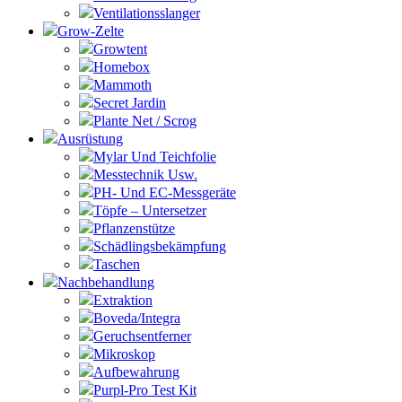
Ventilationsslanger
Grow-Zelte
Growtent
Homebox
Mammoth
Secret Jardin
Plante Net / Scrog
Ausrüstung
Mylar Und Teichfolie
Messtechnik Usw.
PH- Und EC-Messgeräte
Töpfe – Untersetzer
Pflanzenstütze
Schädlingsbekämpfung
Taschen
Nachbehandlung
Extraktion
Boveda/Integra
Geruchsentferner
Mikroskop
Aufbewahrung
Purpl-Pro Test Kit