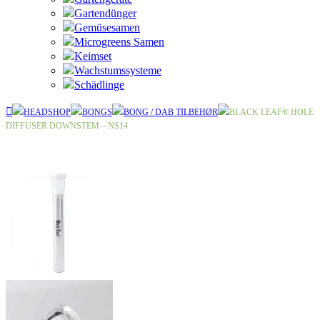
Gartendünger
Gemüsesamen
Microgreens Samen
Keimset
Wachstumssysteme
Schädlinge
HEADSHOP
BONGS
BONG / DAB TILBEHØR
BLACK LEAF® HOLE
DIFFUSER DOWNSTEM – NS14