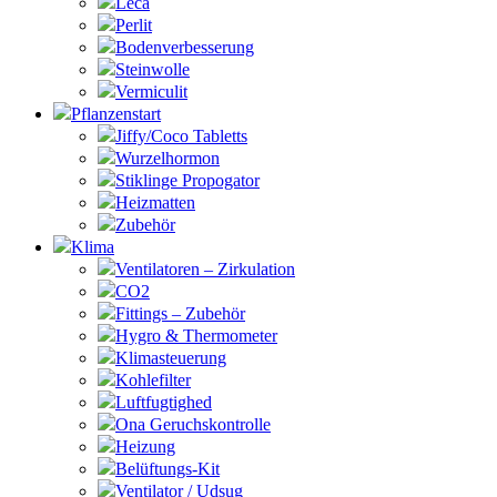
Leca
Perlit
Bodenverbesserung
Steinwolle
Vermiculit
Pflanzenstart
Jiffy/Coco Tabletts
Wurzelhormon
Stiklinge Propogator
Heizmatten
Zubehör
Klima
Ventilatoren – Zirkulation
CO2
Fittings – Zubehör
Hygro & Thermometer
Klimasteuerung
Kohlefilter
Luftfugtighed
Ona Geruchskontrolle
Heizung
Belüftungs-Kit
Ventilator / Udsug