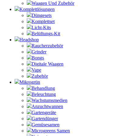
Waagen Und Zubehör
Komplettlösungen
Düngesets
Komplettset
Licht-Kits
Belüftungs-Kit
Headshop
Raucherzubehör
Grinder
Bongs
Digitale Waagen
Vape
Zubehör
Mikrogrün
Behandlung
Beleuchtung
Wachstumsmedien
Anzuchtwannen
Gartengeräte
Gartendünger
Gemüsesamen
Microgreens Samen