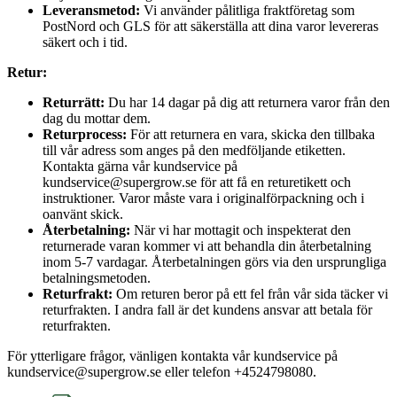
Leveransmetod:
Vi använder pålitliga fraktföretag som
PostNord och GLS för att säkerställa att dina varor levereras
säkert och i tid.
Retur:
Returrätt:
Du har 14 dagar på dig att returnera varor från den
dag du mottar dem.
Returprocess:
För att returnera en vara, skicka den tillbaka
till vår adress som anges på den medföljande etiketten.
Kontakta gärna vår kundservice på
kundservice@supergrow.se för att få en returetikett och
instruktioner. Varor måste vara i originalförpackning och i
oanvänt skick.
Återbetalning:
När vi har mottagit och inspekterat den
returnerade varan kommer vi att behandla din återbetalning
inom 5-7 vardagar. Återbetalningen görs via den ursprungliga
betalningsmetoden.
Returfrakt:
Om returen beror på ett fel från vår sida täcker vi
returfrakten. I andra fall är det kundens ansvar att betala för
returfrakten.
För ytterligare frågor, vänligen kontakta vår kundservice på
kundservice@supergrow.se eller telefon +4524798080.