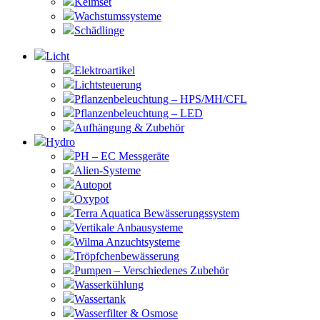
Keimset
Wachstumssysteme
Schädlinge
Licht
Elektroartikel
Lichtsteuerung
Pflanzenbeleuchtung – HPS/MH/CFL
Pflanzenbeleuchtung – LED
Aufhängung & Zubehör
Hydro
PH – EC Messgeräte
Alien-Systeme
Autopot
Oxypot
Terra Aquatica Bewässerungssystem
Vertikale Anbausysteme
Wilma Anzuchtsysteme
Tröpfchenbewässerung
Pumpen – Verschiedenes Zubehör
Wasserkühlung
Wassertank
Wasserfilter & Osmose