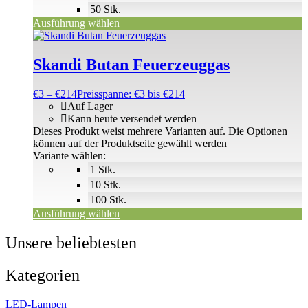
50 Stk.
Ausführung wählen
Skandi Butan Feuerzeuggas
€
3
–
€
214
Preisspanne: €3 bis €214
Auf Lager
Kann heute versendet werden
Dieses Produkt weist mehrere Varianten auf. Die Optionen
können auf der Produktseite gewählt werden
Variante wählen:
1 Stk.
10 Stk.
100 Stk.
Ausführung wählen
Unsere beliebtesten
Kategorien
LED-Lampen