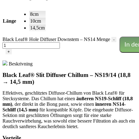
8cm
Länge
10cm
14,5cm
Black Leaf® Hole Diffuser Downstem – NS14 Menge
-
In d
+
Beskrivning
Black Leaf® Slit Diffuser Chillum – NS19/14 (18,8
→ 14,5 mm)
Effektives, geschlitztes Diffusor-Chillum von Black Leaf® für
Stecksysteme. Das Chillum hat einen
äußeren NS19-Schliff (18,8
mm)
, der direkt in die Bong passt, sowie einen
inneren NS14-
Schliff (14,5 mm)
für kompatible Köpfe. Die eingebaute Diffusor-
Sektion mit geschlitzten Öffnungen sorgt für eine starke
Rauchverwirbelung, was sowohl eine bessere Filtration als auch ein
deutlich sanfteres Raucherlebnis bietet.
Vorteile