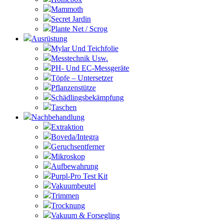
Mammoth
Secret Jardin
Plante Net / Scrog
Ausrüstung
Mylar Und Teichfolie
Messtechnik Usw.
PH- Und EC-Messgeräte
Töpfe – Untersetzer
Pflanzenstütze
Schädlingsbekämpfung
Taschen
Nachbehandlung
Extraktion
Boveda/Integra
Geruchsentferner
Mikroskop
Aufbewahrung
Purpl-Pro Test Kit
Vakuumbeutel
Trimmen
Trocknung
Vakuum & Forsegling