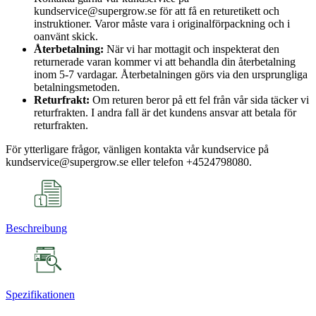
kundservice@supergrow.se för att få en returetikett och
instruktioner. Varor måste vara i originalförpackning och i
oanvänt skick.
Återbetalning:
När vi har mottagit och inspekterat den
returnerade varan kommer vi att behandla din återbetalning
inom 5-7 vardagar. Återbetalningen görs via den ursprungliga
betalningsmetoden.
Returfrakt:
Om returen beror på ett fel från vår sida täcker vi
returfrakten. I andra fall är det kundens ansvar att betala för
returfrakten.
För ytterligare frågor, vänligen kontakta vår kundservice på
kundservice@supergrow.se eller telefon +4524798080.
Beschreibung
Spezifikationen