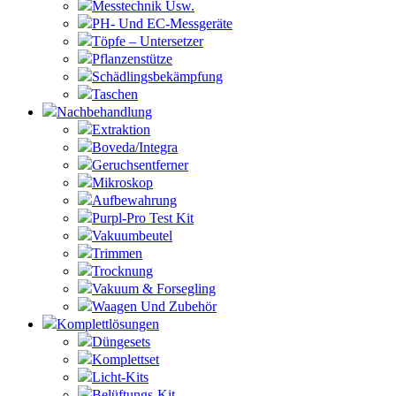
Messtechnik Usw.
PH- Und EC-Messgeräte
Töpfe – Untersetzer
Pflanzenstütze
Schädlingsbekämpfung
Taschen
Nachbehandlung
Extraktion
Boveda/Integra
Geruchsentferner
Mikroskop
Aufbewahrung
Purpl-Pro Test Kit
Vakuumbeutel
Trimmen
Trocknung
Vakuum & Forsegling
Waagen Und Zubehör
Komplettlösungen
Düngesets
Komplettset
Licht-Kits
Belüftungs-Kit