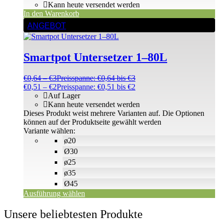
Kann heute versendet werden
In den Warenkorb
ANGEBOT
Smartpot Untersetzer 1–80L
€
0,64
–
€
3
Preisspanne: €0,64 bis €3
€
0,51
–
€
2
Preisspanne: €0,51 bis €2
Auf Lager
Kann heute versendet werden
Dieses Produkt weist mehrere Varianten auf. Die Optionen
können auf der Produktseite gewählt werden
Variante wählen:
ø20
Ø30
ø25
ø35
Ø45
Ausführung wählen
Unsere beliebtesten Produkte