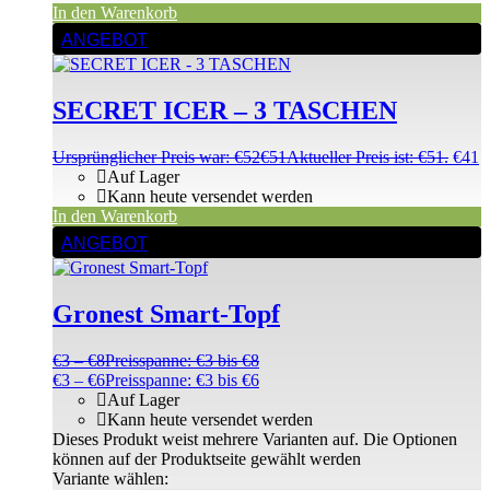
In den Warenkorb
ANGEBOT
SECRET ICER – 3 TASCHEN
Ursprünglicher Preis war: €52
€
51
Aktueller Preis ist: €51.
€
41
Auf Lager
Kann heute versendet werden
In den Warenkorb
ANGEBOT
Gronest Smart-Topf
€
3
–
€
8
Preisspanne: €3 bis €8
€
3
–
€
6
Preisspanne: €3 bis €6
Auf Lager
Kann heute versendet werden
Dieses Produkt weist mehrere Varianten auf. Die Optionen
können auf der Produktseite gewählt werden
Variante wählen: