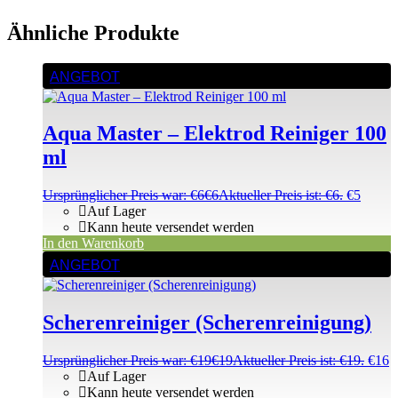
Ähnliche Produkte
ANGEBOT
Aqua Master – Elektrod Reiniger 100
ml
Ursprünglicher Preis war: €6
€
6
Aktueller Preis ist: €6.
€
5
Auf Lager
Kann heute versendet werden
In den Warenkorb
ANGEBOT
Scherenreiniger (Scherenreinigung)
Ursprünglicher Preis war: €19
€
19
Aktueller Preis ist: €19.
€
16
Auf Lager
Kann heute versendet werden