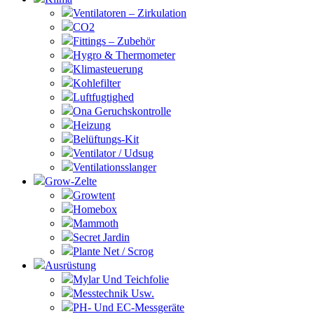
Ventilatoren – Zirkulation
CO2
Fittings – Zubehör
Hygro & Thermometer
Klimasteuerung
Kohlefilter
Luftfugtighed
Ona Geruchskontrolle
Heizung
Belüftungs-Kit
Ventilator / Udsug
Ventilationsslanger
Grow-Zelte
Growtent
Homebox
Mammoth
Secret Jardin
Plante Net / Scrog
Ausrüstung
Mylar Und Teichfolie
Messtechnik Usw.
PH- Und EC-Messgeräte