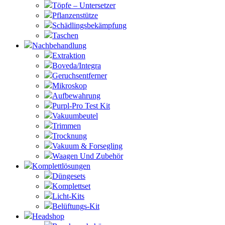
Töpfe – Untersetzer
Pflanzenstütze
Schädlingsbekämpfung
Taschen
Nachbehandlung
Extraktion
Boveda/Integra
Geruchsentferner
Mikroskop
Aufbewahrung
Purpl-Pro Test Kit
Vakuumbeutel
Trimmen
Trocknung
Vakuum & Forsegling
Waagen Und Zubehör
Komplettlösungen
Düngesets
Komplettset
Licht-Kits
Belüftungs-Kit
Headshop