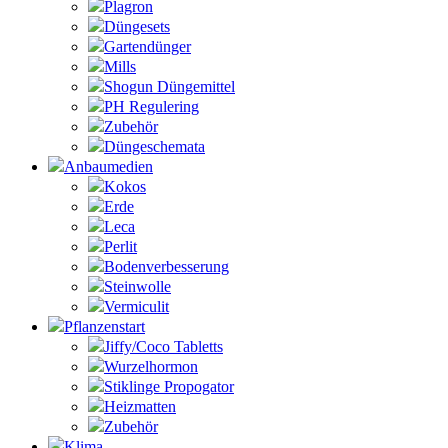
Plagron
Düngesets
Gartendünger
Mills
Shogun Düngemittel
PH Regulering
Zubehör
Düngeschemata
Anbaumedien
Kokos
Erde
Leca
Perlit
Bodenverbesserung
Steinwolle
Vermiculit
Pflanzenstart
Jiffy/Coco Tabletts
Wurzelhormon
Stiklinge Propogator
Heizmatten
Zubehör
Klima