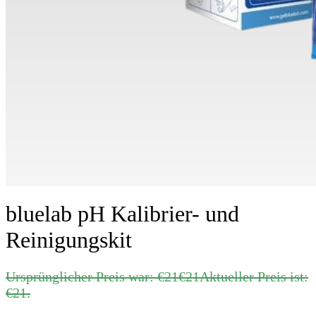
bluelab pH Kalibrier- und
Reinigungskit
Ursprünglicher Preis war: €21
€
21
Aktueller Preis ist:
€21.