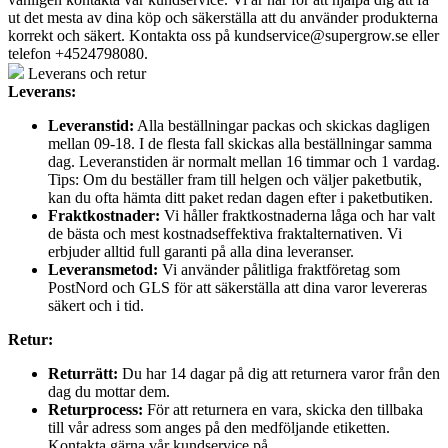
ut det mesta av dina köp och säkerställa att du använder produkterna
korrekt och säkert. Kontakta oss på
kundservice@supergrow.se
eller
telefon +4524798080.
Leverans och retur
Leverans:
Leveranstid:
Alla beställningar packas och skickas dagligen
mellan 09-18. I de flesta fall skickas alla beställningar samma
dag. Leveranstiden är normalt mellan 16 timmar och 1 vardag.
Tips: Om du beställer fram till helgen och väljer paketbutik,
kan du ofta hämta ditt paket redan dagen efter i paketbutiken.
Fraktkostnader:
Vi håller fraktkostnaderna låga och har valt
de bästa och mest kostnadseffektiva fraktalternativen. Vi
erbjuder alltid full garanti på alla dina leveranser.
Leveransmetod:
Vi använder pålitliga fraktföretag som
PostNord och GLS för att säkerställa att dina varor levereras
säkert och i tid.
Retur:
Returrätt:
Du har 14 dagar på dig att returnera varor från den
dag du mottar dem.
Returprocess:
För att returnera en vara, skicka den tillbaka
till vår adress som anges på den medföljande etiketten.
Kontakta gärna vår kundservice på