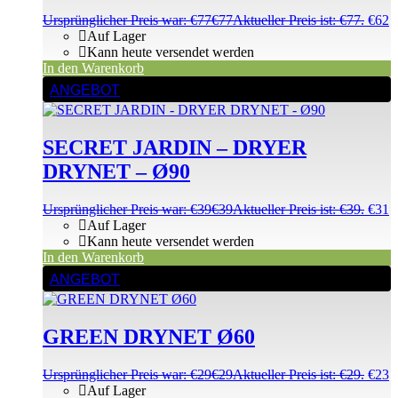
Ursprünglicher Preis war: €77
€
77
Aktueller Preis ist: €77.
€
62
Auf Lager
Kann heute versendet werden
In den Warenkorb
ANGEBOT
SECRET JARDIN – DRYER
DRYNET – Ø90
Ursprünglicher Preis war: €39
€
39
Aktueller Preis ist: €39.
€
31
Auf Lager
Kann heute versendet werden
In den Warenkorb
ANGEBOT
GREEN DRYNET Ø60
Ursprünglicher Preis war: €29
€
29
Aktueller Preis ist: €29.
€
23
Auf Lager