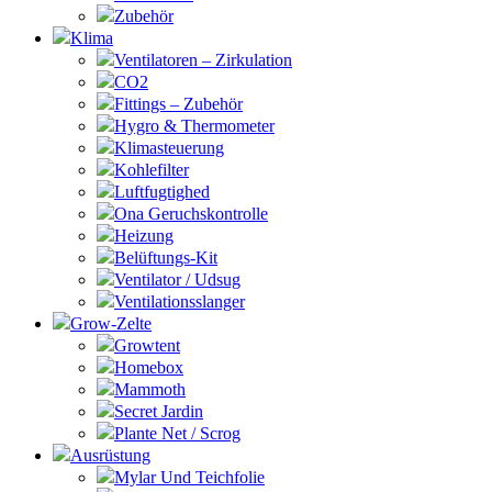
Zubehör
Klima
Ventilatoren – Zirkulation
CO2
Fittings – Zubehör
Hygro & Thermometer
Klimasteuerung
Kohlefilter
Luftfugtighed
Ona Geruchskontrolle
Heizung
Belüftungs-Kit
Ventilator / Udsug
Ventilationsslanger
Grow-Zelte
Growtent
Homebox
Mammoth
Secret Jardin
Plante Net / Scrog
Ausrüstung
Mylar Und Teichfolie