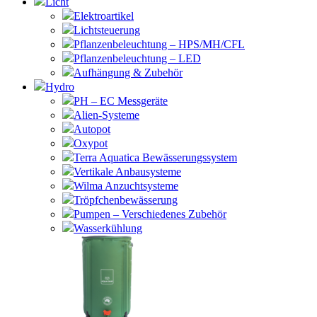
Licht
Elektroartikel
Lichtsteuerung
Pflanzenbeleuchtung – HPS/MH/CFL
Pflanzenbeleuchtung – LED
Aufhängung & Zubehör
Hydro
PH – EC Messgeräte
Alien-Systeme
Autopot
Oxypot
Terra Aquatica Bewässerungssystem
Vertikale Anbausysteme
Wilma Anzuchtsysteme
Tröpfchenbewässerung
Pumpen – Verschiedenes Zubehör
Wasserkühlung