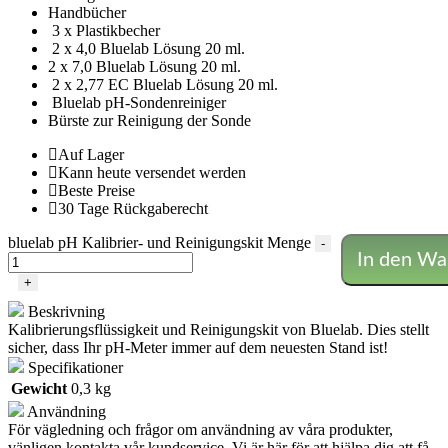
Handbücher
3 x Plastikbecher
2 x 4,0 Bluelab Lösung 20 ml.
2 x 7,0 Bluelab Lösung 20 ml.
2 x 2,77 EC Bluelab Lösung 20 ml.
Bluelab pH-Sondenreiniger
Bürste zur Reinigung der Sonde
Auf Lager
Kann heute versendet werden
Beste Preise
30 Tage Rückgaberecht
bluelab pH Kalibrier- und Reinigungskit Menge
-
In den Wa
+
Beskrivning
Kalibrierungsflüssigkeit und Reinigungskit von Bluelab. Dies stellt
sicher, dass Ihr pH-Meter immer auf dem neuesten Stand ist!
Specifikationer
Gewicht
0,3 kg
Användning
För vägledning och frågor om användning av våra produkter,
vänligen kontakta vår kundservice. Vi är här för att hjälpa dig att få