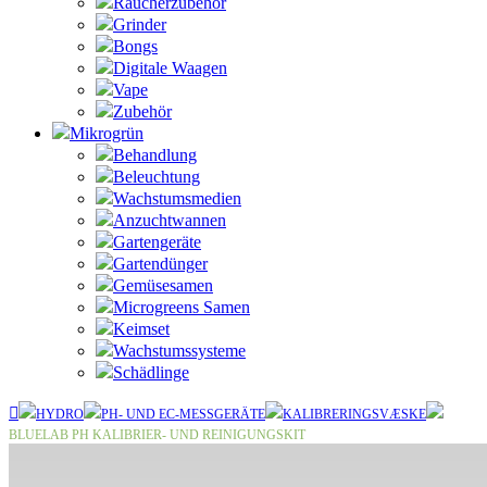
Raucherzubehör
Grinder
Bongs
Digitale Waagen
Vape
Zubehör
Mikrogrün
Behandlung
Beleuchtung
Wachstumsmedien
Anzuchtwannen
Gartengeräte
Gartendünger
Gemüsesamen
Microgreens Samen
Keimset
Wachstumssysteme
Schädlinge
HYDRO
PH- UND EC-MESSGERÄTE
KALIBRERINGSVÆSKE
BLUELAB PH KALIBRIER- UND REINIGUNGSKIT