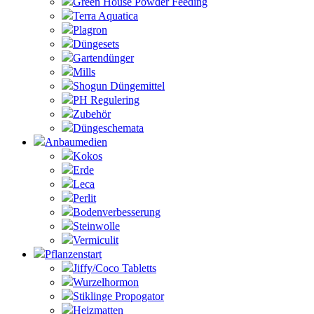
Green House Powder Feeding
Terra Aquatica
Plagron
Düngesets
Gartendünger
Mills
Shogun Düngemittel
PH Regulering
Zubehör
Düngeschemata
Anbaumedien
Kokos
Erde
Leca
Perlit
Bodenverbesserung
Steinwolle
Vermiculit
Pflanzenstart
Jiffy/Coco Tabletts
Wurzelhormon
Stiklinge Propogator
Heizmatten