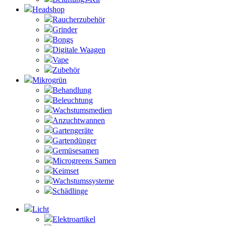
Headshop
Raucherzubehör
Grinder
Bongs
Digitale Waagen
Vape
Zubehör
Mikrogrün
Behandlung
Beleuchtung
Wachstumsmedien
Anzuchtwannen
Gartengeräte
Gartendünger
Gemüsesamen
Microgreens Samen
Keimset
Wachstumssysteme
Schädlinge
Licht
Elektroartikel