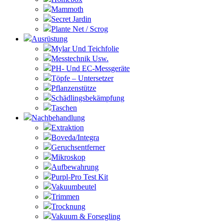
Mammoth
Secret Jardin
Plante Net / Scrog
Ausrüstung
Mylar Und Teichfolie
Messtechnik Usw.
PH- Und EC-Messgeräte
Töpfe – Untersetzer
Pflanzenstütze
Schädlingsbekämpfung
Taschen
Nachbehandlung
Extraktion
Boveda/Integra
Geruchsentferner
Mikroskop
Aufbewahrung
Purpl-Pro Test Kit
Vakuumbeutel
Trimmen
Trocknung
Vakuum & Forsegling