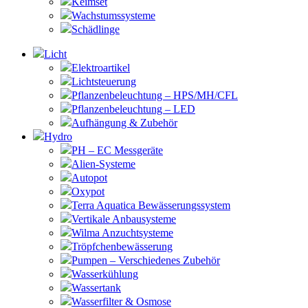
Keimset
Wachstumssysteme
Schädlinge
Licht
Elektroartikel
Lichtsteuerung
Pflanzenbeleuchtung – HPS/MH/CFL
Pflanzenbeleuchtung – LED
Aufhängung & Zubehör
Hydro
PH – EC Messgeräte
Alien-Systeme
Autopot
Oxypot
Terra Aquatica Bewässerungssystem
Vertikale Anbausysteme
Wilma Anzuchtsysteme
Tröpfchenbewässerung
Pumpen – Verschiedenes Zubehör
Wasserkühlung
Wassertank
Wasserfilter & Osmose