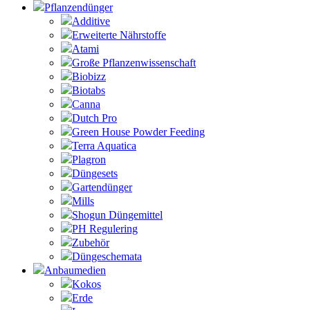
Pflanzendünger
Additive
Erweiterte Nährstoffe
Atami
Große Pflanzenwissenschaft
Biobizz
Biotabs
Canna
Dutch Pro
Green House Powder Feeding
Terra Aquatica
Plagron
Düngesets
Gartendünger
Mills
Shogun Düngemittel
PH Regulering
Zubehör
Düngeschemata
Anbaumedien
Kokos
Erde