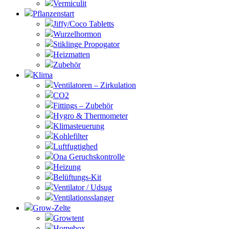
Vermiculit
Pflanzenstart
Jiffy/Coco Tabletts
Wurzelhormon
Stiklinge Propogator
Heizmatten
Zubehör
Klima
Ventilatoren – Zirkulation
CO2
Fittings – Zubehör
Hygro & Thermometer
Klimasteuerung
Kohlefilter
Luftfugtighed
Ona Geruchskontrolle
Heizung
Belüftungs-Kit
Ventilator / Udsug
Ventilationsslanger
Grow-Zelte
Growtent
Homebox