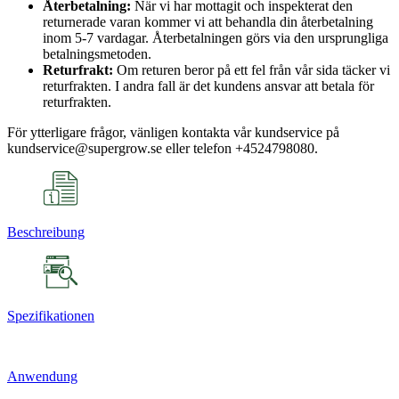
Återbetalning:
När vi har mottagit och inspekterat den
returnerade varan kommer vi att behandla din återbetalning
inom 5-7 vardagar. Återbetalningen görs via den ursprungliga
betalningsmetoden.
Returfrakt:
Om returen beror på ett fel från vår sida täcker vi
returfrakten. I andra fall är det kundens ansvar att betala för
returfrakten.
För ytterligare frågor, vänligen kontakta vår kundservice på
kundservice@supergrow.se eller telefon +4524798080.
Beschreibung
Spezifikationen
Anwendung