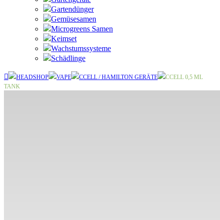
Gartendünger
Gemüsesamen
Microgreens Samen
Keimset
Wachstumssysteme
Schädlinge
HEADSHOP
VAPE
CCELL / HAMILTON GERÄTE
CCELL 0,5 ML
TANK