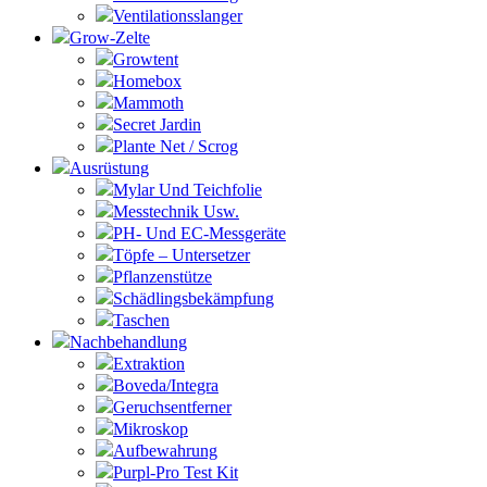
Ventilationsslanger
Grow-Zelte
Growtent
Homebox
Mammoth
Secret Jardin
Plante Net / Scrog
Ausrüstung
Mylar Und Teichfolie
Messtechnik Usw.
PH- Und EC-Messgeräte
Töpfe – Untersetzer
Pflanzenstütze
Schädlingsbekämpfung
Taschen
Nachbehandlung
Extraktion
Boveda/Integra
Geruchsentferner
Mikroskop
Aufbewahrung
Purpl-Pro Test Kit