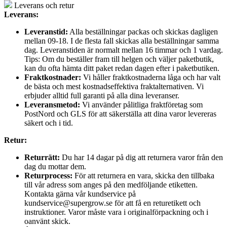
Leverans och retur
Leverans:
Leveranstid:
Alla beställningar packas och skickas dagligen
mellan 09-18. I de flesta fall skickas alla beställningar samma
dag. Leveranstiden är normalt mellan 16 timmar och 1 vardag.
Tips: Om du beställer fram till helgen och väljer paketbutik,
kan du ofta hämta ditt paket redan dagen efter i paketbutiken.
Fraktkostnader:
Vi håller fraktkostnaderna låga och har valt
de bästa och mest kostnadseffektiva fraktalternativen. Vi
erbjuder alltid full garanti på alla dina leveranser.
Leveransmetod:
Vi använder pålitliga fraktföretag som
PostNord och GLS för att säkerställa att dina varor levereras
säkert och i tid.
Retur:
Returrätt:
Du har 14 dagar på dig att returnera varor från den
dag du mottar dem.
Returprocess:
För att returnera en vara, skicka den tillbaka
till vår adress som anges på den medföljande etiketten.
Kontakta gärna vår kundservice på
kundservice@supergrow.se för att få en returetikett och
instruktioner. Varor måste vara i originalförpackning och i
oanvänt skick.