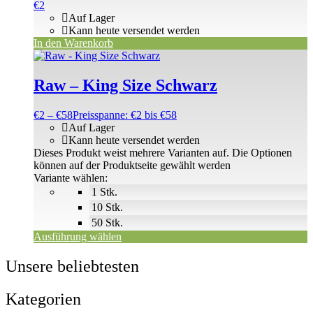
€
2
Auf Lager
Kann heute versendet werden
In den Warenkorb
Raw – King Size Schwarz
€
2
–
€
58
Preisspanne: €2 bis €58
Auf Lager
Kann heute versendet werden
Dieses Produkt weist mehrere Varianten auf. Die Optionen
können auf der Produktseite gewählt werden
Variante wählen:
1 Stk.
10 Stk.
50 Stk.
Ausführung wählen
Unsere beliebtesten
Kategorien