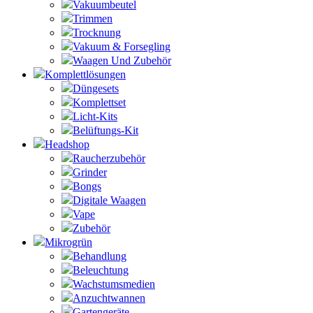
Vakuumbeutel
Trimmen
Trocknung
Vakuum & Forsegling
Waagen Und Zubehör
Komplettlösungen
Düngesets
Komplettset
Licht-Kits
Belüftungs-Kit
Headshop
Raucherzubehör
Grinder
Bongs
Digitale Waagen
Vape
Zubehör
Mikrogrün
Behandlung
Beleuchtung
Wachstumsmedien
Anzuchtwannen
Gartengeräte