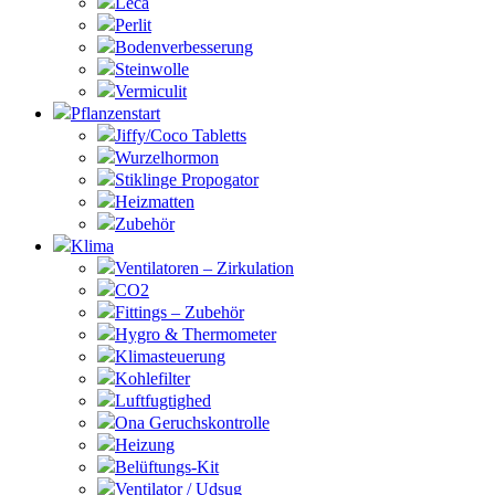
Leca
Perlit
Bodenverbesserung
Steinwolle
Vermiculit
Pflanzenstart
Jiffy/Coco Tabletts
Wurzelhormon
Stiklinge Propogator
Heizmatten
Zubehör
Klima
Ventilatoren – Zirkulation
CO2
Fittings – Zubehör
Hygro & Thermometer
Klimasteuerung
Kohlefilter
Luftfugtighed
Ona Geruchskontrolle
Heizung
Belüftungs-Kit
Ventilator / Udsug