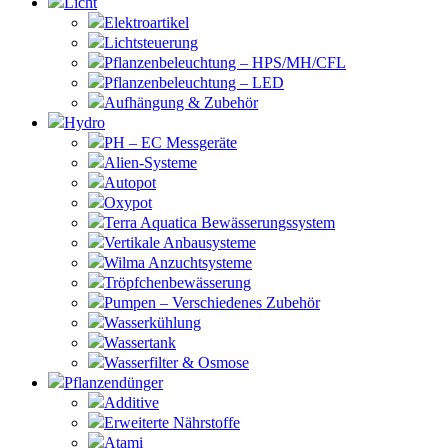
Licht
Elektroartikel
Lichtsteuerung
Pflanzenbeleuchtung – HPS/MH/CFL
Pflanzenbeleuchtung – LED
Aufhängung & Zubehör
Hydro
PH – EC Messgeräte
Alien-Systeme
Autopot
Oxypot
Terra Aquatica Bewässerungssystem
Vertikale Anbausysteme
Wilma Anzuchtsysteme
Tröpfchenbewässerung
Pumpen – Verschiedenes Zubehör
Wasserkühlung
Wassertank
Wasserfilter & Osmose
Pflanzendünger
Additive
Erweiterte Nährstoffe
Atami