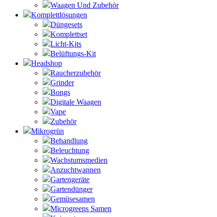
Waagen Und Zubehör
Komplettlösungen
Düngesets
Komplettset
Licht-Kits
Belüftungs-Kit
Headshop
Raucherzubehör
Grinder
Bongs
Digitale Waagen
Vape
Zubehör
Mikrogrün
Behandlung
Beleuchtung
Wachstumsmedien
Anzuchtwannen
Gartengeräte
Gartendünger
Gemüsesamen
Microgreens Samen