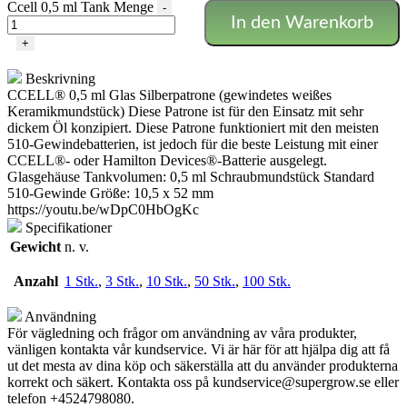
Ccell 0,5 ml Tank Menge
-
In den Warenkorb
+
Beskrivning
CCELL® 0,5 ml Glas Silberpatrone (gewindetes weißes
Keramikmundstück) Diese Patrone ist für den Einsatz mit sehr
dickem Öl konzipiert. Diese Patrone funktioniert mit den meisten
510-Gewindebatterien, ist jedoch für die beste Leistung mit einer
CCELL®- oder Hamilton Devices®-Batterie ausgelegt.
Glasgehäuse Tankvolumen: 0,5 ml Schraubmundstück Standard
510-Gewinde Größe: 10,5 x 52 mm
https://youtu.be/wDpC0HbOgKc
Specifikationer
Gewicht
n. v.
Anzahl
1 Stk.
,
3 Stk.
,
10 Stk.
,
50 Stk.
,
100 Stk.
Användning
För vägledning och frågor om användning av våra produkter,
vänligen kontakta vår kundservice. Vi är här för att hjälpa dig att få
ut det mesta av dina köp och säkerställa att du använder produkterna
korrekt och säkert. Kontakta oss på
kundservice@supergrow.se
eller
telefon +4524798080.