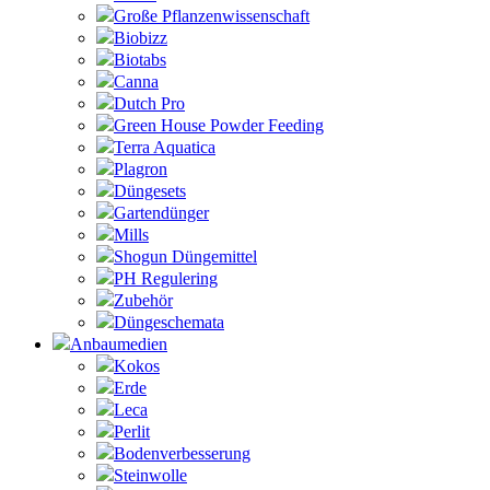
Große Pflanzenwissenschaft
Biobizz
Biotabs
Canna
Dutch Pro
Green House Powder Feeding
Terra Aquatica
Plagron
Düngesets
Gartendünger
Mills
Shogun Düngemittel
PH Regulering
Zubehör
Düngeschemata
Anbaumedien
Kokos
Erde
Leca
Perlit
Bodenverbesserung
Steinwolle