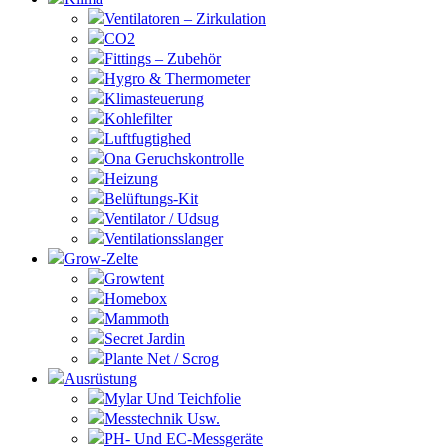
Ventilatoren – Zirkulation
CO2
Fittings – Zubehör
Hygro & Thermometer
Klimasteuerung
Kohlefilter
Luftfugtighed
Ona Geruchskontrolle
Heizung
Belüftungs-Kit
Ventilator / Udsug
Ventilationsslanger
Grow-Zelte
Growtent
Homebox
Mammoth
Secret Jardin
Plante Net / Scrog
Ausrüstung
Mylar Und Teichfolie
Messtechnik Usw.
PH- Und EC-Messgeräte