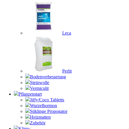
Leca
Perlit
Bodenverbesserung
Steinwolle
Vermiculit
Pflanzenstart
Jiffy/Coco Tabletts
Wurzelhormon
Stiklinge Propogator
Heizmatten
Zubehör
Klima