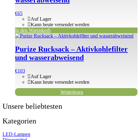
wasserabweisend
€
65
Auf Lager
Kann heute versendet werden
In den Warenkorb
Purize Rucksack – Aktivkohlefilter
und wasserabweisend
€
103
Auf Lager
Kann heute versendet werden
Weiterlesen
Unsere beliebtesten
Kategorien
LED-Lampen
Düngemittel