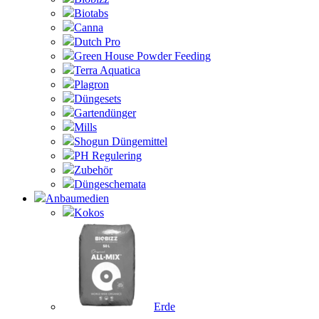
Biotabs
Canna
Dutch Pro
Green House Powder Feeding
Terra Aquatica
Plagron
Düngesets
Gartendünger
Mills
Shogun Düngemittel
PH Regulering
Zubehör
Düngeschemata
Anbaumedien
Kokos
Erde