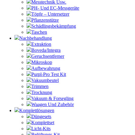
Messtechnik Usw.
PH- Und EC-Messgeräte
Töpfe – Untersetzer
Pflanzenstütze
Schädlingsbekämpfung
Taschen
Nachbehandlung
Extraktion
Boveda/Integra
Geruchsentferner
Mikroskop
Aufbewahrung
Purpl-Pro Test Kit
Vakuumbeutel
Trimmen
Trocknung
Vakuum & Forsegling
Waagen Und Zubehör
Komplettlösungen
Düngesets
Komplettset
Licht-Kits
Belüftungs-Kit