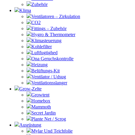
Zubehör
Klima
Ventilatoren – Zirkulation
CO2
Fittings – Zubehör
Hygro & Thermometer
Klimasteuerung
Kohlefilter
Luftfugtighed
Ona Geruchskontrolle
Heizung
Belüftungs-Kit
Ventilator / Udsug
Ventilationsslanger
Grow-Zelte
Growtent
Homebox
Mammoth
Secret Jardin
Plante Net / Scrog
Ausrüstung
Mylar Und Teichfolie