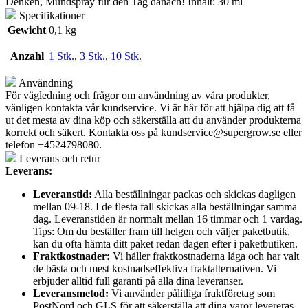
Denken, Mundspray für den Tag danach! Inhalt: 30 ml
Specifikationer
Gewicht
0,1 kg
Anzahl
1 Stk.
,
3 Stk.
,
10 Stk.
Användning
För vägledning och frågor om användning av våra produkter,
vänligen kontakta vår kundservice. Vi är här för att hjälpa dig att få
ut det mesta av dina köp och säkerställa att du använder produkterna
korrekt och säkert. Kontakta oss på
kundservice@supergrow.se
eller
telefon +4524798080.
Leverans och retur
Leverans:
Leveranstid:
Alla beställningar packas och skickas dagligen
mellan 09-18. I de flesta fall skickas alla beställningar samma
dag. Leveranstiden är normalt mellan 16 timmar och 1 vardag.
Tips: Om du beställer fram till helgen och väljer paketbutik,
kan du ofta hämta ditt paket redan dagen efter i paketbutiken.
Fraktkostnader:
Vi håller fraktkostnaderna låga och har valt
de bästa och mest kostnadseffektiva fraktalternativen. Vi
erbjuder alltid full garanti på alla dina leveranser.
Leveransmetod:
Vi använder pålitliga fraktföretag som
PostNord och GLS för att säkerställa att dina varor levereras