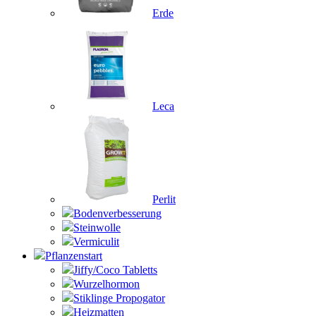
Erde
Leca
Perlit
Bodenverbesserung
Steinwolle
Vermiculit
Pflanzenstart
Jiffy/Coco Tabletts
Wurzelhormon
Stiklinge Propogator
Heizmatten