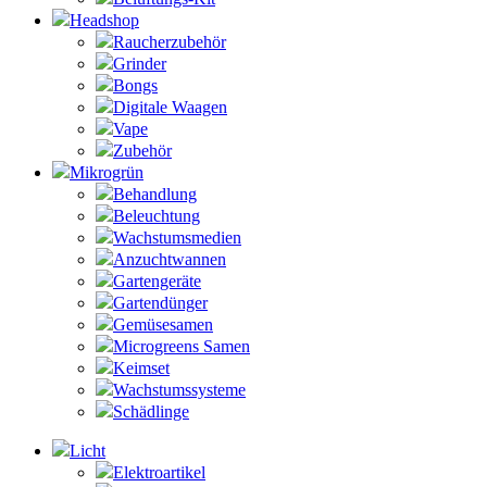
Headshop
Raucherzubehör
Grinder
Bongs
Digitale Waagen
Vape
Zubehör
Mikrogrün
Behandlung
Beleuchtung
Wachstumsmedien
Anzuchtwannen
Gartengeräte
Gartendünger
Gemüsesamen
Microgreens Samen
Keimset
Wachstumssysteme
Schädlinge
Licht
Elektroartikel