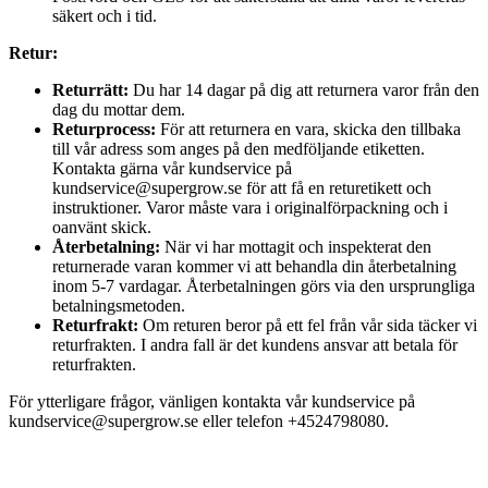
säkert och i tid.
Retur:
Returrätt:
Du har 14 dagar på dig att returnera varor från den
dag du mottar dem.
Returprocess:
För att returnera en vara, skicka den tillbaka
till vår adress som anges på den medföljande etiketten.
Kontakta gärna vår kundservice på
kundservice@supergrow.se för att få en returetikett och
instruktioner. Varor måste vara i originalförpackning och i
oanvänt skick.
Återbetalning:
När vi har mottagit och inspekterat den
returnerade varan kommer vi att behandla din återbetalning
inom 5-7 vardagar. Återbetalningen görs via den ursprungliga
betalningsmetoden.
Returfrakt:
Om returen beror på ett fel från vår sida täcker vi
returfrakten. I andra fall är det kundens ansvar att betala för
returfrakten.
För ytterligare frågor, vänligen kontakta vår kundservice på
kundservice@supergrow.se eller telefon +4524798080.