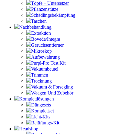
Töpfe – Untersetzer
Pflanzenstütze
Schädlingsbekämpfung
Taschen
Nachbehandlung
Extraktion
Boveda/Integra
Geruchsentferner
Mikroskop
Aufbewahrung
Purpl-Pro Test Kit
Vakuumbeutel
Trimmen
Trocknung
Vakuum & Forsegling
Waagen Und Zubehör
Komplettlösungen
Düngesets
Komplettset
Licht-Kits
Belüftungs-Kit
Headshop