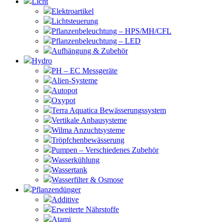
Licht
Elektroartikel
Lichtsteuerung
Pflanzenbeleuchtung – HPS/MH/CFL
Pflanzenbeleuchtung – LED
Aufhängung & Zubehör
Hydro
PH – EC Messgeräte
Alien-Systeme
Autopot
Oxypot
Terra Aquatica Bewässerungssystem
Vertikale Anbausysteme
Wilma Anzuchtsysteme
Tröpfchenbewässerung
Pumpen – Verschiedenes Zubehör
Wasserkühlung
Wassertank
Wasserfilter & Osmose
Pflanzendünger
Additive
Erweiterte Nährstoffe
Atami