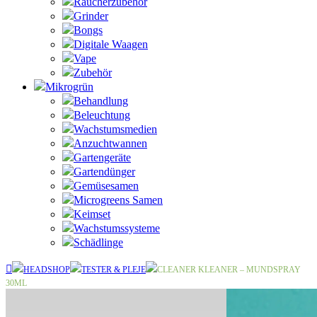
Raucherzubehör
Grinder
Bongs
Digitale Waagen
Vape
Zubehör
Mikrogrün
Behandlung
Beleuchtung
Wachstumsmedien
Anzuchtwannen
Gartengeräte
Gartendünger
Gemüsesamen
Microgreens Samen
Keimset
Wachstumssysteme
Schädlinge
HEADSHOP
TESTER & PLEJE
CLEANER KLEANER – MUNDSPRAY
30ML