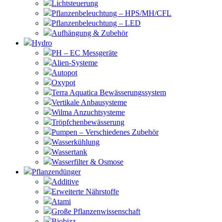
Lichtsteuerung
Pflanzenbeleuchtung – HPS/MH/CFL
Pflanzenbeleuchtung – LED
Aufhängung & Zubehör
Hydro
PH – EC Messgeräte
Alien-Systeme
Autopot
Oxypot
Terra Aquatica Bewässerungssystem
Vertikale Anbausysteme
Wilma Anzuchtsysteme
Tröpfchenbewässerung
Pumpen – Verschiedenes Zubehör
Wasserkühlung
Wassertank
Wasserfilter & Osmose
Pflanzendünger
Additive
Erweiterte Nährstoffe
Atami
Große Pflanzenwissenschaft
Biobizz