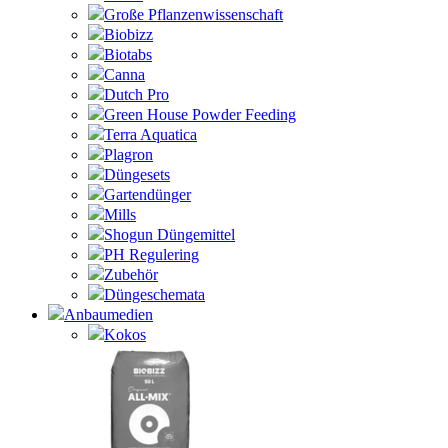
Große Pflanzenwissenschaft
Biobizz
Biotabs
Canna
Dutch Pro
Green House Powder Feeding
Terra Aquatica
Plagron
Düngesets
Gartendünger
Mills
Shogun Düngemittel
PH Regulering
Zubehör
Düngeschemata
Anbaumedien
Kokos