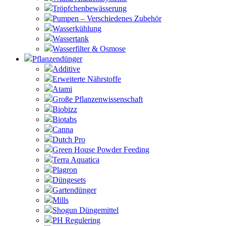
Tröpfchenbewässerung
Pumpen – Verschiedenes Zubehör
Wasserkühlung
Wassertank
Wasserfilter & Osmose
Pflanzendünger
Additive
Erweiterte Nährstoffe
Atami
Große Pflanzenwissenschaft
Biobizz
Biotabs
Canna
Dutch Pro
Green House Powder Feeding
Terra Aquatica
Plagron
Düngesets
Gartendünger
Mills
Shogun Düngemittel
PH Regulering