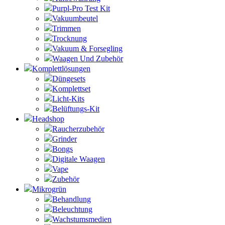
Purpl-Pro Test Kit
Vakuumbeutel
Trimmen
Trocknung
Vakuum & Forsegling
Waagen Und Zubehör
Komplettlösungen
Düngesets
Komplettset
Licht-Kits
Belüftungs-Kit
Headshop
Raucherzubehör
Grinder
Bongs
Digitale Waagen
Vape
Zubehör
Mikrogrün
Behandlung
Beleuchtung
Wachstumsmedien