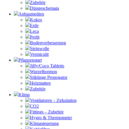
Zubehör
Düngeschemata
Anbaumedien
Kokos
Erde
Leca
Perlit
Bodenverbesserung
Steinwolle
Vermiculit
Pflanzenstart
Jiffy/Coco Tabletts
Wurzelhormon
Stiklinge Propogator
Heizmatten
Zubehör
Klima
Ventilatoren – Zirkulation
CO2
Fittings – Zubehör
Hygro & Thermometer
Klimasteuerung