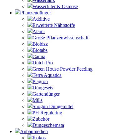
Wassertank
Wasserfilter & Osmose
Pflanzendünger
Additive
Erweiterte Nährstoffe
Atami
Große Pflanzenwissenschaft
Biobizz
Biotabs
Canna
Dutch Pro
Green House Powder Feeding
Terra Aquatica
Plagron
Düngesets
Gartendünger
Mills
Shogun Düngemittel
PH Regulering
Zubehör
Düngeschemata
Anbaumedien
Kokos