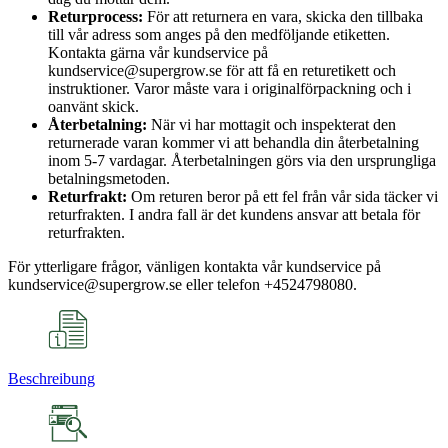
Returprocess:
För att returnera en vara, skicka den tillbaka
till vår adress som anges på den medföljande etiketten.
Kontakta gärna vår kundservice på
kundservice@supergrow.se för att få en returetikett och
instruktioner. Varor måste vara i originalförpackning och i
oanvänt skick.
Återbetalning:
När vi har mottagit och inspekterat den
returnerade varan kommer vi att behandla din återbetalning
inom 5-7 vardagar. Återbetalningen görs via den ursprungliga
betalningsmetoden.
Returfrakt:
Om returen beror på ett fel från vår sida täcker vi
returfrakten. I andra fall är det kundens ansvar att betala för
returfrakten.
För ytterligare frågor, vänligen kontakta vår kundservice på
kundservice@supergrow.se eller telefon +4524798080.
Beschreibung