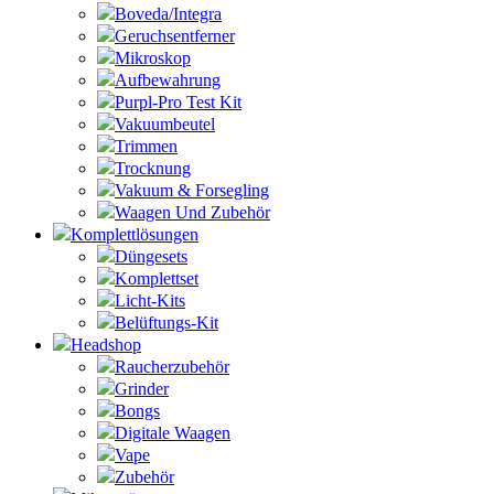
Boveda/Integra
Geruchsentferner
Mikroskop
Aufbewahrung
Purpl-Pro Test Kit
Vakuumbeutel
Trimmen
Trocknung
Vakuum & Forsegling
Waagen Und Zubehör
Komplettlösungen
Düngesets
Komplettset
Licht-Kits
Belüftungs-Kit
Headshop
Raucherzubehör
Grinder
Bongs
Digitale Waagen
Vape
Zubehör