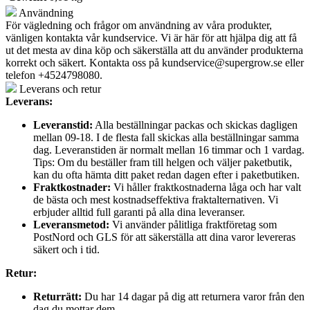
Användning
För vägledning och frågor om användning av våra produkter,
vänligen kontakta vår kundservice. Vi är här för att hjälpa dig att få
ut det mesta av dina köp och säkerställa att du använder produkterna
korrekt och säkert. Kontakta oss på
kundservice@supergrow.se
eller
telefon +4524798080.
Leverans och retur
Leverans:
Leveranstid:
Alla beställningar packas och skickas dagligen
mellan 09-18. I de flesta fall skickas alla beställningar samma
dag. Leveranstiden är normalt mellan 16 timmar och 1 vardag.
Tips: Om du beställer fram till helgen och väljer paketbutik,
kan du ofta hämta ditt paket redan dagen efter i paketbutiken.
Fraktkostnader:
Vi håller fraktkostnaderna låga och har valt
de bästa och mest kostnadseffektiva fraktalternativen. Vi
erbjuder alltid full garanti på alla dina leveranser.
Leveransmetod:
Vi använder pålitliga fraktföretag som
PostNord och GLS för att säkerställa att dina varor levereras
säkert och i tid.
Retur:
Returrätt:
Du har 14 dagar på dig att returnera varor från den
dag du mottar dem.