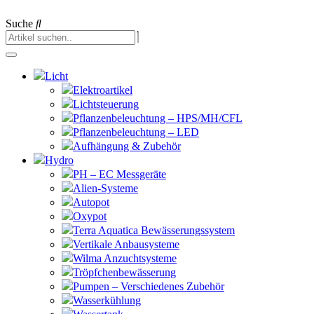
Suche
Licht
Elektroartikel
Lichtsteuerung
Pflanzenbeleuchtung – HPS/MH/CFL
Pflanzenbeleuchtung – LED
Aufhängung & Zubehör
Hydro
PH – EC Messgeräte
Alien-Systeme
Autopot
Oxypot
Terra Aquatica Bewässerungssystem
Vertikale Anbausysteme
Wilma Anzuchtsysteme
Tröpfchenbewässerung
Pumpen – Verschiedenes Zubehör
Wasserkühlung