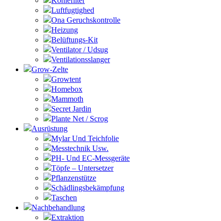
Kohlefilter
Luftfugtighed
Ona Geruchskontrolle
Heizung
Belüftungs-Kit
Ventilator / Udsug
Ventilationsslanger
Grow-Zelte
Growtent
Homebox
Mammoth
Secret Jardin
Plante Net / Scrog
Ausrüstung
Mylar Und Teichfolie
Messtechnik Usw.
PH- Und EC-Messgeräte
Töpfe – Untersetzer
Pflanzenstütze
Schädlingsbekämpfung
Taschen
Nachbehandlung
Extraktion