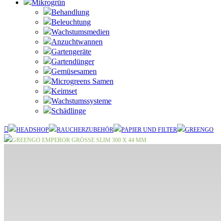
Mikrogrün
Behandlung
Beleuchtung
Wachstumsmedien
Anzuchtwannen
Gartengeräte
Gartendünger
Gemüsesamen
Microgreens Samen
Keimset
Wachstumssysteme
Schädlinge
HEADSHOP
RAUCHERZUBEHÖR
PAPIER UND FILTER
GREENGO
GREENGO EMPEROR GRÖSSE SLIM 300 X 44 MM