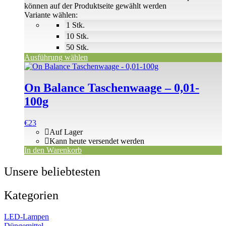
können auf der Produktseite gewählt werden
Variante wählen:
1 Stk.
10 Stk.
50 Stk.
Ausführung wählen
On Balance Taschenwaage – 0,01-
100g
€
23
Auf Lager
Kann heute versendet werden
In den Warenkorb
Unsere beliebtesten
Kategorien
LED-Lampen
Düngemittel