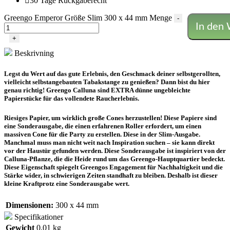
30 Tage Rückgaberecht
Greengo Emperor Größe Slim 300 x 44 mm Menge
-
In den
+
Beskrivning
Legst du Wert auf das gute Erlebnis, den Geschmack deiner selbstgerollten,
vielleicht selbstangebauten Tabakstange zu genießen? Dann bist du hier
genau richtig! Greengo Calluna sind EXTRA dünne ungebleichte
Papierstücke für das vollendete Raucherlebnis.
Riesiges Papier, um wirklich große Cones herzustellen! Diese Papiere sind
eine Sonderausgabe, die einen erfahrenen Roller erfordert, um einen
massiven Cone für die Party zu erstellen. Diese in der Slim-Ausgabe.
Manchmal muss man nicht weit nach Inspiration suchen – sie kann direkt
vor der Haustür gefunden werden. Diese Sonderausgabe ist inspiriert von der
Calluna-Pflanze, die die Heide rund um das Greengo-Hauptquartier bedeckt.
Diese Eigenschaft spiegelt Greengos Engagement für Nachhaltigkeit und die
Stärke wider, in schwierigen Zeiten standhaft zu bleiben. Deshalb ist dieser
kleine Kraftprotz eine Sonderausgabe wert.
Dimensionen:
300 x 44 mm
Specifikationer
Gewicht
0,01 kg