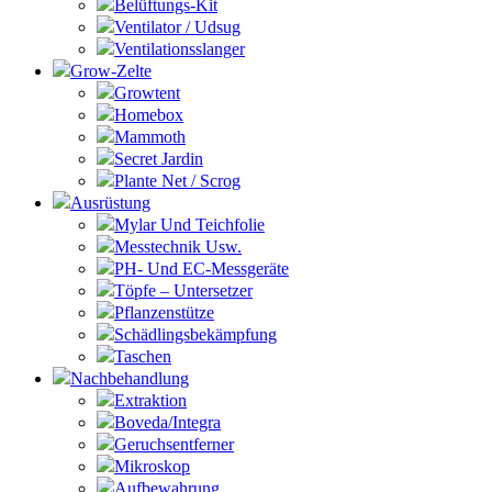
Belüftungs-Kit
Ventilator / Udsug
Ventilationsslanger
Grow-Zelte
Growtent
Homebox
Mammoth
Secret Jardin
Plante Net / Scrog
Ausrüstung
Mylar Und Teichfolie
Messtechnik Usw.
PH- Und EC-Messgeräte
Töpfe – Untersetzer
Pflanzenstütze
Schädlingsbekämpfung
Taschen
Nachbehandlung
Extraktion
Boveda/Integra
Geruchsentferner
Mikroskop
Aufbewahrung