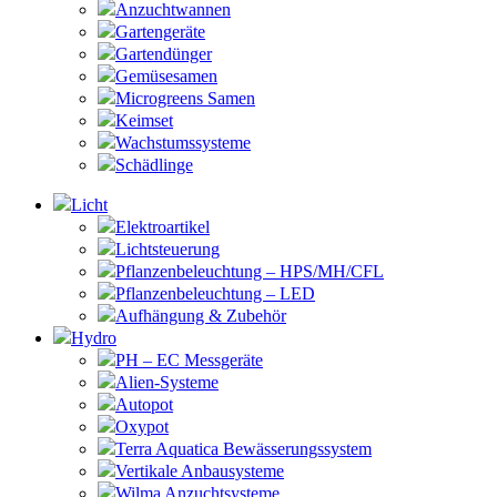
Anzuchtwannen
Gartengeräte
Gartendünger
Gemüsesamen
Microgreens Samen
Keimset
Wachstumssysteme
Schädlinge
Licht
Elektroartikel
Lichtsteuerung
Pflanzenbeleuchtung – HPS/MH/CFL
Pflanzenbeleuchtung – LED
Aufhängung & Zubehör
Hydro
PH – EC Messgeräte
Alien-Systeme
Autopot
Oxypot
Terra Aquatica Bewässerungssystem
Vertikale Anbausysteme
Wilma Anzuchtsysteme