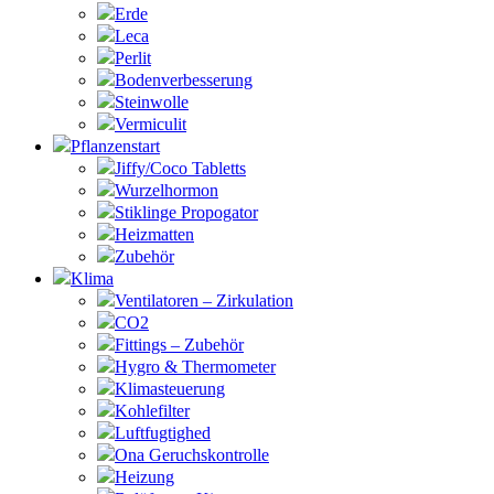
Erde
Leca
Perlit
Bodenverbesserung
Steinwolle
Vermiculit
Pflanzenstart
Jiffy/Coco Tabletts
Wurzelhormon
Stiklinge Propogator
Heizmatten
Zubehör
Klima
Ventilatoren – Zirkulation
CO2
Fittings – Zubehör
Hygro & Thermometer
Klimasteuerung
Kohlefilter
Luftfugtighed
Ona Geruchskontrolle
Heizung