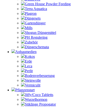
Green House Powder Feeding
Terra Aquatica
Plagron
Düngesets
Gartendünger
Mills
Shogun Düngemittel
PH Regulering
Zubehör
Düngeschemata
Anbaumedien
Kokos
Erde
Leca
Perlit
Bodenverbesserung
Steinwolle
Vermiculit
Pflanzenstart
Jiffy/Coco Tabletts
Wurzelhormon
Stiklinge Propogator