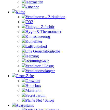
Heizmatten
Zubehör
Klima
Ventilatoren – Zirkulation
CO2
Fittings – Zubehör
Hygro & Thermometer
Klimasteuerung
Kohlefilter
Luftfugtighed
Ona Geruchskontrolle
Heizung
Belüftungs-Kit
Ventilator / Udsug
Ventilationsslanger
Grow-Zelte
Growtent
Homebox
Mammoth
Secret Jardin
Plante Net / Scrog
Ausrüstung