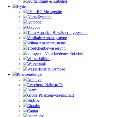
Aufhängung & Zubehör
Hydro
PH – EC Messgeräte
Alien-Systeme
Autopot
Oxypot
Terra Aquatica Bewässerungssystem
Vertikale Anbausysteme
Wilma Anzuchtsysteme
Tröpfchenbewässerung
Pumpen – Verschiedenes Zubehör
Wasserkühlung
Wassertank
Wasserfilter & Osmose
Pflanzendünger
Additive
Erweiterte Nährstoffe
Atami
Große Pflanzenwissenschaft
Biobizz
Biotabs
Canna
Dutch Pro