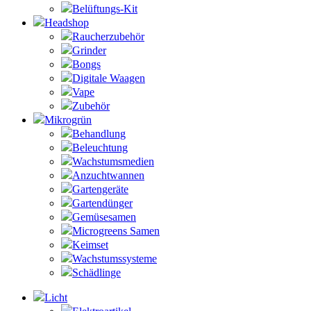
Belüftungs-Kit
Headshop
Raucherzubehör
Grinder
Bongs
Digitale Waagen
Vape
Zubehör
Mikrogrün
Behandlung
Beleuchtung
Wachstumsmedien
Anzuchtwannen
Gartengeräte
Gartendünger
Gemüsesamen
Microgreens Samen
Keimset
Wachstumssysteme
Schädlinge
Licht