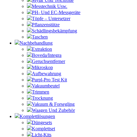
Mylar Und Teichfolie
Messtechnik Usw.
PH- Und EC-Messgeräte
Töpfe – Untersetzer
Pflanzenstütze
Schädlingsbekämpfung
Taschen
Nachbehandlung
Extraktion
Boveda/Integra
Geruchsentferner
Mikroskop
Aufbewahrung
Purpl-Pro Test Kit
Vakuumbeutel
Trimmen
Trocknung
Vakuum & Forsegling
Waagen Und Zubehör
Komplettlösungen
Düngesets
Komplettset
Licht-Kits