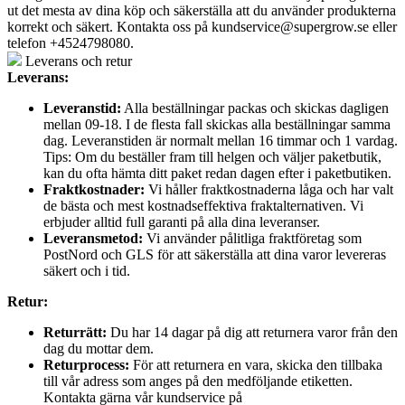
ut det mesta av dina köp och säkerställa att du använder produkterna
korrekt och säkert. Kontakta oss på
kundservice@supergrow.se
eller
telefon +4524798080.
Leverans och retur
Leverans:
Leveranstid:
Alla beställningar packas och skickas dagligen
mellan 09-18. I de flesta fall skickas alla beställningar samma
dag. Leveranstiden är normalt mellan 16 timmar och 1 vardag.
Tips: Om du beställer fram till helgen och väljer paketbutik,
kan du ofta hämta ditt paket redan dagen efter i paketbutiken.
Fraktkostnader:
Vi håller fraktkostnaderna låga och har valt
de bästa och mest kostnadseffektiva fraktalternativen. Vi
erbjuder alltid full garanti på alla dina leveranser.
Leveransmetod:
Vi använder pålitliga fraktföretag som
PostNord och GLS för att säkerställa att dina varor levereras
säkert och i tid.
Retur:
Returrätt:
Du har 14 dagar på dig att returnera varor från den
dag du mottar dem.
Returprocess:
För att returnera en vara, skicka den tillbaka
till vår adress som anges på den medföljande etiketten.
Kontakta gärna vår kundservice på