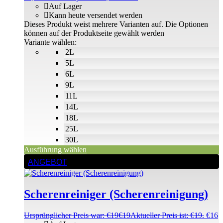
Auf Lager
Kann heute versendet werden
Dieses Produkt weist mehrere Varianten auf. Die Optionen
können auf der Produktseite gewählt werden
Variante wählen:
2L
5L
6L
9L
11L
14L
18L
25L
30L
Ausführung wählen
ANGEBOT
Scherenreiniger (Scherenreinigung)
Ursprünglicher Preis war: €19
€
19
Aktueller Preis ist: €19.
€
16