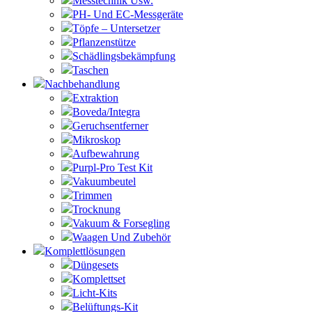
Messtechnik Usw.
PH- Und EC-Messgeräte
Töpfe – Untersetzer
Pflanzenstütze
Schädlingsbekämpfung
Taschen
Nachbehandlung
Extraktion
Boveda/Integra
Geruchsentferner
Mikroskop
Aufbewahrung
Purpl-Pro Test Kit
Vakuumbeutel
Trimmen
Trocknung
Vakuum & Forsegling
Waagen Und Zubehör
Komplettlösungen
Düngesets
Komplettset
Licht-Kits
Belüftungs-Kit