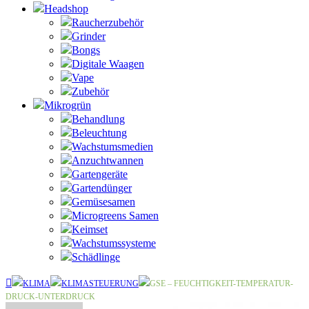
Headshop
Raucherzubehör
Grinder
Bongs
Digitale Waagen
Vape
Zubehör
Mikrogrün
Behandlung
Beleuchtung
Wachstumsmedien
Anzuchtwannen
Gartengeräte
Gartendünger
Gemüsesamen
Microgreens Samen
Keimset
Wachstumssysteme
Schädlinge
KLIMA
KLIMASTEUERUNG
GSE – FEUCHTIGKEIT-TEMPERATUR-
DRUCK-UNTERDRUCK