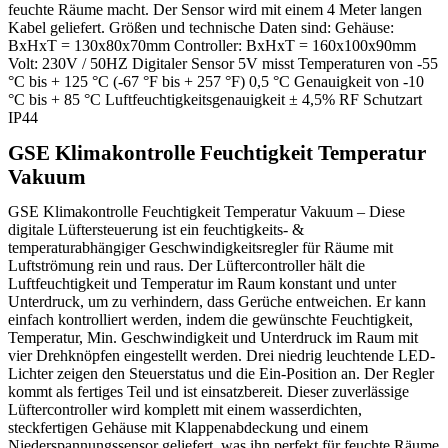
feuchte Räume macht. Der Sensor wird mit einem 4 Meter langen
Kabel geliefert. Größen und technische Daten sind: Gehäuse:
BxHxT = 130x80x70mm Controller: BxHxT = 160x100x90mm
Volt: 230V / 50HZ Digitaler Sensor 5V misst Temperaturen von -55
°C bis + 125 °C (-67 °F bis + 257 °F) 0,5 °C Genauigkeit von -10
°C bis + 85 °C Luftfeuchtigkeitsgenauigkeit ± 4,5% RF Schutzart
IP44
GSE Klimakontrolle Feuchtigkeit Temperatur
Vakuum
GSE Klimakontrolle Feuchtigkeit Temperatur Vakuum – Diese
digitale Lüftersteuerung ist ein feuchtigkeits- &
temperaturabhängiger Geschwindigkeitsregler für Räume mit
Luftströmung rein und raus. Der Lüftercontroller hält die
Luftfeuchtigkeit und Temperatur im Raum konstant und unter
Unterdruck, um zu verhindern, dass Gerüche entweichen. Er kann
einfach kontrolliert werden, indem die gewünschte Feuchtigkeit,
Temperatur, Min. Geschwindigkeit und Unterdruck im Raum mit
vier Drehknöpfen eingestellt werden. Drei niedrig leuchtende LED-
Lichter zeigen den Steuerstatus und die Ein-Position an. Der Regler
kommt als fertiges Teil und ist einsatzbereit. Dieser zuverlässige
Lüftercontroller wird komplett mit einem wasserdichten,
steckfertigen Gehäuse mit Klappenabdeckung und einem
Niederspannungssensor geliefert, was ihn perfekt für feuchte Räume