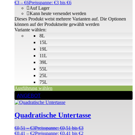
€
3
–
€
6
Preisspanne: €3 bis €6
Auf Lager
Kann heute versendet werden
Dieses Produkt weist mehrere Varianten auf. Die Optionen
können auf der Produktseite gewählt werden
Variante wählen:
8L
15L
19L
11L
39L
55L
25L
75L
Ausführung wählen
ANGEBOT
Quadratische Untertasse
€
0,51
–
€
3
Preisspanne: €0,51 bis €3
€
0,41
–
€
2
Preisspanne: €0,41 bis €2