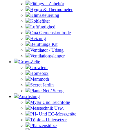
Fittings – Zubehör
Hygro & Thermometer
Klimasteuerung
Kohlefilter
Luftfugtighed
Ona Geruchskontrolle
Heizung
Belüftungs-Kit
Ventilator / Udsug
Ventilationsslanger
Grow-Zelte
Growtent
Homebox
Mammoth
Secret Jardin
Plante Net / Scrog
Ausrüstung
Mylar Und Teichfolie
Messtechnik Usw.
PH- Und EC-Messgeräte
Töpfe – Untersetzer
Pflanzenstütze