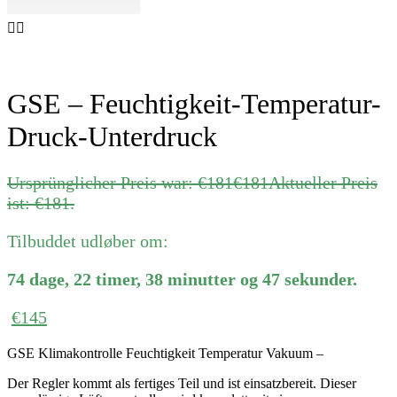
GSE – Feuchtigkeit-Temperatur-
Druck-Unterdruck
Ursprünglicher Preis war: €181
€
181
Aktueller Preis
ist: €181.
Tilbuddet udløber om:
74
dage
,
22
timer
,
38
minutter
og
47
sekunder
.
€
145
GSE Klimakontrolle Feuchtigkeit Temperatur Vakuum –
Der Regler kommt als fertiges Teil und ist einsatzbereit. Dieser