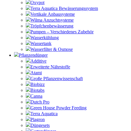
Oxypot
Terra Aquatica Bewässerungssystem
Vertikale Anbausysteme
Wilma Anzuchtsysteme
Tröpfchenbewässerung
Pumpen – Verschiedenes Zubehör
Wasserkühlung
Wassertank
Wasserfilter & Osmose
Pflanzendünger
Additive
Erweiterte Nährstoffe
Atami
Große Pflanzenwissenschaft
Biobizz
Biotabs
Canna
Dutch Pro
Green House Powder Feeding
Terra Aquatica
Plagron
Düngesets