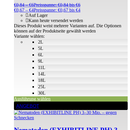
€
0,84
–
€
6
Preisspanne: €0,84 bis €6
€
0,67
–
€
4
Preisspanne: €0,67 bis €4
Auf Lager
Kann heute versendet werden
Dieses Produkt weist mehrere Varianten auf. Die Optionen
können auf der Produktseite gewählt werden
Variante wählen:
2L
5L
6L
9L
11L
14L
18L
25L
30L
Ausführung wählen
ANGEBOT