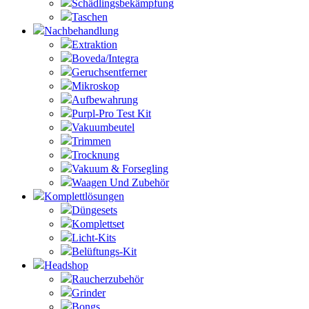
Schädlingsbekämpfung
Taschen
Nachbehandlung
Extraktion
Boveda/Integra
Geruchsentferner
Mikroskop
Aufbewahrung
Purpl-Pro Test Kit
Vakuumbeutel
Trimmen
Trocknung
Vakuum & Forsegling
Waagen Und Zubehör
Komplettlösungen
Düngesets
Komplettset
Licht-Kits
Belüftungs-Kit
Headshop
Raucherzubehör
Grinder
Bongs