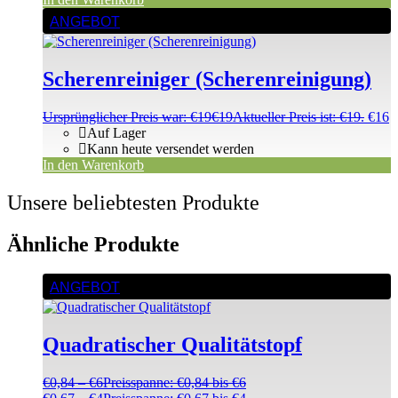
ANGEBOT
Scherenreiniger (Scherenreinigung)
Ursprünglicher Preis war: €19
€
19
Aktueller Preis ist: €19.
€
16
Auf Lager
Kann heute versendet werden
In den Warenkorb
Unsere beliebtesten Produkte
Ähnliche Produkte
ANGEBOT
Quadratischer Qualitätstopf
€
0,84
–
€
6
Preisspanne: €0,84 bis €6