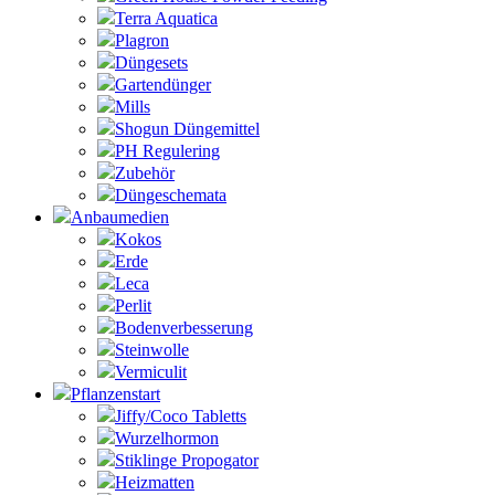
Terra Aquatica
Plagron
Düngesets
Gartendünger
Mills
Shogun Düngemittel
PH Regulering
Zubehör
Düngeschemata
Anbaumedien
Kokos
Erde
Leca
Perlit
Bodenverbesserung
Steinwolle
Vermiculit
Pflanzenstart
Jiffy/Coco Tabletts
Wurzelhormon
Stiklinge Propogator
Heizmatten