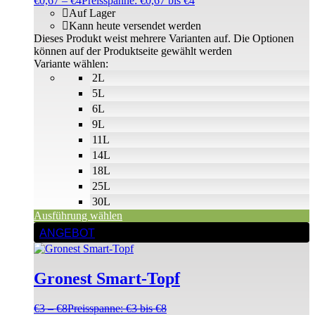
€
0,67
–
€
4
Preisspanne: €0,67 bis €4
Auf Lager
Kann heute versendet werden
Dieses Produkt weist mehrere Varianten auf. Die Optionen
können auf der Produktseite gewählt werden
Variante wählen:
2L
5L
6L
9L
11L
14L
18L
25L
30L
Ausführung wählen
ANGEBOT
Gronest Smart-Topf
€
3
–
€
8
Preisspanne: €3 bis €8