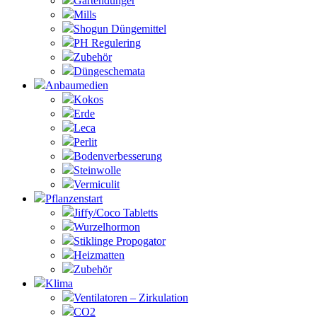
Gartendünger
Mills
Shogun Düngemittel
PH Regulering
Zubehör
Düngeschemata
Anbaumedien
Kokos
Erde
Leca
Perlit
Bodenverbesserung
Steinwolle
Vermiculit
Pflanzenstart
Jiffy/Coco Tabletts
Wurzelhormon
Stiklinge Propogator
Heizmatten
Zubehör
Klima
Ventilatoren – Zirkulation
CO2