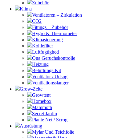
Zubehör
Klima
Ventilatoren – Zirkulation
CO2
Fittings – Zubehör
Hygro & Thermometer
Klimasteuerung
Kohlefilter
Luftfugtighed
Ona Geruchskontrolle
Heizung
Belüftungs-Kit
Ventilator / Udsug
Ventilationsslanger
Grow-Zelte
Growtent
Homebox
Mammoth
Secret Jardin
Plante Net / Scrog
Ausrüstung
Mylar Und Teichfolie