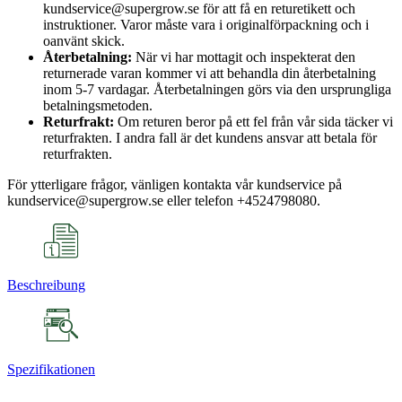
kundservice@supergrow.se för att få en returetikett och
instruktioner. Varor måste vara i originalförpackning och i
oanvänt skick.
Återbetalning:
När vi har mottagit och inspekterat den
returnerade varan kommer vi att behandla din återbetalning
inom 5-7 vardagar. Återbetalningen görs via den ursprungliga
betalningsmetoden.
Returfrakt:
Om returen beror på ett fel från vår sida täcker vi
returfrakten. I andra fall är det kundens ansvar att betala för
returfrakten.
För ytterligare frågor, vänligen kontakta vår kundservice på
kundservice@supergrow.se eller telefon +4524798080.
Beschreibung
Spezifikationen