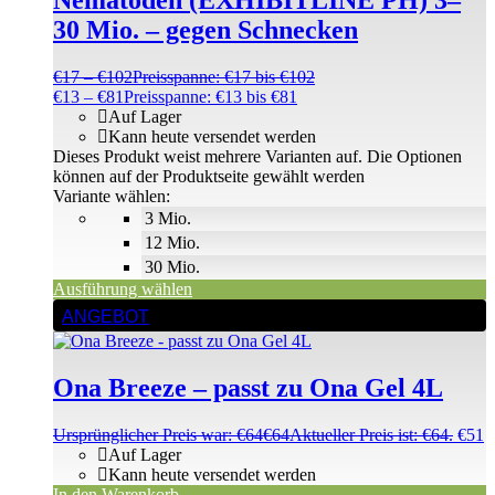
Nematoden (EXHIBITLINE PH) 3–
30 Mio. – gegen Schnecken
€
17
–
€
102
Preisspanne: €17 bis €102
€
13
–
€
81
Preisspanne: €13 bis €81
Auf Lager
Kann heute versendet werden
Dieses Produkt weist mehrere Varianten auf. Die Optionen
können auf der Produktseite gewählt werden
Variante wählen:
3 Mio.
12 Mio.
30 Mio.
Ausführung wählen
ANGEBOT
Ona Breeze – passt zu Ona Gel 4L
Ursprünglicher Preis war: €64
€
64
Aktueller Preis ist: €64.
€
51
Auf Lager
Kann heute versendet werden
In den Warenkorb