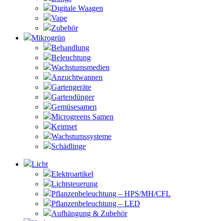
Digitale Waagen
Vape
Zubehör
Mikrogrün
Behandlung
Beleuchtung
Wachstumsmedien
Anzuchtwannen
Gartengeräte
Gartendünger
Gemüsesamen
Microgreens Samen
Keimset
Wachstumssysteme
Schädlinge
Licht
Elektroartikel
Lichtsteuerung
Pflanzenbeleuchtung – HPS/MH/CFL
Pflanzenbeleuchtung – LED
Aufhängung & Zubehör