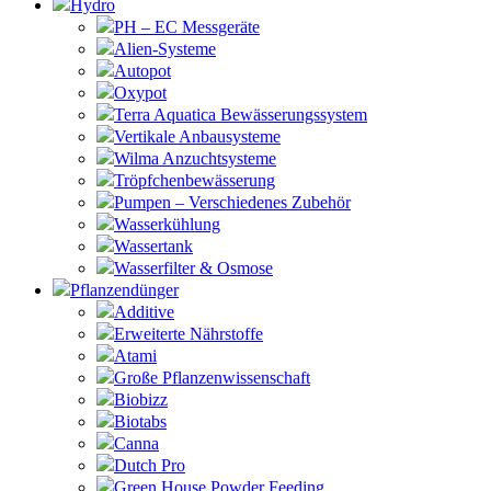
Hydro
PH – EC Messgeräte
Alien-Systeme
Autopot
Oxypot
Terra Aquatica Bewässerungssystem
Vertikale Anbausysteme
Wilma Anzuchtsysteme
Tröpfchenbewässerung
Pumpen – Verschiedenes Zubehör
Wasserkühlung
Wassertank
Wasserfilter & Osmose
Pflanzendünger
Additive
Erweiterte Nährstoffe
Atami
Große Pflanzenwissenschaft
Biobizz
Biotabs
Canna
Dutch Pro
Green House Powder Feeding