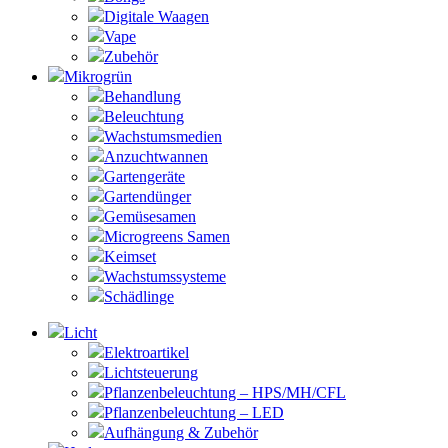
Digitale Waagen
Vape
Zubehör
Mikrogrün
Behandlung
Beleuchtung
Wachstumsmedien
Anzuchtwannen
Gartengeräte
Gartendünger
Gemüsesamen
Microgreens Samen
Keimset
Wachstumssysteme
Schädlinge
Licht
Elektroartikel
Lichtsteuerung
Pflanzenbeleuchtung – HPS/MH/CFL
Pflanzenbeleuchtung – LED
Aufhängung & Zubehör