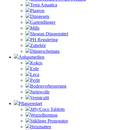
Terra Aquatica
Plagron
Düngesets
Gartendünger
Mills
Shogun Düngemittel
PH Regulering
Zubehör
Düngeschemata
Anbaumedien
Kokos
Erde
Leca
Perlit
Bodenverbesserung
Steinwolle
Vermiculit
Pflanzenstart
Jiffy/Coco Tabletts
Wurzelhormon
Stiklinge Propogator
Heizmatten