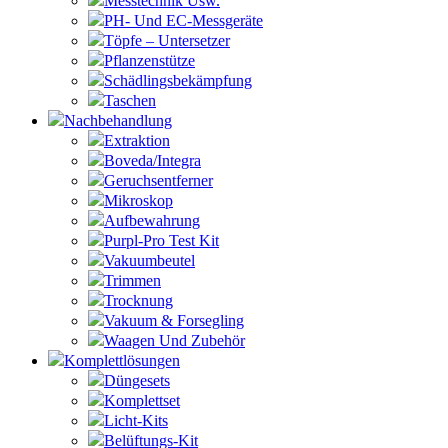
Messtechnik Usw.
PH- Und EC-Messgeräte
Töpfe – Untersetzer
Pflanzenstütze
Schädlingsbekämpfung
Taschen
Nachbehandlung
Extraktion
Boveda/Integra
Geruchsentferner
Mikroskop
Aufbewahrung
Purpl-Pro Test Kit
Vakuumbeutel
Trimmen
Trocknung
Vakuum & Forsegling
Waagen Und Zubehör
Komplettlösungen
Düngesets
Komplettset
Licht-Kits
Belüftungs-Kit