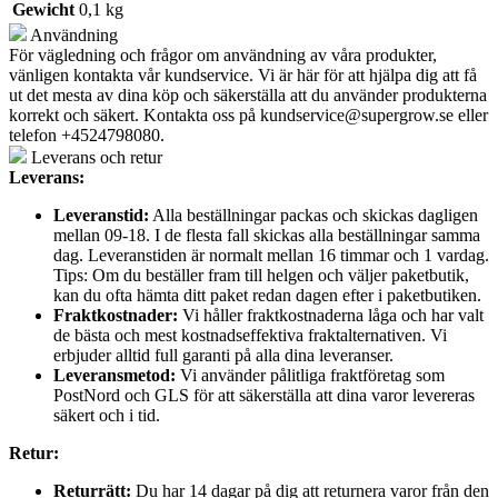
Gewicht
0,1 kg
Användning
För vägledning och frågor om användning av våra produkter,
vänligen kontakta vår kundservice. Vi är här för att hjälpa dig att få
ut det mesta av dina köp och säkerställa att du använder produkterna
korrekt och säkert. Kontakta oss på
kundservice@supergrow.se
eller
telefon +4524798080.
Leverans och retur
Leverans:
Leveranstid:
Alla beställningar packas och skickas dagligen
mellan 09-18. I de flesta fall skickas alla beställningar samma
dag. Leveranstiden är normalt mellan 16 timmar och 1 vardag.
Tips: Om du beställer fram till helgen och väljer paketbutik,
kan du ofta hämta ditt paket redan dagen efter i paketbutiken.
Fraktkostnader:
Vi håller fraktkostnaderna låga och har valt
de bästa och mest kostnadseffektiva fraktalternativen. Vi
erbjuder alltid full garanti på alla dina leveranser.
Leveransmetod:
Vi använder pålitliga fraktföretag som
PostNord och GLS för att säkerställa att dina varor levereras
säkert och i tid.
Retur:
Returrätt:
Du har 14 dagar på dig att returnera varor från den