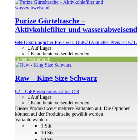
Purize Gürteltasche –
Aktivkohlefilter und wasserabweisend
€
84
Ursprünglicher Preis war: €84
€
71
Aktueller Preis ist: €71.
Auf Lager
Kann heute versendet werden
In den Warenkorb
Raw – King Size Schwarz
€
2
–
€
58
Preisspanne: €2 bis €58
Auf Lager
Kann heute versendet werden
Dieses Produkt weist mehrere Varianten auf. Die Optionen
können auf der Produktseite gewählt werden
Variante wählen:
1 Stk.
10 Stk.
50 Stk.