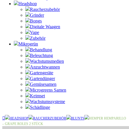
Headshop
Raucherzubehör
Grinder
Bongs
Digitale Waagen
Vape
Zubehör
Mikrogrün
Behandlung
Beleuchtung
Wachstumsmedien
Anzuchtwannen
Gartengeräte
Gartendünger
Gemüsesamen
Microgreens Samen
Keimset
Wachstumssysteme
Schädlinge
HEADSHOP
RAUCHERZUBEHÖR
BLUNTS
HEMPER HEMPARILLO
– GRAPE ROLES 2 STÜCK