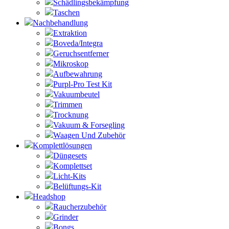
Schädlingsbekämpfung
Taschen
Nachbehandlung
Extraktion
Boveda/Integra
Geruchsentferner
Mikroskop
Aufbewahrung
Purpl-Pro Test Kit
Vakuumbeutel
Trimmen
Trocknung
Vakuum & Forsegling
Waagen Und Zubehör
Komplettlösungen
Düngesets
Komplettset
Licht-Kits
Belüftungs-Kit
Headshop
Raucherzubehör
Grinder
Bongs