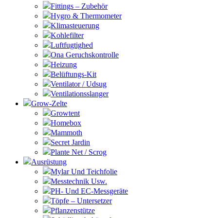
Fittings – Zubehör
Hygro & Thermometer
Klimasteuerung
Kohlefilter
Luftfugtighed
Ona Geruchskontrolle
Heizung
Belüftungs-Kit
Ventilator / Udsug
Ventilationsslanger
Grow-Zelte
Growtent
Homebox
Mammoth
Secret Jardin
Plante Net / Scrog
Ausrüstung
Mylar Und Teichfolie
Messtechnik Usw.
PH- Und EC-Messgeräte
Töpfe – Untersetzer
Pflanzenstütze