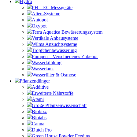
Hydro
PH – EC Messgeräte
Alien-Systeme
Autopot
Oxypot
Terra Aquatica Bewässerungssystem
Vertikale Anbausysteme
Wilma Anzuchtsysteme
Tröpfchenbewässerung
Pumpen – Verschiedenes Zubehör
Wasserkühlung
Wassertank
Wasserfilter & Osmose
Pflanzendünger
Additive
Erweiterte Nährstoffe
Atami
Große Pflanzenwissenschaft
Biobizz
Biotabs
Canna
Dutch Pro
Green House Powder Feeding