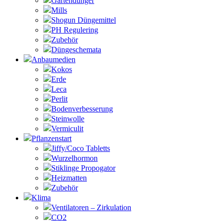
Gartendünger
Mills
Shogun Düngemittel
PH Regulering
Zubehör
Düngeschemata
Anbaumedien
Kokos
Erde
Leca
Perlit
Bodenverbesserung
Steinwolle
Vermiculit
Pflanzenstart
Jiffy/Coco Tabletts
Wurzelhormon
Stiklinge Propogator
Heizmatten
Zubehör
Klima
Ventilatoren – Zirkulation
CO2