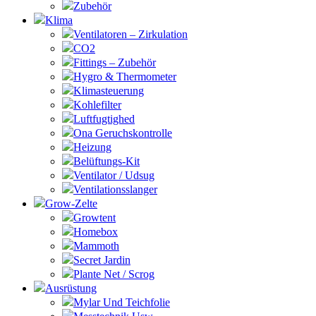
Zubehör
Klima
Ventilatoren – Zirkulation
CO2
Fittings – Zubehör
Hygro & Thermometer
Klimasteuerung
Kohlefilter
Luftfugtighed
Ona Geruchskontrolle
Heizung
Belüftungs-Kit
Ventilator / Udsug
Ventilationsslanger
Grow-Zelte
Growtent
Homebox
Mammoth
Secret Jardin
Plante Net / Scrog
Ausrüstung
Mylar Und Teichfolie