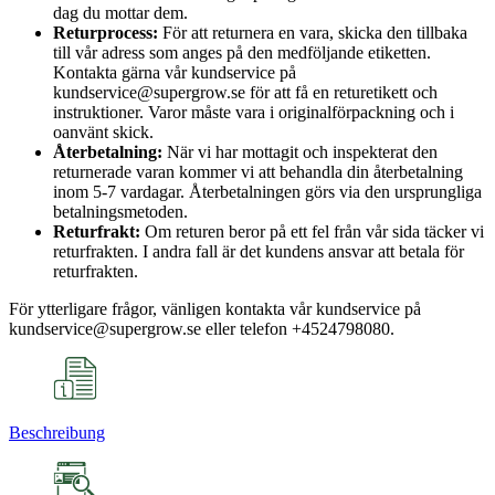
dag du mottar dem.
Returprocess:
För att returnera en vara, skicka den tillbaka
till vår adress som anges på den medföljande etiketten.
Kontakta gärna vår kundservice på
kundservice@supergrow.se för att få en returetikett och
instruktioner. Varor måste vara i originalförpackning och i
oanvänt skick.
Återbetalning:
När vi har mottagit och inspekterat den
returnerade varan kommer vi att behandla din återbetalning
inom 5-7 vardagar. Återbetalningen görs via den ursprungliga
betalningsmetoden.
Returfrakt:
Om returen beror på ett fel från vår sida täcker vi
returfrakten. I andra fall är det kundens ansvar att betala för
returfrakten.
För ytterligare frågor, vänligen kontakta vår kundservice på
kundservice@supergrow.se eller telefon +4524798080.
Beschreibung