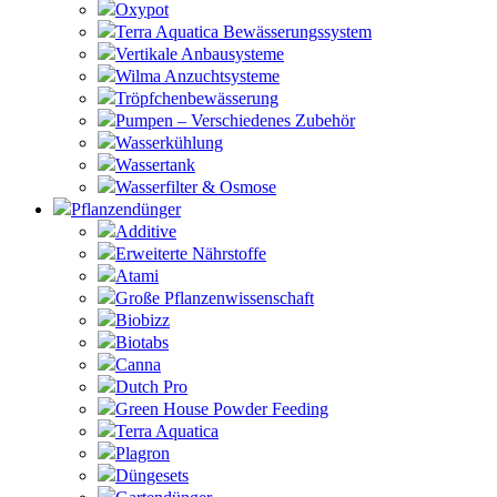
Oxypot
Terra Aquatica Bewässerungssystem
Vertikale Anbausysteme
Wilma Anzuchtsysteme
Tröpfchenbewässerung
Pumpen – Verschiedenes Zubehör
Wasserkühlung
Wassertank
Wasserfilter & Osmose
Pflanzendünger
Additive
Erweiterte Nährstoffe
Atami
Große Pflanzenwissenschaft
Biobizz
Biotabs
Canna
Dutch Pro
Green House Powder Feeding
Terra Aquatica
Plagron
Düngesets