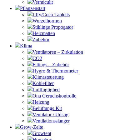
Vermiculit
Pflanzenstart
Jiffy/Coco Tabletts
Wurzelhormon
Stiklinge Propogator
Heizmatten
Zubehör
Klima
Ventilatoren – Zirkulation
CO2
Fittings – Zubehör
Hygro & Thermometer
Klimasteuerung
Kohlefilter
Luftfugtighed
Ona Geruchskontrolle
Heizung
Belüftungs-Kit
Ventilator / Udsug
Ventilationsslanger
Grow-Zelte
Growtent
Homebox