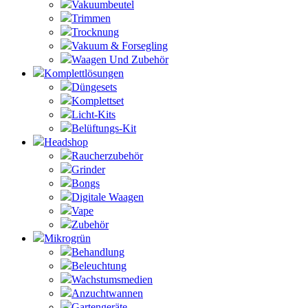
Vakuumbeutel
Trimmen
Trocknung
Vakuum & Forsegling
Waagen Und Zubehör
Komplettlösungen
Düngesets
Komplettset
Licht-Kits
Belüftungs-Kit
Headshop
Raucherzubehör
Grinder
Bongs
Digitale Waagen
Vape
Zubehör
Mikrogrün
Behandlung
Beleuchtung
Wachstumsmedien
Anzuchtwannen
Gartengeräte