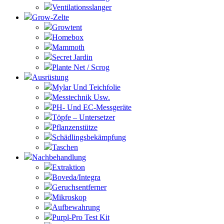
Ventilationsslanger
Grow-Zelte
Growtent
Homebox
Mammoth
Secret Jardin
Plante Net / Scrog
Ausrüstung
Mylar Und Teichfolie
Messtechnik Usw.
PH- Und EC-Messgeräte
Töpfe – Untersetzer
Pflanzenstütze
Schädlingsbekämpfung
Taschen
Nachbehandlung
Extraktion
Boveda/Integra
Geruchsentferner
Mikroskop
Aufbewahrung
Purpl-Pro Test Kit