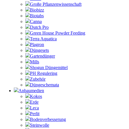
Große Pflanzenwissenschaft
Biobizz
Biotabs
Canna
Dutch Pro
Green House Powder Feeding
Terra Aquatica
Plagron
Düngesets
Gartendünger
Mills
Shogun Düngemittel
PH Regulering
Zubehör
Düngeschemata
Anbaumedien
Kokos
Erde
Leca
Perlit
Bodenverbesserung
Steinwolle