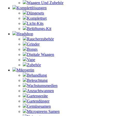
Waagen Und Zubehör
Komplettlösungen
Düngesets
Komplettset
Licht-Kits
Belüftungs-Kit
Headshop
Raucherzubehör
Grinder
Bongs
Digitale Waagen
Vape
Zubehör
Mikrogrün
Behandlung
Beleuchtung
Wachstumsmedien
Anzuchtwannen
Gartengeräte
Gartendünger
Gemüsesamen
Microgreens Samen