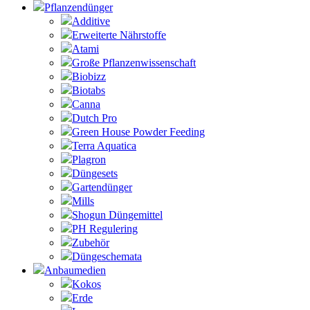
Pflanzendünger
Additive
Erweiterte Nährstoffe
Atami
Große Pflanzenwissenschaft
Biobizz
Biotabs
Canna
Dutch Pro
Green House Powder Feeding
Terra Aquatica
Plagron
Düngesets
Gartendünger
Mills
Shogun Düngemittel
PH Regulering
Zubehör
Düngeschemata
Anbaumedien
Kokos
Erde