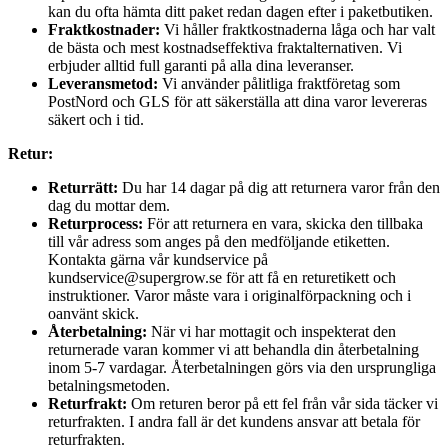
kan du ofta hämta ditt paket redan dagen efter i paketbutiken.
Fraktkostnader:
Vi håller fraktkostnaderna låga och har valt
de bästa och mest kostnadseffektiva fraktalternativen. Vi
erbjuder alltid full garanti på alla dina leveranser.
Leveransmetod:
Vi använder pålitliga fraktföretag som
PostNord och GLS för att säkerställa att dina varor levereras
säkert och i tid.
Retur:
Returrätt:
Du har 14 dagar på dig att returnera varor från den
dag du mottar dem.
Returprocess:
För att returnera en vara, skicka den tillbaka
till vår adress som anges på den medföljande etiketten.
Kontakta gärna vår kundservice på
kundservice@supergrow.se för att få en returetikett och
instruktioner. Varor måste vara i originalförpackning och i
oanvänt skick.
Återbetalning:
När vi har mottagit och inspekterat den
returnerade varan kommer vi att behandla din återbetalning
inom 5-7 vardagar. Återbetalningen görs via den ursprungliga
betalningsmetoden.
Returfrakt:
Om returen beror på ett fel från vår sida täcker vi
returfrakten. I andra fall är det kundens ansvar att betala för
returfrakten.