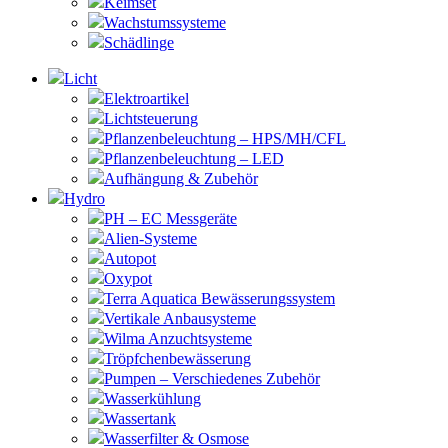
Keimset
Wachstumssysteme
Schädlinge
Licht
Elektroartikel
Lichtsteuerung
Pflanzenbeleuchtung – HPS/MH/CFL
Pflanzenbeleuchtung – LED
Aufhängung & Zubehör
Hydro
PH – EC Messgeräte
Alien-Systeme
Autopot
Oxypot
Terra Aquatica Bewässerungssystem
Vertikale Anbausysteme
Wilma Anzuchtsysteme
Tröpfchenbewässerung
Pumpen – Verschiedenes Zubehör
Wasserkühlung
Wassertank
Wasserfilter & Osmose