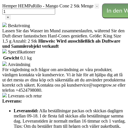
Hemper HEMPaRillo - Mango Cone 2 Stk Menge
-
In den 
+
Beskrivning
Lassen Sie das Wasser im Mund zusammenlaufen, während Sie den
Duft dieser fantastischen Hanf-Cones genießen. Größe: King Size
1,5 g Anzahl: 2 Stk
Hinweis: Wird ausschließlich als Duftware
und Sammlerobjekt verkauft
Specifikationer
Gewicht
0,1 kg
Användning
För vägledning och frågor om användning av våra produkter,
vänligen kontakta vår kundservice. Vi är här för att hjälpa dig att få
ut det mesta av dina köp och säkerställa att du använder produkterna
korrekt och säkert. Kontakta oss på
kundservice@supergrow.se
eller
telefon +4524798080.
Leverans och retur
Leverans:
Leveranstid:
Alla beställningar packas och skickas dagligen
mellan 09-18. I de flesta fall skickas alla beställningar samma
dag. Leveranstiden är normalt mellan 16 timmar och 1 vardag.
Tips: Om du beställer fram till helgen och väljer paketbutik,