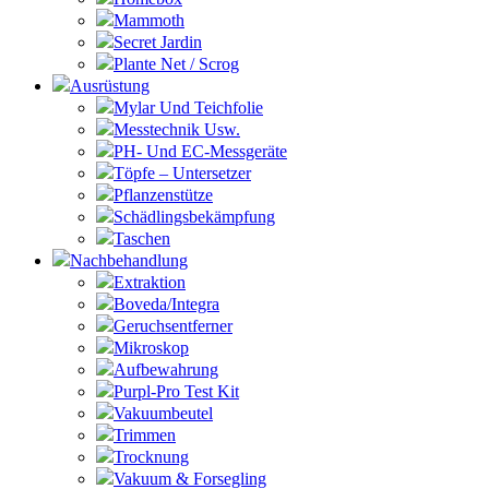
Mammoth
Secret Jardin
Plante Net / Scrog
Ausrüstung
Mylar Und Teichfolie
Messtechnik Usw.
PH- Und EC-Messgeräte
Töpfe – Untersetzer
Pflanzenstütze
Schädlingsbekämpfung
Taschen
Nachbehandlung
Extraktion
Boveda/Integra
Geruchsentferner
Mikroskop
Aufbewahrung
Purpl-Pro Test Kit
Vakuumbeutel
Trimmen
Trocknung
Vakuum & Forsegling