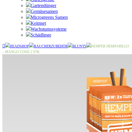
Gartendünger
Gemüsesamen
Microgreens Samen
Keimset
Wachstumssysteme
Schädlinge
HEADSHOP
RAUCHERZUBEHÖR
BLUNTS
HEMPER HEMPARILLO
– MANGO CONE 2 STK