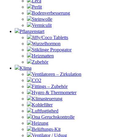
Leca
Perlit
Bodenverbesserung
Steinwolle
Vermiculit
Pflanzenstart
Jiffy/Coco Tabletts
Wurzelhormon
Stiklinge Propogator
Heizmatten
Zubehör
Klima
Ventilatoren – Zirkulation
CO2
Fittings – Zubehör
Hygro & Thermometer
Klimasteuerung
Kohlefilter
Luftfugtighed
Ona Geruchskontrolle
Heizung
Belüftungs-Kit
Ventilator / Udsug