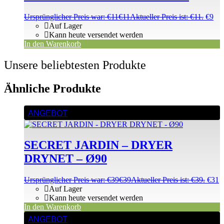
Ursprünglicher Preis war: €11
€
11
Aktueller Preis ist: €11.
€
9
Auf Lager
Kann heute versendet werden
In den Warenkorb
Unsere beliebtesten Produkte
Ähnliche Produkte
ANGEBOT
SECRET JARDIN – DRYER
DRYNET – Ø90
Ursprünglicher Preis war: €39
€
39
Aktueller Preis ist: €39.
€
31
Auf Lager
Kann heute versendet werden
In den Warenkorb
ANGEBOT