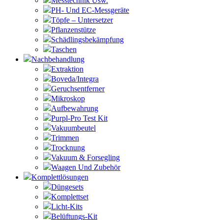
Messtechnik Usw.
PH- Und EC-Messgeräte
Töpfe – Untersetzer
Pflanzenstütze
Schädlingsbekämpfung
Taschen
Nachbehandlung
Extraktion
Boveda/Integra
Geruchsentferner
Mikroskop
Aufbewahrung
Purpl-Pro Test Kit
Vakuumbeutel
Trimmen
Trocknung
Vakuum & Forsegling
Waagen Und Zubehör
Komplettlösungen
Düngesets
Komplettset
Licht-Kits
Belüftungs-Kit