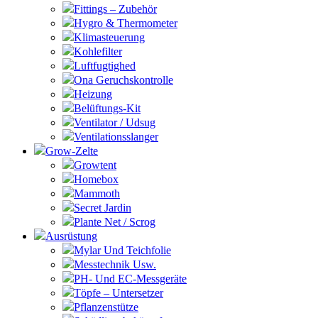
Fittings – Zubehör
Hygro & Thermometer
Klimasteuerung
Kohlefilter
Luftfugtighed
Ona Geruchskontrolle
Heizung
Belüftungs-Kit
Ventilator / Udsug
Ventilationsslanger
Grow-Zelte
Growtent
Homebox
Mammoth
Secret Jardin
Plante Net / Scrog
Ausrüstung
Mylar Und Teichfolie
Messtechnik Usw.
PH- Und EC-Messgeräte
Töpfe – Untersetzer
Pflanzenstütze