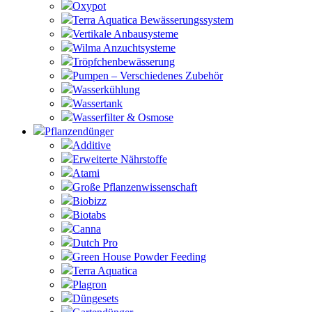
Oxypot
Terra Aquatica Bewässerungssystem
Vertikale Anbausysteme
Wilma Anzuchtsysteme
Tröpfchenbewässerung
Pumpen – Verschiedenes Zubehör
Wasserkühlung
Wassertank
Wasserfilter & Osmose
Pflanzendünger
Additive
Erweiterte Nährstoffe
Atami
Große Pflanzenwissenschaft
Biobizz
Biotabs
Canna
Dutch Pro
Green House Powder Feeding
Terra Aquatica
Plagron
Düngesets