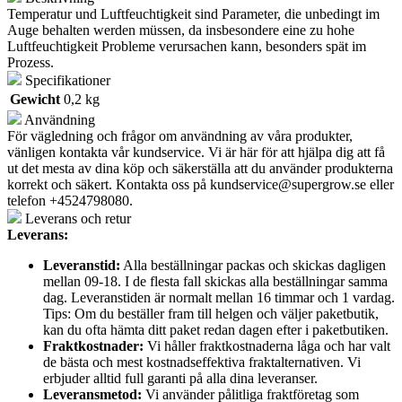
Temperatur und Luftfeuchtigkeit sind Parameter, die unbedingt im
Auge behalten werden müssen, da insbesondere eine zu hohe
Luftfeuchtigkeit Probleme verursachen kann, besonders spät im
Prozess.
Specifikationer
Gewicht
0,2 kg
Användning
För vägledning och frågor om användning av våra produkter,
vänligen kontakta vår kundservice. Vi är här för att hjälpa dig att få
ut det mesta av dina köp och säkerställa att du använder produkterna
korrekt och säkert. Kontakta oss på
kundservice@supergrow.se
eller
telefon +4524798080.
Leverans och retur
Leverans:
Leveranstid:
Alla beställningar packas och skickas dagligen
mellan 09-18. I de flesta fall skickas alla beställningar samma
dag. Leveranstiden är normalt mellan 16 timmar och 1 vardag.
Tips: Om du beställer fram till helgen och väljer paketbutik,
kan du ofta hämta ditt paket redan dagen efter i paketbutiken.
Fraktkostnader:
Vi håller fraktkostnaderna låga och har valt
de bästa och mest kostnadseffektiva fraktalternativen. Vi
erbjuder alltid full garanti på alla dina leveranser.
Leveransmetod:
Vi använder pålitliga fraktföretag som