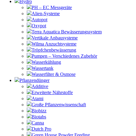
Hydro
PH – EC Messgeräte
Alien-Systeme
Autopot
Oxypot
Terra Aquatica Bewässerungssystem
Vertikale Anbausysteme
Wilma Anzuchtsysteme
Tröpfchenbewässerung
Pumpen – Verschiedenes Zubehör
Wasserkühlung
Wassertank
Wasserfilter & Osmose
Pflanzendünger
Additive
Erweiterte Nährstoffe
Atami
Große Pflanzenwissenschaft
Biobizz
Biotabs
Canna
Dutch Pro
Green House Powder Feeding