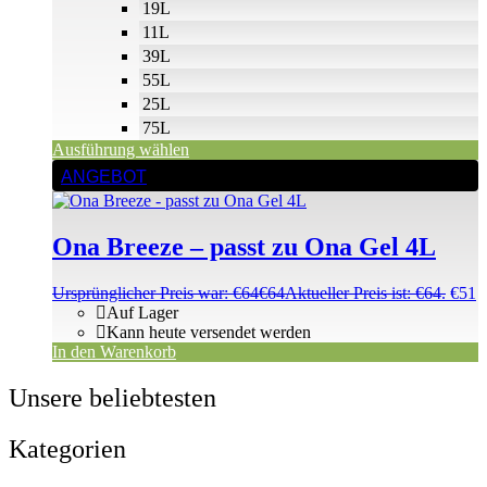
19L
11L
39L
55L
25L
75L
Ausführung wählen
ANGEBOT
Ona Breeze – passt zu Ona Gel 4L
Ursprünglicher Preis war: €64
€
64
Aktueller Preis ist: €64.
€
51
Auf Lager
Kann heute versendet werden
In den Warenkorb
Unsere beliebtesten
Kategorien