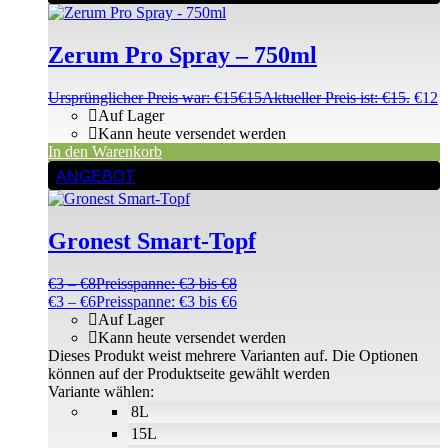
Zerum Pro Spray – 750ml
Ursprünglicher Preis war: €15
€
15
Aktueller Preis ist: €15.
€
12
Auf Lager
Kann heute versendet werden
In den Warenkorb
ANGEBOT
Gronest Smart-Topf
€
3
–
€
8
Preisspanne: €3 bis €8
€
3
–
€
6
Preisspanne: €3 bis €6
Auf Lager
Kann heute versendet werden
Dieses Produkt weist mehrere Varianten auf. Die Optionen
können auf der Produktseite gewählt werden
Variante wählen:
8L
15L