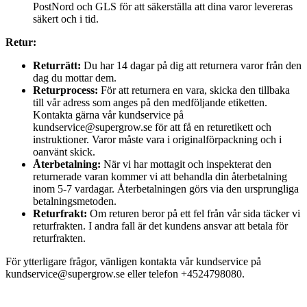
PostNord och GLS för att säkerställa att dina varor levereras
säkert och i tid.
Retur:
Returrätt:
Du har 14 dagar på dig att returnera varor från den
dag du mottar dem.
Returprocess:
För att returnera en vara, skicka den tillbaka
till vår adress som anges på den medföljande etiketten.
Kontakta gärna vår kundservice på
kundservice@supergrow.se för att få en returetikett och
instruktioner. Varor måste vara i originalförpackning och i
oanvänt skick.
Återbetalning:
När vi har mottagit och inspekterat den
returnerade varan kommer vi att behandla din återbetalning
inom 5-7 vardagar. Återbetalningen görs via den ursprungliga
betalningsmetoden.
Returfrakt:
Om returen beror på ett fel från vår sida täcker vi
returfrakten. I andra fall är det kundens ansvar att betala för
returfrakten.
För ytterligare frågor, vänligen kontakta vår kundservice på
kundservice@supergrow.se eller telefon +4524798080.