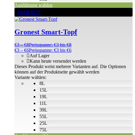
Ausführung wählen
ANGEBOT
Gronest Smart-Topf
€
3
–
€
8
Preisspanne: €3 bis €8
€
3
–
€
6
Preisspanne: €3 bis €6
Auf Lager
Kann heute versendet werden
Dieses Produkt weist mehrere Varianten auf. Die Optionen
können auf der Produktseite gewählt werden
Variante wählen:
8L
15L
19L
11L
39L
55L
25L
75L