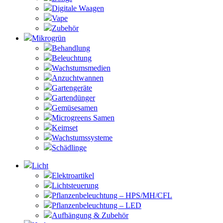
Digitale Waagen
Vape
Zubehör
Mikrogrün
Behandlung
Beleuchtung
Wachstumsmedien
Anzuchtwannen
Gartengeräte
Gartendünger
Gemüsesamen
Microgreens Samen
Keimset
Wachstumssysteme
Schädlinge
Licht
Elektroartikel
Lichtsteuerung
Pflanzenbeleuchtung – HPS/MH/CFL
Pflanzenbeleuchtung – LED
Aufhängung & Zubehör