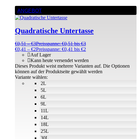
ANGEBOT
Quadratische Untertasse
€
0,51
–
€
3
Preisspanne: €0,51 bis €3
€
0,41
–
€
2
Preisspanne: €0,41 bis €2
Auf Lager
Kann heute versendet werden
Dieses Produkt weist mehrere Varianten auf. Die Optionen
können auf der Produktseite gewählt werden
Variante wählen:
2L
5L
6L
9L
11L
14L
18L
25L
30L