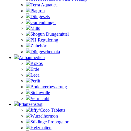
Terra Aquatica
Plagron
Düngesets
Gartendünger
Mills
Shogun Düngemittel
PH Regulering
Zubehör
Düngeschemata
Anbaumedien
Kokos
Erde
Leca
Perlit
Bodenverbesserung
Steinwolle
Vermiculit
Pflanzenstart
Jiffy/Coco Tabletts
Wurzelhormon
Stiklinge Propogator
Heizmatten