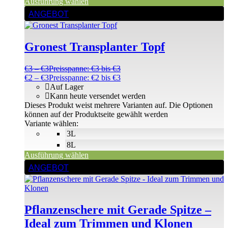
Ausführung wählen
ANGEBOT
Gronest Transplanter Topf
€
3
–
€
3
Preisspanne: €3 bis €3
€
2
–
€
3
Preisspanne: €2 bis €3
Auf Lager
Kann heute versendet werden
Dieses Produkt weist mehrere Varianten auf. Die Optionen
können auf der Produktseite gewählt werden
Variante wählen:
3L
8L
Ausführung wählen
ANGEBOT
Pflanzenschere mit Gerade Spitze –
Ideal zum Trimmen und Klonen