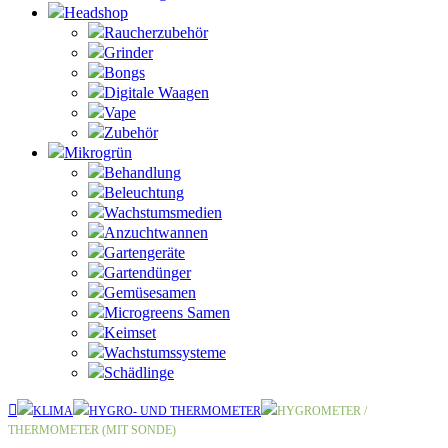
Headshop
Raucherzubehör
Grinder
Bongs
Digitale Waagen
Vape
Zubehör
Mikrogrün
Behandlung
Beleuchtung
Wachstumsmedien
Anzuchtwannen
Gartengeräte
Gartendünger
Gemüsesamen
Microgreens Samen
Keimset
Wachstumssysteme
Schädlinge
KLIMA
HYGRO- UND THERMOMETER
HYGROMETER /
THERMOMETER (MIT SONDE)