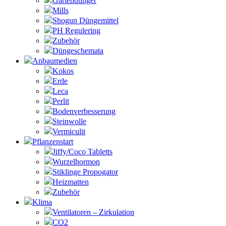
Gartendünger
Mills
Shogun Düngemittel
PH Regulering
Zubehör
Düngeschemata
Anbaumedien
Kokos
Erde
Leca
Perlit
Bodenverbesserung
Steinwolle
Vermiculit
Pflanzenstart
Jiffy/Coco Tabletts
Wurzelhormon
Stiklinge Propogator
Heizmatten
Zubehör
Klima
Ventilatoren – Zirkulation
CO2