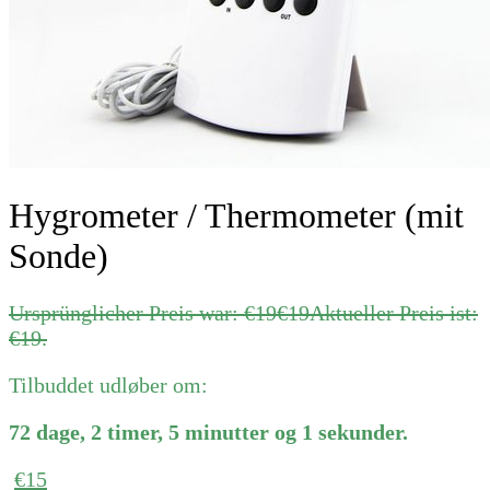
Hygrometer / Thermometer (mit
Sonde)
Ursprünglicher Preis war: €19
€
19
Aktueller Preis ist:
€19.
Tilbuddet udløber om:
72
dage
,
2
timer
,
5
minutter
og
1
sekunder
.
€
15