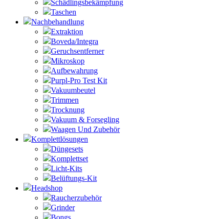
Schädlingsbekämpfung
Taschen
Nachbehandlung
Extraktion
Boveda/Integra
Geruchsentferner
Mikroskop
Aufbewahrung
Purpl-Pro Test Kit
Vakuumbeutel
Trimmen
Trocknung
Vakuum & Forsegling
Waagen Und Zubehör
Komplettlösungen
Düngesets
Komplettset
Licht-Kits
Belüftungs-Kit
Headshop
Raucherzubehör
Grinder
Bongs