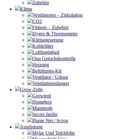
Zubehör
Klima
Ventilatoren – Zirkulation
CO2
Fittings – Zubehör
Hygro & Thermometer
Klimasteuerung
Kohlefilter
Luftfugtighed
Ona Geruchskontrolle
Heizung
Belüftungs-Kit
Ventilator / Udsug
Ventilationsslanger
Grow-Zelte
Growtent
Homebox
Mammoth
Secret Jardin
Plante Net / Scrog
Ausrüstung
Mylar Und Teichfolie