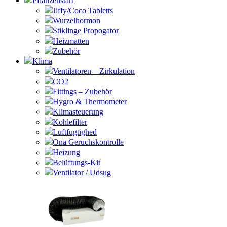
Pflanzenstart
Jiffy/Coco Tabletts
Wurzelhormon
Stiklinge Propogator
Heizmatten
Zubehör
Klima
Ventilatoren – Zirkulation
CO2
Fittings – Zubehör
Hygro & Thermometer
Klimasteuerung
Kohlefilter
Luftfugtighed
Ona Geruchskontrolle
Heizung
Belüftungs-Kit
Ventilator / Udsug