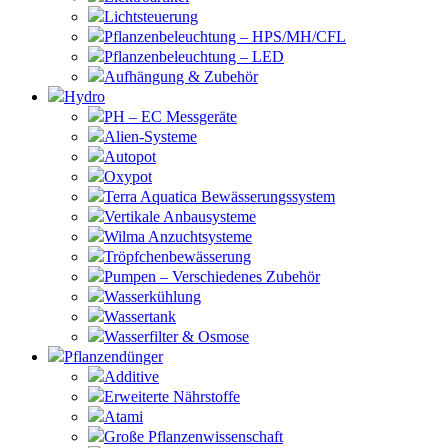
Lichtsteuerung
Pflanzenbeleuchtung – HPS/MH/CFL
Pflanzenbeleuchtung – LED
Aufhängung & Zubehör
Hydro
PH – EC Messgeräte
Alien-Systeme
Autopot
Oxypot
Terra Aquatica Bewässerungssystem
Vertikale Anbausysteme
Wilma Anzuchtsysteme
Tröpfchenbewässerung
Pumpen – Verschiedenes Zubehör
Wasserkühlung
Wassertank
Wasserfilter & Osmose
Pflanzendünger
Additive
Erweiterte Nährstoffe
Atami
Große Pflanzenwissenschaft