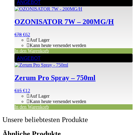
ANGEBOT
OZONISATOR 7W – 200MG/H
Ursprünglicher
Aktueller
€
78
€
62
Preis
Preis
Auf Lager
war:
ist:
Kann heute versendet werden
€78
€78.
In den Warenkorb
ANGEBOT
Zerum Pro Spray – 750ml
Ursprünglicher
Aktueller
€
15
€
12
Preis
Preis
Auf Lager
war:
ist:
Kann heute versendet werden
€15
€15.
In den Warenkorb
Unsere beliebtesten Produkte
Ähnliche Produkte