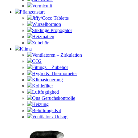
Vermiculit
Pflanzenstart
Jiffy/Coco Tabletts
Wurzelhormon
Stiklinge Propogator
Heizmatten
Zubehör
Klima
Ventilatoren – Zirkulation
CO2
Fittings – Zubehör
Hygro & Thermometer
Klimasteuerung
Kohlefilter
Luftfugtighed
Ona Geruchskontrolle
Heizung
Belüftungs-Kit
Ventilator / Udsug