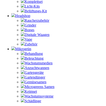
Komplettset
Licht-Kits
Belüftungs-Kit
Headshop
Raucherzubehör
Grinder
Bongs
Digitale Waagen
Vape
Zubehör
Mikrogrün
Behandlung
Beleuchtung
Wachstumsmedien
Anzuchtwannen
Gartengeräte
Gartendünger
Gemüsesamen
Microgreens Samen
Keimset
Wachstumssysteme
Schädlinge