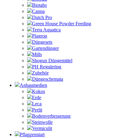
Biotabs
Canna
Dutch Pro
Green House Powder Feeding
Terra Aquatica
Plagron
Düngesets
Gartendünger
Mills
Shogun Düngemittel
PH Regulering
Zubehör
Düngeschemata
Anbaumedien
Kokos
Erde
Leca
Perlit
Bodenverbesserung
Steinwolle
Vermiculit
Pflanzenstart