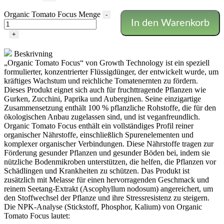
Organic Tomato Focus Menge
-
In den Warenkorb
+
Beskrivning
„Organic Tomato Focus“ von Growth Technology ist ein speziell
formulierter, konzentrierter Flüssigdünger, der entwickelt wurde, um
kräftiges Wachstum und reichliche Tomatenernten zu fördern.
Dieses Produkt eignet sich auch für fruchttragende Pflanzen wie
Gurken, Zucchini, Paprika und Auberginen. Seine einzigartige
Zusammensetzung enthält 100 % pflanzliche Rohstoffe, die für den
ökologischen Anbau zugelassen sind, und ist veganfreundlich.
Organic Tomato Focus enthält ein vollständiges Profil reiner
organischer Nährstoffe, einschließlich Spurenelementen und
komplexer organischer Verbindungen. Diese Nährstoffe tragen zur
Förderung gesunder Pflanzen und gesunder Böden bei, indem sie
nützliche Bodenmikroben unterstützen, die helfen, die Pflanzen vor
Schädlingen und Krankheiten zu schützen. Das Produkt ist
zusätzlich mit Melasse für einen hervorragenden Geschmack und
reinem Seetang-Extrakt (Ascophyllum nodosum) angereichert, um
den Stoffwechsel der Pflanze und ihre Stressresistenz zu steigern.
Die NPK-Analyse (Stickstoff, Phosphor, Kalium) von Organic
Tomato Focus lautet: