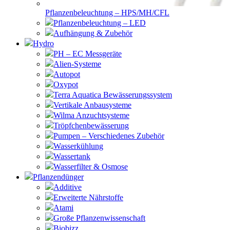
Pflanzenbeleuchtung – HPS/MH/CFL
Pflanzenbeleuchtung – LED
Aufhängung & Zubehör
Hydro
PH – EC Messgeräte
Alien-Systeme
Autopot
Oxypot
Terra Aquatica Bewässerungssystem
Vertikale Anbausysteme
Wilma Anzuchtsysteme
Tröpfchenbewässerung
Pumpen – Verschiedenes Zubehör
Wasserkühlung
Wassertank
Wasserfilter & Osmose
Pflanzendünger
Additive
Erweiterte Nährstoffe
Atami
Große Pflanzenwissenschaft
Biobizz