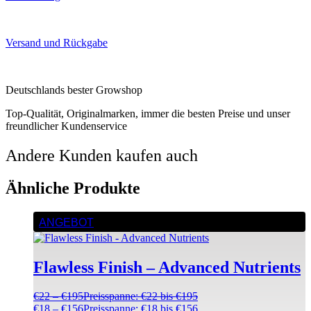
Versand und Rückgabe
Deutschlands bester Growshop
Top-Qualität, Originalmarken, immer die besten Preise und unser
freundlicher Kundenservice
Andere Kunden kaufen auch
Ähnliche Produkte
ANGEBOT
Flawless Finish – Advanced Nutrients
€
22
–
€
195
Preisspanne: €22 bis €195
€
18
–
€
156
Preisspanne: €18 bis €156