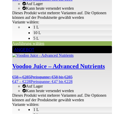
Auf Lager
Kann heute versendet werden
Dieses Produkt weist mehrere Varianten auf. Die Optionen
können auf der Produktseite gewählt werden
Variante wählen:
1 L
10 L
5 L
Ausführung wählen
ANGEBOT
Voodoo Juice – Advanced Nutrients
€
58
–
€
285
Preisspanne: €58 bis €285
€
47
–
€
228
Preisspanne: €47 bis €228
Auf Lager
Kann heute versendet werden
Dieses Produkt weist mehrere Varianten auf. Die Optionen
können auf der Produktseite gewählt werden
Variante wählen:
1 L