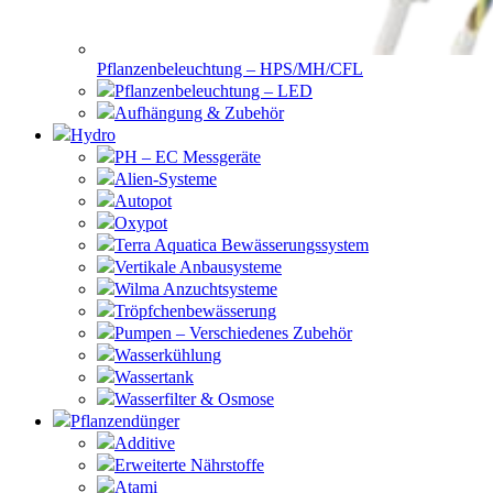
Pflanzenbeleuchtung – HPS/MH/CFL
Pflanzenbeleuchtung – LED
Aufhängung & Zubehör
Hydro
PH – EC Messgeräte
Alien-Systeme
Autopot
Oxypot
Terra Aquatica Bewässerungssystem
Vertikale Anbausysteme
Wilma Anzuchtsysteme
Tröpfchenbewässerung
Pumpen – Verschiedenes Zubehör
Wasserkühlung
Wassertank
Wasserfilter & Osmose
Pflanzendünger
Additive
Erweiterte Nährstoffe
Atami