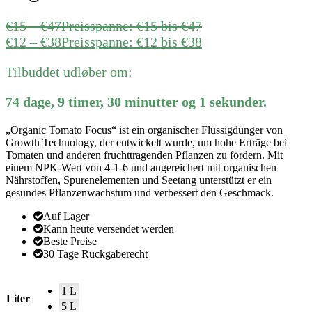
€
15
–
€
47
Preisspanne: €15 bis €47
€
12
–
€
38
Preisspanne: €12 bis €38
Tilbuddet udløber om:
74
dage
,
9
timer
,
30
minutter
og
1
sekunder
.
„Organic Tomato Focus“ ist ein organischer Flüssigdünger von
Growth Technology, der entwickelt wurde, um hohe Erträge bei
Tomaten und anderen fruchttragenden Pflanzen zu fördern. Mit
einem NPK-Wert von 4-1-6 und angereichert mit organischen
Nährstoffen, Spurenelementen und Seetang unterstützt er ein
gesundes Pflanzenwachstum und verbessert den Geschmack.
Auf Lager
Kann heute versendet werden
Beste Preise
30 Tage Rückgaberecht
1 L
Liter
5 L