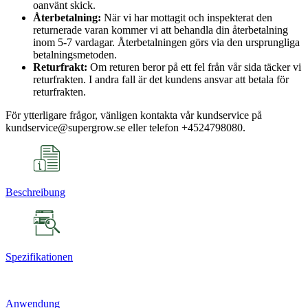
oanvänt skick.
Återbetalning:
När vi har mottagit och inspekterat den
returnerade varan kommer vi att behandla din återbetalning
inom 5-7 vardagar. Återbetalningen görs via den ursprungliga
betalningsmetoden.
Returfrakt:
Om returen beror på ett fel från vår sida täcker vi
returfrakten. I andra fall är det kundens ansvar att betala för
returfrakten.
För ytterligare frågor, vänligen kontakta vår kundservice på
kundservice@supergrow.se eller telefon +4524798080.
Beschreibung
Spezifikationen
Anwendung