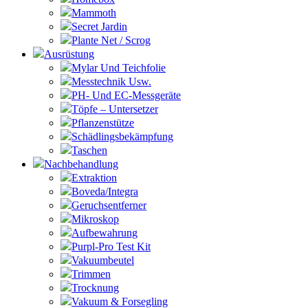
Mammoth
Secret Jardin
Plante Net / Scrog
Ausrüstung
Mylar Und Teichfolie
Messtechnik Usw.
PH- Und EC-Messgeräte
Töpfe – Untersetzer
Pflanzenstütze
Schädlingsbekämpfung
Taschen
Nachbehandlung
Extraktion
Boveda/Integra
Geruchsentferner
Mikroskop
Aufbewahrung
Purpl-Pro Test Kit
Vakuumbeutel
Trimmen
Trocknung
Vakuum & Forsegling