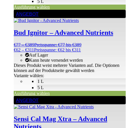
5 L
Ausführung wählen
ANGEBOT
Bud Ignitor – Advanced Nutrients
€
77
–
€
389
Preisspanne: €77 bis €389
€
62
–
€
311
Preisspanne: €62 bis €311
Auf Lager
Kann heute versendet werden
Dieses Produkt weist mehrere Varianten auf. Die Optionen
können auf der Produktseite gewählt werden
Variante wählen:
1 L
5 L
Ausführung wählen
ANGEBOT
Sensi Cal Mag Xtra – Advanced
Nutrients