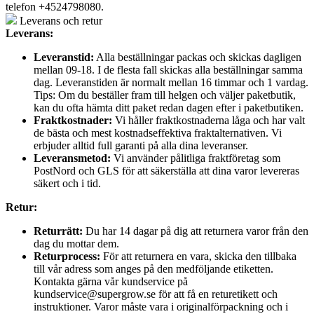
telefon +4524798080.
Leverans och retur
Leverans:
Leveranstid:
Alla beställningar packas och skickas dagligen
mellan 09-18. I de flesta fall skickas alla beställningar samma
dag. Leveranstiden är normalt mellan 16 timmar och 1 vardag.
Tips: Om du beställer fram till helgen och väljer paketbutik,
kan du ofta hämta ditt paket redan dagen efter i paketbutiken.
Fraktkostnader:
Vi håller fraktkostnaderna låga och har valt
de bästa och mest kostnadseffektiva fraktalternativen. Vi
erbjuder alltid full garanti på alla dina leveranser.
Leveransmetod:
Vi använder pålitliga fraktföretag som
PostNord och GLS för att säkerställa att dina varor levereras
säkert och i tid.
Retur:
Returrätt:
Du har 14 dagar på dig att returnera varor från den
dag du mottar dem.
Returprocess:
För att returnera en vara, skicka den tillbaka
till vår adress som anges på den medföljande etiketten.
Kontakta gärna vår kundservice på
kundservice@supergrow.se för att få en returetikett och
instruktioner. Varor måste vara i originalförpackning och i