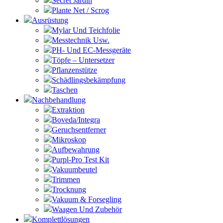
Secret Jardin
Plante Net / Scrog
Ausrüstung
Mylar Und Teichfolie
Messtechnik Usw.
PH- Und EC-Messgeräte
Töpfe – Untersetzer
Pflanzenstütze
Schädlingsbekämpfung
Taschen
Nachbehandlung
Extraktion
Boveda/Integra
Geruchsentferner
Mikroskop
Aufbewahrung
Purpl-Pro Test Kit
Vakuumbeutel
Trimmen
Trocknung
Vakuum & Forsegling
Waagen Und Zubehör
Komplettlösungen