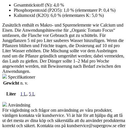
Gesamtstickstoff (N): 4,0 %
Phosphorpentoxid (P2O5): 1,0 % (elementarer P: 0,4 %)
Kaliumoxid (K2O): 6,0 % (elementares K: 5,0 %)
Zusätzlich enthält es Makro- und Spurenelemente wie Calcium und
Eisen. Die Anwendungshinweise für „Organic Tomato Focus“
umfassen, die Flasche vor Gebrauch gut zu schütteln. Für
Jungpflanzen 5 ml pro Liter sauberes Wasser hinzufügen. Wenn die
Pflanzen blühen und Früchte tragen, die Dosierung auf 10 ml pro
Liter Wasser erhöhen. Die Mischung sollte vor dem Ausbringen
rund um die Pflanze gründlich umgerührt werden; dabei vermeiden,
das Laub zu gießen. Der Dünger sollte 1–2 Mal pro Woche
angewendet werden, mit Bewässerung nach Bedarf zwischen den
Anwendungen.
Specifikationer
Gewicht
n. v.
Liter
1 L
,
5 L
Användning
För vägledning och frågor om användning av våra produkter,
vänligen kontakta vår kundservice. Vi är här för att hjälpa dig att få
ut det mesta av dina köp och säkerställa att du använder produkterna
korrekt och säkert. Kontakta oss på
kundservice@supergrow.se
eller