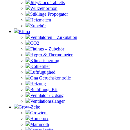
Jiffy/Coco Tabletts
Wurzelhormon
Stiklinge Propogator
Heizmatten
Zubehör
Klima
Ventilatoren – Zirkulation
CO2
Fittings – Zubehör
Hygro & Thermometer
Klimasteuerung
Kohlefilter
Luftfugtighed
Ona Geruchskontrolle
Heizung
Belüftungs-Kit
Ventilator / Udsug
Ventilationsslanger
Grow-Zelte
Growtent
Homebox
Mammoth