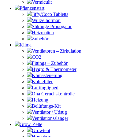
Vermiculit
Pflanzenstart
Jiffy/Coco Tabletts
Wurzelhormon
Stiklinge Propogator
Heizmatten
Zubehör
Klima
Ventilatoren – Zirkulation
CO2
Fittings – Zubehör
Hygro & Thermometer
Klimasteuerung
Kohlefilter
Luftfugtighed
Ona Geruchskontrolle
Heizung
Belüftungs-Kit
Ventilator / Udsug
Ventilationsslanger
Grow-Zelte
Growtent
Homebox