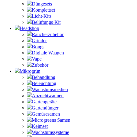
Düngesets
Komplettset
Licht-Kits
Belüftungs-Kit
Headshop
Raucherzubehör
Grinder
Bongs
Digitale Waagen
Vape
Zubehör
Mikrogrün
Behandlung
Beleuchtung
Wachstumsmedien
Anzuchtwannen
Gartengeräte
Gartendünger
Gemüsesamen
Microgreens Samen
Keimset
Wachstumssysteme