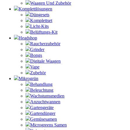
Waagen Und Zubehör
Komplettlösungen
Düngesets
Komplettset
Licht-Kits
Belüftungs-Kit
Headshop
Raucherzubehör
Grinder
Bongs
Digitale Waagen
Vape
Zubehör
Mikrogrün
Behandlung
Beleuchtung
Wachstumsmedien
Anzuchtwannen
Gartengeräte
Gartendünger
Gemüsesamen
Microgreens Samen