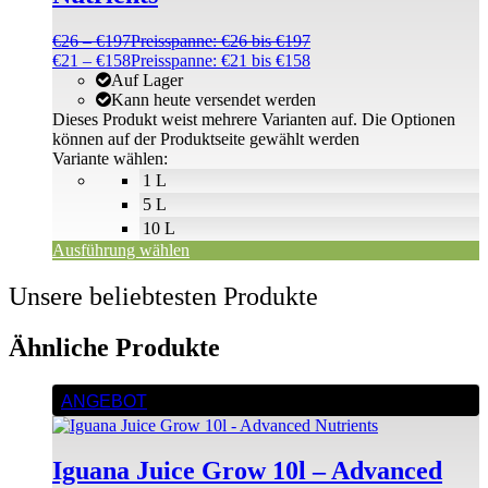
€
26
–
€
197
Preisspanne: €26 bis €197
€
21
–
€
158
Preisspanne: €21 bis €158
Auf Lager
Kann heute versendet werden
Dieses Produkt weist mehrere Varianten auf. Die Optionen
können auf der Produktseite gewählt werden
Variante wählen:
1 L
5 L
10 L
Ausführung wählen
Unsere beliebtesten Produkte
Ähnliche Produkte
ANGEBOT
Iguana Juice Grow 10l – Advanced