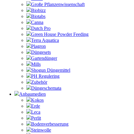
Große Pflanzenwissenschaft
Biobizz
Biotabs
Canna
Dutch Pro
Green House Powder Feeding
Terra Aquatica
Plagron
Düngesets
Gartendünger
Mills
Shogun Düngemittel
PH Regulering
Zubehör
Düngeschemata
Anbaumedien
Kokos
Erde
Leca
Perlit
Bodenverbesserung
Steinwolle