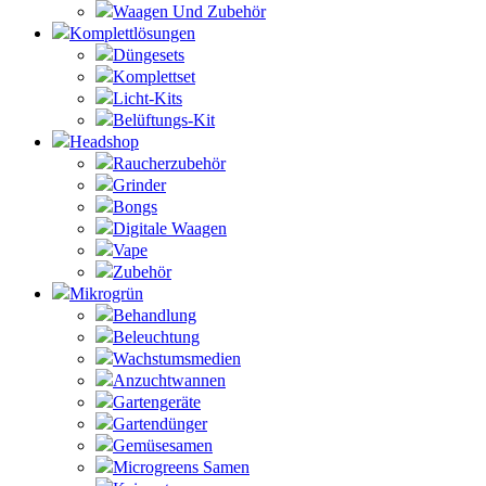
Waagen Und Zubehör
Komplettlösungen
Düngesets
Komplettset
Licht-Kits
Belüftungs-Kit
Headshop
Raucherzubehör
Grinder
Bongs
Digitale Waagen
Vape
Zubehör
Mikrogrün
Behandlung
Beleuchtung
Wachstumsmedien
Anzuchtwannen
Gartengeräte
Gartendünger
Gemüsesamen
Microgreens Samen