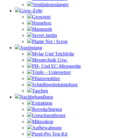
Ventilationsslanger
Grow-Zelte
Growtent
Homebox
Mammoth
Secret Jardin
Plante Net / Scrog
Ausrüstung
Mylar Und Teichfolie
Messtechnik Usw.
PH- Und EC-Messgeräte
Töpfe – Untersetzer
Pflanzenstütze
Schädlingsbekämpfung
Taschen
Nachbehandlung
Extraktion
Boveda/Integra
Geruchsentferner
Mikroskop
Aufbewahrung
Purpl-Pro Test Kit