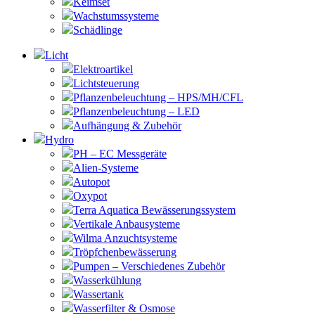
Keimset
Wachstumssysteme
Schädlinge
Licht
Elektroartikel
Lichtsteuerung
Pflanzenbeleuchtung – HPS/MH/CFL
Pflanzenbeleuchtung – LED
Aufhängung & Zubehör
Hydro
PH – EC Messgeräte
Alien-Systeme
Autopot
Oxypot
Terra Aquatica Bewässerungssystem
Vertikale Anbausysteme
Wilma Anzuchtsysteme
Tröpfchenbewässerung
Pumpen – Verschiedenes Zubehör
Wasserkühlung
Wassertank
Wasserfilter & Osmose