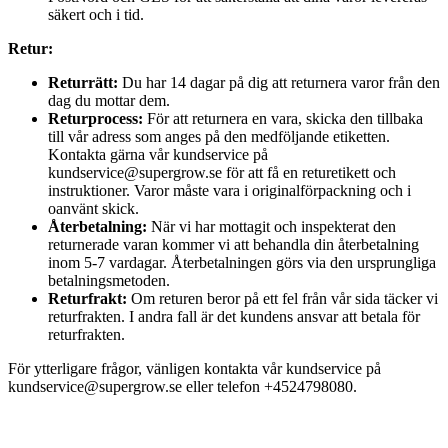
säkert och i tid.
Retur:
Returrätt:
Du har 14 dagar på dig att returnera varor från den
dag du mottar dem.
Returprocess:
För att returnera en vara, skicka den tillbaka
till vår adress som anges på den medföljande etiketten.
Kontakta gärna vår kundservice på
kundservice@supergrow.se för att få en returetikett och
instruktioner. Varor måste vara i originalförpackning och i
oanvänt skick.
Återbetalning:
När vi har mottagit och inspekterat den
returnerade varan kommer vi att behandla din återbetalning
inom 5-7 vardagar. Återbetalningen görs via den ursprungliga
betalningsmetoden.
Returfrakt:
Om returen beror på ett fel från vår sida täcker vi
returfrakten. I andra fall är det kundens ansvar att betala för
returfrakten.
För ytterligare frågor, vänligen kontakta vår kundservice på
kundservice@supergrow.se eller telefon +4524798080.