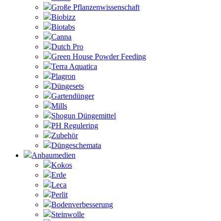
Große Pflanzenwissenschaft
Biobizz
Biotabs
Canna
Dutch Pro
Green House Powder Feeding
Terra Aquatica
Plagron
Düngesets
Gartendünger
Mills
Shogun Düngemittel
PH Regulering
Zubehör
Düngeschemata
Anbaumedien
Kokos
Erde
Leca
Perlit
Bodenverbesserung
Steinwolle