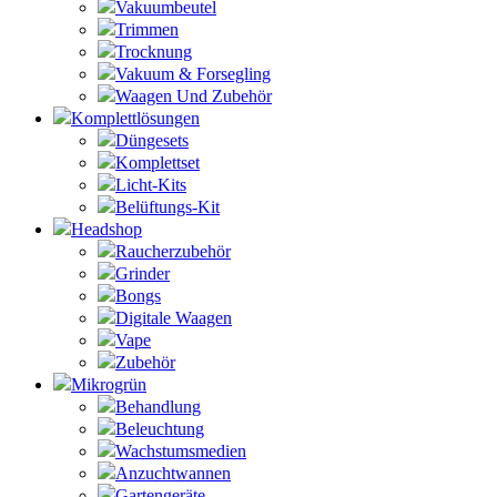
Vakuumbeutel
Trimmen
Trocknung
Vakuum & Forsegling
Waagen Und Zubehör
Komplettlösungen
Düngesets
Komplettset
Licht-Kits
Belüftungs-Kit
Headshop
Raucherzubehör
Grinder
Bongs
Digitale Waagen
Vape
Zubehör
Mikrogrün
Behandlung
Beleuchtung
Wachstumsmedien
Anzuchtwannen
Gartengeräte