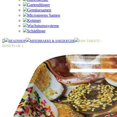
Gartendünger
Gemüsesamen
Microgreens Samen
Keimset
Wachstumssysteme
Schädlinge
HEADSHOP
MIXERBAKKE & ASKEBÆGER
RAW TABLETT –
DONUTS GR. L