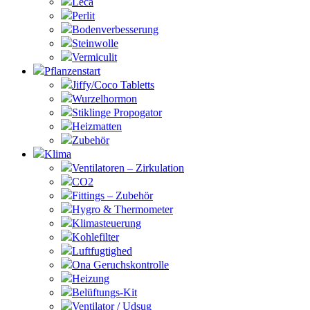
Leca
Perlit
Bodenverbesserung
Steinwolle
Vermiculit
Pflanzenstart
Jiffy/Coco Tabletts
Wurzelhormon
Stiklinge Propogator
Heizmatten
Zubehör
Klima
Ventilatoren – Zirkulation
CO2
Fittings – Zubehör
Hygro & Thermometer
Klimasteuerung
Kohlefilter
Luftfugtighed
Ona Geruchskontrolle
Heizung
Belüftungs-Kit
Ventilator / Udsug