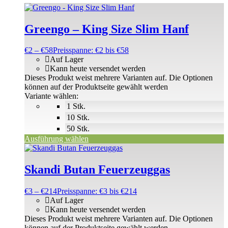
Greengo – King Size Slim Hanf
€
2
–
€
58
Preisspanne: €2 bis €58
Auf Lager
Kann heute versendet werden
Dieses Produkt weist mehrere Varianten auf. Die Optionen
können auf der Produktseite gewählt werden
Variante wählen:
1 Stk.
10 Stk.
50 Stk.
Ausführung wählen
Skandi Butan Feuerzeuggas
€
3
–
€
214
Preisspanne: €3 bis €214
Auf Lager
Kann heute versendet werden
Dieses Produkt weist mehrere Varianten auf. Die Optionen
können auf der Produktseite gewählt werden