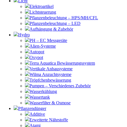
Licht
Elektroartikel
Lichtsteuerung
Pflanzenbeleuchtung – HPS/MH/CFL
Pflanzenbeleuchtung – LED
Aufhängung & Zubehör
Hydro
PH – EC Messgeräte
Alien-Systeme
Autopot
Oxypot
Terra Aquatica Bewässerungssystem
Vertikale Anbausysteme
Wilma Anzuchtsysteme
Tröpfchenbewässerung
Pumpen – Verschiedenes Zubehör
Wasserkühlung
Wassertank
Wasserfilter & Osmose
Pflanzendünger
Additive
Erweiterte Nährstoffe
Atami