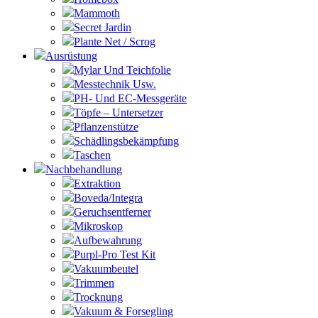
Mammoth
Secret Jardin
Plante Net / Scrog
Ausrüstung
Mylar Und Teichfolie
Messtechnik Usw.
PH- Und EC-Messgeräte
Töpfe – Untersetzer
Pflanzenstütze
Schädlingsbekämpfung
Taschen
Nachbehandlung
Extraktion
Boveda/Integra
Geruchsentferner
Mikroskop
Aufbewahrung
Purpl-Pro Test Kit
Vakuumbeutel
Trimmen
Trocknung
Vakuum & Forsegling