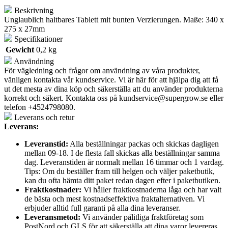
Beskrivning
Unglaublich haltbares Tablett mit bunten Verzierungen. Maße: 340 x
275 x 27mm
Specifikationer
Gewicht
0,2 kg
Användning
För vägledning och frågor om användning av våra produkter,
vänligen kontakta vår kundservice. Vi är här för att hjälpa dig att få
ut det mesta av dina köp och säkerställa att du använder produkterna
korrekt och säkert. Kontakta oss på
kundservice@supergrow.se
eller
telefon +4524798080.
Leverans och retur
Leverans:
Leveranstid:
Alla beställningar packas och skickas dagligen
mellan 09-18. I de flesta fall skickas alla beställningar samma
dag. Leveranstiden är normalt mellan 16 timmar och 1 vardag.
Tips: Om du beställer fram till helgen och väljer paketbutik,
kan du ofta hämta ditt paket redan dagen efter i paketbutiken.
Fraktkostnader:
Vi håller fraktkostnaderna låga och har valt
de bästa och mest kostnadseffektiva fraktalternativen. Vi
erbjuder alltid full garanti på alla dina leveranser.
Leveransmetod:
Vi använder pålitliga fraktföretag som
PostNord och GLS för att säkerställa att dina varor levereras