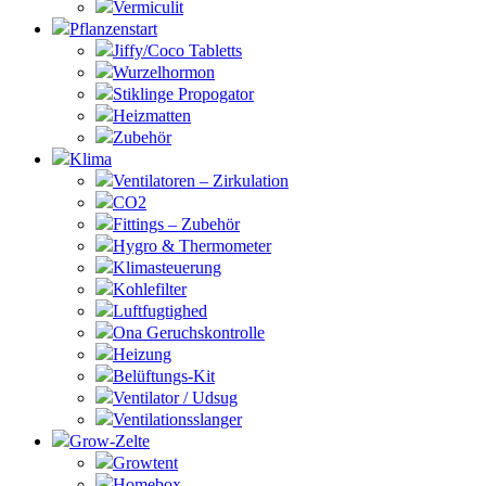
Vermiculit
Pflanzenstart
Jiffy/Coco Tabletts
Wurzelhormon
Stiklinge Propogator
Heizmatten
Zubehör
Klima
Ventilatoren – Zirkulation
CO2
Fittings – Zubehör
Hygro & Thermometer
Klimasteuerung
Kohlefilter
Luftfugtighed
Ona Geruchskontrolle
Heizung
Belüftungs-Kit
Ventilator / Udsug
Ventilationsslanger
Grow-Zelte
Growtent
Homebox