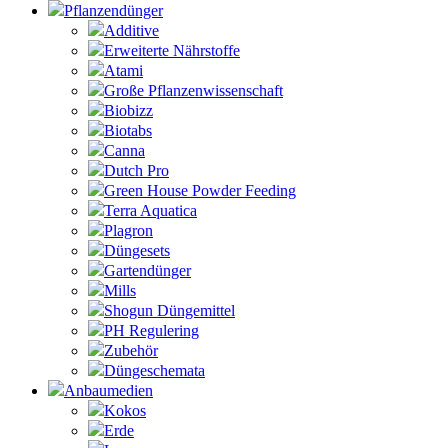
Pflanzendünger
Additive
Erweiterte Nährstoffe
Atami
Große Pflanzenwissenschaft
Biobizz
Biotabs
Canna
Dutch Pro
Green House Powder Feeding
Terra Aquatica
Plagron
Düngesets
Gartendünger
Mills
Shogun Düngemittel
PH Regulering
Zubehör
Düngeschemata
Anbaumedien
Kokos
Erde