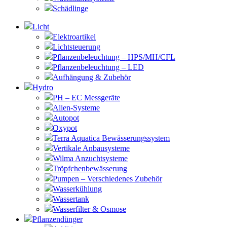
Schädlinge
Licht
Elektroartikel
Lichtsteuerung
Pflanzenbeleuchtung – HPS/MH/CFL
Pflanzenbeleuchtung – LED
Aufhängung & Zubehör
Hydro
PH – EC Messgeräte
Alien-Systeme
Autopot
Oxypot
Terra Aquatica Bewässerungssystem
Vertikale Anbausysteme
Wilma Anzuchtsysteme
Tröpfchenbewässerung
Pumpen – Verschiedenes Zubehör
Wasserkühlung
Wassertank
Wasserfilter & Osmose
Pflanzendünger