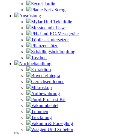
Secret Jardin
Plante Net / Scrog
Ausrüstung
Mylar Und Teichfolie
Messtechnik Usw.
PH- Und EC-Messgeräte
Töpfe – Untersetzer
Pflanzenstütze
Schädlingsbekämpfung
Taschen
Nachbehandlung
Extraktion
Boveda/Integra
Geruchsentferner
Mikroskop
Aufbewahrung
Purpl-Pro Test Kit
Vakuumbeutel
Trimmen
Trocknung
Vakuum & Forsegling
Waagen Und Zubehör