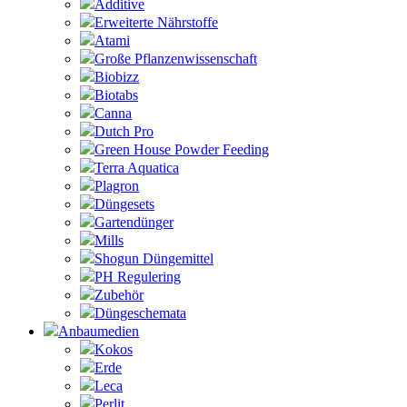
Additive
Erweiterte Nährstoffe
Atami
Große Pflanzenwissenschaft
Biobizz
Biotabs
Canna
Dutch Pro
Green House Powder Feeding
Terra Aquatica
Plagron
Düngesets
Gartendünger
Mills
Shogun Düngemittel
PH Regulering
Zubehör
Düngeschemata
Anbaumedien
Kokos
Erde
Leca
Perlit