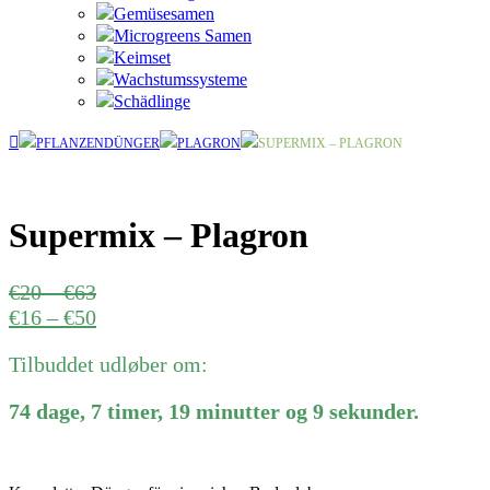
Gemüsesamen
Microgreens Samen
Keimset
Wachstumssysteme
Schädlinge
PFLANZENDÜNGER
PLAGRON
SUPERMIX – PLAGRON
Supermix – Plagron
Preisspanne:
€
20
–
€
63
€20
Preisspanne:
€
16
–
€
50
bis
€16
Tilbuddet udløber om:
€63
bis
€50
74
dage
,
7
timer
,
19
minutter
og
9
sekunder
.