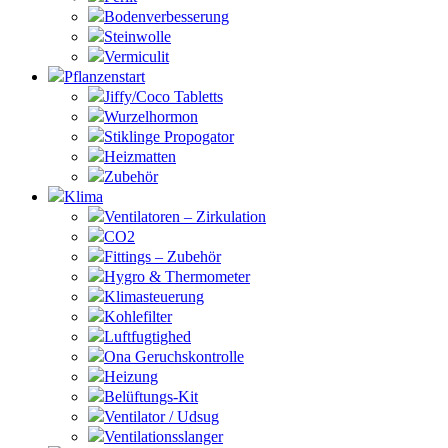
Bodenverbesserung
Steinwolle
Vermiculit
Pflanzenstart
Jiffy/Coco Tabletts
Wurzelhormon
Stiklinge Propogator
Heizmatten
Zubehör
Klima
Ventilatoren – Zirkulation
CO2
Fittings – Zubehör
Hygro & Thermometer
Klimasteuerung
Kohlefilter
Luftfugtighed
Ona Geruchskontrolle
Heizung
Belüftungs-Kit
Ventilator / Udsug
Ventilationsslanger