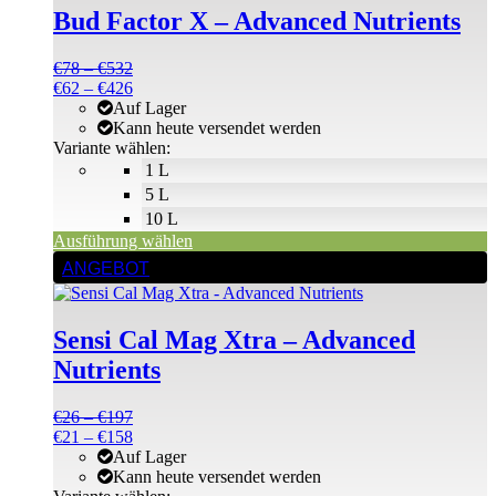
mehrere
Bud Factor X – Advanced Nutrients
Varianten
auf.
Die
Preisspanne:
€
78
–
€
532
Optionen
€78
Preisspanne:
€
62
–
€
426
können
bis
€62
Auf Lager
auf
€532
bis
Kann heute versendet werden
der
€426
Variante wählen:
Produktseite
1 L
gewählt
5 L
werden
10 L
Ausführung wählen
Dieses
ANGEBOT
Produkt
weist
mehrere
Sensi Cal Mag Xtra – Advanced
Varianten
auf.
Nutrients
Die
Optionen
Preisspanne:
€
26
–
€
197
können
€26
Preisspanne:
€
21
–
€
158
auf
bis
€21
Auf Lager
der
€197
bis
Kann heute versendet werden
Produktseite
€158