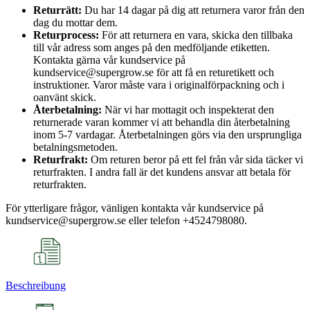
Returrätt:
Du har 14 dagar på dig att returnera varor från den
dag du mottar dem.
Returprocess:
För att returnera en vara, skicka den tillbaka
till vår adress som anges på den medföljande etiketten.
Kontakta gärna vår kundservice på
kundservice@supergrow.se för att få en returetikett och
instruktioner. Varor måste vara i originalförpackning och i
oanvänt skick.
Återbetalning:
När vi har mottagit och inspekterat den
returnerade varan kommer vi att behandla din återbetalning
inom 5-7 vardagar. Återbetalningen görs via den ursprungliga
betalningsmetoden.
Returfrakt:
Om returen beror på ett fel från vår sida täcker vi
returfrakten. I andra fall är det kundens ansvar att betala för
returfrakten.
För ytterligare frågor, vänligen kontakta vår kundservice på
kundservice@supergrow.se eller telefon +4524798080.
Beschreibung