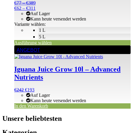
Die
Preisspanne:
€
77
–
€
389
Optionen
€77
Preisspanne:
€
62
–
€
311
können
bis
€62
Auf Lager
auf
€389
bis
Kann heute versendet werden
der
€311
Variante wählen:
Produktseite
1 L
gewählt
5 L
werden
Ausführung wählen
ANGEBOT
Iguana Juice Grow 10l – Advanced
Nutrients
Ursprünglicher
Aktueller
€
242
€
193
Preis
Preis
Auf Lager
war:
ist:
Kann heute versendet werden
€242
€242.
In den Warenkorb
Unsere beliebtesten
Kategorien