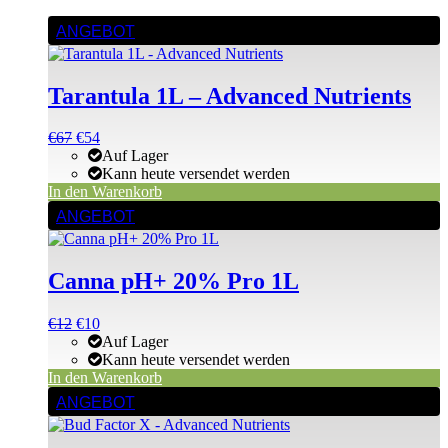
ANGEBOT
Tarantula 1L – Advanced Nutrients
Ursprünglicher
Aktueller
€
67
€
54
Preis
Preis
Auf Lager
war:
ist:
Kann heute versendet werden
€67
€67.
In den Warenkorb
ANGEBOT
Canna pH+ 20% Pro 1L
Ursprünglicher
Aktueller
€
12
€
10
Preis
Preis
Auf Lager
war:
ist:
Kann heute versendet werden
€12
€12.
In den Warenkorb
Dieses
ANGEBOT
Produkt
weist