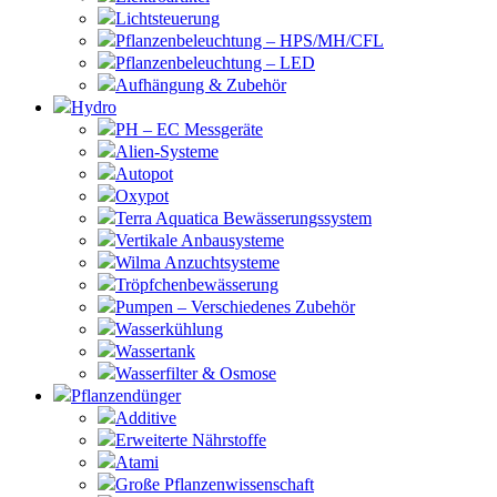
Lichtsteuerung
Pflanzenbeleuchtung – HPS/MH/CFL
Pflanzenbeleuchtung – LED
Aufhängung & Zubehör
Hydro
PH – EC Messgeräte
Alien-Systeme
Autopot
Oxypot
Terra Aquatica Bewässerungssystem
Vertikale Anbausysteme
Wilma Anzuchtsysteme
Tröpfchenbewässerung
Pumpen – Verschiedenes Zubehör
Wasserkühlung
Wassertank
Wasserfilter & Osmose
Pflanzendünger
Additive
Erweiterte Nährstoffe
Atami
Große Pflanzenwissenschaft