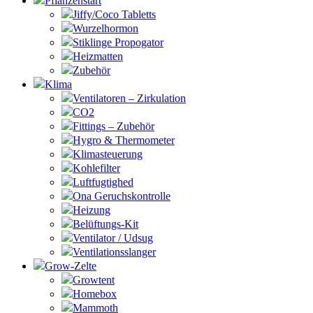
Pflanzenstart
Jiffy/Coco Tabletts
Wurzelhormon
Stiklinge Propogator
Heizmatten
Zubehör
Klima
Ventilatoren – Zirkulation
CO2
Fittings – Zubehör
Hygro & Thermometer
Klimasteuerung
Kohlefilter
Luftfugtighed
Ona Geruchskontrolle
Heizung
Belüftungs-Kit
Ventilator / Udsug
Ventilationsslanger
Grow-Zelte
Growtent
Homebox
Mammoth