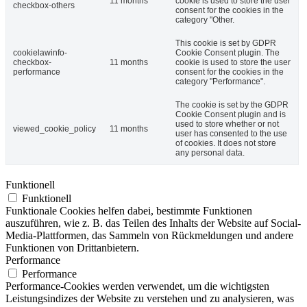
11 months
cookie is used to store the user
checkbox-others
consent for the cookies in the
category "Other.
This cookie is set by GDPR
cookielawinfo-
Cookie Consent plugin. The
checkbox-
11 months
cookie is used to store the user
performance
consent for the cookies in the
category "Performance".
The cookie is set by the GDPR
Cookie Consent plugin and is
used to store whether or not
viewed_cookie_policy
11 months
user has consented to the use
of cookies. It does not store
any personal data.
Funktionell
Funktionell
Funktionale Cookies helfen dabei, bestimmte Funktionen
auszuführen, wie z. B. das Teilen des Inhalts der Website auf Social-
Media-Plattformen, das Sammeln von Rückmeldungen und andere
Funktionen von Drittanbietern.
Performance
Performance
Performance-Cookies werden verwendet, um die wichtigsten
Leistungsindizes der Website zu verstehen und zu analysieren, was