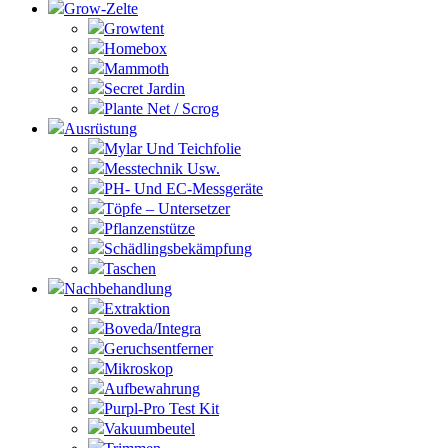
Grow-Zelte
Growtent
Homebox
Mammoth
Secret Jardin
Plante Net / Scrog
Ausrüstung
Mylar Und Teichfolie
Messtechnik Usw.
PH- Und EC-Messgeräte
Töpfe – Untersetzer
Pflanzenstütze
Schädlingsbekämpfung
Taschen
Nachbehandlung
Extraktion
Boveda/Integra
Geruchsentferner
Mikroskop
Aufbewahrung
Purpl-Pro Test Kit
Vakuumbeutel