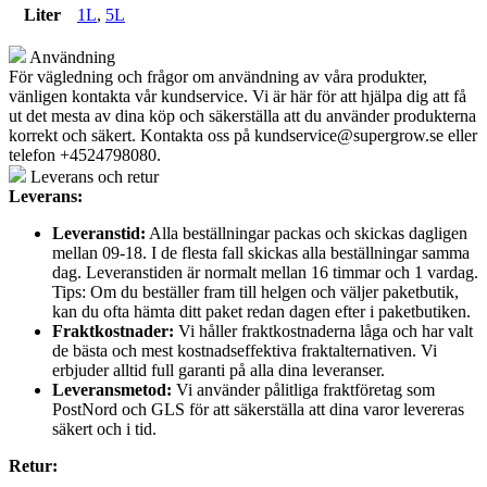
Liter
1L
,
5L
Användning
För vägledning och frågor om användning av våra produkter,
vänligen kontakta vår kundservice. Vi är här för att hjälpa dig att få
ut det mesta av dina köp och säkerställa att du använder produkterna
korrekt och säkert. Kontakta oss på
kundservice@supergrow.se
eller
telefon +4524798080.
Leverans och retur
Leverans:
Leveranstid:
Alla beställningar packas och skickas dagligen
mellan 09-18. I de flesta fall skickas alla beställningar samma
dag. Leveranstiden är normalt mellan 16 timmar och 1 vardag.
Tips: Om du beställer fram till helgen och väljer paketbutik,
kan du ofta hämta ditt paket redan dagen efter i paketbutiken.
Fraktkostnader:
Vi håller fraktkostnaderna låga och har valt
de bästa och mest kostnadseffektiva fraktalternativen. Vi
erbjuder alltid full garanti på alla dina leveranser.
Leveransmetod:
Vi använder pålitliga fraktföretag som
PostNord och GLS för att säkerställa att dina varor levereras
säkert och i tid.
Retur: