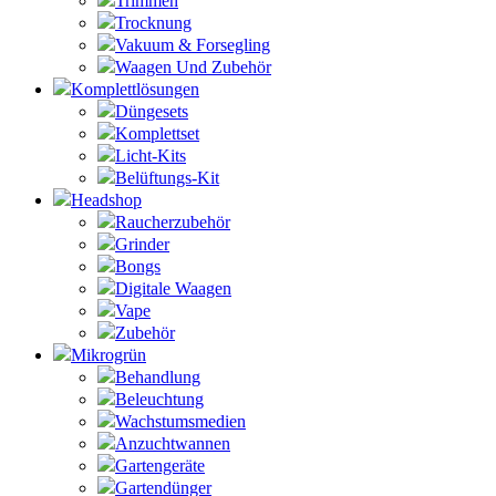
Trimmen
Trocknung
Vakuum & Forsegling
Waagen Und Zubehör
Komplettlösungen
Düngesets
Komplettset
Licht-Kits
Belüftungs-Kit
Headshop
Raucherzubehör
Grinder
Bongs
Digitale Waagen
Vape
Zubehör
Mikrogrün
Behandlung
Beleuchtung
Wachstumsmedien
Anzuchtwannen
Gartengeräte
Gartendünger