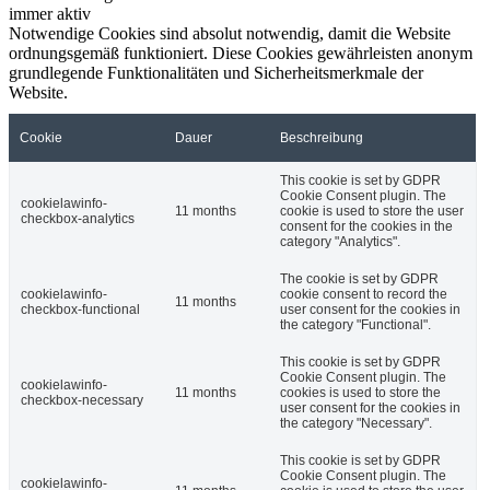
immer aktiv
Notwendige Cookies sind absolut notwendig, damit die Website
ordnungsgemäß funktioniert. Diese Cookies gewährleisten anonym
grundlegende Funktionalitäten und Sicherheitsmerkmale der
Website.
Cookie
Dauer
Beschreibung
This cookie is set by GDPR
Cookie Consent plugin. The
cookielawinfo-
11 months
cookie is used to store the user
checkbox-analytics
consent for the cookies in the
category "Analytics".
The cookie is set by GDPR
cookielawinfo-
cookie consent to record the
11 months
checkbox-functional
user consent for the cookies in
the category "Functional".
This cookie is set by GDPR
Cookie Consent plugin. The
cookielawinfo-
11 months
cookies is used to store the
checkbox-necessary
user consent for the cookies in
the category "Necessary".
This cookie is set by GDPR
Cookie Consent plugin. The
cookielawinfo-