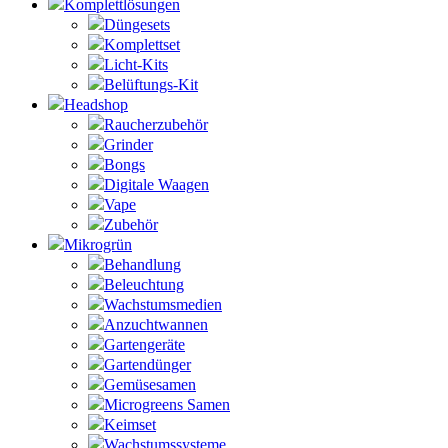
Komplettlösungen
Düngesets
Komplettset
Licht-Kits
Belüftungs-Kit
Headshop
Raucherzubehör
Grinder
Bongs
Digitale Waagen
Vape
Zubehör
Mikrogrün
Behandlung
Beleuchtung
Wachstumsmedien
Anzuchtwannen
Gartengeräte
Gartendünger
Gemüsesamen
Microgreens Samen
Keimset
Wachstumssysteme