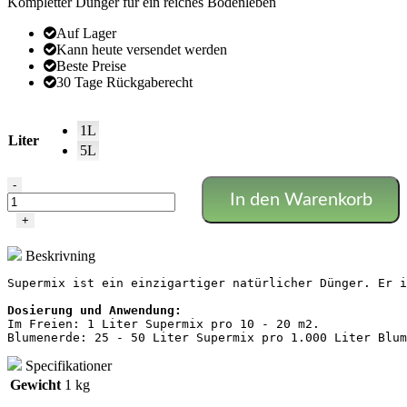
Kompletter Dünger für ein reiches Bodenleben
Auf Lager
Kann heute versendet werden
Beste Preise
30 Tage Rückgaberecht
1L
Liter
5L
Supermix
-
In den Warenkorb
-
Plagron
+
Menge
Beskrivning
Supermix ist ein einzigartiger natürlicher Dünger. Er i
Im Freien: 1 Liter Supermix pro 10 - 20 m2.

Blumenerde: 25 - 50 Liter Supermix pro 1.000 Liter Blum
Specifikationer
Gewicht
1 kg