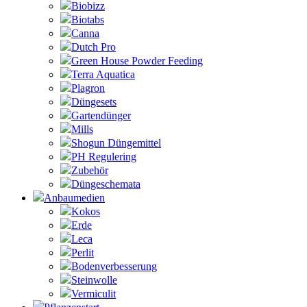
Biobizz
Biotabs
Canna
Dutch Pro
Green House Powder Feeding
Terra Aquatica
Plagron
Düngesets
Gartendünger
Mills
Shogun Düngemittel
PH Regulering
Zubehör
Düngeschemata
Anbaumedien
Kokos
Erde
Leca
Perlit
Bodenverbesserung
Steinwolle
Vermiculit