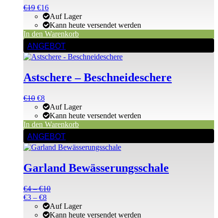
Ursprünglicher
Aktueller
€
19
€
16
Preis
Preis
Auf Lager
war:
ist:
Kann heute versendet werden
€19
€19.
In den Warenkorb
ANGEBOT
Astschere – Beschneideschere
Ursprünglicher
Aktueller
€
10
€
8
Preis
Preis
Auf Lager
war:
ist:
Kann heute versendet werden
€10
€10.
In den Warenkorb
Dieses
ANGEBOT
Produkt
weist
mehrere
Garland Bewässerungsschale
Varianten
auf.
Die
Preisspanne:
€
4
–
€
10
Optionen
Preisspanne:
€4
€
3
–
€
8
können
€3
bis
Auf Lager
auf
bis
€10
Kann heute versendet werden