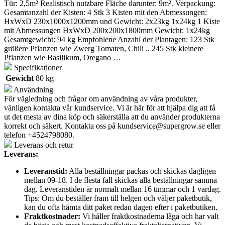
Tür: 2,5m² Realistisch nutzbare Fläche darunter: 9m². Verpackung:
Gesamtanzahl der Kisten: 4 Stk 3 Kisten mit den Abmessungen:
HxWxD 230x1000x1200mm und Gewicht: 2x23kg 1x24kg 1 Kiste
mit Abmessungen HxWxD 200x200x1800mm Gewicht: 1x24kg
Gesamtgewicht: 94 kg Empfohlene Anzahl der Plantagen: 123 Stk
größere Pflanzen wie Zwerg Tomaten, Chili .. 245 Stk kleinere
Pflanzen wie Basilikum, Oregano …
Specifikationer
Gewicht
80 kg
Användning
För vägledning och frågor om användning av våra produkter,
vänligen kontakta vår kundservice. Vi är här för att hjälpa dig att få
ut det mesta av dina köp och säkerställa att du använder produkterna
korrekt och säkert. Kontakta oss på
kundservice@supergrow.se
eller
telefon +4524798080.
Leverans och retur
Leverans:
Leveranstid:
Alla beställningar packas och skickas dagligen
mellan 09-18. I de flesta fall skickas alla beställningar samma
dag. Leveranstiden är normalt mellan 16 timmar och 1 vardag.
Tips: Om du beställer fram till helgen och väljer paketbutik,
kan du ofta hämta ditt paket redan dagen efter i paketbutiken.
Fraktkostnader:
Vi håller fraktkostnaderna låga och har valt