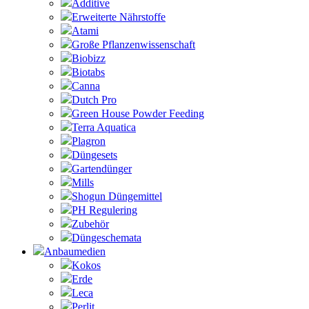
Additive
Erweiterte Nährstoffe
Atami
Große Pflanzenwissenschaft
Biobizz
Biotabs
Canna
Dutch Pro
Green House Powder Feeding
Terra Aquatica
Plagron
Düngesets
Gartendünger
Mills
Shogun Düngemittel
PH Regulering
Zubehör
Düngeschemata
Anbaumedien
Kokos
Erde
Leca
Perlit