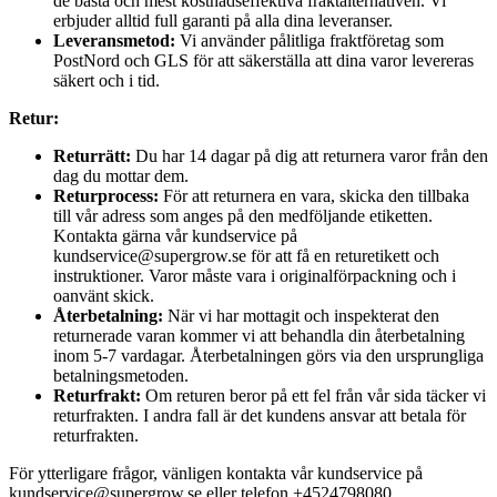
de bästa och mest kostnadseffektiva fraktalternativen. Vi
erbjuder alltid full garanti på alla dina leveranser.
Leveransmetod:
Vi använder pålitliga fraktföretag som
PostNord och GLS för att säkerställa att dina varor levereras
säkert och i tid.
Retur:
Returrätt:
Du har 14 dagar på dig att returnera varor från den
dag du mottar dem.
Returprocess:
För att returnera en vara, skicka den tillbaka
till vår adress som anges på den medföljande etiketten.
Kontakta gärna vår kundservice på
kundservice@supergrow.se för att få en returetikett och
instruktioner. Varor måste vara i originalförpackning och i
oanvänt skick.
Återbetalning:
När vi har mottagit och inspekterat den
returnerade varan kommer vi att behandla din återbetalning
inom 5-7 vardagar. Återbetalningen görs via den ursprungliga
betalningsmetoden.
Returfrakt:
Om returen beror på ett fel från vår sida täcker vi
returfrakten. I andra fall är det kundens ansvar att betala för
returfrakten.
För ytterligare frågor, vänligen kontakta vår kundservice på
kundservice@supergrow.se eller telefon +4524798080.