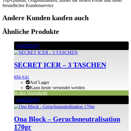
Top-Qualität, Originalmarken, immer die besten Preise und unser
freundlicher Kundenservice
Andere Kunden kaufen auch
Ähnliche Produkte
ANGEBOT
SECRET ICER – 3 TASCHEN
Ursprünglicher
Aktueller
€
51
€
41
Preis
Preis
Auf Lager
war:
ist:
Kann heute versendet werden
€52
€51.
In den Warenkorb
ANGEBOT
Ona Block – Geruchsneutralisation
170gr