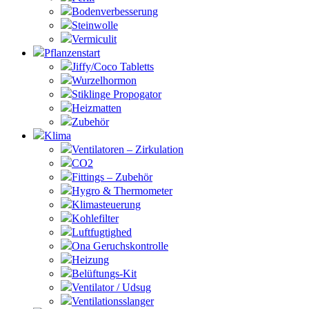
Bodenverbesserung
Steinwolle
Vermiculit
Pflanzenstart
Jiffy/Coco Tabletts
Wurzelhormon
Stiklinge Propogator
Heizmatten
Zubehör
Klima
Ventilatoren – Zirkulation
CO2
Fittings – Zubehör
Hygro & Thermometer
Klimasteuerung
Kohlefilter
Luftfugtighed
Ona Geruchskontrolle
Heizung
Belüftungs-Kit
Ventilator / Udsug
Ventilationsslanger