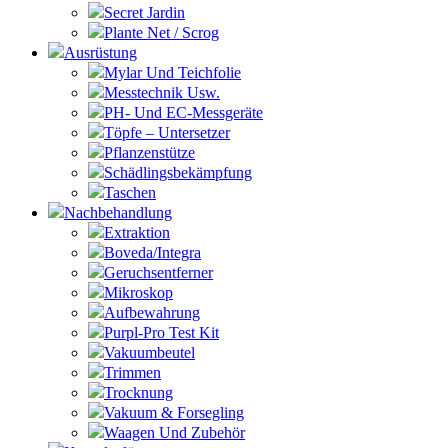
Secret Jardin
Plante Net / Scrog
Ausrüstung
Mylar Und Teichfolie
Messtechnik Usw.
PH- Und EC-Messgeräte
Töpfe – Untersetzer
Pflanzenstütze
Schädlingsbekämpfung
Taschen
Nachbehandlung
Extraktion
Boveda/Integra
Geruchsentferner
Mikroskop
Aufbewahrung
Purpl-Pro Test Kit
Vakuumbeutel
Trimmen
Trocknung
Vakuum & Forsegling
Waagen Und Zubehör