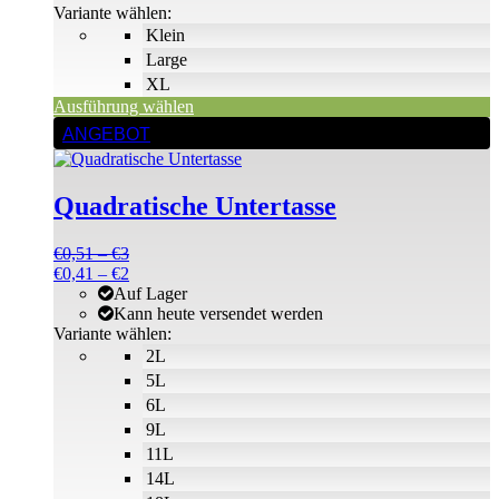
der
€8
Variante wählen:
Produktseite
Klein
gewählt
Large
werden
XL
Ausführung wählen
Dieses
ANGEBOT
Produkt
weist
mehrere
Quadratische Untertasse
Varianten
auf.
Die
Preisspanne:
€
0,51
–
€
3
Optionen
€0,51
Preisspanne:
€
0,41
–
€
2
können
bis
€0,41
Auf Lager
auf
€3
bis
Kann heute versendet werden
der
€2
Variante wählen:
Produktseite
2L
gewählt
5L
werden
6L
9L
11L
14L