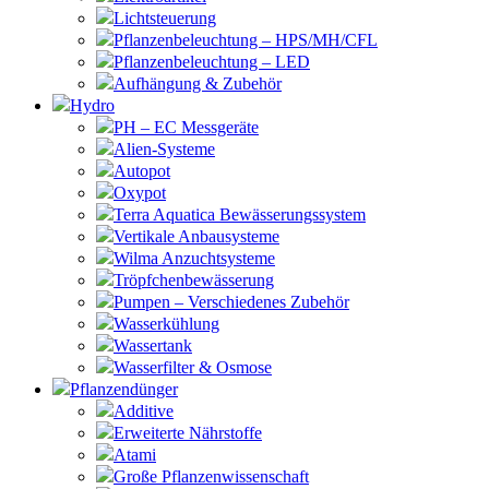
Lichtsteuerung
Pflanzenbeleuchtung – HPS/MH/CFL
Pflanzenbeleuchtung – LED
Aufhängung & Zubehör
Hydro
PH – EC Messgeräte
Alien-Systeme
Autopot
Oxypot
Terra Aquatica Bewässerungssystem
Vertikale Anbausysteme
Wilma Anzuchtsysteme
Tröpfchenbewässerung
Pumpen – Verschiedenes Zubehör
Wasserkühlung
Wassertank
Wasserfilter & Osmose
Pflanzendünger
Additive
Erweiterte Nährstoffe
Atami
Große Pflanzenwissenschaft