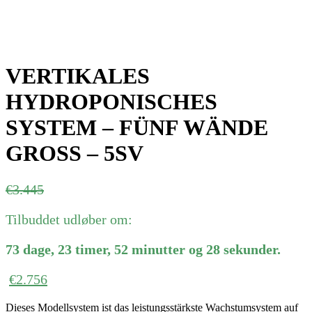
VERTIKALES
HYDROPONISCHES
SYSTEM – FÜNF WÄNDE
GROSS – 5SV
Ursprünglicher
Aktueller
€
3.445
Preis
Preis
Tilbuddet udløber om:
war:
ist:
€3.445
€3.445.
73
dage
,
23
timer
,
52
minutter
og
28
sekunder
.
€
2.756
Dieses Modellsystem ist das leistungsstärkste Wachstumsystem auf