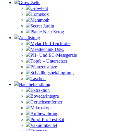
Grow-Zelte
Growtent
Homebox
Mammoth
Secret Jardin
Plante Net / Scrog
Ausrüstung
Mylar Und Teichfolie
Messtechnik Usw.
PH- Und EC-Messgeräte
Töpfe – Untersetzer
Pflanzenstütze
Schädlingsbekämpfung
Taschen
Nachbehandlung
Extraktion
Boveda/Integra
Geruchsentferner
Mikroskop
Aufbewahrung
Purpl-Pro Test Kit
Vakuumbeutel