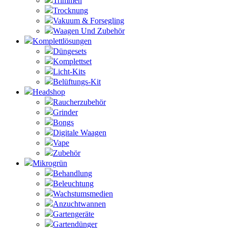
Trimmen
Trocknung
Vakuum & Forsegling
Waagen Und Zubehör
Komplettlösungen
Düngesets
Komplettset
Licht-Kits
Belüftungs-Kit
Headshop
Raucherzubehör
Grinder
Bongs
Digitale Waagen
Vape
Zubehör
Mikrogrün
Behandlung
Beleuchtung
Wachstumsmedien
Anzuchtwannen
Gartengeräte
Gartendünger