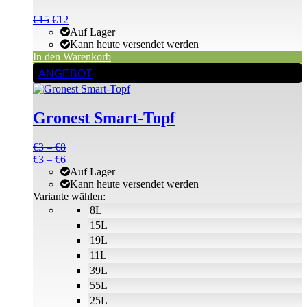
Ursprünglicher
Aktueller
€
15
€
12
Preis
Preis
Auf Lager
war:
ist:
Kann heute versendet werden
€15
€15.
In den Warenkorb
Dieses
ANGEBOT
Produkt
weist
mehrere
Gronest Smart-Topf
Varianten
auf.
Die
Preisspanne:
€
3
–
€
8
Optionen
€3
Preisspanne:
€
3
–
€
6
können
bis
€3
Auf Lager
auf
€8
bis
Kann heute versendet werden
der
€6
Variante wählen:
Produktseite
8L
gewählt
15L
werden
19L
11L
39L
55L
25L