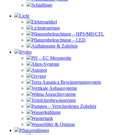
Schädlinge
Licht
Elektroartikel
Lichtsteuerung
Pflanzenbeleuchtung – HPS/MH/CFL
Pflanzenbeleuchtung – LED
Aufhängung & Zubehör
Hydro
PH – EC Messgeräte
Alien-Systeme
Autopot
Oxypot
Terra Aquatica Bewässerungssystem
Vertikale Anbausysteme
Wilma Anzuchtsysteme
Tröpfchenbewässerung
Pumpen – Verschiedenes Zubehör
Wasserkühlung
Wassertank
Wasserfilter & Osmose
Pflanzendünger