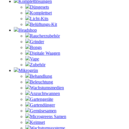
Komplettlösungen
Düngesets
Komplettset
Licht-Kits
Belüftungs-Kit
Headshop
Raucherzubehör
Grinder
Bongs
Digitale Waagen
Vape
Zubehör
Mikrogrün
Behandlung
Beleuchtung
Wachstumsmedien
Anzuchtwannen
Gartengeräte
Gartendünger
Gemüsesamen
Microgreens Samen
Keimset
Wachstumssysteme