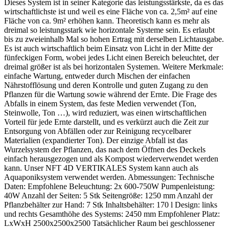
Dieses System ist in seiner Kategorie das leistungsstärkste, da es das
wirtschaftlichste ist und weil es eine Fläche von ca. 2,5m² auf eine
Fläche von ca. 9m² erhöhen kann. Theoretisch kann es mehr als
dreimal so leistungsstark wie horizontale Systeme sein. Es erlaubt
bis zu zweieinhalb Mal so hohen Ertrag mit derselben Lichtausgabe.
Es ist auch wirtschaftlich beim Einsatz von Licht in der Mitte der
fünfeckigen Form, wobei jedes Licht einen Bereich beleuchtet, der
dreimal größer ist als bei horizontalen Systemen. Weitere Merkmale:
einfache Wartung, entweder durch Mischen der einfachen
Nährstofflösung und deren Kontrolle und guten Zugang zu den
Pflanzen für die Wartung sowie während der Ernte. Die Frage des
Abfalls in einem System, das feste Medien verwendet (Ton,
Steinwolle, Ton …), wird reduziert, was einen wirtschaftlichen
Vorteil für jede Ernte darstellt, und es verkürzt auch die Zeit zur
Entsorgung von Abfällen oder zur Reinigung recycelbarer
Materialien (expandierter Ton). Der einzige Abfall ist das
Wurzelsystem der Pflanzen, das nach dem Öffnen des Deckels
einfach herausgezogen und als Kompost wiederverwendet werden
kann. Unser NFT 4D VERTIKALES System kann auch als
Aquaponiksystem verwendet werden. Abmessungen: Technische
Daten: Empfohlene Beleuchtung: 2x 600-750W Pumpenleistung:
40W Anzahl der Seiten: 5 Stk Seitengröße: 1250 mm Anzahl der
Pflanzbehälter zur Hand: 7 Stk Inhaltsbehälter: 170 l Design: links
und rechts Gesamthöhe des Systems: 2450 mm Empfohlener Platz:
LxWxH 2500x2500x2500 Tatsächlicher Raum bei geschlossener