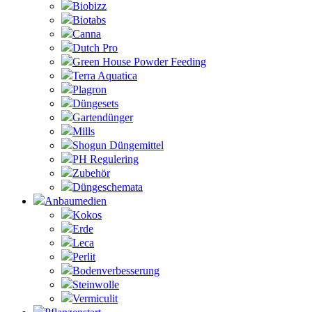
Biobizz
Biotabs
Canna
Dutch Pro
Green House Powder Feeding
Terra Aquatica
Plagron
Düngesets
Gartendünger
Mills
Shogun Düngemittel
PH Regulering
Zubehör
Düngeschemata
Anbaumedien
Kokos
Erde
Leca
Perlit
Bodenverbesserung
Steinwolle
Vermiculit