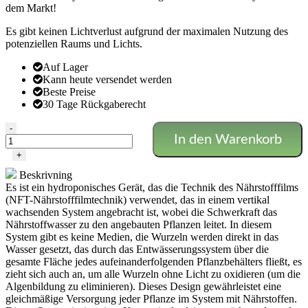
dem Markt!
Es gibt keinen Lichtverlust aufgrund der maximalen Nutzung des
potenziellen Raums und Lichts.
Auf Lager
Kann heute versendet werden
Beste Preise
30 Tage Rückgaberecht
VERTIKALES
-
In den Warenkorb
HYDROPONISCHES
SYSTEM
+
-
Beskrivning
FÜNF
Es ist ein hydroponisches Gerät, das die Technik des Nährstofffilms
WÄNDE
(NFT-Nährstofffilmtechnik) verwendet, das in einem vertikal
GROSS
wachsenden System angebracht ist, wobei die Schwerkraft das
-
Nährstoffwasser zu den angebauten Pflanzen leitet. In diesem
5SV
System gibt es keine Medien, die Wurzeln werden direkt in das
Menge
Wasser gesetzt, das durch das Entwässerungssystem über die
gesamte Fläche jedes aufeinanderfolgenden Pflanzbehälters fließt, es
zieht sich auch an, um alle Wurzeln ohne Licht zu oxidieren (um die
Algenbildung zu eliminieren). Dieses Design gewährleistet eine
gleichmäßige Versorgung jeder Pflanze im System mit Nährstoffen.