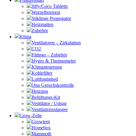
Pflanzenstart
Jiffy/Coco Tabletts
Wurzelhormon
Stiklinge Propogator
Heizmatten
Zubehör
Klima
Ventilatoren – Zirkulation
CO2
Fittings – Zubehör
Hygro & Thermometer
Klimasteuerung
Kohlefilter
Luftfugtighed
Ona Geruchskontrolle
Heizung
Belüftungs-Kit
Ventilator / Udsug
Ventilationsslanger
Grow-Zelte
Growtent
Homebox
Mammoth