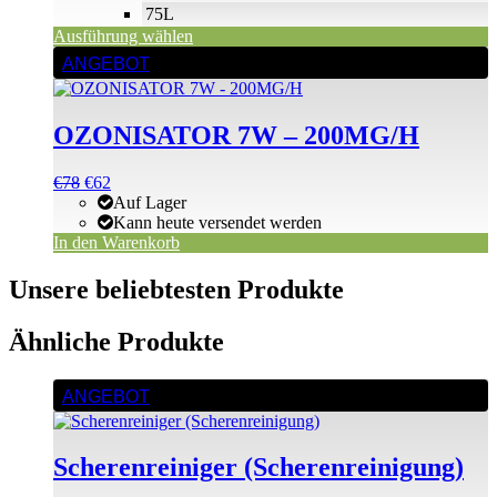
75L
Ausführung wählen
ANGEBOT
OZONISATOR 7W – 200MG/H
Ursprünglicher
Aktueller
€
78
€
62
Preis
Preis
Auf Lager
war:
ist:
Kann heute versendet werden
€78
€78.
In den Warenkorb
Unsere beliebtesten Produkte
Ähnliche Produkte
ANGEBOT
Scherenreiniger (Scherenreinigung)