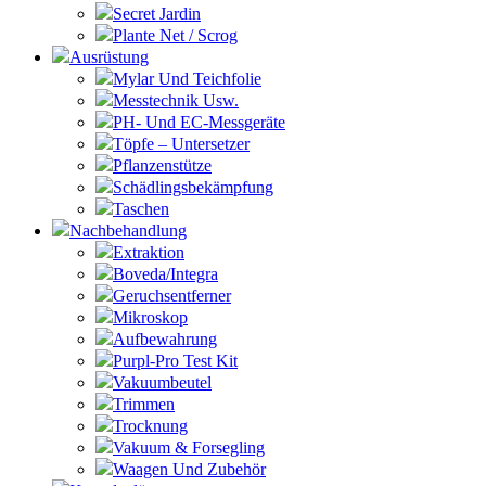
Secret Jardin
Plante Net / Scrog
Ausrüstung
Mylar Und Teichfolie
Messtechnik Usw.
PH- Und EC-Messgeräte
Töpfe – Untersetzer
Pflanzenstütze
Schädlingsbekämpfung
Taschen
Nachbehandlung
Extraktion
Boveda/Integra
Geruchsentferner
Mikroskop
Aufbewahrung
Purpl-Pro Test Kit
Vakuumbeutel
Trimmen
Trocknung
Vakuum & Forsegling
Waagen Und Zubehör