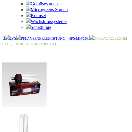
Gemüsesamen
Microgreens Samen
Keimset
Wachstumssysteme
Schädlinge
LYS
PFLANZENBELEUCHTUNG - HPS/MH/CFL
250W AGRO/BLOOM
CFL GLÜHBIRNE – SUPERPLANT