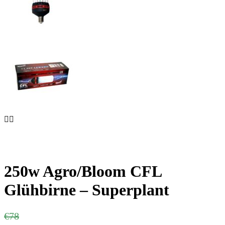
250w Agro/Bloom CFL
Glühbirne – Superplant
Ursprünglicher
Aktueller
€
78