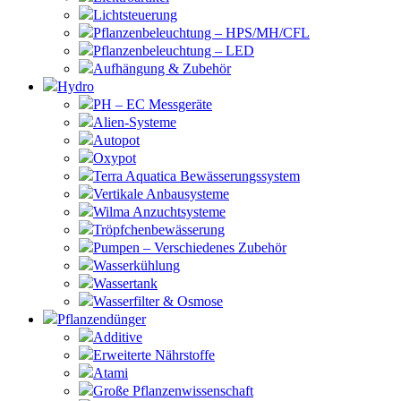
Lichtsteuerung
Pflanzenbeleuchtung – HPS/MH/CFL
Pflanzenbeleuchtung – LED
Aufhängung & Zubehör
Hydro
PH – EC Messgeräte
Alien-Systeme
Autopot
Oxypot
Terra Aquatica Bewässerungssystem
Vertikale Anbausysteme
Wilma Anzuchtsysteme
Tröpfchenbewässerung
Pumpen – Verschiedenes Zubehör
Wasserkühlung
Wassertank
Wasserfilter & Osmose
Pflanzendünger
Additive
Erweiterte Nährstoffe
Atami
Große Pflanzenwissenschaft