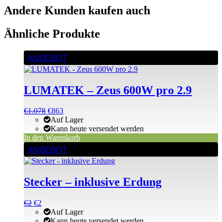
Andere Kunden kaufen auch
Ähnliche Produkte
ANGEBOT
LUMATEK – Zeus 600W pro 2.9
Ursprünglicher
Aktueller
€
1.078
€
863
Preis
Preis
Auf Lager
war:
ist:
Kann heute versendet werden
€1.196
€1.078.
In den Warenkorb
ANGEBOT
Stecker – inklusive Erdung
Ursprünglicher
Aktueller
€
2
€
2
Preis
Preis
Auf Lager
war:
ist:
Kann heute versendet werden