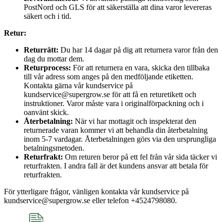
PostNord och GLS för att säkerställa att dina varor levereras
säkert och i tid.
Retur:
Returrätt:
Du har 14 dagar på dig att returnera varor från den
dag du mottar dem.
Returprocess:
För att returnera en vara, skicka den tillbaka
till vår adress som anges på den medföljande etiketten.
Kontakta gärna vår kundservice på
kundservice@supergrow.se för att få en returetikett och
instruktioner. Varor måste vara i originalförpackning och i
oanvänt skick.
Återbetalning:
När vi har mottagit och inspekterat den
returnerade varan kommer vi att behandla din återbetalning
inom 5-7 vardagar. Återbetalningen görs via den ursprungliga
betalningsmetoden.
Returfrakt:
Om returen beror på ett fel från vår sida täcker vi
returfrakten. I andra fall är det kundens ansvar att betala för
returfrakten.
För ytterligare frågor, vänligen kontakta vår kundservice på
kundservice@supergrow.se eller telefon +4524798080.