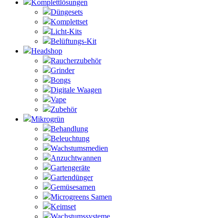
Komplettlösungen
Düngesets
Komplettset
Licht-Kits
Belüftungs-Kit
Headshop
Raucherzubehör
Grinder
Bongs
Digitale Waagen
Vape
Zubehör
Mikrogrün
Behandlung
Beleuchtung
Wachstumsmedien
Anzuchtwannen
Gartengeräte
Gartendünger
Gemüsesamen
Microgreens Samen
Keimset
Wachstumssysteme