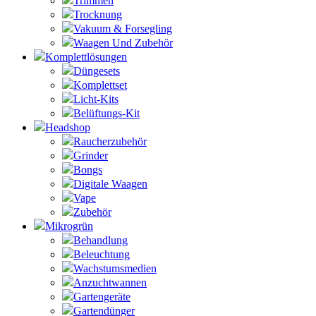
Trimmen
Trocknung
Vakuum & Forsegling
Waagen Und Zubehör
Komplettlösungen
Düngesets
Komplettset
Licht-Kits
Belüftungs-Kit
Headshop
Raucherzubehör
Grinder
Bongs
Digitale Waagen
Vape
Zubehör
Mikrogrün
Behandlung
Beleuchtung
Wachstumsmedien
Anzuchtwannen
Gartengeräte
Gartendünger