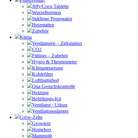
Pflanzenstart
Jiffy/Coco Tabletts
Wurzelhormon
Stiklinge Propogator
Heizmatten
Zubehör
Klima
Ventilatoren – Zirkulation
CO2
Fittings – Zubehör
Hygro & Thermometer
Klimasteuerung
Kohlefilter
Luftfugtighed
Ona Geruchskontrolle
Heizung
Belüftungs-Kit
Ventilator / Udsug
Ventilationsslanger
Grow-Zelte
Growtent
Homebox
Mammoth