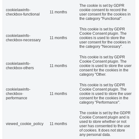
The cookie is set by GDPR
cookielawinfo-
cookie consent to record the
11 months
checkbox-functional
user consent for the cookies in
the category "Functional".
This cookie is set by GDPR
Cookie Consent plugin. The
cookielawinfo-
11 months
cookies is used to store the
checkbox-necessary
user consent for the cookies in
the category "Necessary".
This cookie is set by GDPR
Cookie Consent plugin. The
cookielawinfo-
11 months
cookie is used to store the user
checkbox-others
consent for the cookies in the
category "Other.
This cookie is set by GDPR
cookielawinfo-
Cookie Consent plugin. The
checkbox-
11 months
cookie is used to store the user
performance
consent for the cookies in the
category "Performance".
The cookie is set by the GDPR
Cookie Consent plugin and is
used to store whether or not
viewed_cookie_policy
11 months
user has consented to the use
of cookies. It does not store
any personal data.