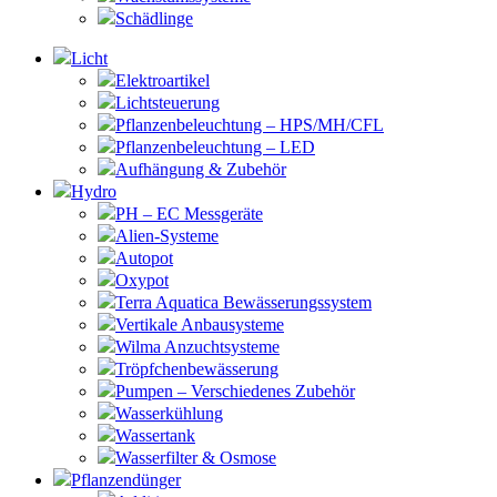
Schädlinge
Licht
Elektroartikel
Lichtsteuerung
Pflanzenbeleuchtung – HPS/MH/CFL
Pflanzenbeleuchtung – LED
Aufhängung & Zubehör
Hydro
PH – EC Messgeräte
Alien-Systeme
Autopot
Oxypot
Terra Aquatica Bewässerungssystem
Vertikale Anbausysteme
Wilma Anzuchtsysteme
Tröpfchenbewässerung
Pumpen – Verschiedenes Zubehör
Wasserkühlung
Wassertank
Wasserfilter & Osmose
Pflanzendünger