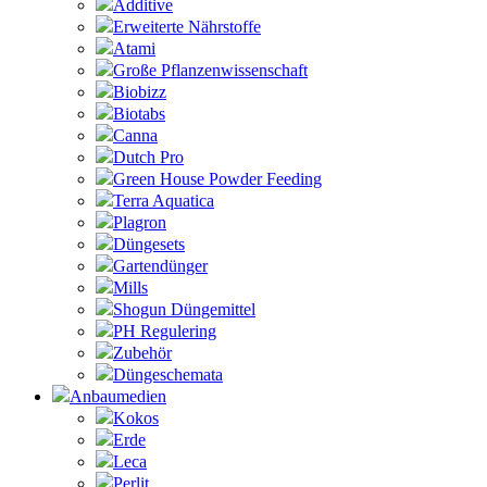
Additive
Erweiterte Nährstoffe
Atami
Große Pflanzenwissenschaft
Biobizz
Biotabs
Canna
Dutch Pro
Green House Powder Feeding
Terra Aquatica
Plagron
Düngesets
Gartendünger
Mills
Shogun Düngemittel
PH Regulering
Zubehör
Düngeschemata
Anbaumedien
Kokos
Erde
Leca
Perlit