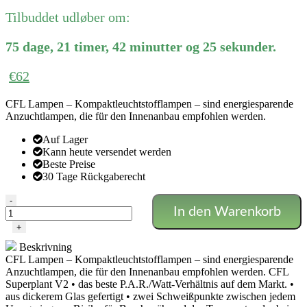
Preis
Preis
Tilbuddet udløber om:
war:
ist:
€78
€78.
75
dage
,
21
timer
,
42
minutter
og
25
sekunder
.
€
62
CFL Lampen – Kompaktleuchtstofflampen – sind energiesparende
Anzuchtlampen, die für den Innenanbau empfohlen werden.
Auf Lager
Kann heute versendet werden
Beste Preise
30 Tage Rückgaberecht
250w
-
In den Warenkorb
Agro/Bloom
CFL
+
Glühbirne
Beskrivning
-
CFL Lampen – Kompaktleuchtstofflampen – sind energiesparende
Superplant
Anzuchtlampen, die für den Innenanbau empfohlen werden. CFL
Menge
Superplant V2 • das beste P.A.R./Watt-Verhältnis auf dem Markt. •
aus dickerem Glas gefertigt • zwei Schweißpunkte zwischen jedem