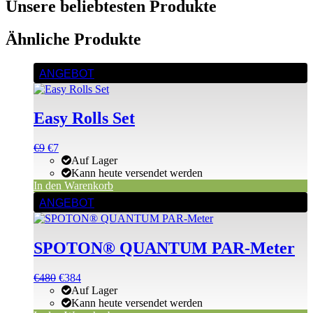
Unsere beliebtesten Produkte
Ähnliche Produkte
ANGEBOT
Easy Rolls Set
Ursprünglicher
Aktueller
€
9
€
7
Preis
Preis
Auf Lager
war:
ist:
Kann heute versendet werden
€9
€9.
In den Warenkorb
ANGEBOT
SPOTON® QUANTUM PAR-Meter
Ursprünglicher
Aktueller
€
480
€
384
Preis
Preis
Auf Lager
war:
ist:
Kann heute versendet werden