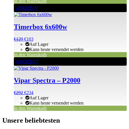
€480
€480.
In den Warenkorb
ANGEBOT
Timerbox 6x600w
Ursprünglicher
Aktueller
€
129
€
103
Preis
Preis
Auf Lager
war:
ist:
Kann heute versendet werden
€129
€129.
In den Warenkorb
ANGEBOT
Vipar Spectra – P2000
Ursprünglicher
Aktueller
€
292
€
234
Preis
Preis
Auf Lager
war:
ist:
Kann heute versendet werden
€292
€292.
In den Warenkorb
Unsere beliebtesten