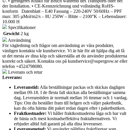
U. • geringeres Risiko für Bruch während des Transports oder bei
der Installation. • CE-Kennzeichnung und vollständig RoHS-
konform Datenblatt – E40 Fassung – 220-240V 50/60Hz – PPF
max: 305 µMol/m2/s – 8U 250W – Blüte – 2100°K – Lebensdauer:
10.000 H
Specifikationer
Gewicht
2 kg
Användning
För vägledning och frågor om användning av våra produkter,
vänligen kontakta vår kundservice. Vi är här för att hjälpa dig att få
ut det mesta av dina köp och säkerställa att du använder produkterna
korrekt och säkert. Kontakta oss på
kundservice@supergrow.se
eller
telefon +4524798080.
Leverans och retur
Leverans:
Leveranstid:
Alla beställningar packas och skickas dagligen
mellan 09-18. I de flesta fall skickas alla beställningar samma
dag. Leveranstiden är normalt mellan 16 timmar och 1 vardag.
Tips: Om du beställer fram till helgen och väljer paketbutik,
kan du ofta hämta ditt paket redan dagen efter i paketbutiken.
Fraktkostnader:
Vi håller fraktkostnaderna låga och har valt
de bästa och mest kostnadseffektiva fraktalternativen. Vi
erbjuder alltid full garanti på alla dina leveranser.
Leveransmetod:
Vi använder pålitliga fraktföretag som