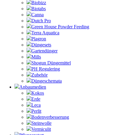
Biobizz
Biotabs
Canna
Dutch Pro
Green House Powder Feeding
Terra Aquatica
Plagron
Düngesets
Gartendünger
Mills
Shogun Düngemittel
PH Regulering
Zubehör
Düngeschemata
Anbaumedien
Kokos
Erde
Leca
Perlit
Bodenverbesserung
Steinwolle
Vermiculit