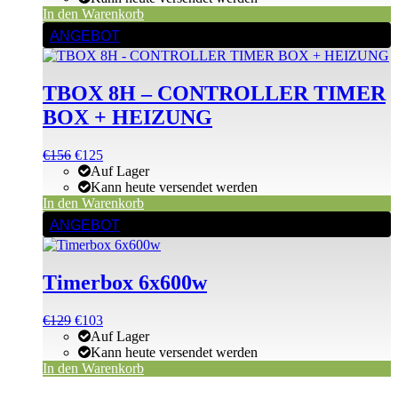
€2
€2.
In den Warenkorb
ANGEBOT
TBOX 8H – CONTROLLER TIMER
BOX + HEIZUNG
Ursprünglicher
Aktueller
€
156
€
125
Preis
Preis
Auf Lager
war:
ist:
Kann heute versendet werden
€156
€156.
In den Warenkorb
ANGEBOT
Timerbox 6x600w
Ursprünglicher
Aktueller
€
129
€
103
Preis
Preis
Auf Lager
war:
ist:
Kann heute versendet werden
€129
€129.
In den Warenkorb