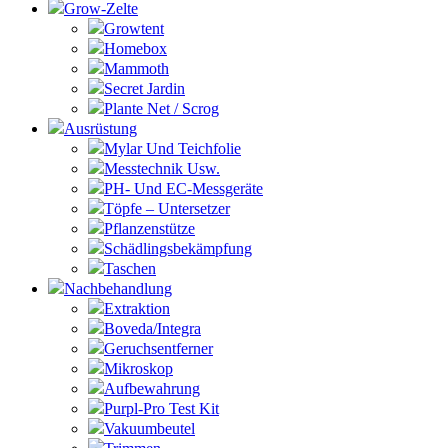
Grow-Zelte
Growtent
Homebox
Mammoth
Secret Jardin
Plante Net / Scrog
Ausrüstung
Mylar Und Teichfolie
Messtechnik Usw.
PH- Und EC-Messgeräte
Töpfe – Untersetzer
Pflanzenstütze
Schädlingsbekämpfung
Taschen
Nachbehandlung
Extraktion
Boveda/Integra
Geruchsentferner
Mikroskop
Aufbewahrung
Purpl-Pro Test Kit
Vakuumbeutel