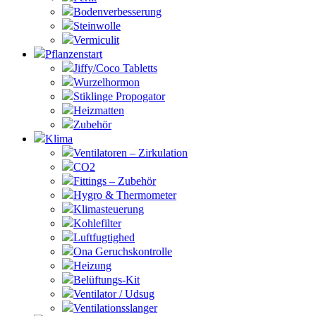
Bodenverbesserung
Steinwolle
Vermiculit
Pflanzenstart
Jiffy/Coco Tabletts
Wurzelhormon
Stiklinge Propogator
Heizmatten
Zubehör
Klima
Ventilatoren – Zirkulation
CO2
Fittings – Zubehör
Hygro & Thermometer
Klimasteuerung
Kohlefilter
Luftfugtighed
Ona Geruchskontrolle
Heizung
Belüftungs-Kit
Ventilator / Udsug
Ventilationsslanger