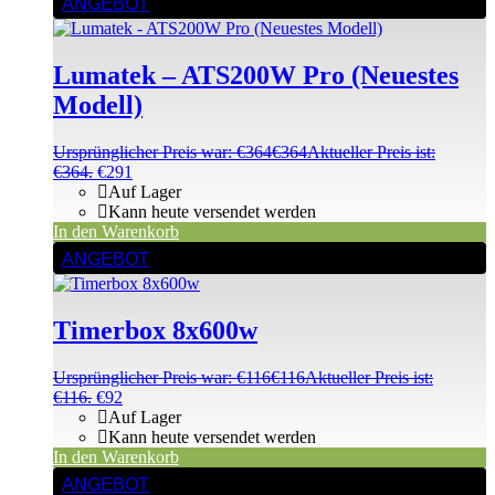
ANGEBOT
Lumatek – ATS200W Pro (Neuestes
Modell)
Ursprünglicher Preis war: €364
€
364
Aktueller Preis ist:
€364.
€
291
Auf Lager
Kann heute versendet werden
In den Warenkorb
ANGEBOT
Timerbox 8x600w
Ursprünglicher Preis war: €116
€
116
Aktueller Preis ist:
€116.
€
92
Auf Lager
Kann heute versendet werden
In den Warenkorb
ANGEBOT