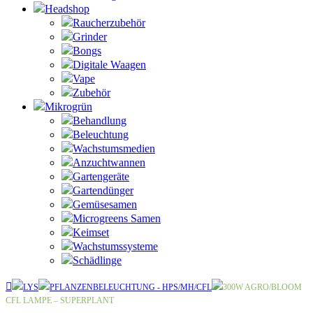
Headshop
Raucherzubehör
Grinder
Bongs
Digitale Waagen
Vape
Zubehör
Mikrogrün
Behandlung
Beleuchtung
Wachstumsmedien
Anzuchtwannen
Gartengeräte
Gartendünger
Gemüsesamen
Microgreens Samen
Keimset
Wachstumssysteme
Schädlinge
LYS
PFLANZENBELEUCHTUNG - HPS/MH/CFL
300W AGRO/BLOOM
CFL LAMPE – SUPERPLANT