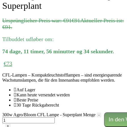
Superplant
Ursprünglicher Preis war: €91
€
91
Aktueller Preis ist:
€91.
Tilbuddet udløber om:
74
dage
,
11
timer
,
56
minutter
og
34
sekunder
.
€
73
CFL-Lampen – Kompaktleuchtstofflampen – sind energiesparende
Wachstumslampen, die für den Innenanbau empfohlen werden.
Auf Lager
Kann heute versendet werden
Beste Preise
30 Tage Rückgaberecht
300w Agro/Bloom CFL Lampe - Superplant Menge
-
In den
+