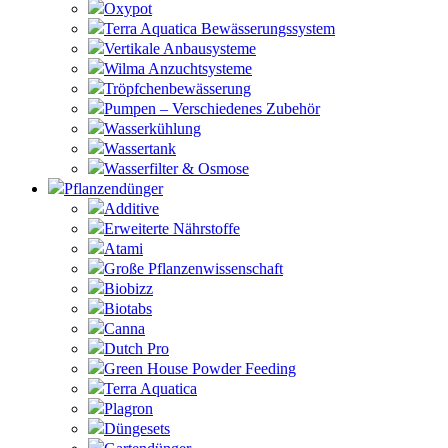
Oxypot
Terra Aquatica Bewässerungssystem
Vertikale Anbausysteme
Wilma Anzuchtsysteme
Tröpfchenbewässerung
Pumpen – Verschiedenes Zubehör
Wasserkühlung
Wassertank
Wasserfilter & Osmose
Pflanzendünger
Additive
Erweiterte Nährstoffe
Atami
Große Pflanzenwissenschaft
Biobizz
Biotabs
Canna
Dutch Pro
Green House Powder Feeding
Terra Aquatica
Plagron
Düngesets