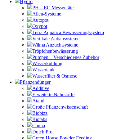
Hydro
PH – EC Messgeräte
Alien-Systeme
Autopot
Oxypot
Terra Aquatica Bewässerungssystem
Vertikale Anbausysteme
Wilma Anzuchtsysteme
Tröpfchenbewässerung
Pumpen – Verschiedenes Zubehör
Wasserkühlung
Wassertank
Wasserfilter & Osmose
Pflanzendünger
Additive
Erweiterte Nährstoffe
Atami
Große Pflanzenwissenschaft
Biobizz
Biotabs
Canna
Dutch Pro
Green House Powder Feeding