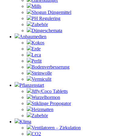
Gartendünger
Mills
Shogun Düngemittel
PH Regulering
Zubehör
Düngeschemata
Anbaumedien
Kokos
Erde
Leca
Perlit
Bodenverbesserung
Steinwolle
Vermiculit
Pflanzenstart
Jiffy/Coco Tabletts
Wurzelhormon
Stiklinge Propogator
Heizmatten
Zubehör
Klima
Ventilatoren – Zirkulation
CO2