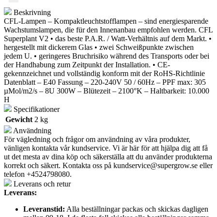
Beskrivning
CFL-Lampen – Kompaktleuchtstofflampen – sind energiesparende
Wachstumslampen, die für den Innenanbau empfohlen werden. CFL
Superplant V2 • das beste P.A.R. / Watt-Verhältnis auf dem Markt. •
hergestellt mit dickerem Glas • zwei Schweißpunkte zwischen
jedem U. • geringeres Bruchrisiko während des Transports oder bei
der Handhabung zum Zeitpunkt der Installation. • CE-
gekennzeichnet und vollständig konform mit der RoHS-Richtlinie
Datenblatt – E40 Fassung – 220-240V 50 / 60Hz – PPF max: 305
µMol/m2/s – 8U 300W – Blütezeit – 2100°K – Haltbarkeit: 10.000
H
Specifikationer
Gewicht
2 kg
Användning
För vägledning och frågor om användning av våra produkter,
vänligen kontakta vår kundservice. Vi är här för att hjälpa dig att få
ut det mesta av dina köp och säkerställa att du använder produkterna
korrekt och säkert. Kontakta oss på
kundservice@supergrow.se
eller
telefon +4524798080.
Leverans och retur
Leverans:
Leveranstid:
Alla beställningar packas och skickas dagligen