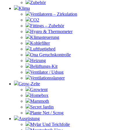
Zubehör
Klima
Ventilatoren – Zirkulation
CO2
Fittings – Zubehör
Hygro & Thermometer
Klimasteuerung
Kohlefilter
Luftfugtighed
Ona Geruchskontrolle
Heizung
Belüftungs-Kit
Ventilator / Udsug
Ventilationsslanger
Grow-Zelte
Growtent
Homebox
Mammoth
Secret Jardin
Plante Net / Scrog
Ausrüstung
Mylar Und Teichfolie