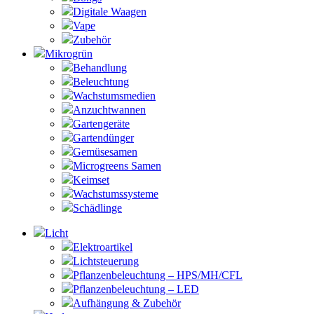
Digitale Waagen
Vape
Zubehör
Mikrogrün
Behandlung
Beleuchtung
Wachstumsmedien
Anzuchtwannen
Gartengeräte
Gartendünger
Gemüsesamen
Microgreens Samen
Keimset
Wachstumssysteme
Schädlinge
Licht
Elektroartikel
Lichtsteuerung
Pflanzenbeleuchtung – HPS/MH/CFL
Pflanzenbeleuchtung – LED
Aufhängung & Zubehör