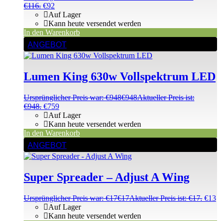
€116.
€
92
Auf Lager
Kann heute versendet werden
In den Warenkorb
ANGEBOT
Lumen King 630w Vollspektrum LED
Ursprünglicher Preis war: €948
€
948
Aktueller Preis ist:
€948.
€
759
Auf Lager
Kann heute versendet werden
In den Warenkorb
ANGEBOT
Super Spreader – Adjust A Wing
Ursprünglicher Preis war: €17
€
17
Aktueller Preis ist: €17.
€
13
Auf Lager
Kann heute versendet werden