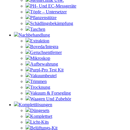
Messtechnik Usw.
PH- Und EC-Messgeräte
Töpfe – Untersetzer
Pflanzenstütze
Schädlingsbekämpfung
Taschen
Nachbehandlung
Extraktion
Boveda/Integra
Geruchsentferner
Mikroskop
Aufbewahrung
Purpl-Pro Test Kit
Vakuumbeutel
Trimmen
Trocknung
Vakuum & Forsegling
Waagen Und Zubehör
Komplettlösungen
Düngesets
Komplettset
Licht-Kits
Belüftungs-Kit