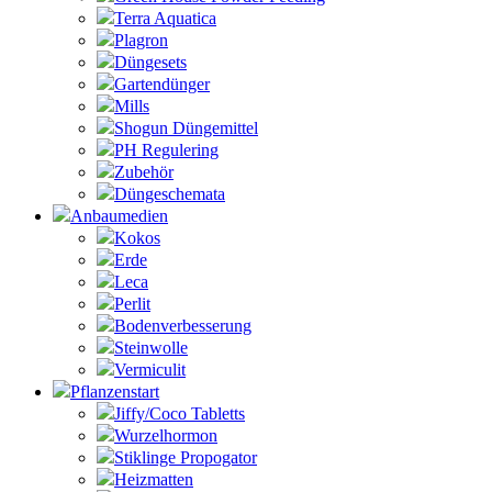
Terra Aquatica
Plagron
Düngesets
Gartendünger
Mills
Shogun Düngemittel
PH Regulering
Zubehör
Düngeschemata
Anbaumedien
Kokos
Erde
Leca
Perlit
Bodenverbesserung
Steinwolle
Vermiculit
Pflanzenstart
Jiffy/Coco Tabletts
Wurzelhormon
Stiklinge Propogator
Heizmatten