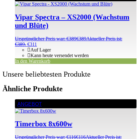
Vipar Spectra – XS2000 (Wachstum
und Blüte)
Ursprünglicher Preis war: €389
€
389
Aktueller Preis ist:
€389.
€
311
Auf Lager
Kann heute versendet werden
In den Warenkorb
Unsere beliebtesten Produkte
Ähnliche Produkte
ANGEBOT
Timerbox 8x600w
Ursprünglicher Preis war: €116
€
116
Aktueller Preis ist: