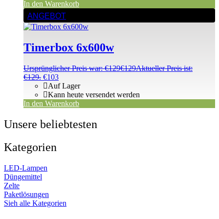
In den Warenkorb
ANGEBOT
Timerbox 6x600w
Ursprünglicher Preis war: €129
€
129
Aktueller Preis ist:
€129.
€
103
Auf Lager
Kann heute versendet werden
In den Warenkorb
Unsere beliebtesten
Kategorien
LED-Lampen
Düngemittel
Zelte
Paketlösungen
Sieh alle Kategorien