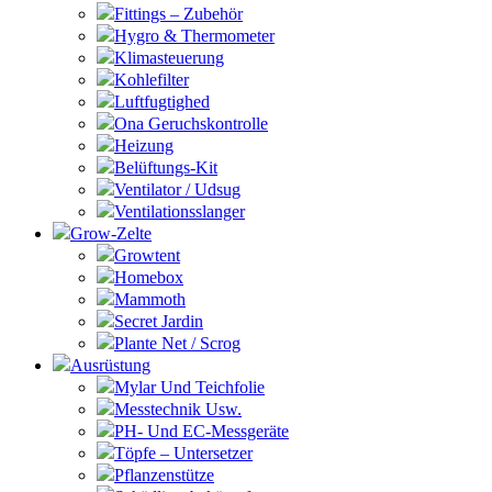
Fittings – Zubehör
Hygro & Thermometer
Klimasteuerung
Kohlefilter
Luftfugtighed
Ona Geruchskontrolle
Heizung
Belüftungs-Kit
Ventilator / Udsug
Ventilationsslanger
Grow-Zelte
Growtent
Homebox
Mammoth
Secret Jardin
Plante Net / Scrog
Ausrüstung
Mylar Und Teichfolie
Messtechnik Usw.
PH- Und EC-Messgeräte
Töpfe – Untersetzer
Pflanzenstütze