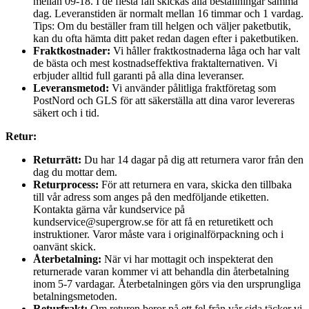
mellan 09-18. I de flesta fall skickas alla beställningar samma
dag. Leveranstiden är normalt mellan 16 timmar och 1 vardag.
Tips: Om du beställer fram till helgen och väljer paketbutik,
kan du ofta hämta ditt paket redan dagen efter i paketbutiken.
Fraktkostnader:
Vi håller fraktkostnaderna låga och har valt
de bästa och mest kostnadseffektiva fraktalternativen. Vi
erbjuder alltid full garanti på alla dina leveranser.
Leveransmetod:
Vi använder pålitliga fraktföretag som
PostNord och GLS för att säkerställa att dina varor levereras
säkert och i tid.
Retur:
Returrätt:
Du har 14 dagar på dig att returnera varor från den
dag du mottar dem.
Returprocess:
För att returnera en vara, skicka den tillbaka
till vår adress som anges på den medföljande etiketten.
Kontakta gärna vår kundservice på
kundservice@supergrow.se för att få en returetikett och
instruktioner. Varor måste vara i originalförpackning och i
oanvänt skick.
Återbetalning:
När vi har mottagit och inspekterat den
returnerade varan kommer vi att behandla din återbetalning
inom 5-7 vardagar. Återbetalningen görs via den ursprungliga
betalningsmetoden.
Returfrakt:
Om returen beror på ett fel från vår sida täcker vi