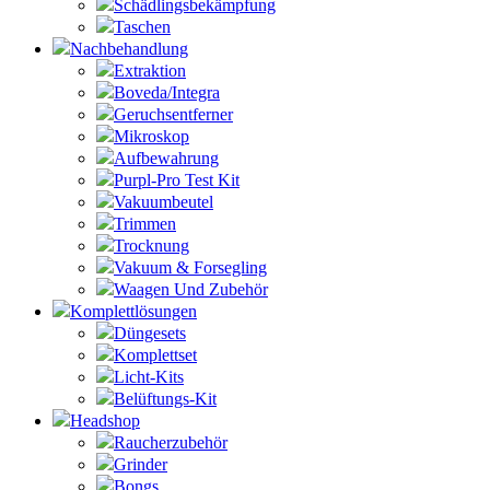
Schädlingsbekämpfung
Taschen
Nachbehandlung
Extraktion
Boveda/Integra
Geruchsentferner
Mikroskop
Aufbewahrung
Purpl-Pro Test Kit
Vakuumbeutel
Trimmen
Trocknung
Vakuum & Forsegling
Waagen Und Zubehör
Komplettlösungen
Düngesets
Komplettset
Licht-Kits
Belüftungs-Kit
Headshop
Raucherzubehör
Grinder
Bongs