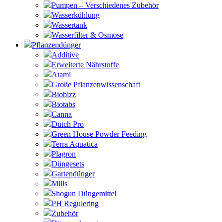
Pumpen – Verschiedenes Zubehör
Wasserkühlung
Wassertank
Wasserfilter & Osmose
Pflanzendünger
Additive
Erweiterte Nährstoffe
Atami
Große Pflanzenwissenschaft
Biobizz
Biotabs
Canna
Dutch Pro
Green House Powder Feeding
Terra Aquatica
Plagron
Düngesets
Gartendünger
Mills
Shogun Düngemittel
PH Regulering
Zubehör