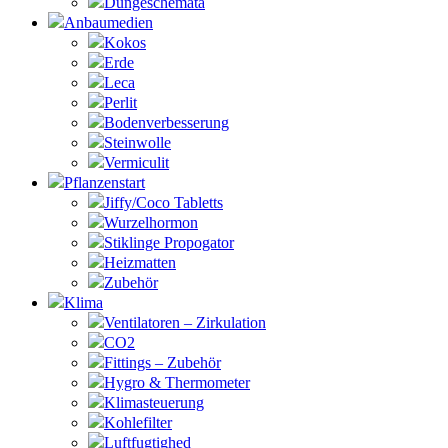
Düngeschemata
Anbaumedien
Kokos
Erde
Leca
Perlit
Bodenverbesserung
Steinwolle
Vermiculit
Pflanzenstart
Jiffy/Coco Tabletts
Wurzelhormon
Stiklinge Propogator
Heizmatten
Zubehör
Klima
Ventilatoren – Zirkulation
CO2
Fittings – Zubehör
Hygro & Thermometer
Klimasteuerung
Kohlefilter
Luftfugtighed