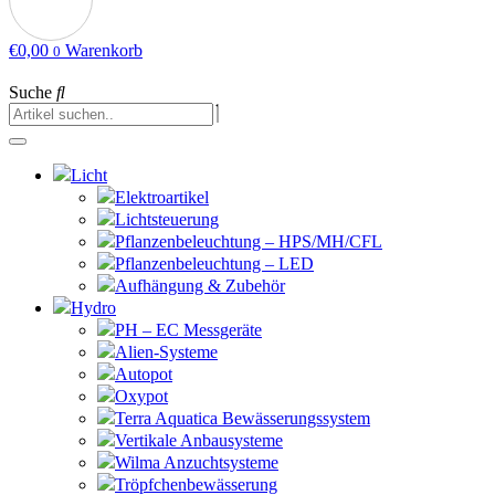
€
0,00
Warenkorb
0
Suche
Licht
Elektroartikel
Lichtsteuerung
Pflanzenbeleuchtung – HPS/MH/CFL
Pflanzenbeleuchtung – LED
Aufhängung & Zubehör
Hydro
PH – EC Messgeräte
Alien-Systeme
Autopot
Oxypot
Terra Aquatica Bewässerungssystem
Vertikale Anbausysteme
Wilma Anzuchtsysteme
Tröpfchenbewässerung