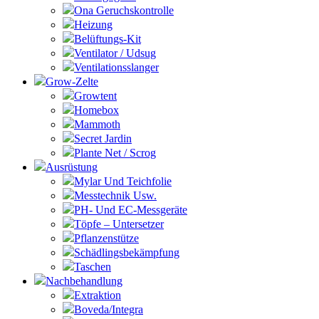
Ona Geruchskontrolle
Heizung
Belüftungs-Kit
Ventilator / Udsug
Ventilationsslanger
Grow-Zelte
Growtent
Homebox
Mammoth
Secret Jardin
Plante Net / Scrog
Ausrüstung
Mylar Und Teichfolie
Messtechnik Usw.
PH- Und EC-Messgeräte
Töpfe – Untersetzer
Pflanzenstütze
Schädlingsbekämpfung
Taschen
Nachbehandlung
Extraktion
Boveda/Integra