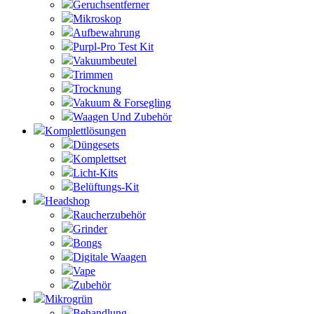
Geruchsentferner
Mikroskop
Aufbewahrung
Purpl-Pro Test Kit
Vakuumbeutel
Trimmen
Trocknung
Vakuum & Forsegling
Waagen Und Zubehör
Komplettlösungen
Düngesets
Komplettset
Licht-Kits
Belüftungs-Kit
Headshop
Raucherzubehör
Grinder
Bongs
Digitale Waagen
Vape
Zubehör
Mikrogrün
Behandlung