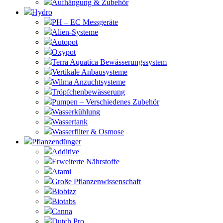
Aufhängung & Zubehör
Hydro
PH – EC Messgeräte
Alien-Systeme
Autopot
Oxypot
Terra Aquatica Bewässerungssystem
Vertikale Anbausysteme
Wilma Anzuchtsysteme
Tröpfchenbewässerung
Pumpen – Verschiedenes Zubehör
Wasserkühlung
Wassertank
Wasserfilter & Osmose
Pflanzendünger
Additive
Erweiterte Nährstoffe
Atami
Große Pflanzenwissenschaft
Biobizz
Biotabs
Canna
Dutch Pro