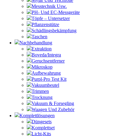
Mylar Und Teichfolie
Messtechnik Usw.
PH- Und EC-Messgeräte
Töpfe – Untersetzer
Pflanzenstütze
Schädlingsbekämpfung
Taschen
Nachbehandlung
Extraktion
Boveda/Integra
Geruchsentferner
Mikroskop
Aufbewahrung
Purpl-Pro Test Kit
Vakuumbeutel
Trimmen
Trocknung
Vakuum & Forsegling
Waagen Und Zubehör
Komplettlösungen
Düngesets
Komplettset
Licht-Kits