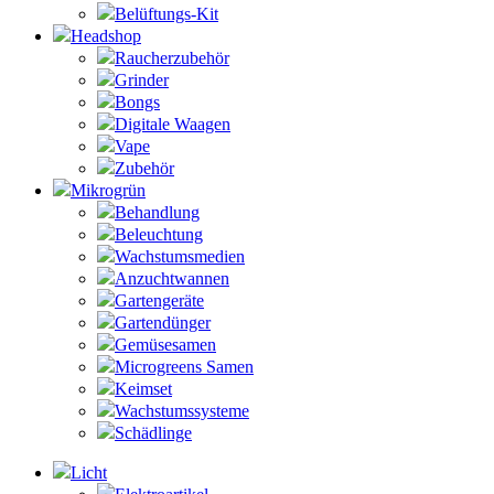
Belüftungs-Kit
Headshop
Raucherzubehör
Grinder
Bongs
Digitale Waagen
Vape
Zubehör
Mikrogrün
Behandlung
Beleuchtung
Wachstumsmedien
Anzuchtwannen
Gartengeräte
Gartendünger
Gemüsesamen
Microgreens Samen
Keimset
Wachstumssysteme
Schädlinge
Licht