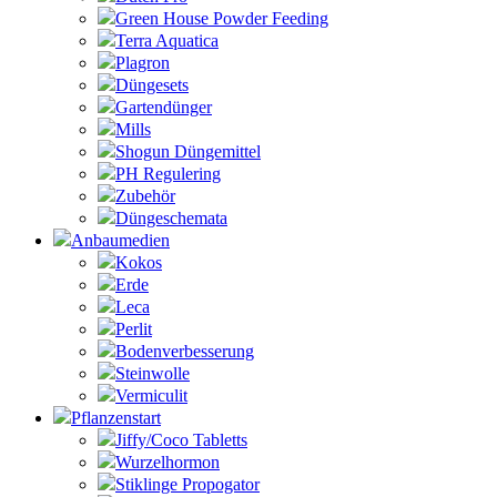
Green House Powder Feeding
Terra Aquatica
Plagron
Düngesets
Gartendünger
Mills
Shogun Düngemittel
PH Regulering
Zubehör
Düngeschemata
Anbaumedien
Kokos
Erde
Leca
Perlit
Bodenverbesserung
Steinwolle
Vermiculit
Pflanzenstart
Jiffy/Coco Tabletts
Wurzelhormon
Stiklinge Propogator