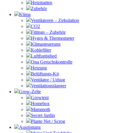
Heizmatten
Zubehör
Klima
Ventilatoren – Zirkulation
CO2
Fittings – Zubehör
Hygro & Thermometer
Klimasteuerung
Kohlefilter
Luftfugtighed
Ona Geruchskontrolle
Heizung
Belüftungs-Kit
Ventilator / Udsug
Ventilationsslanger
Grow-Zelte
Growtent
Homebox
Mammoth
Secret Jardin
Plante Net / Scrog
Ausrüstung