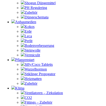
Shogun Düngemittel
PH Regulering
Zubehör
Düngeschemata
Anbaumedien
Kokos
Erde
Leca
Perlit
Bodenverbesserung
Steinwolle
Vermiculit
Pflanzenstart
Jiffy/Coco Tabletts
Wurzelhormon
Stiklinge Propogator
Heizmatten
Zubehör
Klima
Ventilatoren – Zirkulation
CO2
Fittings – Zubehör