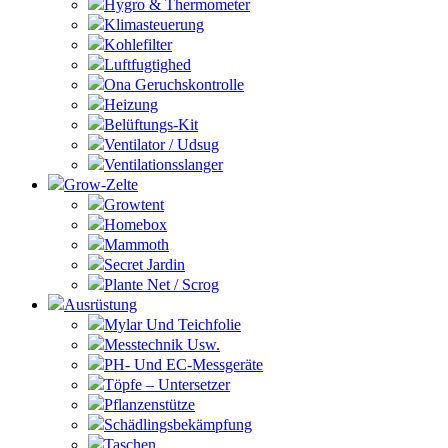
Hygro & Thermometer
Klimasteuerung
Kohlefilter
Luftfugtighed
Ona Geruchskontrolle
Heizung
Belüftungs-Kit
Ventilator / Udsug
Ventilationsslanger
Grow-Zelte
Growtent
Homebox
Mammoth
Secret Jardin
Plante Net / Scrog
Ausrüstung
Mylar Und Teichfolie
Messtechnik Usw.
PH- Und EC-Messgeräte
Töpfe – Untersetzer
Pflanzenstütze
Schädlingsbekämpfung
Taschen