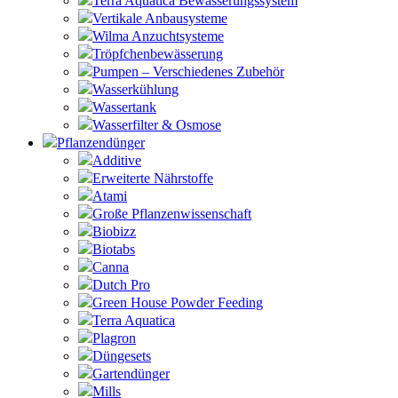
Terra Aquatica Bewässerungssystem
Vertikale Anbausysteme
Wilma Anzuchtsysteme
Tröpfchenbewässerung
Pumpen – Verschiedenes Zubehör
Wasserkühlung
Wassertank
Wasserfilter & Osmose
Pflanzendünger
Additive
Erweiterte Nährstoffe
Atami
Große Pflanzenwissenschaft
Biobizz
Biotabs
Canna
Dutch Pro
Green House Powder Feeding
Terra Aquatica
Plagron
Düngesets
Gartendünger
Mills