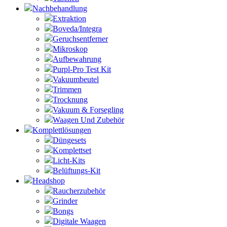
Nachbehandlung
Extraktion
Boveda/Integra
Geruchsentferner
Mikroskop
Aufbewahrung
Purpl-Pro Test Kit
Vakuumbeutel
Trimmen
Trocknung
Vakuum & Forsegling
Waagen Und Zubehör
Komplettlösungen
Düngesets
Komplettset
Licht-Kits
Belüftungs-Kit
Headshop
Raucherzubehör
Grinder
Bongs
Digitale Waagen