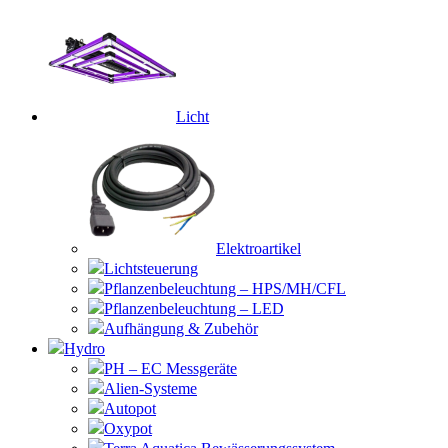
Licht
Elektroartikel
Lichtsteuerung
Pflanzenbeleuchtung – HPS/MH/CFL
Pflanzenbeleuchtung – LED
Aufhängung & Zubehör
Hydro
PH – EC Messgeräte
Alien-Systeme
Autopot
Oxypot