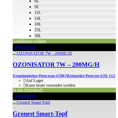
6L
9L
11L
14L
18L
25L
30L
Ausführung wählen
ANGEBOT
OZONISATOR 7W – 200MG/H
Ursprünglicher Preis war: €78
€
78
Aktueller Preis ist: €78.
€
62
Auf Lager
Kann heute versendet werden
In den Warenkorb
ANGEBOT
Gronest Smart-Topf