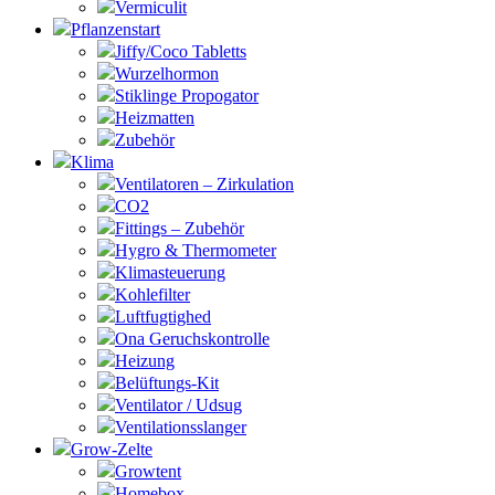
Vermiculit
Pflanzenstart
Jiffy/Coco Tabletts
Wurzelhormon
Stiklinge Propogator
Heizmatten
Zubehör
Klima
Ventilatoren – Zirkulation
CO2
Fittings – Zubehör
Hygro & Thermometer
Klimasteuerung
Kohlefilter
Luftfugtighed
Ona Geruchskontrolle
Heizung
Belüftungs-Kit
Ventilator / Udsug
Ventilationsslanger
Grow-Zelte
Growtent
Homebox