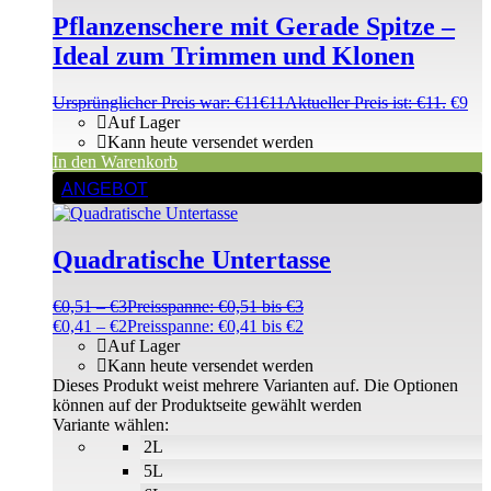
Pflanzenschere mit Gerade Spitze –
Ideal zum Trimmen und Klonen
Ursprünglicher Preis war: €11
€
11
Aktueller Preis ist: €11.
€
9
Auf Lager
Kann heute versendet werden
In den Warenkorb
ANGEBOT
Quadratische Untertasse
€
0,51
–
€
3
Preisspanne: €0,51 bis €3
€
0,41
–
€
2
Preisspanne: €0,41 bis €2
Auf Lager
Kann heute versendet werden
Dieses Produkt weist mehrere Varianten auf. Die Optionen
können auf der Produktseite gewählt werden
Variante wählen:
2L
5L