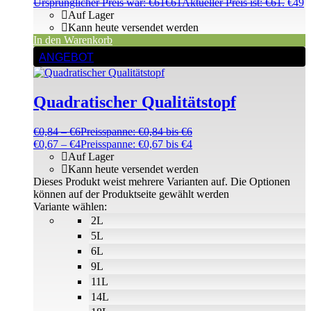
Ursprünglicher Preis war: €61
€
61
Aktueller Preis ist: €61.
€
49
Auf Lager
Kann heute versendet werden
In den Warenkorb
ANGEBOT
Quadratischer Qualitätstopf
€
0,84
–
€
6
Preisspanne: €0,84 bis €6
€
0,67
–
€
4
Preisspanne: €0,67 bis €4
Auf Lager
Kann heute versendet werden
Dieses Produkt weist mehrere Varianten auf. Die Optionen
können auf der Produktseite gewählt werden
Variante wählen:
2L
5L
6L
9L
11L
14L