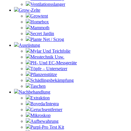
Ventilationsslanger
Grow-Zelte
Growtent
Homebox
Mammoth
Secret Jardin
Plante Net / Scrog
Ausrüstung
Mylar Und Teichfolie
Messtechnik Usw.
PH- Und EC-Messgeräte
Töpfe – Untersetzer
Pflanzenstütze
Schädlingsbekämpfung
Taschen
Nachbehandlung
Extraktion
Boveda/Integra
Geruchsentferner
Mikroskop
Aufbewahrung
Purpl-Pro Test Kit