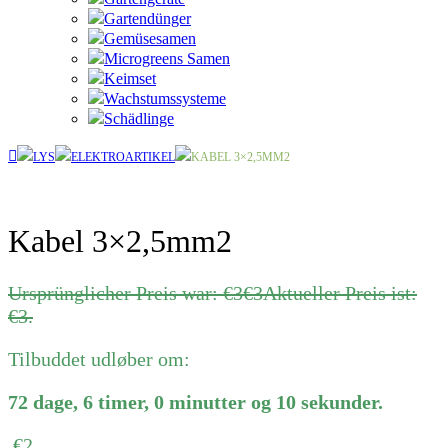
Gartendünger
Gemüsesamen
Microgreens Samen
Keimset
Wachstumssysteme
Schädlinge
LYS
ELEKTROARTIKEL
KABEL 3×2,5MM2
Kabel 3×2,5mm2
Ursprünglicher Preis war: €3
€
3
Aktueller Preis ist:
€3.
Tilbuddet udløber om:
72
dage
,
6
timer
,
0
minutter
og
10
sekunder
.
€
2