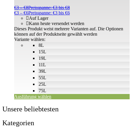
€
3
–
€
8
Preisspanne: €3 bis €8
€
3
–
€
6
Preisspanne: €3 bis €6
Auf Lager
Kann heute versendet werden
Dieses Produkt weist mehrere Varianten auf. Die Optionen
können auf der Produktseite gewählt werden
Variante wählen:
8L
15L
19L
11L
39L
55L
25L
75L
Ausführung wählen
Unsere beliebtesten
Kategorien