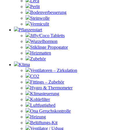
Leca
Perlit
Bodenverbesserung
Steinwolle
Vermiculit
Pflanzenstart
Jiffy/Coco Tabletts
Wurzelhormon
Stiklinge Propogator
Heizmatten
Zubehör
Klima
Ventilatoren – Zirkulation
CO2
Fittings – Zubehör
Hygro & Thermometer
Klimasteuerung
Kohlefilter
Luftfugtighed
Ona Geruchskontrolle
Heizung
Belüftungs-Kit
Ventilator / Udsug