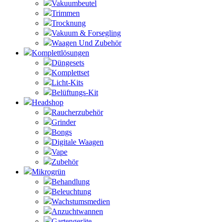
Vakuumbeutel
Trimmen
Trocknung
Vakuum & Forsegling
Waagen Und Zubehör
Komplettlösungen
Düngesets
Komplettset
Licht-Kits
Belüftungs-Kit
Headshop
Raucherzubehör
Grinder
Bongs
Digitale Waagen
Vape
Zubehör
Mikrogrün
Behandlung
Beleuchtung
Wachstumsmedien
Anzuchtwannen
Gartengeräte