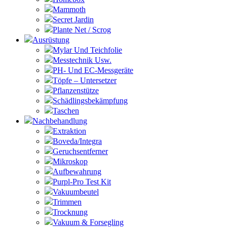
Mammoth
Secret Jardin
Plante Net / Scrog
Ausrüstung
Mylar Und Teichfolie
Messtechnik Usw.
PH- Und EC-Messgeräte
Töpfe – Untersetzer
Pflanzenstütze
Schädlingsbekämpfung
Taschen
Nachbehandlung
Extraktion
Boveda/Integra
Geruchsentferner
Mikroskop
Aufbewahrung
Purpl-Pro Test Kit
Vakuumbeutel
Trimmen
Trocknung
Vakuum & Forsegling