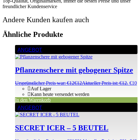
Top-Qualität, Originalmarken, immer die besten Preise und unser
freundlicher Kundenservice
Andere Kunden kaufen auch
Ähnliche Produkte
ANGEBOT
Pflanzenschere mit gebogener Spitze
Ursprünglicher Preis war: €12
€
12
Aktueller Preis ist: €12.
€
10
Auf Lager
Kann heute versendet werden
In den Warenkorb
ANGEBOT
SECRET ICER – 5 BEUTEL