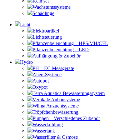
Keimset
Wachstumssysteme
Schädlinge
Licht
Elektroartikel
Lichtsteuerung
Pflanzenbeleuchtung – HPS/MH/CFL
Pflanzenbeleuchtung – LED
Aufhängung & Zubehör
Hydro
PH – EC Messgeräte
Alien-Systeme
Autopot
Oxypot
Terra Aquatica Bewässerungssystem
Vertikale Anbausysteme
Wilma Anzuchtsysteme
Tröpfchenbewässerung
Pumpen – Verschiedenes Zubehör
Wasserkühlung
Wassertank
Wasserfilter & Osmose