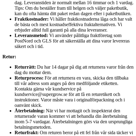
dag. Leveranstiden är normalt mellan 16 timmar och 1 vardag.
Tips: Om du beställer fram till helgen och väljer paketbutik,
kan du ofta hämta ditt paket redan dagen efter i paketbutiken.
Fraktkostnader:
Vi håller fraktkostnaderna låga och har valt
de bästa och mest kostnadseffektiva fraktalternativen. Vi
erbjuder alltid full garanti på alla dina leveranser.
Leveransmetod:
Vi använder pålitliga fraktföretag som
PostNord och GLS för att säkerställa att dina varor levereras
säkert och i tid.
Retur:
Returrätt:
Du har 14 dagar på dig att returnera varor från den
dag du mottar dem.
Returprocess:
För att returnera en vara, skicka den tillbaka
till vår adress som anges på den medföljande etiketten.
Kontakta gärna vår kundservice på
kundservice@supergrow.se för att få en returetikett och
instruktioner. Varor måste vara i originalförpackning och i
oanvänt skick.
Återbetalning:
När vi har mottagit och inspekterat den
returnerade varan kommer vi att behandla din återbetalning
inom 5-7 vardagar. Återbetalningen görs via den ursprungliga
betalningsmetoden.
Returfrakt:
Om returen beror på ett fel från vår sida täcker vi