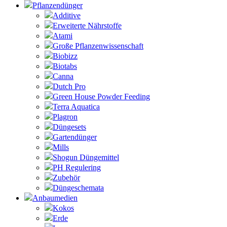
Pflanzendünger
Additive
Erweiterte Nährstoffe
Atami
Große Pflanzenwissenschaft
Biobizz
Biotabs
Canna
Dutch Pro
Green House Powder Feeding
Terra Aquatica
Plagron
Düngesets
Gartendünger
Mills
Shogun Düngemittel
PH Regulering
Zubehör
Düngeschemata
Anbaumedien
Kokos
Erde