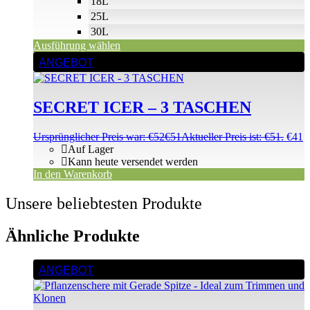
18L
25L
30L
Ausführung wählen
ANGEBOT
SECRET ICER – 3 TASCHEN
Ursprünglicher Preis war: €52
€
51
Aktueller Preis ist: €51.
€
41
Auf Lager
Kann heute versendet werden
In den Warenkorb
Unsere beliebtesten Produkte
Ähnliche Produkte
ANGEBOT