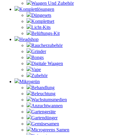
Waagen Und Zubehör
Komplettlösungen
Düngesets
Komplettset
Licht-Kits
Belüftungs-Kit
Headshop
Raucherzubehör
Grinder
Bongs
Digitale Waagen
Vape
Zubehör
Mikrogrün
Behandlung
Beleuchtung
Wachstumsmedien
Anzuchtwannen
Gartengeräte
Gartendünger
Gemüsesamen
Microgreens Samen