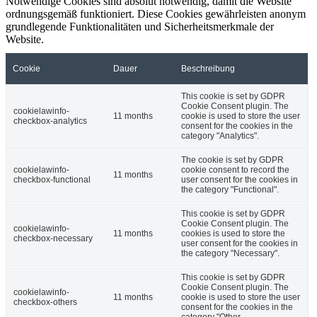
Notwendige Cookies sind absolut notwendig, damit die Website
ordnungsgemäß funktioniert. Diese Cookies gewährleisten anonym
grundlegende Funktionalitäten und Sicherheitsmerkmale der
Website.
Cookie
Dauer
Beschreibung
This cookie is set by GDPR
Cookie Consent plugin. The
cookielawinfo-
11 months
cookie is used to store the user
checkbox-analytics
consent for the cookies in the
category "Analytics".
The cookie is set by GDPR
cookielawinfo-
cookie consent to record the
11 months
checkbox-functional
user consent for the cookies in
the category "Functional".
This cookie is set by GDPR
Cookie Consent plugin. The
cookielawinfo-
11 months
cookies is used to store the
checkbox-necessary
user consent for the cookies in
the category "Necessary".
This cookie is set by GDPR
Cookie Consent plugin. The
cookielawinfo-
11 months
cookie is used to store the user
checkbox-others
consent for the cookies in the
category "Other.