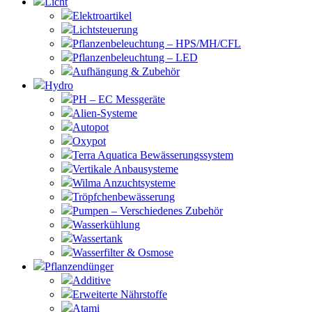
Licht
Elektroartikel
Lichtsteuerung
Pflanzenbeleuchtung – HPS/MH/CFL
Pflanzenbeleuchtung – LED
Aufhängung & Zubehör
Hydro
PH – EC Messgeräte
Alien-Systeme
Autopot
Oxypot
Terra Aquatica Bewässerungssystem
Vertikale Anbausysteme
Wilma Anzuchtsysteme
Tröpfchenbewässerung
Pumpen – Verschiedenes Zubehör
Wasserkühlung
Wassertank
Wasserfilter & Osmose
Pflanzendünger
Additive
Erweiterte Nährstoffe
Atami