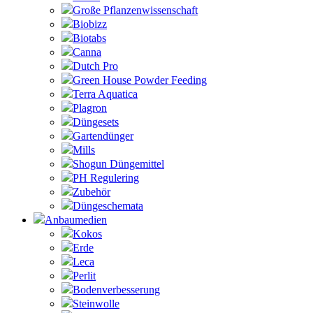
Große Pflanzenwissenschaft
Biobizz
Biotabs
Canna
Dutch Pro
Green House Powder Feeding
Terra Aquatica
Plagron
Düngesets
Gartendünger
Mills
Shogun Düngemittel
PH Regulering
Zubehör
Düngeschemata
Anbaumedien
Kokos
Erde
Leca
Perlit
Bodenverbesserung
Steinwolle