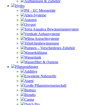
Aufhängung & Zubehör
Hydro
PH – EC Messgeräte
Alien-Systeme
Autopot
Oxypot
Terra Aquatica Bewässerungssystem
Vertikale Anbausysteme
Wilma Anzuchtsysteme
Tröpfchenbewässerung
Pumpen – Verschiedenes Zubehör
Wasserkühlung
Wassertank
Wasserfilter & Osmose
Pflanzendünger
Additive
Erweiterte Nährstoffe
Atami
Große Pflanzenwissenschaft
Biobizz
Biotabs
Canna
Dutch Pro