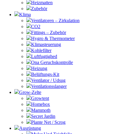
Heizmatten
Zubehör
Klima
Ventilatoren – Zirkulation
CO2
Fittings – Zubehör
Hygro & Thermometer
Klimasteuerung
Kohlefilter
Luftfugtighed
Ona Geruchskontrolle
Heizung
Belüftungs-Kit
Ventilator / Udsug
Ventilationsslanger
Grow-Zelte
Growtent
Homebox
Mammoth
Secret Jardin
Plante Net / Scrog
Ausrüstung