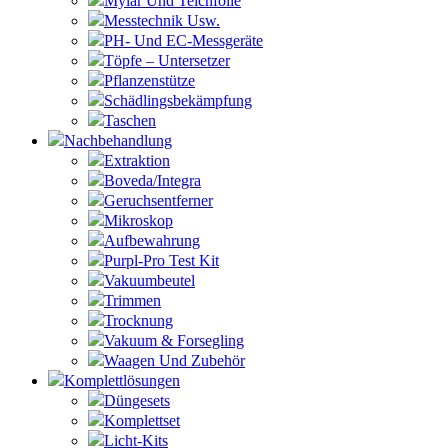
Mylar Und Teichfolie
Messtechnik Usw.
PH- Und EC-Messgeräte
Töpfe – Untersetzer
Pflanzenstütze
Schädlingsbekämpfung
Taschen
Nachbehandlung
Extraktion
Boveda/Integra
Geruchsentferner
Mikroskop
Aufbewahrung
Purpl-Pro Test Kit
Vakuumbeutel
Trimmen
Trocknung
Vakuum & Forsegling
Waagen Und Zubehör
Komplettlösungen
Düngesets
Komplettset
Licht-Kits