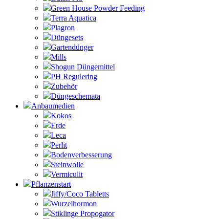
Green House Powder Feeding
Terra Aquatica
Plagron
Düngesets
Gartendünger
Mills
Shogun Düngemittel
PH Regulering
Zubehör
Düngeschemata
Anbaumedien
Kokos
Erde
Leca
Perlit
Bodenverbesserung
Steinwolle
Vermiculit
Pflanzenstart
Jiffy/Coco Tabletts
Wurzelhormon
Stiklinge Propogator