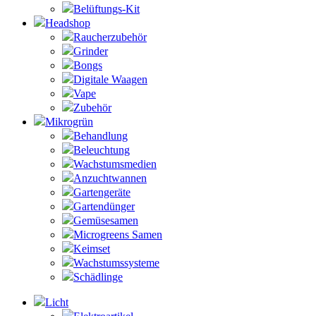
Belüftungs-Kit
Headshop
Raucherzubehör
Grinder
Bongs
Digitale Waagen
Vape
Zubehör
Mikrogrün
Behandlung
Beleuchtung
Wachstumsmedien
Anzuchtwannen
Gartengeräte
Gartendünger
Gemüsesamen
Microgreens Samen
Keimset
Wachstumssysteme
Schädlinge
Licht