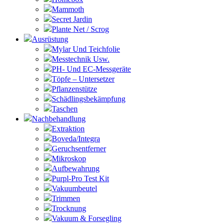
Mammoth
Secret Jardin
Plante Net / Scrog
Ausrüstung
Mylar Und Teichfolie
Messtechnik Usw.
PH- Und EC-Messgeräte
Töpfe – Untersetzer
Pflanzenstütze
Schädlingsbekämpfung
Taschen
Nachbehandlung
Extraktion
Boveda/Integra
Geruchsentferner
Mikroskop
Aufbewahrung
Purpl-Pro Test Kit
Vakuumbeutel
Trimmen
Trocknung
Vakuum & Forsegling