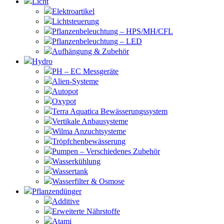
Licht
Elektroartikel
Lichtsteuerung
Pflanzenbeleuchtung – HPS/MH/CFL
Pflanzenbeleuchtung – LED
Aufhängung & Zubehör
Hydro
PH – EC Messgeräte
Alien-Systeme
Autopot
Oxypot
Terra Aquatica Bewässerungssystem
Vertikale Anbausysteme
Wilma Anzuchtsysteme
Tröpfchenbewässerung
Pumpen – Verschiedenes Zubehör
Wasserkühlung
Wassertank
Wasserfilter & Osmose
Pflanzendünger
Additive
Erweiterte Nährstoffe
Atami