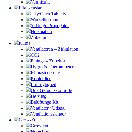
Vermiculit
Pflanzenstart
Jiffy/Coco Tabletts
Wurzelhormon
Stiklinge Propogator
Heizmatten
Zubehör
Klima
Ventilatoren – Zirkulation
CO2
Fittings – Zubehör
Hygro & Thermometer
Klimasteuerung
Kohlefilter
Luftfugtighed
Ona Geruchskontrolle
Heizung
Belüftungs-Kit
Ventilator / Udsug
Ventilationsslanger
Grow-Zelte
Growtent
Homebox