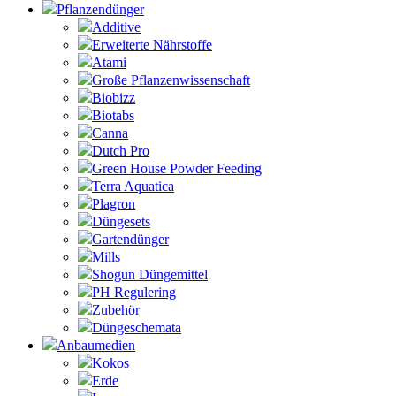
Pflanzendünger
Additive
Erweiterte Nährstoffe
Atami
Große Pflanzenwissenschaft
Biobizz
Biotabs
Canna
Dutch Pro
Green House Powder Feeding
Terra Aquatica
Plagron
Düngesets
Gartendünger
Mills
Shogun Düngemittel
PH Regulering
Zubehör
Düngeschemata
Anbaumedien
Kokos
Erde