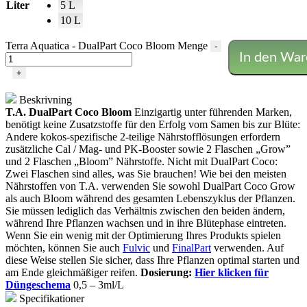
Liter
5 L
10 L
Terra Aquatica - DualPart Coco Bloom Menge
-
In den War
+
Beskrivning
T.A. DualPart Coco Bloom
Einzigartig unter führenden Marken,
benötigt keine Zusatzstoffe für den Erfolg vom Samen bis zur Blüte:
Andere kokos-spezifische 2-teilige Nährstofflösungen erfordern
zusätzliche Cal / Mag- und PK-Booster sowie 2 Flaschen „Grow”
und 2 Flaschen „Bloom” Nährstoffe. Nicht mit DualPart Coco:
Zwei Flaschen sind alles, was Sie brauchen! Wie bei den meisten
Nährstoffen von T.A. verwenden Sie sowohl DualPart Coco Grow
als auch Bloom während des gesamten Lebenszyklus der Pflanzen.
Sie müssen lediglich das Verhältnis zwischen den beiden ändern,
während Ihre Pflanzen wachsen und in ihre Blütephase eintreten.
Wenn Sie ein wenig mit der Optimierung Ihres Produkts spielen
möchten, können Sie auch
Fulvic
und
FinalPart
verwenden. Auf
diese Weise stellen Sie sicher, dass Ihre Pflanzen optimal starten und
am Ende gleichmäßiger reifen.
Dosierung:
Hier klicken für
Düngeschema
0,5 – 3ml/L
Specifikationer