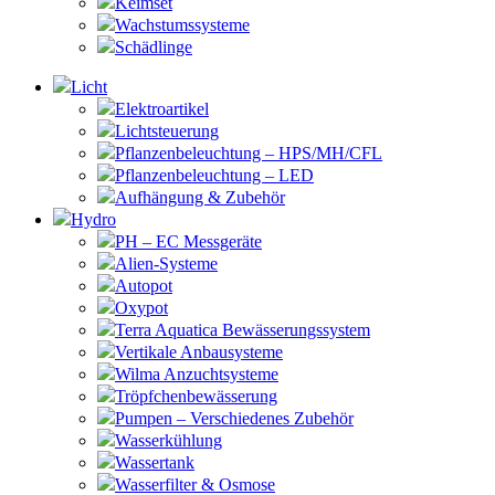
Keimset
Wachstumssysteme
Schädlinge
Licht
Elektroartikel
Lichtsteuerung
Pflanzenbeleuchtung – HPS/MH/CFL
Pflanzenbeleuchtung – LED
Aufhängung & Zubehör
Hydro
PH – EC Messgeräte
Alien-Systeme
Autopot
Oxypot
Terra Aquatica Bewässerungssystem
Vertikale Anbausysteme
Wilma Anzuchtsysteme
Tröpfchenbewässerung
Pumpen – Verschiedenes Zubehör
Wasserkühlung
Wassertank
Wasserfilter & Osmose