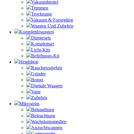
Vakuumbeutel
Trimmen
Trocknung
Vakuum & Forsegling
Waagen Und Zubehör
Komplettlösungen
Düngesets
Komplettset
Licht-Kits
Belüftungs-Kit
Headshop
Raucherzubehör
Grinder
Bongs
Digitale Waagen
Vape
Zubehör
Mikrogrün
Behandlung
Beleuchtung
Wachstumsmedien
Anzuchtwannen
Gartengeräte