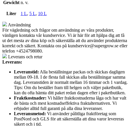
Gewicht
n. v.
Liter
1 L
,
5 L
,
10 L
Användning
För vägledning och frågor om användning av våra produkter,
vänligen kontakta vår kundservice. Vi är här för att hjälpa dig att få
ut det mesta av dina köp och säkerställa att du använder produkterna
korrekt och säkert. Kontakta oss på
kundservice@supergrow.se
eller
telefon +4524798080.
Leverans och retur
Leverans:
Leveranstid:
Alla beställningar packas och skickas dagligen
mellan 09-18. I de flesta fall skickas alla beställningar samma
dag. Leveranstiden är normalt mellan 16 timmar och 1 vardag.
Tips: Om du beställer fram till helgen och väljer paketbutik,
kan du ofta hämta ditt paket redan dagen efter i paketbutiken.
Fraktkostnader:
Vi håller fraktkostnaderna låga och har valt
de bästa och mest kostnadseffektiva fraktalternativen. Vi
erbjuder alltid full garanti på alla dina leveranser.
Leveransmetod:
Vi använder pålitliga fraktföretag som
PostNord och GLS för att säkerställa att dina varor levereras
säkert och i tid.