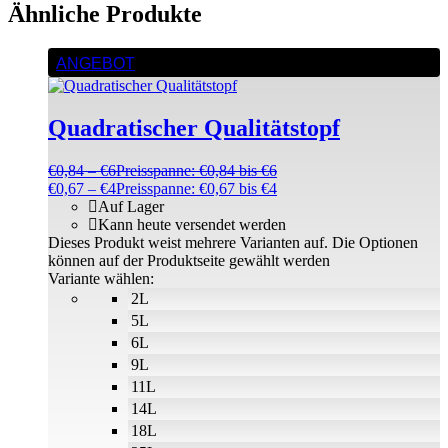
Ähnliche Produkte
ANGEBOT
Quadratischer Qualitätstopf
€
0,84
–
€
6
Preisspanne: €0,84 bis €6
€
0,67
–
€
4
Preisspanne: €0,67 bis €4
Auf Lager
Kann heute versendet werden
Dieses Produkt weist mehrere Varianten auf. Die Optionen
können auf der Produktseite gewählt werden
Variante wählen:
2L
5L
6L
9L
11L
14L
18L