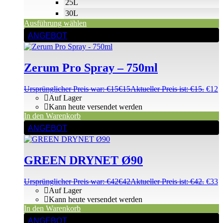
25L
30L
Ausführung wählen
ANGEBOT
Zerum Pro Spray – 750ml
Ursprünglicher Preis war: €15
€
15
Aktueller Preis ist: €15.
€
12
Auf Lager
Kann heute versendet werden
In den Warenkorb
ANGEBOT
GREEN DRYNET Ø90
Ursprünglicher Preis war: €42
€
42
Aktueller Preis ist: €42.
€
33
Auf Lager
Kann heute versendet werden
In den Warenkorb
ANGEBOT