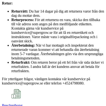
Retur:
Returrätt:
Du har 14 dagar på dig att returnera varor från den
dag du mottar dem.
Returprocess:
För att returnera en vara, skicka den tillbaka
till vår adress som anges på den medföljande etiketten.
Kontakta gärna vår kundservice på
kundservice@supergrow.se för att få en returetikett och
instruktioner. Varor måste vara i originalförpackning och i
oanvänt skick.
Återbetalning:
När vi har mottagit och inspekterat den
returnerade varan kommer vi att behandla din återbetalning
inom 5-7 vardagar. Återbetalningen görs via den ursprungliga
betalningsmetoden.
Returfrakt:
Om returen beror på ett fel från vår sida täcker vi
returfrakten. I andra fall är det kundens ansvar att betala för
returfrakten.
För ytterligare frågor, vänligen kontakta vår kundservice på
kundservice@supergrow.se eller telefon +4524798080.
Beschreibung