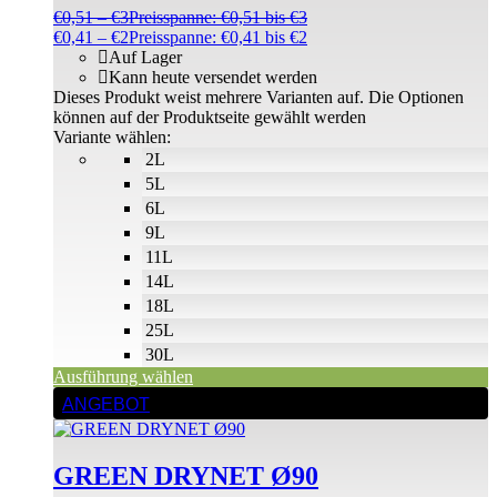
€
0,51
–
€
3
Preisspanne: €0,51 bis €3
€
0,41
–
€
2
Preisspanne: €0,41 bis €2
Auf Lager
Kann heute versendet werden
Dieses Produkt weist mehrere Varianten auf. Die Optionen
können auf der Produktseite gewählt werden
Variante wählen:
2L
5L
6L
9L
11L
14L
18L
25L
30L
Ausführung wählen
ANGEBOT
GREEN DRYNET Ø90