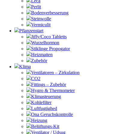
Leca
Perlit
Bodenverbesserung
Steinwolle
Vermiculit
Pflanzenstart
Jiffy/Coco Tabletts
Wurzelhormon
Stiklinge Propogator
Heizmatten
Zubehör
Klima
Ventilatoren – Zirkulation
CO2
Fittings – Zubehör
Hygro & Thermometer
Klimasteuerung
Kohlefilter
Luftfugtighed
Ona Geruchskontrolle
Heizung
Belüftungs-Kit
Ventilator / Udsug