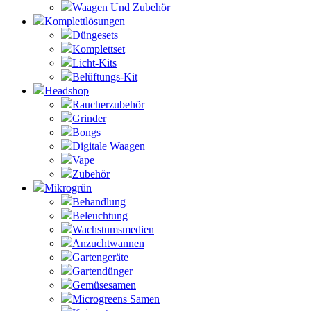
Waagen Und Zubehör
Komplettlösungen
Düngesets
Komplettset
Licht-Kits
Belüftungs-Kit
Headshop
Raucherzubehör
Grinder
Bongs
Digitale Waagen
Vape
Zubehör
Mikrogrün
Behandlung
Beleuchtung
Wachstumsmedien
Anzuchtwannen
Gartengeräte
Gartendünger
Gemüsesamen
Microgreens Samen