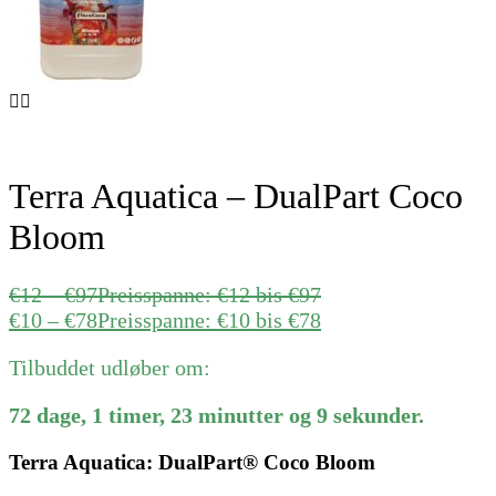
Terra Aquatica – DualPart Coco
Bloom
€
12
–
€
97
Preisspanne: €12 bis €97
€
10
–
€
78
Preisspanne: €10 bis €78
Tilbuddet udløber om:
72
dage
,
1
timer
,
23
minutter
og
9
sekunder
.
Terra Aquatica: DualPart® Coco Bloom