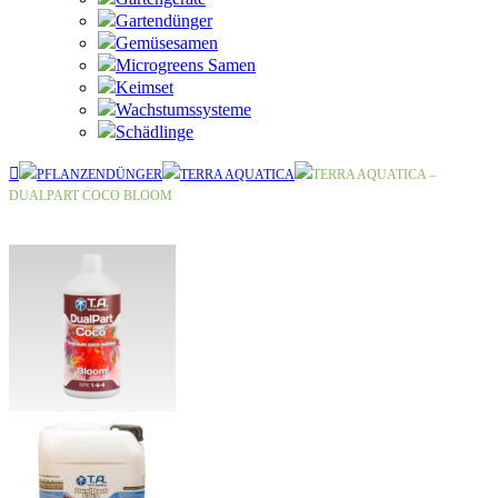
Gartendünger
Gemüsesamen
Microgreens Samen
Keimset
Wachstumssysteme
Schädlinge
PFLANZENDÜNGER
TERRA AQUATICA
TERRA AQUATICA –
DUALPART COCO BLOOM