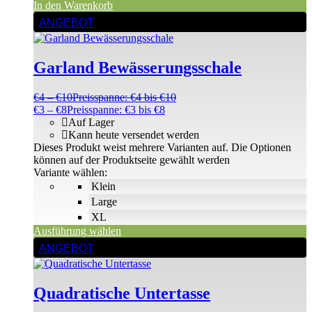
In den Warenkorb
ANGEBOT
Garland Bewässerungsschale
€
4
–
€
10
Preisspanne: €4 bis €10
€
3
–
€
8
Preisspanne: €3 bis €8
Auf Lager
Kann heute versendet werden
Dieses Produkt weist mehrere Varianten auf. Die Optionen
können auf der Produktseite gewählt werden
Variante wählen:
Klein
Large
XL
Ausführung wählen
ANGEBOT
Quadratische Untertasse