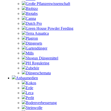
Große Pflanzenwissenschaft
Biobizz
Biotabs
Canna
Dutch Pro
Green House Powder Feeding
Terra Aquatica
Plagron
Düngesets
Gartendünger
Mills
Shogun Düngemittel
PH Regulering
Zubehör
Düngeschemata
Anbaumedien
Kokos
Erde
Leca
Perlit
Bodenverbesserung
Steinwolle