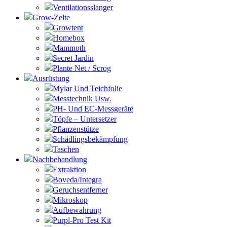
Ventilationsslanger
Grow-Zelte
Growtent
Homebox
Mammoth
Secret Jardin
Plante Net / Scrog
Ausrüstung
Mylar Und Teichfolie
Messtechnik Usw.
PH- Und EC-Messgeräte
Töpfe – Untersetzer
Pflanzenstütze
Schädlingsbekämpfung
Taschen
Nachbehandlung
Extraktion
Boveda/Integra
Geruchsentferner
Mikroskop
Aufbewahrung
Purpl-Pro Test Kit