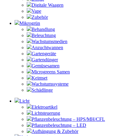
Digitale Waagen
Vape
Zubehör
Mikrogrün
Behandlung
Beleuchtung
Wachstumsmedien
Anzuchtwannen
Gartengeräte
Gartendünger
Gemüsesamen
Microgreens Samen
Keimset
Wachstumssysteme
Schädlinge
Licht
Elektroartikel
Lichtsteuerung
Pflanzenbeleuchtung – HPS/MH/CFL
Pflanzenbeleuchtung – LED
Aufhängung & Zubehör