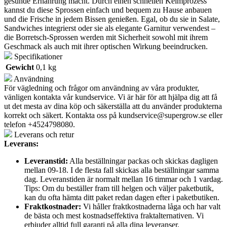
gesunde Ernährung macht. Durch einen schnellen Keimprozess
kannst du diese Sprossen einfach und bequem zu Hause anbauen
und die Frische in jedem Bissen genießen. Egal, ob du sie in Salate,
Sandwiches integrierst oder sie als elegante Garnitur verwendest –
die Borretsch-Sprossen werden mit Sicherheit sowohl mit ihrem
Geschmack als auch mit ihrer optischen Wirkung beeindrucken.
Specifikationer
Gewicht
0,1 kg
Användning
För vägledning och frågor om användning av våra produkter,
vänligen kontakta vår kundservice. Vi är här för att hjälpa dig att få
ut det mesta av dina köp och säkerställa att du använder produkterna
korrekt och säkert. Kontakta oss på
kundservice@supergrow.se
eller
telefon +4524798080.
Leverans och retur
Leverans:
Leveranstid:
Alla beställningar packas och skickas dagligen
mellan 09-18. I de flesta fall skickas alla beställningar samma
dag. Leveranstiden är normalt mellan 16 timmar och 1 vardag.
Tips: Om du beställer fram till helgen och väljer paketbutik,
kan du ofta hämta ditt paket redan dagen efter i paketbutiken.
Fraktkostnader:
Vi håller fraktkostnaderna låga och har valt
de bästa och mest kostnadseffektiva fraktalternativen. Vi
erbjuder alltid full garanti på alla dina leveranser.