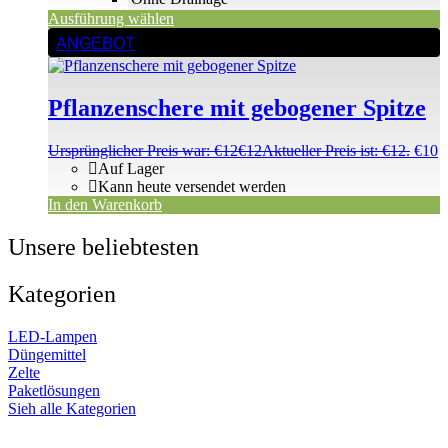
Ausführung wählen
ANGEBOT
Pflanzenschere mit gebogener Spitze
Ursprünglicher Preis war: €12
€
12
Aktueller Preis ist: €12.
€
10
Auf Lager
Kann heute versendet werden
In den Warenkorb
Unsere beliebtesten
Kategorien
LED-Lampen
Düngemittel
Zelte
Paketlösungen
Sieh alle Kategorien