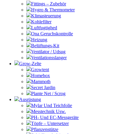
Fittings – Zubehör
Hygro & Thermometer
Klimasteuerung
Kohlefilter
Luftfugtighed
Ona Geruchskontrolle
Heizung
Belüftungs-Kit
Ventilator / Udsug
Ventilationsslanger
Grow-Zelte
Growtent
Homebox
Mammoth
Secret Jardin
Plante Net / Scrog
Ausrüstung
Mylar Und Teichfolie
Messtechnik Usw.
PH- Und EC-Messgeräte
Töpfe – Untersetzer
Pflanzenstütze