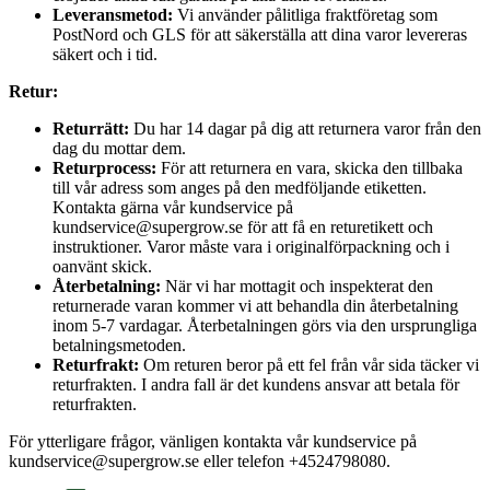
Leveransmetod:
Vi använder pålitliga fraktföretag som
PostNord och GLS för att säkerställa att dina varor levereras
säkert och i tid.
Retur:
Returrätt:
Du har 14 dagar på dig att returnera varor från den
dag du mottar dem.
Returprocess:
För att returnera en vara, skicka den tillbaka
till vår adress som anges på den medföljande etiketten.
Kontakta gärna vår kundservice på
kundservice@supergrow.se för att få en returetikett och
instruktioner. Varor måste vara i originalförpackning och i
oanvänt skick.
Återbetalning:
När vi har mottagit och inspekterat den
returnerade varan kommer vi att behandla din återbetalning
inom 5-7 vardagar. Återbetalningen görs via den ursprungliga
betalningsmetoden.
Returfrakt:
Om returen beror på ett fel från vår sida täcker vi
returfrakten. I andra fall är det kundens ansvar att betala för
returfrakten.
För ytterligare frågor, vänligen kontakta vår kundservice på
kundservice@supergrow.se eller telefon +4524798080.