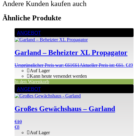
Andere Kunden kaufen auch
Ähnliche Produkte
ANGEBOT
Garland – Beheizter XL Propagator
Ursprünglicher Preis war: €61
€
61
Aktueller Preis ist: €61.
€
49
Auf Lager
Kann heute versendet werden
In den Warenkorb
ANGEBOT
Großes Gewächshaus – Garland
€
10
€
8
Auf Lager