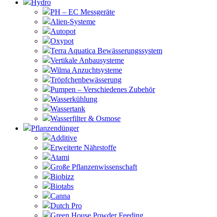
Hydro
PH – EC Messgeräte
Alien-Systeme
Autopot
Oxypot
Terra Aquatica Bewässerungssystem
Vertikale Anbausysteme
Wilma Anzuchtsysteme
Tröpfchenbewässerung
Pumpen – Verschiedenes Zubehör
Wasserkühlung
Wassertank
Wasserfilter & Osmose
Pflanzendünger
Additive
Erweiterte Nährstoffe
Atami
Große Pflanzenwissenschaft
Biobizz
Biotabs
Canna
Dutch Pro
Green House Powder Feeding