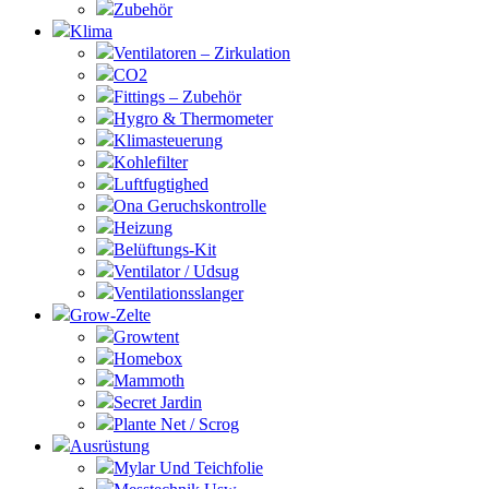
Zubehör
Klima
Ventilatoren – Zirkulation
CO2
Fittings – Zubehör
Hygro & Thermometer
Klimasteuerung
Kohlefilter
Luftfugtighed
Ona Geruchskontrolle
Heizung
Belüftungs-Kit
Ventilator / Udsug
Ventilationsslanger
Grow-Zelte
Growtent
Homebox
Mammoth
Secret Jardin
Plante Net / Scrog
Ausrüstung
Mylar Und Teichfolie