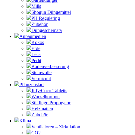
Gartendünger
Mills
Shogun Düngemittel
PH Regulering
Zubehör
Düngeschemata
Anbaumedien
Kokos
Erde
Leca
Perlit
Bodenverbesserung
Steinwolle
Vermiculit
Pflanzenstart
Jiffy/Coco Tabletts
Wurzelhormon
Stiklinge Propogator
Heizmatten
Zubehör
Klima
Ventilatoren – Zirkulation
CO2