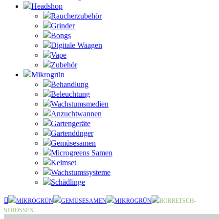
Headshop
Raucherzubehör
Grinder
Bongs
Digitale Waagen
Vape
Zubehör
Mikrogrün
Behandlung
Beleuchtung
Wachstumsmedien
Anzuchtwannen
Gartengeräte
Gartendünger
Gemüsesamen
Microgreens Samen
Keimset
Wachstumssysteme
Schädlinge
MIKROGRÜN
GEMÜSESAMEN
MIKROGRÜN
BORRETSCH-
SPROSSEN