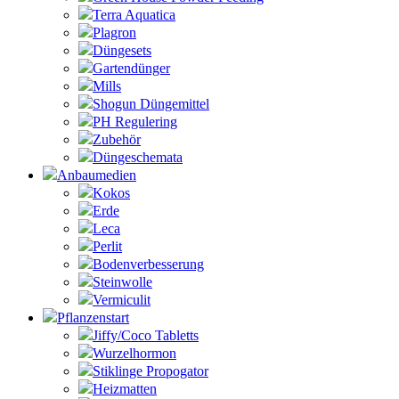
Terra Aquatica
Plagron
Düngesets
Gartendünger
Mills
Shogun Düngemittel
PH Regulering
Zubehör
Düngeschemata
Anbaumedien
Kokos
Erde
Leca
Perlit
Bodenverbesserung
Steinwolle
Vermiculit
Pflanzenstart
Jiffy/Coco Tabletts
Wurzelhormon
Stiklinge Propogator
Heizmatten