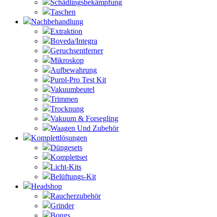
Schädlingsbekämpfung
Taschen
Nachbehandlung
Extraktion
Boveda/Integra
Geruchsentferner
Mikroskop
Aufbewahrung
Purpl-Pro Test Kit
Vakuumbeutel
Trimmen
Trocknung
Vakuum & Forsegling
Waagen Und Zubehör
Komplettlösungen
Düngesets
Komplettset
Licht-Kits
Belüftungs-Kit
Headshop
Raucherzubehör
Grinder
Bongs