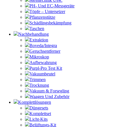
Messtechnik Usw.
PH- Und EC-Messgeräte
Töpfe – Untersetzer
Pflanzenstütze
Schädlingsbekämpfung
Taschen
Nachbehandlung
Extraktion
Boveda/Integra
Geruchsentferner
Mikroskop
Aufbewahrung
Purpl-Pro Test Kit
Vakuumbeutel
Trimmen
Trocknung
Vakuum & Forsegling
Waagen Und Zubehör
Komplettlösungen
Düngesets
Komplettset
Licht-Kits
Belüftungs-Kit