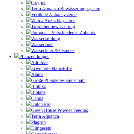
Oxypot
Terra Aquatica Bewässerungssystem
Vertikale Anbausysteme
Wilma Anzuchtsysteme
Tröpfchenbewässerung
Pumpen – Verschiedenes Zubehör
Wasserkühlung
Wassertank
Wasserfilter & Osmose
Pflanzendünger
Additive
Erweiterte Nährstoffe
Atami
Große Pflanzenwissenschaft
Biobizz
Biotabs
Canna
Dutch Pro
Green House Powder Feeding
Terra Aquatica
Plagron
Düngesets