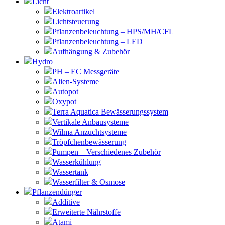
Licht
Elektroartikel
Lichtsteuerung
Pflanzenbeleuchtung – HPS/MH/CFL
Pflanzenbeleuchtung – LED
Aufhängung & Zubehör
Hydro
PH – EC Messgeräte
Alien-Systeme
Autopot
Oxypot
Terra Aquatica Bewässerungssystem
Vertikale Anbausysteme
Wilma Anzuchtsysteme
Tröpfchenbewässerung
Pumpen – Verschiedenes Zubehör
Wasserkühlung
Wassertank
Wasserfilter & Osmose
Pflanzendünger
Additive
Erweiterte Nährstoffe
Atami