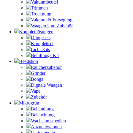
Vakuumbeutel
Trimmen
Trocknung
Vakuum & Forsegling
Waagen Und Zubehör
Komplettlösungen
Düngesets
Komplettset
Licht-Kits
Belüftungs-Kit
Headshop
Raucherzubehör
Grinder
Bongs
Digitale Waagen
Vape
Zubehör
Mikrogrün
Behandlung
Beleuchtung
Wachstumsmedien
Anzuchtwannen
Gartengeräte