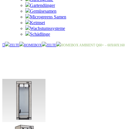
Gartendünger
Gemüsesamen
Microgreens Samen
Keimset
Wachstumssysteme
Schädlinge
ZELTE
HOMEBOX
ZELTE
HOMEBOX AMBIENT Q60+ – 60X60X160