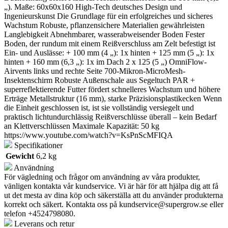
„). Maße: 60x60x160 High-Tech deutsches Design und
Ingenieurskunst Die Grundlage für ein erfolgreiches und sicheres
Wachstum Robuste, pflanzensichere Materialien gewährleisten
Langlebigkeit Abnehmbarer, wasserabweisender Boden Fester
Boden, der rundum mit einem Reißverschluss am Zelt befestigt ist
Ein- und Auslässe: + 100 mm (4 „): 1x hinten + 125 mm (5 „): 1x
hinten + 160 mm (6,3 „): 1x im Dach 2 x 125 (5 „) OmniFlow-
Airvents links und rechte Seite 700-Mikron-MicroMesh-
Insektenschirm Robuste Außenschale aus Segeltuch PAR +
superreflektierende Futter fördert schnelleres Wachstum und höhere
Erträge Metallstruktur (16 mm), starke Präzisionsplastikecken Wenn
die Einheit geschlossen ist, ist sie vollständig versiegelt und
praktisch lichtundurchlässig Reißverschlüsse überall – kein Bedarf
an Klettverschlüssen Maximale Kapazität: 50 kg
https://www.youtube.com/watch?v=KsPnScMFIQA
Specifikationer
Gewicht
6,2 kg
Användning
För vägledning och frågor om användning av våra produkter,
vänligen kontakta vår kundservice. Vi är här för att hjälpa dig att få
ut det mesta av dina köp och säkerställa att du använder produkterna
korrekt och säkert. Kontakta oss på
kundservice@supergrow.se
eller
telefon +4524798080.
Leverans och retur