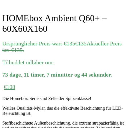
HOMEbox Ambient Q60+ –
60X60X160
Ursprünglicher Preis war: €135
€
135
Aktueller Preis
ist: €135.
Tilbuddet udløber om:
73
dage
,
11
timer
,
7
minutter
og
44
sekunder
.
€
108
Die Homebox-Serie sind Zelte der Spitzenklasse!
Weißes Qualitäts-Mylar, das die effektivste Beschichtung für LED-
Beleuchtung ist.
Stoffbeschichtete Außenbeschichtung, die extrem strapazierfähig ist