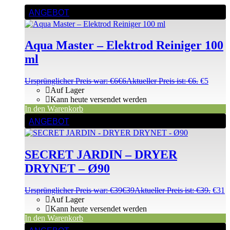
ANGEBOT
Aqua Master – Elektrod Reiniger 100
ml
Ursprünglicher Preis war: €6
€
6
Aktueller Preis ist: €6.
€
5
Auf Lager
Kann heute versendet werden
In den Warenkorb
ANGEBOT
SECRET JARDIN – DRYER
DRYNET – Ø90
Ursprünglicher Preis war: €39
€
39
Aktueller Preis ist: €39.
€
31
Auf Lager
Kann heute versendet werden
In den Warenkorb