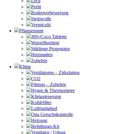
Leca
Perlit
Bodenverbesserung
Steinwolle
Vermiculit
Pflanzenstart
Jiffy/Coco Tabletts
Wurzelhormon
Stiklinge Propogator
Heizmatten
Zubehör
Klima
Ventilatoren – Zirkulation
CO2
Fittings – Zubehör
Hygro & Thermometer
Klimasteuerung
Kohlefilter
Luftfugtighed
Ona Geruchskontrolle
Heizung
Belüftungs-Kit
Ventilator / Udsug