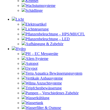
Keimset
Wachstumssysteme
Schädlinge
Licht
Elektroartikel
Lichtsteuerung
Pflanzenbeleuchtung – HPS/MH/CFL
Pflanzenbeleuchtung – LED
Aufhängung & Zubehör
Hydro
PH – EC Messgeräte
Alien-Systeme
Autopot
Oxypot
Terra Aquatica Bewässerungssystem
Vertikale Anbausysteme
Wilma Anzuchtsysteme
Tröpfchenbewässerung
Pumpen – Verschiedenes Zubehör
Wasserkühlung
Wassertank
Wasserfilter & Osmose