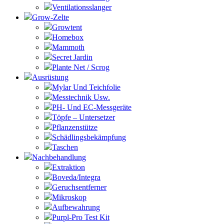
Ventilationsslanger
Grow-Zelte
Growtent
Homebox
Mammoth
Secret Jardin
Plante Net / Scrog
Ausrüstung
Mylar Und Teichfolie
Messtechnik Usw.
PH- Und EC-Messgeräte
Töpfe – Untersetzer
Pflanzenstütze
Schädlingsbekämpfung
Taschen
Nachbehandlung
Extraktion
Boveda/Integra
Geruchsentferner
Mikroskop
Aufbewahrung
Purpl-Pro Test Kit