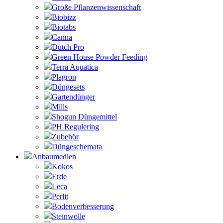
Große Pflanzenwissenschaft
Biobizz
Biotabs
Canna
Dutch Pro
Green House Powder Feeding
Terra Aquatica
Plagron
Düngesets
Gartendünger
Mills
Shogun Düngemittel
PH Regulering
Zubehör
Düngeschemata
Anbaumedien
Kokos
Erde
Leca
Perlit
Bodenverbesserung
Steinwolle