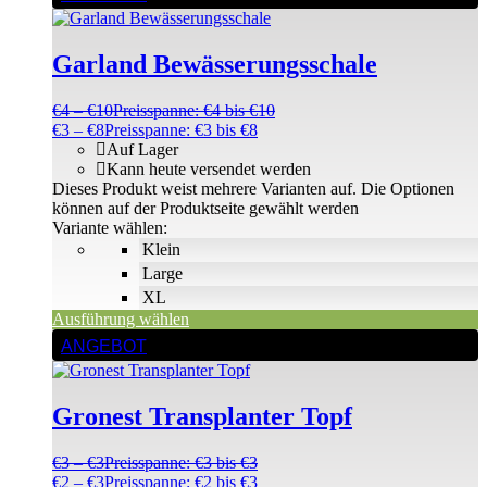
Garland Bewässerungsschale
€
4
–
€
10
Preisspanne: €4 bis €10
€
3
–
€
8
Preisspanne: €3 bis €8
Auf Lager
Kann heute versendet werden
Dieses Produkt weist mehrere Varianten auf. Die Optionen
können auf der Produktseite gewählt werden
Variante wählen:
Klein
Large
XL
Ausführung wählen
ANGEBOT
Gronest Transplanter Topf
€
3
–
€
3
Preisspanne: €3 bis €3
€
2
–
€
3
Preisspanne: €2 bis €3