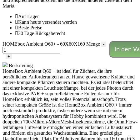
und ansprechender aussieht als die meisten anderen Zelte auf dem
Markt.
Auf Lager
Kann heute versendet werden
Beste Preise
30 Tage Rückgaberecht
HOMEbox Ambient Q60+ - 60X60X160 Menge
-
In den W
+
Beskrivning
HomeBox Ambient Q60 + ist ideal für Züchter, die ihre
persönlichen Anforderungen an zu Hause gewachsene Kräuter und
andere kompakte Pflanzen steuern möchten. Es ist ideal beleuchtet
mit einer kompakten Leuchtstofflampe, bei der jedes Photon durch
das exklusive PAR + superreflektierende Futter, das nur für
HomeBox erhältlich ist, sein volles Potenzial ausschöpft. Trotz
seiner kompakten Größe ist die HomeBox Ambient Q60 + immer
noch erstaunlich produktiv, insbesondere wenn sie mit einem
hydroponischen Anbausystem für Hobby kombiniert wird. Die
doppelten 700-Mikron-MicroMesh-Insektenschirme, die OmniFlow-
leitfähigen Luftventile ermöglichen einen einfachen Luftaustausch
und fördern ein gesundes Wachstumsklima. Eine großzügige
Dachöffnung bietet Platz für Abluftventilatoren bis zu 160 mm (6,3