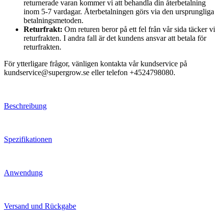
returnerade varan kommer vi att behandla din återbetalning
inom 5-7 vardagar. Återbetalningen görs via den ursprungliga
betalningsmetoden.
Returfrakt:
Om returen beror på ett fel från vår sida täcker vi
returfrakten. I andra fall är det kundens ansvar att betala för
returfrakten.
För ytterligare frågor, vänligen kontakta vår kundservice på
kundservice@supergrow.se eller telefon +4524798080.
Beschreibung
Spezifikationen
Anwendung
Versand und Rückgabe