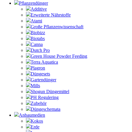
Pflanzendünger
Additive
Erweiterte Nährstoffe
Atami
Große Pflanzenwissenschaft
Biobizz
Biotabs
Canna
Dutch Pro
Green House Powder Feeding
Terra Aquatica
Plagron
Düngesets
Gartendünger
Mills
Shogun Düngemittel
PH Regulering
Zubehör
Düngeschemata
Anbaumedien
Kokos
Erde