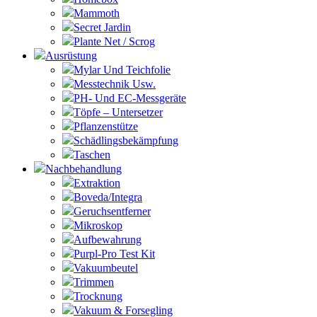
Mammoth
Secret Jardin
Plante Net / Scrog
Ausrüstung
Mylar Und Teichfolie
Messtechnik Usw.
PH- Und EC-Messgeräte
Töpfe – Untersetzer
Pflanzenstütze
Schädlingsbekämpfung
Taschen
Nachbehandlung
Extraktion
Boveda/Integra
Geruchsentferner
Mikroskop
Aufbewahrung
Purpl-Pro Test Kit
Vakuumbeutel
Trimmen
Trocknung
Vakuum & Forsegling