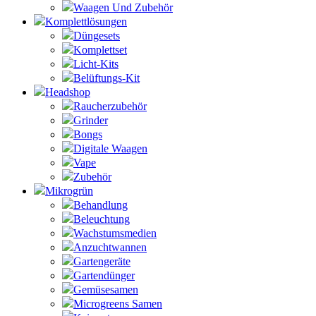
Waagen Und Zubehör
Komplettlösungen
Düngesets
Komplettset
Licht-Kits
Belüftungs-Kit
Headshop
Raucherzubehör
Grinder
Bongs
Digitale Waagen
Vape
Zubehör
Mikrogrün
Behandlung
Beleuchtung
Wachstumsmedien
Anzuchtwannen
Gartengeräte
Gartendünger
Gemüsesamen
Microgreens Samen