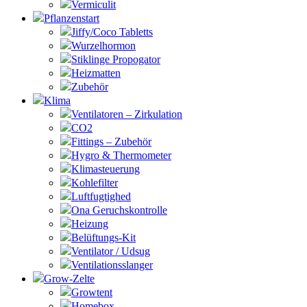
Vermiculit
Pflanzenstart
Jiffy/Coco Tabletts
Wurzelhormon
Stiklinge Propogator
Heizmatten
Zubehör
Klima
Ventilatoren – Zirkulation
CO2
Fittings – Zubehör
Hygro & Thermometer
Klimasteuerung
Kohlefilter
Luftfugtighed
Ona Geruchskontrolle
Heizung
Belüftungs-Kit
Ventilator / Udsug
Ventilationsslanger
Grow-Zelte
Growtent
Homebox