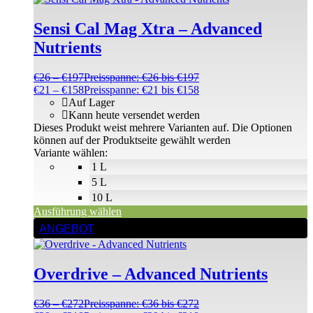
Sensi Cal Mag Xtra – Advanced
Nutrients
€
26
–
€
197
Preisspanne: €26 bis €197
€
21
–
€
158
Preisspanne: €21 bis €158
Auf Lager
Kann heute versendet werden
Dieses Produkt weist mehrere Varianten auf. Die Optionen
können auf der Produktseite gewählt werden
Variante wählen:
1 L
5 L
10 L
Ausführung wählen
ANGEBOT
Overdrive – Advanced Nutrients
€
36
–
€
272
Preisspanne: €36 bis €272