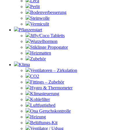
Leca
Perlit
Bodenverbesserung
Steinwolle
Vermiculit
Pflanzenstart
Jiffy/Coco Tabletts
Wurzelhormon
Stiklinge Propogator
Heizmatten
Zubehör
Klima
Ventilatoren – Zirkulation
CO2
Fittings – Zubehör
Hygro & Thermometer
Klimasteuerung
Kohlefilter
Luftfugtighed
Ona Geruchskontrolle
Heizung
Belüftungs-Kit
Ventilator / Udsug