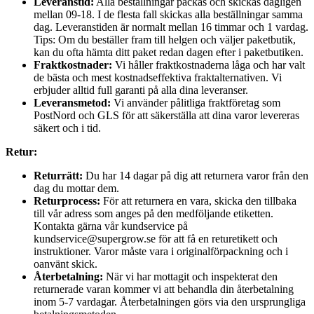
Leveranstid:
Alla beställningar packas och skickas dagligen
mellan 09-18. I de flesta fall skickas alla beställningar samma
dag. Leveranstiden är normalt mellan 16 timmar och 1 vardag.
Tips: Om du beställer fram till helgen och väljer paketbutik,
kan du ofta hämta ditt paket redan dagen efter i paketbutiken.
Fraktkostnader:
Vi håller fraktkostnaderna låga och har valt
de bästa och mest kostnadseffektiva fraktalternativen. Vi
erbjuder alltid full garanti på alla dina leveranser.
Leveransmetod:
Vi använder pålitliga fraktföretag som
PostNord och GLS för att säkerställa att dina varor levereras
säkert och i tid.
Retur:
Returrätt:
Du har 14 dagar på dig att returnera varor från den
dag du mottar dem.
Returprocess:
För att returnera en vara, skicka den tillbaka
till vår adress som anges på den medföljande etiketten.
Kontakta gärna vår kundservice på
kundservice@supergrow.se för att få en returetikett och
instruktioner. Varor måste vara i originalförpackning och i
oanvänt skick.
Återbetalning:
När vi har mottagit och inspekterat den
returnerade varan kommer vi att behandla din återbetalning
inom 5-7 vardagar. Återbetalningen görs via den ursprungliga