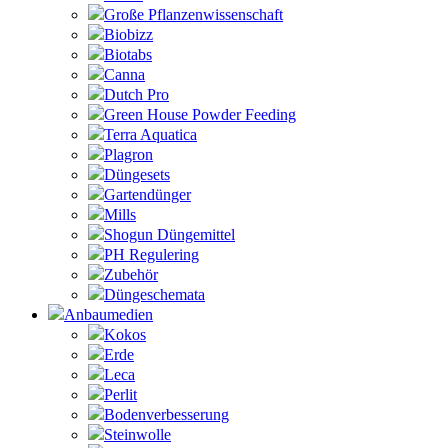
Große Pflanzenwissenschaft
Biobizz
Biotabs
Canna
Dutch Pro
Green House Powder Feeding
Terra Aquatica
Plagron
Düngesets
Gartendünger
Mills
Shogun Düngemittel
PH Regulering
Zubehör
Düngeschemata
Anbaumedien
Kokos
Erde
Leca
Perlit
Bodenverbesserung
Steinwolle