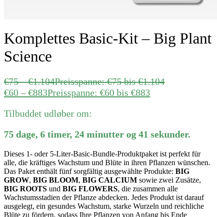
Komplettes Basic-Kit – Big Plant
Science
€
75
–
€
1.104
Preisspanne: €75 bis €1.104
€
60
–
€
883
Preisspanne: €60 bis €883
Tilbuddet udløber om:
75
dage
,
6
timer
,
24
minutter
og
41
sekunder
.
Dieses 1- oder 5-Liter-Basic-Bundle-Produktpaket ist perfekt für
alle, die kräftiges Wachstum und Blüte in ihren Pflanzen wünschen.
Das Paket enthält fünf sorgfältig ausgewählte Produkte:
BIG
GROW
,
BIG BLOOM
,
BIG CALCIUM
sowie zwei Zusätze,
BIG ROOTS
und
BIG FLOWERS
, die zusammen alle
Wachstumsstadien der Pflanze abdecken. Jedes Produkt ist darauf
ausgelegt, ein gesundes Wachstum, starke Wurzeln und reichliche
Blüte zu fördern, sodass Ihre Pflanzen von Anfang bis Ende