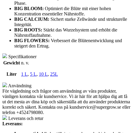
Phase.
BIG BLOOM:
Optimiert die Blüte mit einer hohen
Konzentration essentieller Nährstoffe.
BIG CALCIUM:
Sichert starke Zellwände und strukturelle
Integrität.
BIG ROOTS:
Stärkt das Wurzelsystem und erhöht die
Nährstoffaufnahme.
BIG FLOWERS:
Verbessert die Blütenentwicklung und
steigert den Ertrag.
Specifikationer
Gewicht
n. v.
Liter
1 L
,
5 L
,
10 L
,
25L
Användning
För vägledning och frågor om användning av våra produkter,
vänligen kontakta vår kundservice. Vi är här för att hjälpa dig att få
ut det mesta av dina köp och säkerställa att du använder produkterna
korrekt och säkert. Kontakta oss på
kundservice@supergrow.se
eller
telefon +4524798080.
Leverans och retur
Leverans: