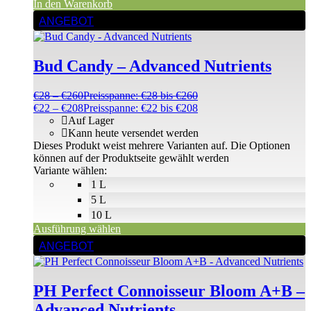
In den Warenkorb
ANGEBOT
Bud Candy – Advanced Nutrients
€
28
–
€
260
Preisspanne: €28 bis €260
€
22
–
€
208
Preisspanne: €22 bis €208
Auf Lager
Kann heute versendet werden
Dieses Produkt weist mehrere Varianten auf. Die Optionen
können auf der Produktseite gewählt werden
Variante wählen:
1 L
5 L
10 L
Ausführung wählen
ANGEBOT
PH Perfect Connoisseur Bloom A+B –
Advanced Nutrients