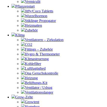
Vermiculit
Pflanzenstart
Jiffy/Coco Tabletts
Wurzelhormon
Stiklinge Propogator
Heizmatten
Zubehör
Klima
Ventilatoren – Zirkulation
CO2
Fittings – Zubehör
Hygro & Thermometer
Klimasteuerung
Kohlefilter
Luftfugtighed
Ona Geruchskontrolle
Heizung
Belüftungs-Kit
Ventilator / Udsug
Ventilationsslanger
Grow-Zelte
Growtent
Homebox