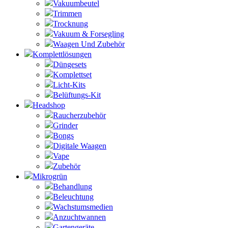
Vakuumbeutel
Trimmen
Trocknung
Vakuum & Forsegling
Waagen Und Zubehör
Komplettlösungen
Düngesets
Komplettset
Licht-Kits
Belüftungs-Kit
Headshop
Raucherzubehör
Grinder
Bongs
Digitale Waagen
Vape
Zubehör
Mikrogrün
Behandlung
Beleuchtung
Wachstumsmedien
Anzuchtwannen
Gartengeräte