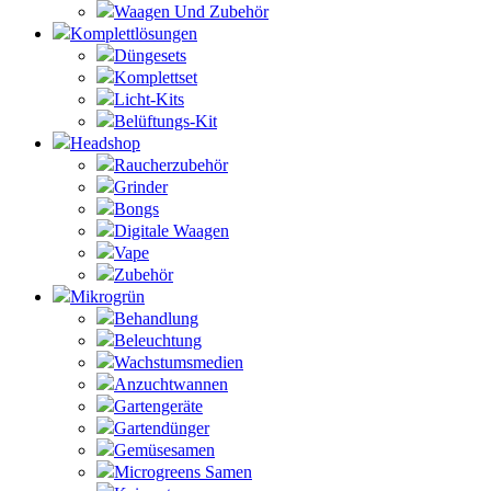
Waagen Und Zubehör
Komplettlösungen
Düngesets
Komplettset
Licht-Kits
Belüftungs-Kit
Headshop
Raucherzubehör
Grinder
Bongs
Digitale Waagen
Vape
Zubehör
Mikrogrün
Behandlung
Beleuchtung
Wachstumsmedien
Anzuchtwannen
Gartengeräte
Gartendünger
Gemüsesamen
Microgreens Samen