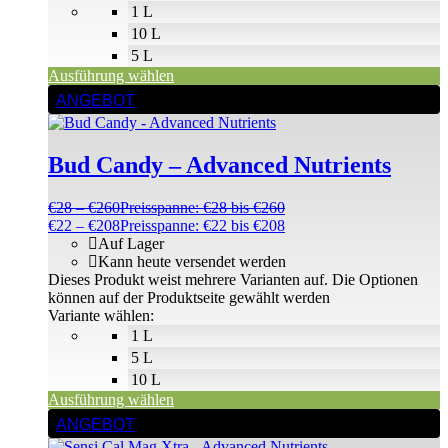
1 L
10 L
5 L
Ausführung wählen
ANGEBOT
Bud Candy – Advanced Nutrients
€
28
–
€
260
Preisspanne: €28 bis €260
€
22
–
€
208
Preisspanne: €22 bis €208
Auf Lager
Kann heute versendet werden
Dieses Produkt weist mehrere Varianten auf. Die Optionen
können auf der Produktseite gewählt werden
Variante wählen:
1 L
5 L
10 L
Ausführung wählen
ANGEBOT