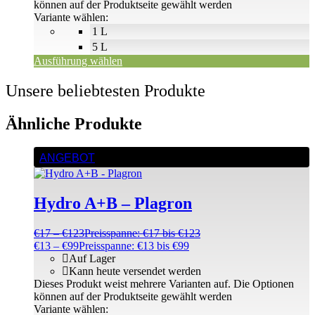
können auf der Produktseite gewählt werden
Variante wählen:
1 L
5 L
Ausführung wählen
Unsere beliebtesten Produkte
Ähnliche Produkte
ANGEBOT
Hydro A+B – Plagron
€
17
–
€
123
Preisspanne: €17 bis €123
€
13
–
€
99
Preisspanne: €13 bis €99
Auf Lager
Kann heute versendet werden
Dieses Produkt weist mehrere Varianten auf. Die Optionen
können auf der Produktseite gewählt werden
Variante wählen: