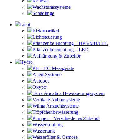
Keimset
Wachstumssysteme
Schädlinge
Licht
Elektroartikel
Lichtsteuerung
Pflanzenbeleuchtung – HPS/MH/CFL
Pflanzenbeleuchtung – LED
Aufhängung & Zubehör
Hydro
PH – EC Messgeräte
Alien-Systeme
Autopot
Oxypot
Terra Aquatica Bewässerungssystem
Vertikale Anbausysteme
Wilma Anzuchtsysteme
Tröpfchenbewässerung
Pumpen – Verschiedenes Zubehör
Wasserkühlung
Wassertank
Wasserfilter & Osmose