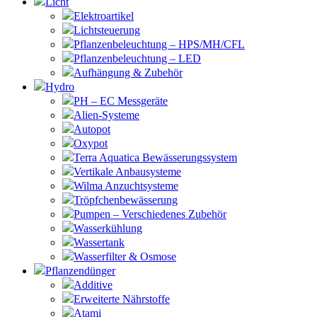
Licht
Elektroartikel
Lichtsteuerung
Pflanzenbeleuchtung – HPS/MH/CFL
Pflanzenbeleuchtung – LED
Aufhängung & Zubehör
Hydro
PH – EC Messgeräte
Alien-Systeme
Autopot
Oxypot
Terra Aquatica Bewässerungssystem
Vertikale Anbausysteme
Wilma Anzuchtsysteme
Tröpfchenbewässerung
Pumpen – Verschiedenes Zubehör
Wasserkühlung
Wassertank
Wasserfilter & Osmose
Pflanzendünger
Additive
Erweiterte Nährstoffe
Atami