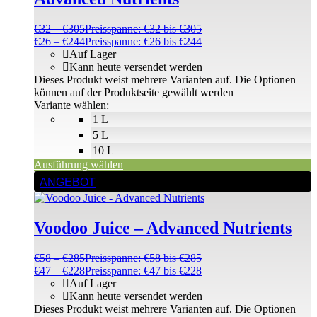
€
32
–
€
305
Preisspanne: €32 bis €305
€
26
–
€
244
Preisspanne: €26 bis €244
Auf Lager
Kann heute versendet werden
Dieses Produkt weist mehrere Varianten auf. Die Optionen
können auf der Produktseite gewählt werden
Variante wählen:
1 L
5 L
10 L
Ausführung wählen
ANGEBOT
Voodoo Juice – Advanced Nutrients
€
58
–
€
285
Preisspanne: €58 bis €285
€
47
–
€
228
Preisspanne: €47 bis €228
Auf Lager
Kann heute versendet werden
Dieses Produkt weist mehrere Varianten auf. Die Optionen