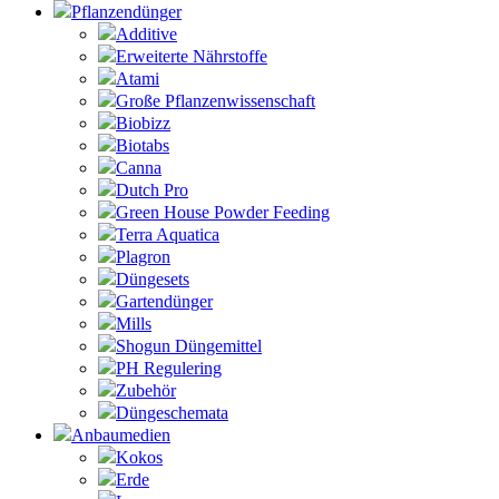
Pflanzendünger
Additive
Erweiterte Nährstoffe
Atami
Große Pflanzenwissenschaft
Biobizz
Biotabs
Canna
Dutch Pro
Green House Powder Feeding
Terra Aquatica
Plagron
Düngesets
Gartendünger
Mills
Shogun Düngemittel
PH Regulering
Zubehör
Düngeschemata
Anbaumedien
Kokos
Erde