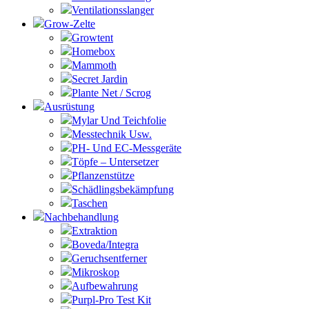
Ventilationsslanger
Grow-Zelte
Growtent
Homebox
Mammoth
Secret Jardin
Plante Net / Scrog
Ausrüstung
Mylar Und Teichfolie
Messtechnik Usw.
PH- Und EC-Messgeräte
Töpfe – Untersetzer
Pflanzenstütze
Schädlingsbekämpfung
Taschen
Nachbehandlung
Extraktion
Boveda/Integra
Geruchsentferner
Mikroskop
Aufbewahrung
Purpl-Pro Test Kit