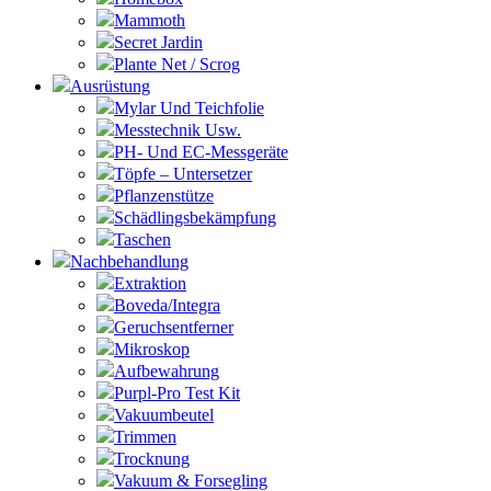
Mammoth
Secret Jardin
Plante Net / Scrog
Ausrüstung
Mylar Und Teichfolie
Messtechnik Usw.
PH- Und EC-Messgeräte
Töpfe – Untersetzer
Pflanzenstütze
Schädlingsbekämpfung
Taschen
Nachbehandlung
Extraktion
Boveda/Integra
Geruchsentferner
Mikroskop
Aufbewahrung
Purpl-Pro Test Kit
Vakuumbeutel
Trimmen
Trocknung
Vakuum & Forsegling