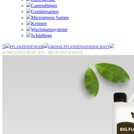
Gartendünger
Gemüsesamen
Microgreens Samen
Keimset
Wachstumssysteme
Schädlinge
PFLANZENDÜNGER
GROSSE PFLANZENWISSENSCHAFT
KOMPLETTES BASIC-KIT – BIG PLANT SCIENCE