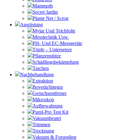
Mammoth
Secret Jardin
Plante Net / Scrog
Ausrüstung
Mylar Und Teichfolie
Messtechnik Usw.
PH- Und EC-Messgeräte
Töpfe – Untersetzer
Pflanzenstütze
Schädlingsbekämpfung
Taschen
Nachbehandlung
Extraktion
Boveda/Integra
Geruchsentferner
Mikroskop
Aufbewahrung
Purpl-Pro Test Kit
Vakuumbeutel
Trimmen
Trocknung
Vakuum & Forsegling