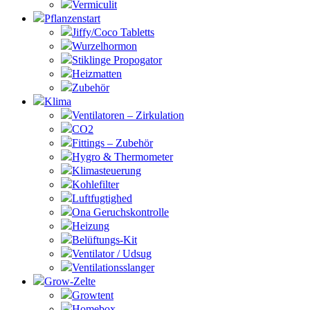
Vermiculit
Pflanzenstart
Jiffy/Coco Tabletts
Wurzelhormon
Stiklinge Propogator
Heizmatten
Zubehör
Klima
Ventilatoren – Zirkulation
CO2
Fittings – Zubehör
Hygro & Thermometer
Klimasteuerung
Kohlefilter
Luftfugtighed
Ona Geruchskontrolle
Heizung
Belüftungs-Kit
Ventilator / Udsug
Ventilationsslanger
Grow-Zelte
Growtent
Homebox