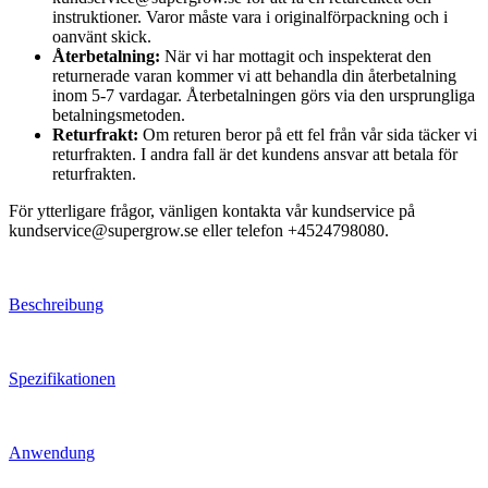
instruktioner. Varor måste vara i originalförpackning och i
oanvänt skick.
Återbetalning:
När vi har mottagit och inspekterat den
returnerade varan kommer vi att behandla din återbetalning
inom 5-7 vardagar. Återbetalningen görs via den ursprungliga
betalningsmetoden.
Returfrakt:
Om returen beror på ett fel från vår sida täcker vi
returfrakten. I andra fall är det kundens ansvar att betala för
returfrakten.
För ytterligare frågor, vänligen kontakta vår kundservice på
kundservice@supergrow.se eller telefon +4524798080.
Beschreibung
Spezifikationen
Anwendung