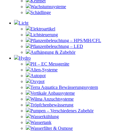
Keimset
Wachstumssysteme
Schädlinge
Licht
Elektroartikel
Lichtsteuerung
Pflanzenbeleuchtung – HPS/MH/CFL
Pflanzenbeleuchtung – LED
Aufhängung & Zubehör
Hydro
PH – EC Messgeräte
Alien-Systeme
Autopot
Oxypot
Terra Aquatica Bewässerungssystem
Vertikale Anbausysteme
Wilma Anzuchtsysteme
Tröpfchenbewässerung
Pumpen – Verschiedenes Zubehör
Wasserkühlung
Wassertank
Wasserfilter & Osmose