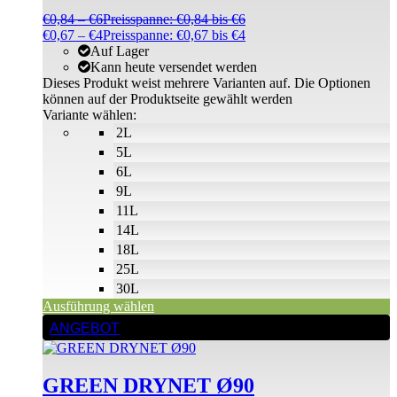
€
0,84
–
€
6
Preisspanne: €0,84 bis €6
€
0,67
–
€
4
Preisspanne: €0,67 bis €4
Auf Lager
Kann heute versendet werden
Dieses Produkt weist mehrere Varianten auf. Die Optionen
können auf der Produktseite gewählt werden
Variante wählen:
2L
5L
6L
9L
11L
14L
18L
25L
30L
Ausführung wählen
ANGEBOT
GREEN DRYNET Ø90