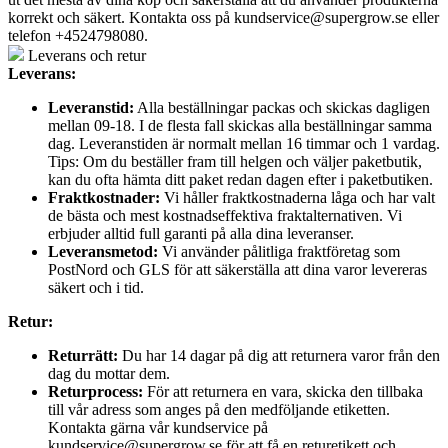
korrekt och säkert. Kontakta oss på
kundservice@supergrow.se
eller
telefon +4524798080.
Leverans och retur
Leverans:
Leveranstid:
Alla beställningar packas och skickas dagligen
mellan 09-18. I de flesta fall skickas alla beställningar samma
dag. Leveranstiden är normalt mellan 16 timmar och 1 vardag.
Tips: Om du beställer fram till helgen och väljer paketbutik,
kan du ofta hämta ditt paket redan dagen efter i paketbutiken.
Fraktkostnader:
Vi håller fraktkostnaderna låga och har valt
de bästa och mest kostnadseffektiva fraktalternativen. Vi
erbjuder alltid full garanti på alla dina leveranser.
Leveransmetod:
Vi använder pålitliga fraktföretag som
PostNord och GLS för att säkerställa att dina varor levereras
säkert och i tid.
Retur:
Returrätt:
Du har 14 dagar på dig att returnera varor från den
dag du mottar dem.
Returprocess:
För att returnera en vara, skicka den tillbaka
till vår adress som anges på den medföljande etiketten.
Kontakta gärna vår kundservice på
kundservice@supergrow.se för att få en returetikett och