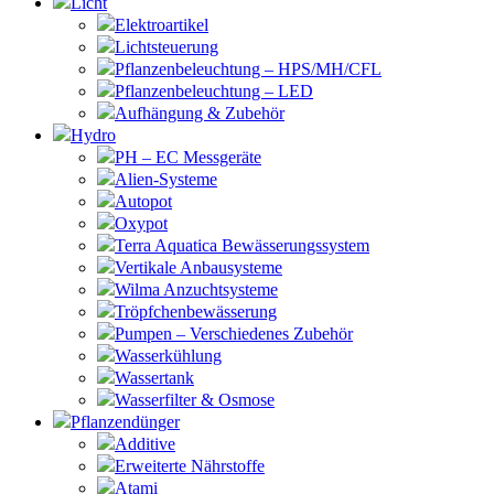
Licht
Elektroartikel
Lichtsteuerung
Pflanzenbeleuchtung – HPS/MH/CFL
Pflanzenbeleuchtung – LED
Aufhängung & Zubehör
Hydro
PH – EC Messgeräte
Alien-Systeme
Autopot
Oxypot
Terra Aquatica Bewässerungssystem
Vertikale Anbausysteme
Wilma Anzuchtsysteme
Tröpfchenbewässerung
Pumpen – Verschiedenes Zubehör
Wasserkühlung
Wassertank
Wasserfilter & Osmose
Pflanzendünger
Additive
Erweiterte Nährstoffe
Atami