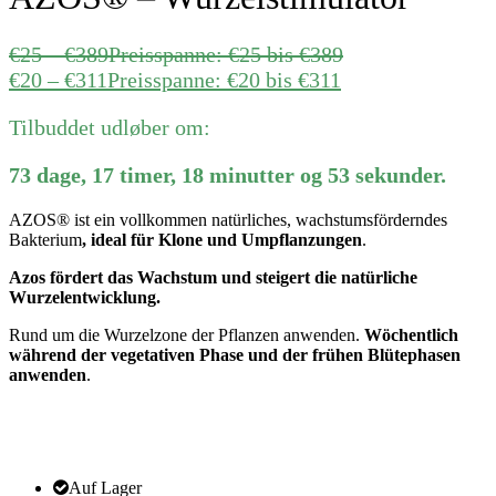
€
25
–
€
389
Preisspanne: €25 bis €389
€
20
–
€
311
Preisspanne: €20 bis €311
Tilbuddet udløber om:
73
dage
,
17
timer
,
18
minutter
og
53
sekunder
.
AZOS® ist ein vollkommen natürliches, wachstumsförderndes
Bakterium
, ideal für Klone und Umpflanzungen
.
Azos fördert das Wachstum und steigert die natürliche
Wurzelentwicklung.
Rund um die Wurzelzone der Pflanzen anwenden.
Wöchentlich
während der vegetativen Phase und der frühen Blütephasen
anwenden
.
Auf Lager