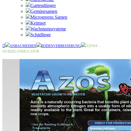
Gartendünger
Gemüsesamen
Microgreens Samen
Keimset
Wachstumssysteme
Schädlinge
ANBAUMEDIEN
BODENVERBESSERUNG
AZOS® –
WURZELSTIMULATOR