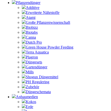
Pflanzendünger
Additive
Erweiterte Nährstoffe
Atami
Große Pflanzenwissenschaft
Biobizz
Biotabs
Canna
Dutch Pro
Green House Powder Feeding
Terra Aquatica
Plagron
Düngesets
Gartendünger
Mills
Shogun Düngemittel
PH Regulering
Zubehör
Düngeschemata
Anbaumedien
Kokos
Erde