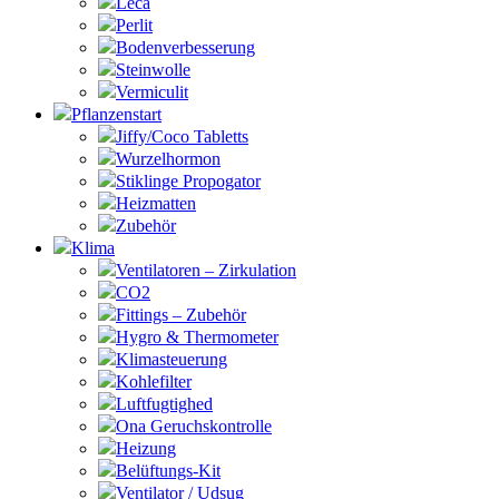
Leca
Perlit
Bodenverbesserung
Steinwolle
Vermiculit
Pflanzenstart
Jiffy/Coco Tabletts
Wurzelhormon
Stiklinge Propogator
Heizmatten
Zubehör
Klima
Ventilatoren – Zirkulation
CO2
Fittings – Zubehör
Hygro & Thermometer
Klimasteuerung
Kohlefilter
Luftfugtighed
Ona Geruchskontrolle
Heizung
Belüftungs-Kit
Ventilator / Udsug