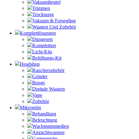
Vakuumbeutel
Trimmen
Trocknung
Vakuum & Forsegling
Waagen Und Zubehör
Komplettlösungen
Düngesets
Komplettset
Licht-Kits
Belüftungs-Kit
Headshop
Raucherzubehör
Grinder
Bongs
Digitale Waagen
Vape
Zubehör
Mikrogrün
Behandlung
Beleuchtung
Wachstumsmedien
Anzuchtwannen
Gartengeräte