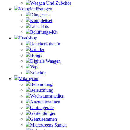
Waagen Und Zubehör
Komplettlösungen
Düngesets
Komplettset
Licht-Kits
Belüftungs-Kit
Headshop
Raucherzubehör
Grinder
Bongs
Digitale Waagen
Vape
Zubehör
Mikrogrün
Behandlung
Beleuchtung
Wachstumsmedien
Anzuchtwannen
Gartengeräte
Gartendünger
Gemüsesamen
Microgreens Samen