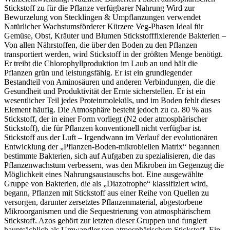
Stickstoff zu für die Pflanze verfügbarer Nahrung Wird zur
Bewurzelung von Stecklingen & Umpflanzungen verwendet
Natürlicher Wachstumsförderer Kürzere Veg-Phasen Ideal für
Gemüse, Obst, Kräuter und Blumen Stickstofffixierende Bakterien –
Von allen Nährstoffen, die über den Boden zu den Pflanzen
transportiert werden, wird Stickstoff in der größten Menge benötigt.
Er treibt die Chlorophyllproduktion im Laub an und hält die
Pflanzen grün und leistungsfähig. Er ist ein grundlegender
Bestandteil von Aminosäuren und anderen Verbindungen, die die
Gesundheit und Produktivität der Ernte sicherstellen. Er ist ein
wesentlicher Teil jedes Proteinmoleküls, und im Boden fehlt dieses
Element häufig. Die Atmosphäre besteht jedoch zu ca. 80 % aus
Stickstoff, der in einer Form vorliegt (N2 oder atmosphärischer
Stickstoff), die für Pflanzen konventionell nicht verfügbar ist.
Stickstoff aus der Luft – Irgendwann im Verlauf der evolutionären
Entwicklung der „Pflanzen-Boden-mikrobiellen Matrix“ begannen
bestimmte Bakterien, sich auf Aufgaben zu spezialisieren, die das
Pflanzenwachstum verbessern, was den Mikroben im Gegenzug die
Möglichkeit eines Nahrungsaustauschs bot. Eine ausgewählte
Gruppe von Bakterien, die als „Diazotrophe“ klassifiziert wird,
begann, Pflanzen mit Stickstoff aus einer Reihe von Quellen zu
versorgen, darunter zersetztes Pflanzenmaterial, abgestorbene
Mikroorganismen und die Sequestrierung von atmosphärischem
Stickstoff. Azos gehört zur letzten dieser Gruppen und fungiert
hauptsächlich als Umwandler von atmosphärischem Stickstoff. Ein