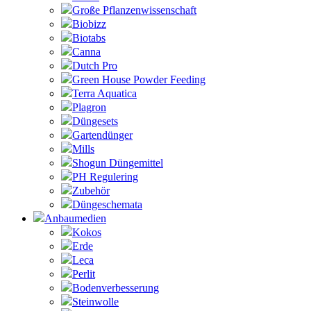
Große Pflanzenwissenschaft
Biobizz
Biotabs
Canna
Dutch Pro
Green House Powder Feeding
Terra Aquatica
Plagron
Düngesets
Gartendünger
Mills
Shogun Düngemittel
PH Regulering
Zubehör
Düngeschemata
Anbaumedien
Kokos
Erde
Leca
Perlit
Bodenverbesserung
Steinwolle