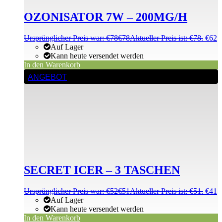
OZONISATOR 7W – 200MG/H
Ursprünglicher Preis war: €78
€
78
Aktueller Preis ist: €78.
€
62
Auf Lager
Kann heute versendet werden
In den Warenkorb
ANGEBOT
SECRET ICER – 3 TASCHEN
Ursprünglicher Preis war: €52
€
51
Aktueller Preis ist: €51.
€
41
Auf Lager
Kann heute versendet werden
In den Warenkorb