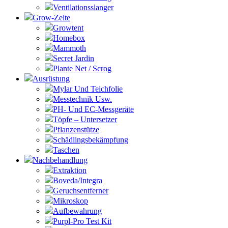
Ventilationsslanger
Grow-Zelte
Growtent
Homebox
Mammoth
Secret Jardin
Plante Net / Scrog
Ausrüstung
Mylar Und Teichfolie
Messtechnik Usw.
PH- Und EC-Messgeräte
Töpfe – Untersetzer
Pflanzenstütze
Schädlingsbekämpfung
Taschen
Nachbehandlung
Extraktion
Boveda/Integra
Geruchsentferner
Mikroskop
Aufbewahrung
Purpl-Pro Test Kit